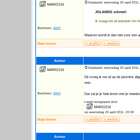
Geplaatst: woensdag 20 april 2011,
MARIO216
JOLAN931 schreef:
ik vraag me af wanneer mn hu
Berichten:
4992
Waarom wordt ie dan niet voor een a
Naar boven
Auteur
Geplaatst: woensdag 20 april 2011,
MARIO216
Dit vroeg ik me af op de picknick afg
was.
Berichten:
4992
Dat zal je je hele leven met je meedra
Laatst aangepast door
MARIO216
op woensdag 20 april 2011, 20:30
Naar boven
Auteur