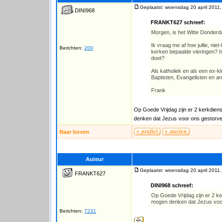
Geplaatst: woensdag 20 april 2011,
DINI968
FRANKT627 schreef:
Morgen, is het Witte Donderda
Ik vraag me af hoe jullie, niet
Berichten:
200
kerken bepaalde vieringen? Is
doet?
Als katholiek en als een ex-kl
Baptisten, Evangelisten en an
Frank
Op Goede Vrijdag zijn er 2 kerkdien
denken dat Jezus voor ons gestorven i
Naar boven
Auteur
Geplaatst: woensdag 20 april 2011,
FRANKT627
DINI968 schreef:
Op Goede Vrijdag zijn er 2 k
mogen denken dat Jezus voor o
Berichten:
7231