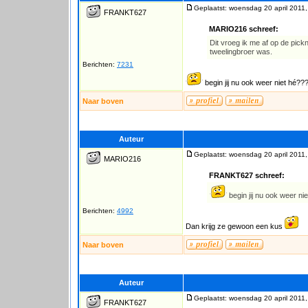
Geplaatst: woensdag 20 april 2011,
FRANKT627
MARIO216 schreef:
Dit vroeg ik me af op de pick
tweelingbroer was.
Berichten:
7231
begin jij nu ook weer niet hé???
Naar boven
Auteur
Geplaatst: woensdag 20 april 2011,
MARIO216
FRANKT627 schreef:
begin jij nu ook weer nie
Berichten:
4992
Dan krijg ze gewoon een kus
Naar boven
Auteur
Geplaatst: woensdag 20 april 2011,
FRANKT627