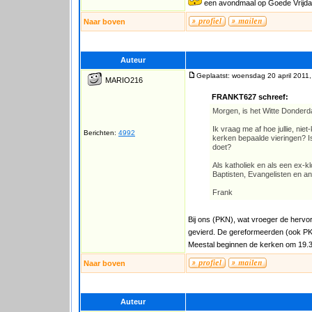
een avondmaal op Goede Vrijd
Naar boven
Auteur
Geplaatst: woensdag 20 april 2011,
MARIO216
FRANKT627 schreef:
Morgen, is het Witte Donderda
Ik vraag me af hoe jullie, niet
Berichten:
4992
kerken bepaalde vieringen? Is
doet?
Als katholiek en als een ex-kl
Baptisten, Evangelisten en an
Frank
Bij ons (PKN), wat vroeger de hervo
gevierd. De gereformeerden (ook PKN
Meestal beginnen de kerken om 19.30
Naar boven
Auteur