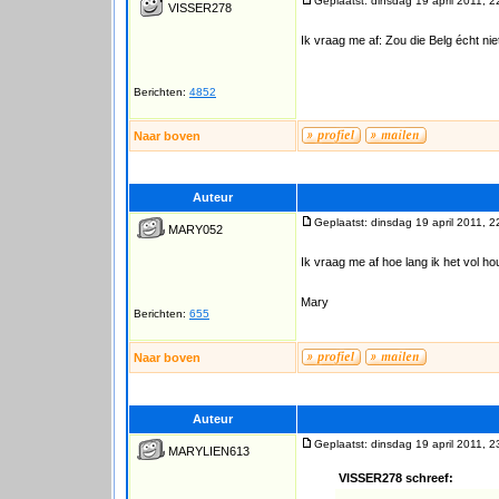
Geplaatst: dinsdag 19 april 2011, 2
VISSER278
Ik vraag me af: Zou die Belg écht ni
Berichten:
4852
Naar boven
Auteur
Geplaatst: dinsdag 19 april 2011, 2
MARY052
Ik vraag me af hoe lang ik het vol
Mary
Berichten:
655
Naar boven
Auteur
Geplaatst: dinsdag 19 april 2011, 2
MARYLIEN613
VISSER278 schreef: