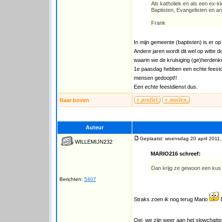
Als katholiek en als een ex-kl
Baptisten, Evangelisten en an
Frank
In mijn gemeente (baptisten) is er o
Andere jaren wordt dit wel op witte 
waarin we de kruisiging (ge)herdenke
1e paasdag hebben een echte feestdie
mensen gedoopt!!
Een echte feestdienst dus.
Naar boven
Auteur
Geplaatst: woensdag 20 april 2011,
WILLEMIJN232
MARIO216 schreef:
Dan krijg ze gewoon een ku
Berichten:
5407
Straks zoen ik nog terug Mario
D
Oei, we zijn weer aan het slowchatt