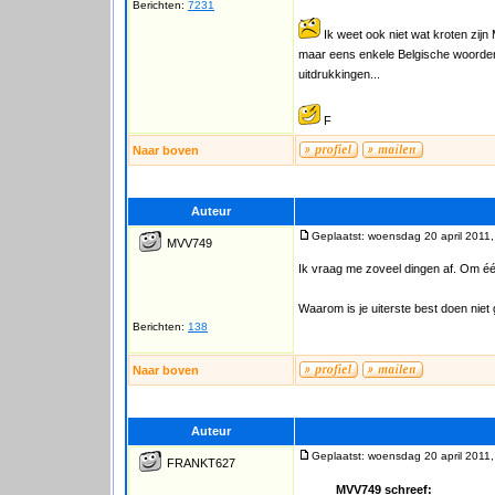
Berichten:
7231
Ik weet ook niet wat kroten zijn
maar eens enkele Belgische woorde
uitdrukkingen...
F
Naar boven
Auteur
Geplaatst: woensdag 20 april 2011,
MVV749
Ik vraag me zoveel dingen af. Om é
Waarom is je uiterste best doen nie
Berichten:
138
Naar boven
Auteur
Geplaatst: woensdag 20 april 2011,
FRANKT627
MVV749 schreef: