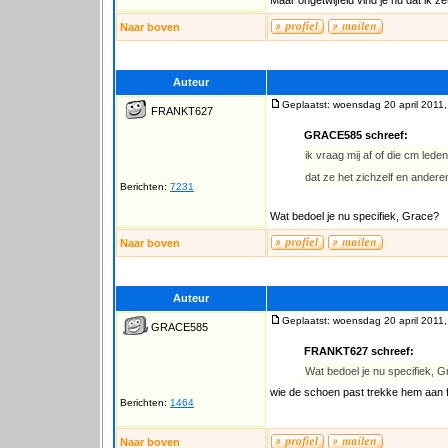
Maar ongetwijfeld vind je nu dat ik zeu
Naar boven
Auteur
Geplaatst: woensdag 20 april 2011,
FRANKT627
GRACE585 schreef:
ik vraag mij af of die cm led
dat ze het zichzelf en ander
Berichten:
7231
Wat bedoel je nu specifiek, Grace?
Naar boven
Auteur
Geplaatst: woensdag 20 april 2011,
GRACE585
FRANKT627 schreef:
Wat bedoel je nu specifiek, 
wie de schoen past trekke hem aan fr
Berichten:
1464
Naar boven