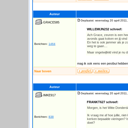
Auteur
Geplaatst: woensdag 20 april 2011,
GRACE585
WILLEMIJN232 schreef:
Ach Grace, zeuren is een heel 
avonds gaat koken en jij vind 
En het is ook jammer als je 
Berichten:
1464
weg te gaan....
Maar ongetwijfeld vind je nu dat
mag ik ook eens een pestbui hebben
Naar boven
Auteur
Geplaatst: woensdag 20 april 2011,
IMKE917
FRANKT627 schreef:
Morgen, is het Witte Donderda
Ik vraag me af hoe jullie, niet
Berichten:
838
kerken bepaalde vieringen? Is
doet?