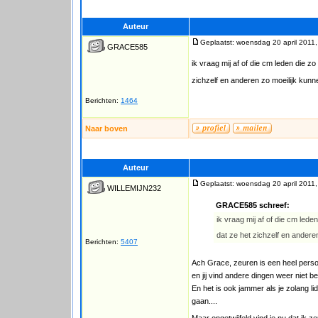
Auteur
Geplaatst: woensdag 20 april 2011,
GRACE585
ik vraag mij af of die cm leden die z
zichzelf en anderen zo moeilijk ku
Berichten:
1464
Naar boven
Auteur
Geplaatst: woensdag 20 april 2011,
WILLEMIJN232
GRACE585 schreef:
ik vraag mij af of die cm led
dat ze het zichzelf en ander
Berichten:
5407
Ach Grace, zeuren is een heel persoo
en jij vind andere dingen weer niet bela
En het is ook jammer als je zolang 
gaan....