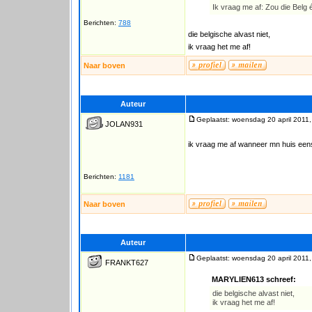
Ik vraag me af: Zou die Belg 
Berichten:
788
die belgische alvast niet,
ik vraag het me af!
Naar boven
Auteur
Geplaatst: woensdag 20 april 2011,
JOLAN931
ik vraag me af wanneer mn huis eens
Berichten:
1181
Naar boven
Auteur
Geplaatst: woensdag 20 april 2011,
FRANKT627
MARYLIEN613 schreef:
die belgische alvast niet,
ik vraag het me af!