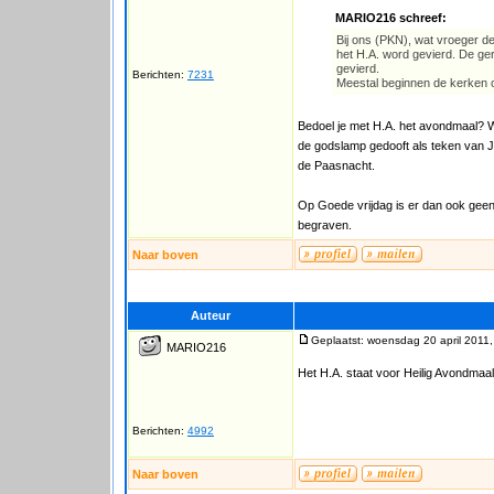
MARIO216 schreef:
Bij ons (PKN), wat vroeger d
het H.A. word gevierd. De ge
gevierd.
Berichten:
7231
Meestal beginnen de kerken o
Bedoel je met H.A. het avondmaal? 
de godslamp gedooft als teken van J
de Paasnacht.
Op Goede vrijdag is er dan ook gee
begraven.
Naar boven
Auteur
Geplaatst: woensdag 20 april 2011,
MARIO216
Het H.A. staat voor Heilig Avondmaal
Berichten:
4992
Naar boven