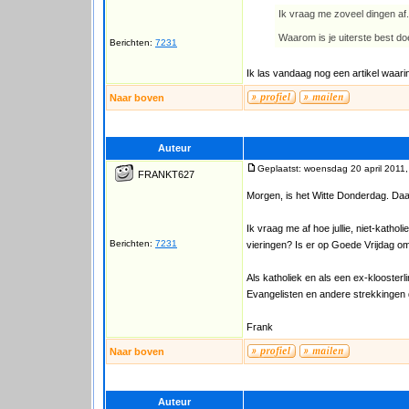
Ik vraag me zoveel dingen af
Waarom is je uiterste best d
Berichten:
7231
Ik las vandaag nog een artikel waarin 
Naar boven
Auteur
Geplaatst: woensdag 20 april 2011,
FRANKT627
Morgen, is het Witte Donderdag. Daar
Ik vraag me af hoe jullie, niet-kathol
Berichten:
7231
vieringen? Is er op Goede Vrijdag om
Als katholiek en als een ex-kloosterl
Evangelisten en andere strekkingen 
Frank
Naar boven
Auteur