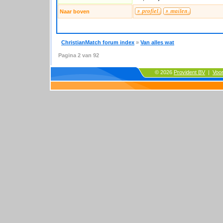
Naar boven
ChristianMatch forum index
»
Van alles wat
Pagina
2
van
92
© 2026
Provident BV
|
Voo