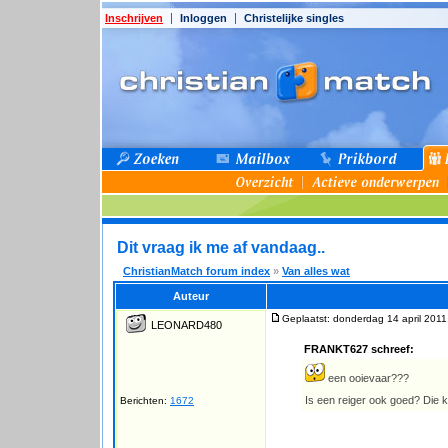
Inschrijven
Inloggen
Christelijke singles
Dit vraag ik me af vandaag..
ChristianMatch forum index
»
Van alles wat
Auteur
Geplaatst: donderdag 14 april 2011
LEONARD480
FRANKT627 schreef:
een ooievaar???
Is een reiger ook goed? Die ko
Berichten:
1672