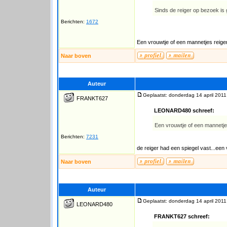
Sinds de reiger op bezoek is 
Berichten:
1672
Een vrouwtje of een mannetjes reiger
Naar boven
Auteur
Geplaatst: donderdag 14 april 2011
FRANKT627
LEONARD480 schreef:
Een vrouwtje of een mannetjes
Berichten:
7231
de reiger had een spiegel vast...een
Naar boven
Auteur
Geplaatst: donderdag 14 april 2011
LEONARD480
FRANKT627 schreef: