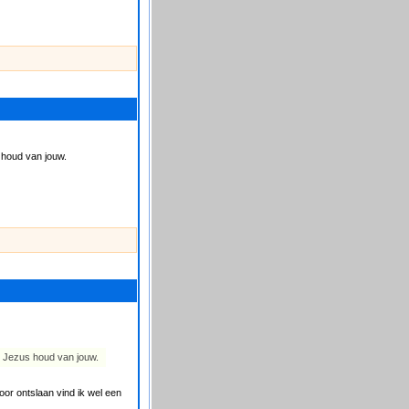
 houd van jouw.
d Jezus houd van jouw.
oor ontslaan vind ik wel een