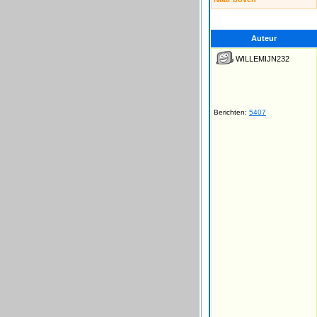
Auteur
WILLEMIJN232
Berichten:
5407