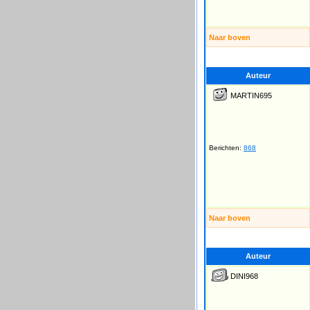
Naar boven
Auteur
MARTIN695
Berichten:
868
Naar boven
Auteur
DINI968