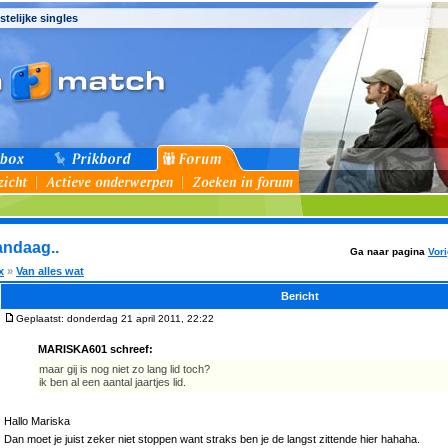
stelijke singles
andaag..
Ga naar pagina
Vor
x
»
Van alles wat
Bericht
Geplaatst: donderdag 21 april 2011, 22:22
MARISKA601 schreef:
maar gij is nog niet zo lang lid toch?
ik ben al een aantal jaartjes lid.
Hallo Mariska
Dan moet je juist zeker niet stoppen want straks ben je de langst zittende hier hahaha.