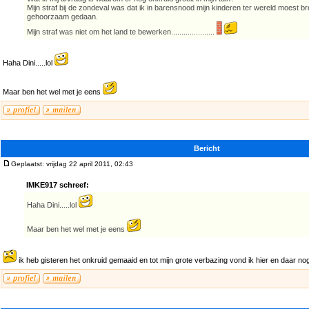
Mijn straf bij de zondeval was dat ik in barensnood mijn kinderen ter wereld moest b
gehoorzaam gedaan.
Mijn straf was niet om het land te bewerken.....................
Haha Dini.....lol
Maar ben het wel met je eens
Bericht
Geplaatst: vrijdag 22 april 2011, 02:43
IMKE917 schreef:
Haha Dini.....lol
Maar ben het wel met je eens
ik heb gisteren het onkruid gemaaid en tot mijn grote verbazing vond ik hier en daar nog