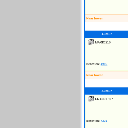
Naar boven
Auteur
MARIO216
Berichten:
4992
Naar boven
Auteur
FRANKT627
Berichten:
7231