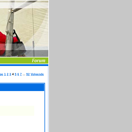
ige
1
2
3
4
5
6
7
...
92
Volgende