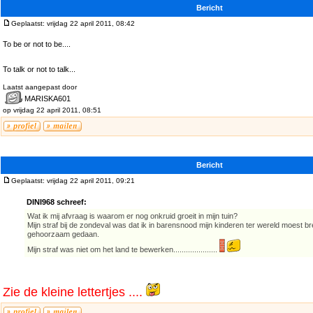
Bericht
Geplaatst: vrijdag 22 april 2011, 08:42
To be or not to be....
To talk or not to talk...
Laatst aangepast door
MARISKA601
op vrijdag 22 april 2011, 08:51
Bericht
Geplaatst: vrijdag 22 april 2011, 09:21
DINI968 schreef:
Wat ik mij afvraag is waarom er nog onkruid groeit in mijn tuin?
Mijn straf bij de zondeval was dat ik in barensnood mijn kinderen ter wereld moest b
gehoorzaam gedaan.
Mijn straf was niet om het land te bewerken.....................
Zie de kleine lettertjes ....