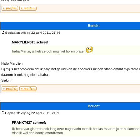
beetje overdreven.
Bericht
Geplaatst: vrijdag 22 april 2011, 21:46
MARYLIEN613 schreef:
haha Martin, ja heb ze ook nog niet horen praten
Hallo Marylien
Bij mij is het probleem dat ik altijd het geluid van de speakers uit heb staan omdat mijn radi
daarom ik ook nog niet hahaha.
Sjalom
Bericht
Geplaatst: vrijdag 22 april 2011, 21:50
FRANKT627 schreef:
Ik heb daar gisteren ook lang over nagedacht toen ik het las maar of je er nu ieman
vind ik wel een beetje overdreven.