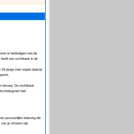
ken te beëindigen met de
t heeft een rechtbank in de
e 29-jarige man stapte daarop
eperkt.
in beroep. De rechtbank
afscheidsgroet had
t een persoonlijke beleving die
 van je christen zijn