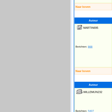
Naar boven
Auteur
MARTIN695
Berichten:
868
Naar boven
Auteur
WILLEMIJN232
Berichten:
5407