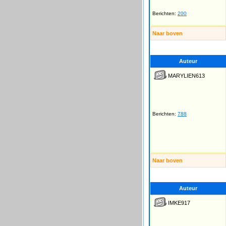
Berichten:
200
Naar boven
Auteur
MARYLIEN613
Berichten:
788
Naar boven
Auteur
IMKE917