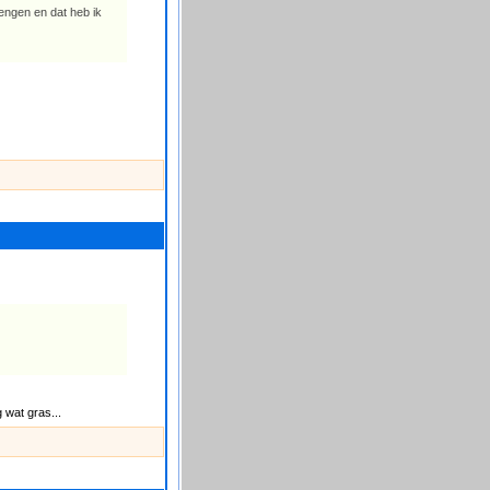
rengen en dat heb ik
 wat gras...