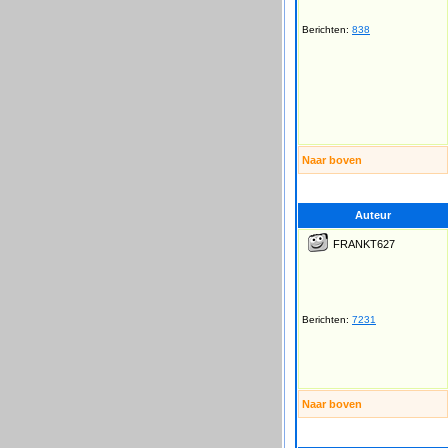
Berichten:
838
Naar boven
Auteur
FRANKT627
Berichten:
7231
Naar boven