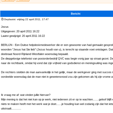
Bericht
Geplaatst: vrijdag 22 april 2011, 17:47
Jezus
Uitgegeven: 20 april 2011 16:22
Laatst gewijzigd: 20 april 2011 16:22
BERLIJN - Een Duitse helpdeskmedewerker die er een gewoonte van had gemaakt gesprek
woorden ''Jesus hat Sie lieb'' (Jezus houdt van u), is terecht op staande voet ontslagen. Da
deelstaat Noord-Rijnland-Westfalen woensdag bepaald.
De diepgelovige telefonist van postorderbedrijf QVC was begin vorig jaar op straat gezet. D
naar de rechtbank, omdat hij vond dat zijn vrijheid van godsdienst en meningsuiting was ing
De rechters stelden de man aanvankelijk in het gelijk, maar de werkgever ging met succes 
oordeelde woensdag dat de man niet in gewetensnood zou zijn gekomen als hij zijn vrome 
Ik vraag me af: wat vinden jullie hiervan?
Mijn mening is dat het niet kan op je werk, niet iedereen zit er op te wachten........geloof blijf
niets te maken heeft met het werk wat je doet.......je houding kan wel zodanig zijn dat het iets
uitstraalt.............