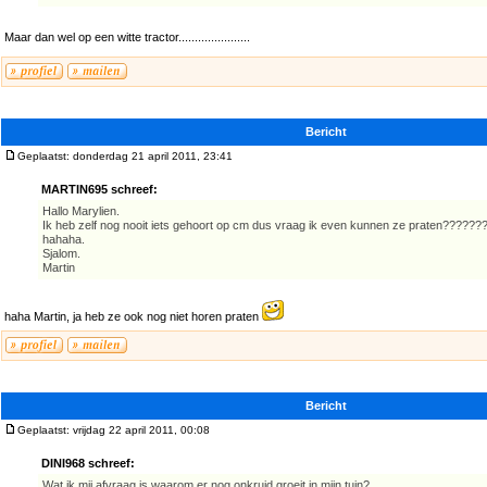
Maar dan wel op een witte tractor......................
Bericht
Geplaatst: donderdag 21 april 2011, 23:41
MARTIN695 schreef:
Hallo Marylien.
Ik heb zelf nog nooit iets gehoort op cm dus vraag ik even kunnen ze praten??????
hahaha.
Sjalom.
Martin
haha Martin, ja heb ze ook nog niet horen praten
Bericht
Geplaatst: vrijdag 22 april 2011, 00:08
DINI968 schreef:
Wat ik mij afvraag is waarom er nog onkruid groeit in mijn tuin?