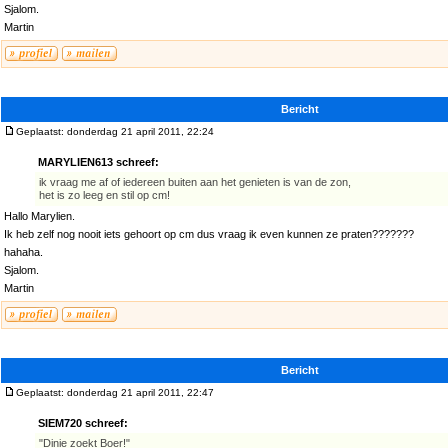
Sjalom.
Martin
Bericht
Geplaatst: donderdag 21 april 2011, 22:24
MARYLIEN613 schreef:
ik vraag me af of iedereen buiten aan het genieten is van de zon,
het is zo leeg en stil op cm!
Hallo Marylien.
Ik heb zelf nog nooit iets gehoort op cm dus vraag ik even kunnen ze praten???????
hahaha.
Sjalom.
Martin
Bericht
Geplaatst: donderdag 21 april 2011, 22:47
SIEM720 schreef:
"Dinie zoekt Boer!"