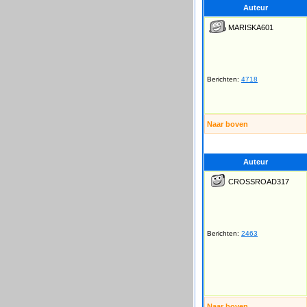
Auteur
MARISKA601
Berichten:
4718
Naar boven
Auteur
CROSSROAD317
Berichten:
2463
Naar boven