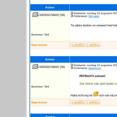
Auteur
Geplaatst: zondag 10 augustus 20
NATASCHA642
(56)
Onderwerp:
Het weer
Tis pikke donker en onweert heel heft
Berichten: 584
Naar boven
Auteur
Geplaatst: zondag 10 augustus 20
NATASCHA642
(56)
Onderwerp:
klaagmuur
PETRA373 schreef:
Dat vind ik vals spel spelen 
Berichten: 584
Haha echt erg he
ach van mij mo
Naar boven
Auteur