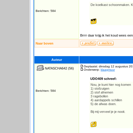
De koelkast schoonmaken. Kri
Berichten: 584
Brrrr daar krijg ik het koud wees eens
Naar boven
Auteur
Geplaatst: dinsdag 12 augustus 20
NATASCHA642
(56)
Onderwerp:
klaagmuur
UDO409 schreef:
Nou, je kunt hier nog komen
1) stofzuigen
Berichten: 584
2) stof afnemen
3 ragebollen
4) aardappels schillen
5) de afwas doen.
Bij mij verveel je je nooit.