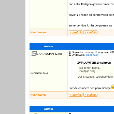
dan zal ik ff klagen gewoon om te z
geven ze regen op schijnt volop de 
en verder doe ik niet de groeten aan .
Naar boven
Auteur
Geplaatst: zondag 10 augustus 201
NATASCHA642
(56)
Onderwerp:
klaagmuur
ZWALUWTJE610 schreef:
Piep in mijn hoofd..
Hoofdpijn erbij...
Berichten: 584
Dat is samen....piephoofdpijn
Sterkte en neem een para molletje
Naar boven
Auteur