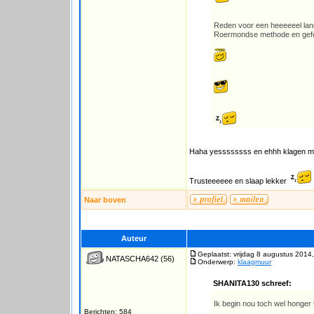
Reden voor een heeeeeel lan
Roermondse methode en gefor
Haha yessssssss en ehhh klagen ma
Trusteeeeee en slaap lekker
Naar boven
Auteur
Geplaatst: vrijdag 8 augustus 2014
NATASCHA642
(56)
Onderwerp:
klaagmuur
SHANITA130 schreef:
Ik begin nou toch wel honger 
Berichten: 584