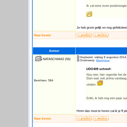
Ik zal eens even poolshoogte
Je heb groot gelijk en nog gefelicitee
Naar boven
Auteur
Geplaatst: vrijdag 8 augustus 2014
NATASCHA642
(56)
Onderwerp:
klaagmuur
UDO409 schreef:
Nou nee, hier regende het de h
Eten was ook prima vandaag.
Berichten: 584
vinden.
Enfin, ik heb nog een paar uu
Hmm das mooi te horen zal ik je ff 
Naar boven