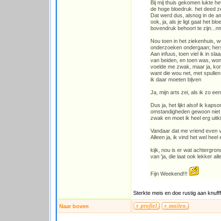
Bij mij thuis gekomen lukte h
de hoge bloedruk. het deed zee
Dat werd dus, alsnog in de 
ook, ja, als je ligt gaat het 
bovendruk behoort te zijn...nm
Nou toen in het ziekenhuis, 
onderzoeken ondergaan; hersen
Aan infuus, toen viel ik in s
van beiden, en toen was, won
voelde me zwak, maar ja, kon 
want die wou net, met spullen
ik daar moeten bljven
Ja, mijn arts zei, als ik zo e
Dus ja, het lijkt alsof ik kap
omstandigheden gewoon niet ve
zwak en moet ik heel erg uitk
Vandaar dat me vriend even v
Alleen ja, ik vind het wel heel 
kijk, nou is er wat achtergro
van 'ja, die laat ook lekker al
Fijn Weekend!!!
Sterkte meis en doe rustig aan knufff
Naar boven