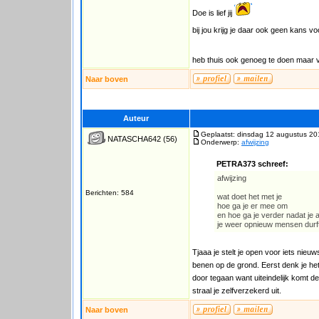
Doe is lief jij
bij jou krijg je daar ook geen kans v
heb thuis ook genoeg te doen maar 
Naar boven
Auteur
Geplaatst: dinsdag 12 augustus 20
NATASCHA642
(56)
Onderwerp:
afwijzing
PETRA373 schreef:
afwijzing
Berichten: 584
wat doet het met je
hoe ga je er mee om
en hoe ga je verder nadat je a
je weer opnieuw mensen durf
Tjaaa je stelt je open voor iets nie
benen op de grond. Eerst denk je het
door tegaan want uiteindelijk komt d
straal je zelfverzekerd uit.
Naar boven