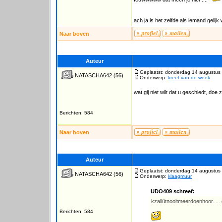
ach ja is het zelfde als iemand gelij
Naar boven
Auteur
Geplaatst: donderdag 14 augustus
NATASCHA642
(56)
Onderwerp:
kreet van de week
wat gij niet wilt dat u geschiedt, doe
Berichten: 584
Naar boven
Auteur
Geplaatst: donderdag 14 augustus
NATASCHA642
(56)
Onderwerp:
klaagmuur
UDO409 schreef:
kzallûtnooitmeerdoenhoor.....
Berichten: 584