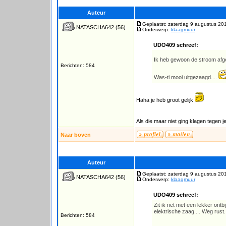
Auteur
Geplaatst: zaterdag 9 augustus 20
NATASCHA642
(56)
Onderwerp:
klaagmuur
UDO409 schreef:
Ik heb gewoon de stroom afg
Berichten: 584
Was-ti mooi uitgezaagd....
Haha je heb groot gelijk
Als die maar niet ging klagen tegen je
Naar boven
Auteur
Geplaatst: zaterdag 9 augustus 20
NATASCHA642
(56)
Onderwerp:
klaagmuur
UDO409 schreef:
Zit ik net met een lekker ontb
elektrische zaag.... Weg rust..
Berichten: 584