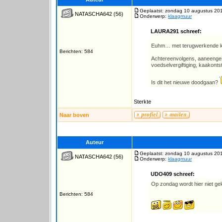
Geplaatst: zondag 10 augustus 20
NATASCHA642
(56)
Onderwerp:
klaagmuur
LAURA291 schreef:
Euhm… met terugwerkende 
Berichten: 584
Achtereenvolgens, aaneengesl
voedselvergiftiging, kaakonts
Is dit het nieuwe doodgaan?
Sterkte
Naar boven
Auteur
Geplaatst: zondag 10 augustus 20
NATASCHA642
(56)
Onderwerp:
klaagmuur
UDO409 schreef:
Op zondag wordt hier niet gek
Berichten: 584