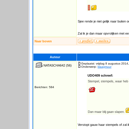
Sjee rende je niet gelijk naar buiten
Zal ik je dan maar opvrolijken met e
Naar boven
Auteur
Geplaatst: vrijdag 8 augustus 2014
NATASCHA642
(56)
Onderwerp:
klaagmuur
UDO409 schreef:
Stempel, stempels, waar heb i
Berichten: 584
Dan maar blij gaan slapen.
Verstopt gauw haar stempels of zal ik