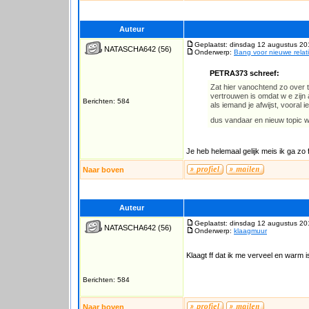
Auteur
Geplaatst: dinsdag 12 augustus 20
NATASCHA642
(56)
Onderwerp:
Bang voor nieuwe relat
PETRA373 schreef:
Zat hier vanochtend zo over 
vertrouwen is omdat w e zijn
Berichten: 584
als iemand je afwijst, vooral
dus vandaar en nieuw topic w
Je heb helemaal gelijk meis ik ga zo
Naar boven
Auteur
Geplaatst: dinsdag 12 augustus 20
NATASCHA642
(56)
Onderwerp:
klaagmuur
Klaagt ff dat ik me verveel en warm i
Berichten: 584
Naar boven