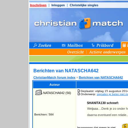
Inschrijven
Inloggen
Christelijke singles
Berichten van NATASCHA642
ChristianMatch forum index
»
Berichten van NATASCHA642
Auteur
Geplaatst: vrijdag 15 augustus 201
NATASCHA642
(56)
Onderwerp:
signalen je beter niet 
SHANITA130 schreef:
Weljaaa....Denk je zo onder 
Berichten: 584
daarna eventueel een relatie..
Ieuwwwww dat meen je niet ....