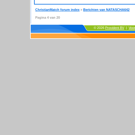
ChristianMatch forum index
»
Berichten van NATASCHA642
Pagina
4
van
20
© 2026
Provident BV
|
Voo