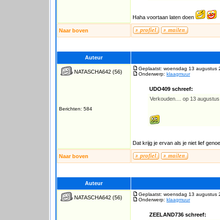
Haha voortaan laten doen
Naar boven
Auteur
Geplaatst: woensdag 13 augustus 
NATASCHA642
(56)
Onderwerp:
klaagmuur
UDO409 schreef:
Verkouden.... op 13 augustus.
Berichten: 584
Dat krijg je ervan als je niet lief ge
Naar boven
Auteur
Geplaatst: woensdag 13 augustus 
NATASCHA642
(56)
Onderwerp:
klaagmuur
ZEELAND736 schreef: