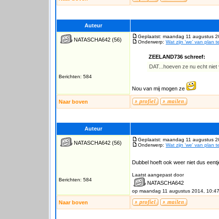
Auteur
Geplaatst: maandag 11 augustus 2
NATASCHA642
(56)
Onderwerp:
Wat zijn 'we' van plan 
ZEELAND736 schreef:
DAT...hoeven ze nu echt niet 
Berichten: 584
Nou van mij mogen ze
Naar boven
Auteur
Geplaatst: maandag 11 augustus 2
NATASCHA642
(56)
Onderwerp:
Wat zijn 'we' van plan 
Dubbel hoeft ook weer niet dus eent
Laatst aangepast door
Berichten: 584
NATASCHA642
op maandag 11 augustus 2014, 10:4
Naar boven