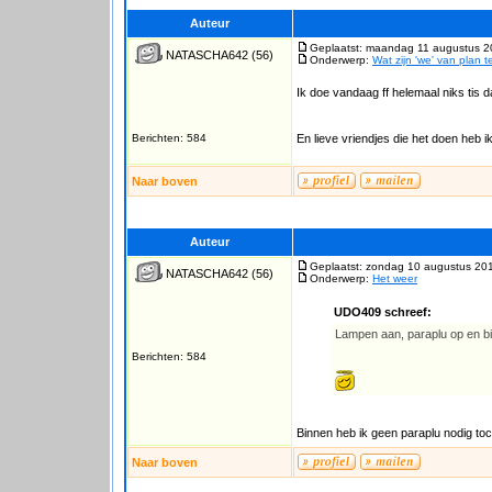
Auteur
Geplaatst: maandag 11 augustus 2
NATASCHA642
(56)
Onderwerp:
Wat zijn 'we' van plan 
Ik doe vandaag ff helemaal niks tis
Berichten: 584
En lieve vriendjes die het doen heb ik
Naar boven
Auteur
Geplaatst: zondag 10 augustus 20
NATASCHA642
(56)
Onderwerp:
Het weer
UDO409 schreef:
Lampen aan, paraplu op en bi
Berichten: 584
Binnen heb ik geen paraplu nodig toch 
Naar boven