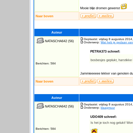
Mooie blije dromen gewenst
Naar boven
Auteur
Geplaatst: vrijdag 8 augustus 2014
NATASCHA642
(56)
Onderwerp:
Wat heb je gedaan va
PETRA373 schreef:
bosbesjes geplukt, harstikke l
Berichten: 584
Jammieeeeee lekker van genoten d
Naar boven
Auteur
Geplaatst: vrijdag 8 augustus 2014
NATASCHA642
(56)
Onderwerp:
klaagmuur
UDO409 schreef:
Is het je toch nog gelukt! Wo
Berichten: 584