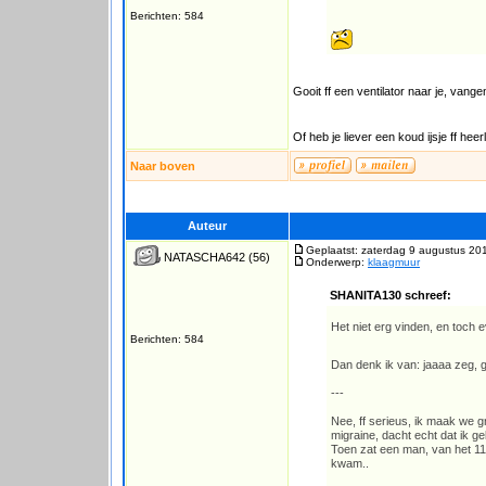
Berichten: 584
Gooit ff een ventilator naar je, vang
Of heb je liever een koud ijsje ff heerl
Naar boven
Auteur
Geplaatst: zaterdag 9 augustus 20
NATASCHA642
(56)
Onderwerp:
klaagmuur
SHANITA130 schreef:
Het niet erg vinden, en toch e
Berichten: 584
Dan denk ik van: jaaaa zeg, g
---
Nee, ff serieus, ik maak we g
migraine, dacht echt dat ik ge
Toen zat een man, van het 11
kwam..