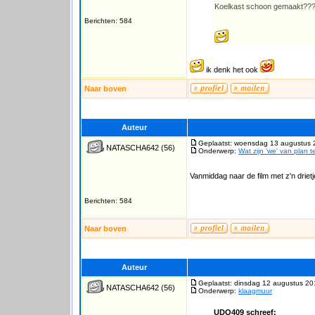
Koelkast schoon gemaakt??
Berichten: 584
ik denk het ook
Naar boven
Auteur
Geplaatst: woensdag 13 augustus 
NATASCHA642
(56)
Onderwerp:
Wat zijn 'we' van plan 
Vanmiddag naar de film met z'n driet
Berichten: 584
Naar boven
Auteur
Geplaatst: dinsdag 12 augustus 20
NATASCHA642
(56)
Onderwerp:
klaagmuur
UDO409 schreef: