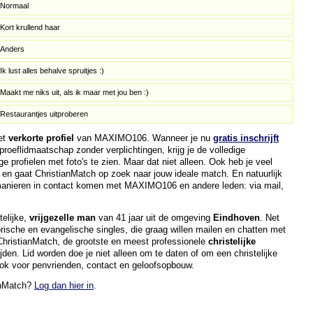
Normaal
Kort krullend haar
Anders
Ik lust alles behalve spruitjes :)
Maakt me niks uit, als ik maar met jou ben :)
Restaurantjes uitproberen
het
verkorte profiel
van MAXIMO106. Wanneer je nu
gratis inschrijft
roeflidmaatschap zonder verplichtingen, krijg je de volledige
ge profielen met foto's te zien. Maar dat niet alleen. Ook heb je veel
, en gaat ChristianMatch op zoek naar jouw ideale match. En natuurlijk
 manieren in contact komen met MAXIMO106 en andere leden: via mail,
elijke,
vrijgezelle man
van 41 jaar uit de omgeving
Eindhoven
. Net
orische en evangelische singles, die graag willen mailen en chatten met
n ChristianMatch, de grootste en meest professionele
christelijke
ijden. Lid worden doe je niet alleen om te daten of om een christelijke
ook voor penvrienden, contact en geloofsopbouw.
ianMatch?
Log dan hier in
.