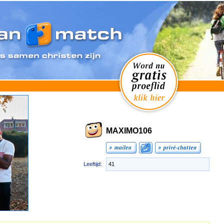
MAXIMO106
Leeftijd:
41