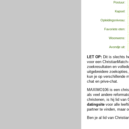
Postuur:
Kapsel:
Opleidingsniveau:
Favoriete eten:
Woonwens:
Avondje uit:
LET OP:
Dit is slechts 
voor een ChristianMatch-p
zoekresultaten en volledi
uitgebreidere zoekopties
kun je op verschillende
chat en prive-chat.
MAXIMO106 is een christ
als veel andere reformat
christenen, is hij lid va
datingsite
voor alle leeft
partner te vinden, maar 
Ben je al lid van Christ