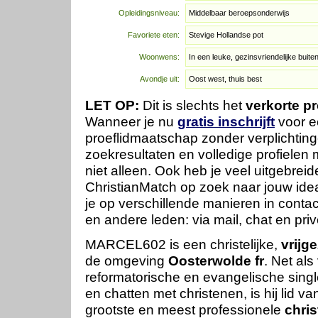
Opleidingsniveau:
Middelbaar beroepsonderwijs
Favoriete eten:
Stevige Hollandse pot
Woonwens:
In een leuke, gezinsvriendelijke buite
Avondje uit:
Oost west, thuis best
LET OP:
Dit is slechts het
verkorte pr
Wanneer je nu
gratis inschrijft
voor e
proeflidmaatschap zonder verplichtinge
zoekresultaten en volledige profielen m
niet alleen. Ook heb je veel uitgebrei
ChristianMatch op zoek naar jouw idea
je op verschillende manieren in co
en andere leden: via mail, chat en priv
MARCEL602 is een christelijke,
vrijg
de omgeving
Oosterwolde fr
. Net als
reformatorische en evangelische singl
en chatten met christenen, is hij lid v
grootste en meest professionele
chris