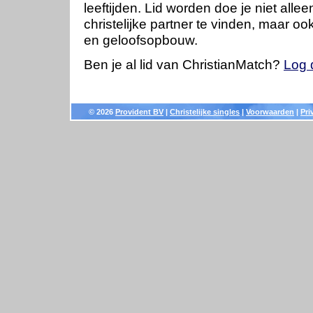
leeftijden. Lid worden doe je niet all
christelijke partner te vinden, maar o
en geloofsopbouw.
Ben je al lid van ChristianMatch?
Log 
© 2026
Provident BV
|
Christelijke singles
|
Voorwaarden
|
Pri