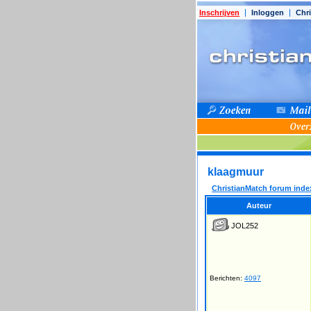
Inschrijven
Inloggen
Chri
klaagmuur
ChristianMatch forum inde
Auteur
JOL252
Berichten:
4097