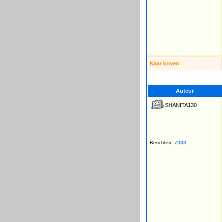
Naar boven
Auteur
SHANITA130
Berichten:
7083