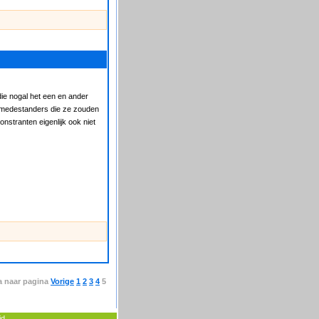
die nogal het een en ander
 medestanders die ze zouden
nstranten eigenlijk ook niet
 naar pagina
Vorige
1
2
3
4
5
id