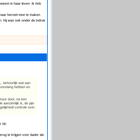
eweest in haar leven. Ik heb
haar herstel mee te maken.
en. Hij was ook onder de indruk
. behoorlijk wat aan
levenslang hebben en
gmuur door, na een
 aanzienlijk is, de pijn
ogelijkheid controle over
s op.
erug te krijgen voor dader als