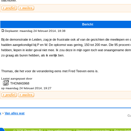
slachtoffer.
Bericht
Geplaatst: maandag 24 februari 2014, 18:38
Bij de demonstratie in Leiden, zag je de frustratie ook af van de gezichten die meeliepen en 
hadden aangekondigd bij P en W. De opkomst was gering, 150 tot 200 man. Die 95 procent
hebben, liepen in ieder geval niet mee. Ik zou deze in mijn ogen toch wat onaangename demo
zo graag als buren hebben, als ik eerlijk ben.
Thomas, die het voor de verandering eens met Fred Teeven eens is.
Laatst aangepast door
THOMAS968
op maandag 24 februari 2014, 19:27
x
»
Van alles wat
Ga
© 2026
Provident BV
|
Voor webmasters
|
Algemene voorwaarden
|
Privacybele