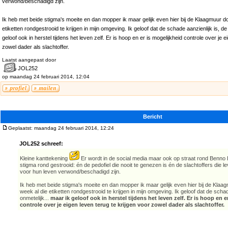
verwond/beschadigd zijn.
Ik heb met beide stigma's moeite en dan mopper ik maar gelijk even hier bij de Klaagmuur do
etiketten rondgestrooid te krijgen in mijn omgeving. Ik geloof dat de schade aanzienlijk is, de 
geloof ook in herstel tijdens het leven zelf. Er is hoop en er is mogelijkheid controle over je e
zowel dader als slachtoffer.
Laatst aangepast door
JOL252
op maandag 24 februari 2014, 12:04
Bericht
Geplaatst: maandag 24 februari 2014, 12:24
JOL252 schreef:
Kleine kanttekening
Er wordt in de social media maar ook op straat rond Benno L
stigma rond gestrooid: én de pedofiel die nooit te genezen is én de slachtoffers die 
voor hun leven verwond/beschadigd zijn.
Ik heb met beide stigma's moeite en dan mopper ik maar gelijk even hier bij de Klaa
week al die etiketten rondgestrooid te krijgen in mijn omgeving. Ik geloof dat de schade
onmetelijk...
maar ik geloof ook in herstel tijdens het leven zelf. Er is hoop en e
controle over je eigen leven terug te krijgen voor zowel dader als slachtoffer.