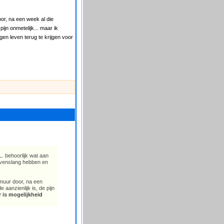
or, na een week al die
pijn onmetelijk... maar ik
igen leven terug te krijgen voor
. behoorlijk wat aan
levenslang hebben en
gmuur door, na een
 aanzienlijk is, de pijn
r is mogelijkheid