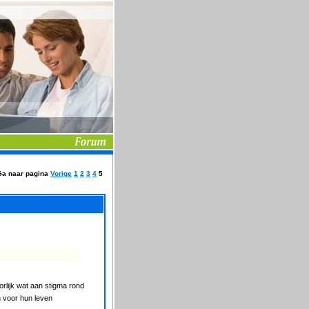
Ga naar pagina
Vorige
1
2
3
4
5
rlijk wat aan stigma rond
n voor hun leven