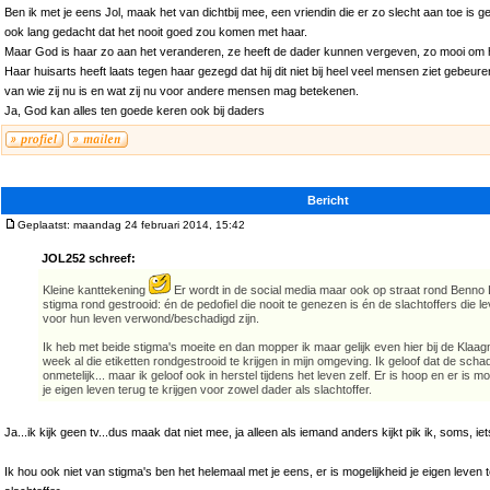
Ben ik met je eens Jol, maak het van dichtbij mee, een vriendin die er zo slecht aan toe is g
ook lang gedacht dat het nooit goed zou komen met haar.
Maar God is haar zo aan het veranderen, ze heeft de dader kunnen vergeven, zo mooi om 
Haar huisarts heeft laats tegen haar gezegd dat hij dit niet bij heel veel mensen ziet gebeur
van wie zij nu is en wat zij nu voor andere mensen mag betekenen.
Ja, God kan alles ten goede keren ook bij daders
Bericht
Geplaatst: maandag 24 februari 2014, 15:42
JOL252 schreef:
Kleine kanttekening
Er wordt in de social media maar ook op straat rond Benno L
stigma rond gestrooid: én de pedofiel die nooit te genezen is én de slachtoffers die 
voor hun leven verwond/beschadigd zijn.
Ik heb met beide stigma's moeite en dan mopper ik maar gelijk even hier bij de Klaa
week al die etiketten rondgestrooid te krijgen in mijn omgeving. Ik geloof dat de schade
onmetelijk... maar ik geloof ook in herstel tijdens het leven zelf. Er is hoop en er is m
je eigen leven terug te krijgen voor zowel dader als slachtoffer.
Ja...ik kijk geen tv...dus maak dat niet mee, ja alleen als iemand anders kijkt pik ik, soms, iet
Ik hou ook niet van stigma's ben het helemaal met je eens, er is mogelijkheid je eigen leven t