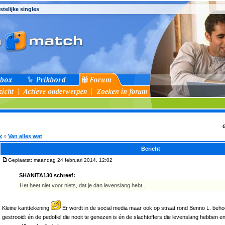
stelijke singles
x
»
Van alles wat
Bericht
Geplaatst: maandag 24 februari 2014, 12:02
SHANITA130 schreef:
Het heet niet voor niets, dat je dan levenslang hebt...
Kleine kanttekening
Er wordt in de social media maar ook op straat rond Benno L. behoo
gestrooid: én de pedofiel die nooit te genezen is én de slachtoffers die levenslang hebben e