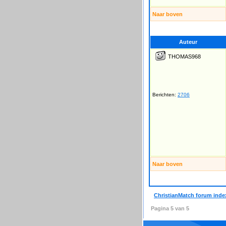
Naar boven
Auteur
THOMAS968
Berichten:
2706
Naar boven
ChristianMatch forum inde
Pagina
5
van
5