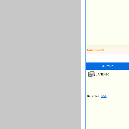
Naar boven
Auteur
JANE410
Berichten:
554