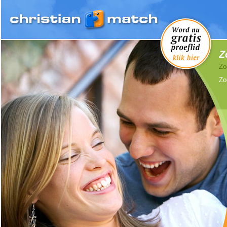
Z
Zo
Zo