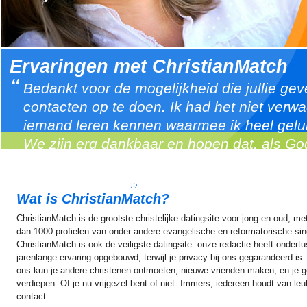
Ervaringen met ChristianMatch
Bedankt voor de mogelijkheid die jullie g
contacten op te doen. Ik had het niet verwa
iemand leren kennen waarmee ik heel gelu
We zijn erg dankbaar en hopen dat, als Go
een toekomst mogen hebben. Veel succes
toegewenst. M.
Wat is ChristianMatch?
ChristianMatch is de grootste christelijke datingsite voor jong en oud, m
dan 1000 profielen van onder andere evangelische en reformatorische sin
ChristianMatch is ook de veiligste datingsite: onze redactie heeft ondert
jarenlange ervaring opgebouwd, terwijl je privacy bij ons gegarandeerd is. 
ons kun je andere christenen ontmoeten, nieuwe vrienden maken, en je g
verdiepen. Of je nu vrijgezel bent of niet. Immers, iedereen houdt van leu
contact.