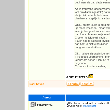
beginnen, de dag dat je een n
Als je trouwens 'goede voorne
wat praktisch ingesteld) dat 
als je niet bedacht hebt waarom
uberhaupt mogelijk is.. tja d
Ohja.. en het leuke is altijd h
' ja meer fitnessen.. maar wa
weet je hoe goed voor je cond
hardloopschoenen en je raad he
C oefen je liefste glimlach ..
Tja en hoe je dat weer invuld 
dan hoef je niet te hardlopen.
hangen en opdrukken..
Ok.. na heel dit onzinnige ver
TIP: goede voornemens, prima
'cliche' om het op 1 januari t
beginnen'
En voor mij is dat vandaag.
GEFELICITEERD
Naar boven
Auteur
Geplaatst: dinsdag 8 december 200
INEZ910
(62)
Onderwerp:
Marktplaats