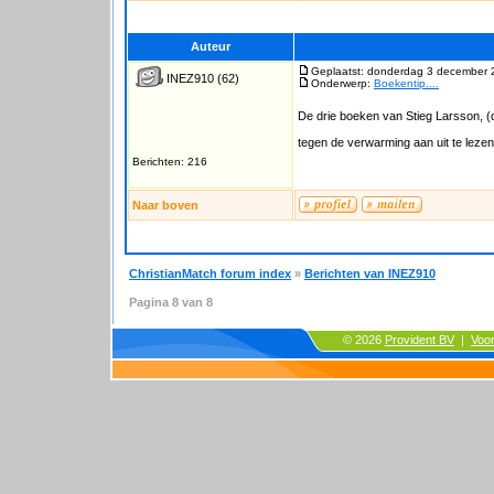
Auteur
Geplaatst: donderdag 3 december 
INEZ910
(62)
Onderwerp:
Boekentip....
De drie boeken van Stieg Larsson, (d
tegen de verwarming aan uit te lezen
Berichten: 216
Naar boven
ChristianMatch forum index
»
Berichten van INEZ910
Pagina
8
van
8
© 2026
Provident BV
|
Voo