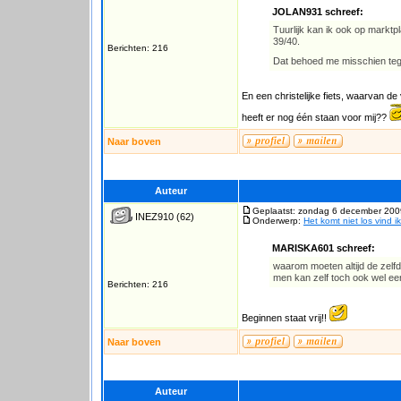
JOLAN931 schreef:
Tuurlijk kan ik ook op marktpl
39/40.
Berichten: 216
Dat behoed me misschien tege
En een christelijke fiets, waarvan de
heeft er nog één staan voor mij??
Naar boven
Auteur
Geplaatst: zondag 6 december 200
INEZ910
(62)
Onderwerp:
Het komt niet los vind ik
MARISKA601 schreef:
waarom moeten altijd de zelf
men kan zelf toch ook wel e
Berichten: 216
Beginnen staat vrij!!
Naar boven
Auteur