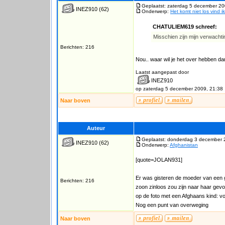
Geplaatst: zaterdag 5 december 20
INEZ910
(62)
Onderwerp:
Het komt niet los vind ik
CHATULIEM619 schreef:
Misschien zijn mijn verwachti
Berichten: 216
Nou.. waar wil je het over hebben d
Laatst aangepast door
INEZ910
op zaterdag 5 december 2009, 21:38
Naar boven
Auteur
Geplaatst: donderdag 3 december 
INEZ910
(62)
Onderwerp:
Afghanistan
[quote=JOLAN931]
Er was gisteren de moeder van een ge
Berichten: 216
zoon zinloos zou zijn naar haar gev
op de foto met een Afghaans kind: voo
Nog een punt van overweging
Naar boven