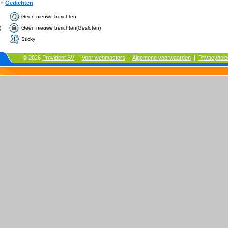
»
Gedichten
Geen nieuwe berichten
)
Geen nieuwe berichten(Gesloten)
Sticky
© 2026
Provident BV
|
Voor webmasters
|
Algemene voorwaarden
|
Privacybele