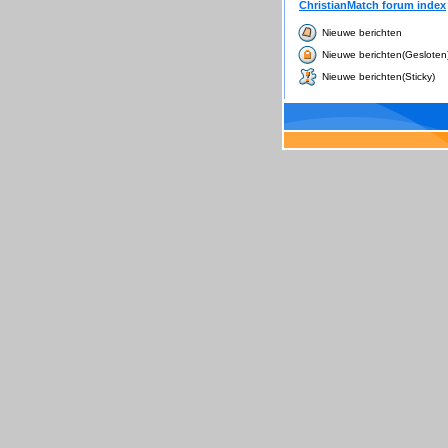
ChristianMatch forum index
Nieuwe berichten
Nieuwe berichten(Gesloten
Nieuwe berichten(Sticky)