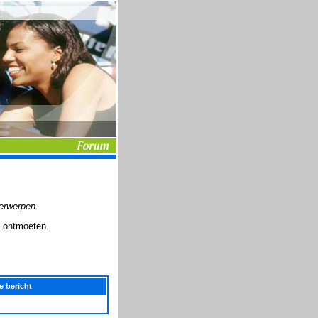
derwerpen.
n ontmoeten.
e bericht