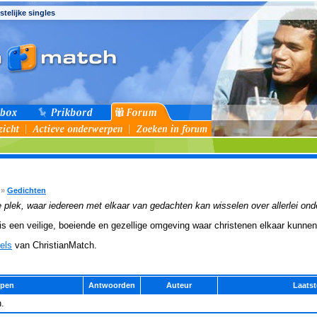
stelijke singles
»
Gedichten
 plek, waar iedereen met elkaar van gedachten kan wisselen over allerlei on
is een veilige, boeiende en gezellige omgeving waar christenen elkaar kunne
els
van ChristianMatch.
rpen
Antwoorden
Auteur
Laatst
.