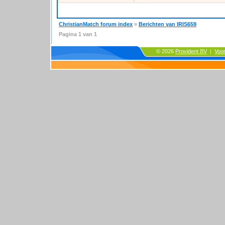
ChristianMatch forum index
»
Berichten van IRIS659
Pagina
1
van
1
© 2026
Provident BV
|
Voo