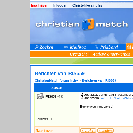
Inschrijven
Inloggen
Christelijke singles
Berichten van IRIS659
ChristianMatch forum index
»
Berichten van IRIS659
Auteur
Geplaatst: donderdag 3 december 
IRIS659
(49)
Onderwerp:
WAT ETEN WE VAND
Boerenkool met worst!!!
Berichten: 1
Naar boven