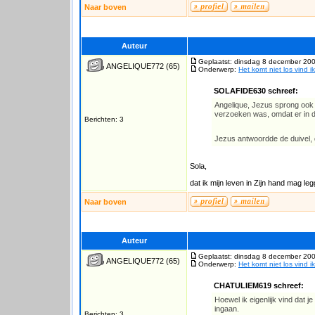
Naar boven
Auteur
Geplaatst: dinsdag 8 december 200
ANGELIQUE772
(65)
Onderwerp:
Het komt niet los vind ik
SOLAFIDE630 schreef:
Angelique, Jezus sprong ook 
verzoeken was, omdat er in d
Berichten: 3
Jezus antwoordde de duivel, 
Sola,
dat ik mijn leven in Zijn hand mag 
Naar boven
Auteur
Geplaatst: dinsdag 8 december 200
ANGELIQUE772
(65)
Onderwerp:
Het komt niet los vind ik
CHATULIEM619 schreef:
Hoewel ik eigenlijk vind dat j
ingaan.
Berichten: 3