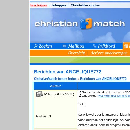
Inschrijven
Inloggen
Christelijke singles
Berichten van ANGELIQUE772
ChristianMatch forum index
»
Berichten van ANGELIQUE772
Auteur
Geplaatst: dinsdag 8 december 200
ANGELIQUE772
(65)
Onderwerp:
Het komt niet los vind ik
Sola,
dank je wel voor je antwoord. Maar he
Berichten: 3
voor iedereen het zelfde zijn, wat vo
ervaren dat ik nooit bedrogen uitkom