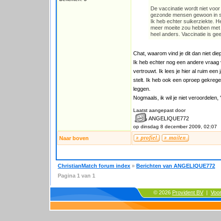
De vaccinatie wordt niet voor 
gezonde mensen gewoon in st
Ik heb echter suikerziekte. He
meer moeite zou hebben met he
heel anders. Vaccinatie is ge
Chat, waarom vind je dit dan niet di
Ik heb echter nog een andere vraag vo
vertrouwt. Ik lees je hier al ruim ee
stelt. Ik heb ook een oproep gekreg
leggen.
Nogmaals, ik wil je niet veroordelen,
Laatst aangepast door
ANGELIQUE772
op dinsdag 8 december 2009, 02:07
Naar boven
ChristianMatch forum index
»
Berichten van ANGELIQUE772
Pagina
1
van
1
© 2026
Provident BV
|
Voo