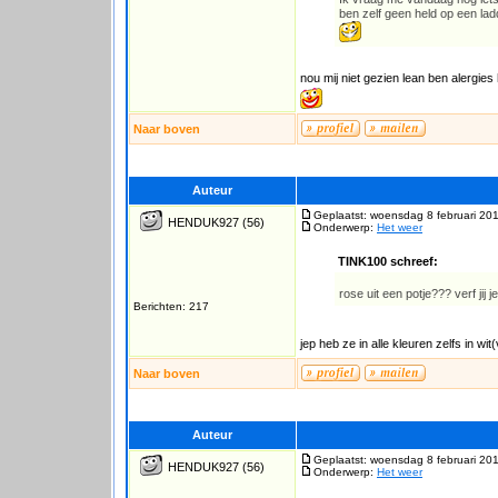
ben zelf geen held op een la
nou mij niet gezien lean ben alergies
Naar boven
Auteur
Geplaatst: woensdag 8 februari 20
HENDUK927
(56)
Onderwerp:
Het weer
TINK100 schreef:
rose uit een potje??? verf jij
Berichten: 217
jep heb ze in alle kleuren zelfs in 
Naar boven
Auteur
Geplaatst: woensdag 8 februari 20
HENDUK927
(56)
Onderwerp:
Het weer