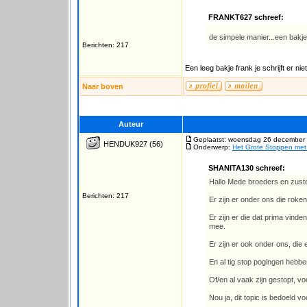
FRANKT627 schreef:
de simpele manier...een bak
Berichten: 217
Een leeg bakje frank je schrijft er ni
Naar boven
Auteur
Geplaatst: woensdag 26 december 
HENDUK927
(56)
Onderwerp:
Het Grote Stoppen met
SHANITA130 schreef:
Hallo Mede broeders en zust
Berichten: 217
Er zijn er onder ons die roken
Er zijn er die dat prima vinde
mee.
Er zijn er ook onder ons, die e
En al tig stop pogingen hebb
Of/en al vaak zijn gestopt, 
Nou ja, dit topic is bedoeld v