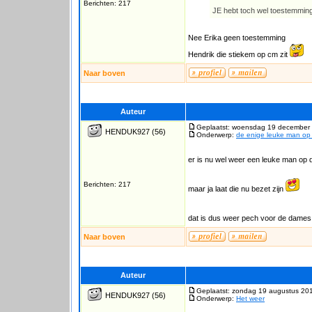
Berichten: 217
JE hebt toch wel toestemmin
Nee Erika geen toestemming
Hendrik die stiekem op cm zit
Naar boven
Auteur
Geplaatst: woensdag 19 december 
HENDUK927
(56)
Onderwerp:
de enige leuke man o
er is nu wel weer een leuke man op 
Berichten: 217
maar ja laat die nu bezet zijn
dat is dus weer pech voor de dame
Naar boven
Auteur
Geplaatst: zondag 19 augustus 20
HENDUK927
(56)
Onderwerp:
Het weer