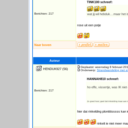
TINK100 schreef:
Berichten: 217
wat jij wil hebduk....maar het 
rose uit een potje
Naar boven
Auteur
Geplaatst: woensdag 8 februari 20
HENDUK927
(56)
Onderwerp:
Strandwandeling met ev
HANNAH810 schreef:
ho effe, vissertje, was IK ni
Berichten: 217
(is goed hoor; geef dat rinkelding maar aan m
hier dat rinkelding plonttttsssss kan 
rinkelt ie niet meer ma