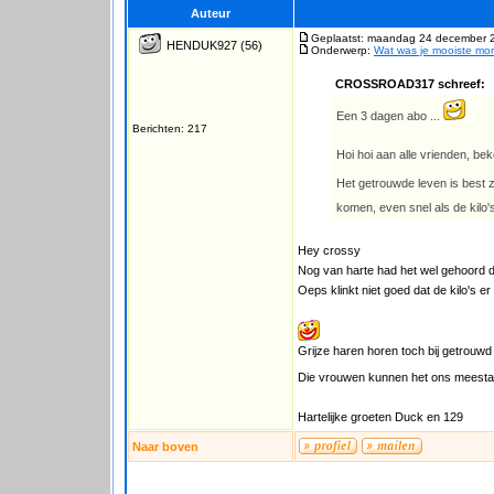
Auteur
Geplaatst: maandag 24 december 
HENDUK927
(56)
Onderwerp:
Wat was je mooiste m
CROSSROAD317 schreef:
Een 3 dagen abo ...
Berichten: 217
Hoi hoi aan alle vrienden, b
Het getrouwde leven is best z
komen, even snel als de kilo
Hey crossy
Nog van harte had het wel gehoord 
Oeps klinkt niet goed dat de kilo's e
Grijze haren horen toch bij getrouwd 
Die vrouwen kunnen het ons meestal
Hartelijke groeten Duck en 129
Naar boven