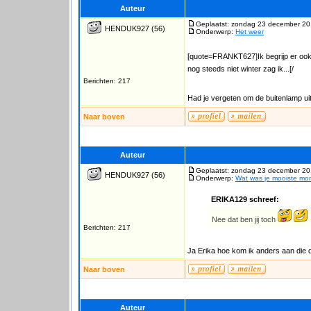
Auteur
Geplaatst: zondag 23 december 20
HENDUK927
(56)
Onderwerp:
Het weer
[quote=FRANKT627]Ik begrijp er ook n
nog steeds niet winter zag ik...[/
Berichten: 217
Had je vergeten om de buitenlamp uit
Naar boven
Auteur
Geplaatst: zondag 23 december 20
HENDUK927
(56)
Onderwerp:
Wat was je mooiste m
ERIKA129 schreef:
Nee dat ben jij toch
Berichten: 217
Ja Erika hoe kom ik anders aan di
Naar boven
Auteur