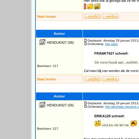
Hier word ook al gezegd dat ze nix 
Naar boven
Auteur
Geplaatst: dinsdag 29 januari 2013
HENDUK927
(56)
Onderwerp:
Het weer
FRANKT627 schreef:
De vorst houdt aan...euhhhh, 
Berichten: 217
Zal maxi blij van worden als de vor
Naar boven
Auteur
Geplaatst: dinsdag 29 januari 2013
HENDUK927
(56)
Onderwerp:
Het slechtste moment 
ERIKA129 schreef:
vind jou nie lief nie
Berichten: 217