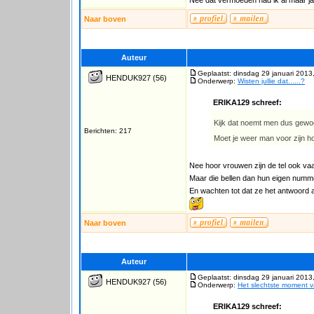
Nee dat vermoeden had ik al maar ja
Naar boven
Auteur
Geplaatst: dinsdag 29 januari 2013
HENDUK927
(56)
Onderwerp:
Wisten jullie dat......?
ERIKA129 schreef:
Kijk dat noemt men dus gew
Berichten: 217
Moet je weer man voor zijn h
Nee hoor vrouwen zijn de tel ook vaa
Maar die bellen dan hun eigen numm
En wachten tot dat ze het antwoord 
Naar boven
Auteur
Geplaatst: dinsdag 29 januari 2013
HENDUK927
(56)
Onderwerp:
Het slechtste moment 
ERIKA129 schreef: