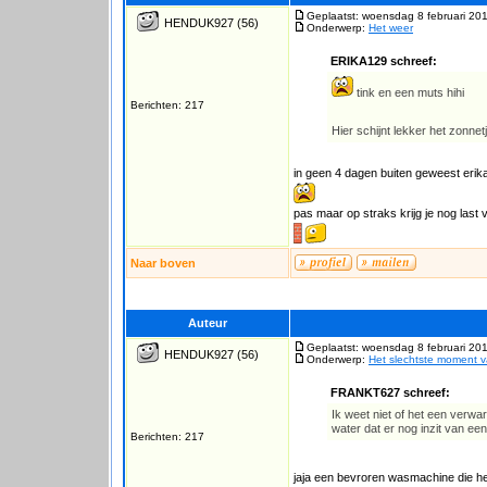
Geplaatst: woensdag 8 februari 20
HENDUK927
(56)
Onderwerp:
Het weer
ERIKA129 schreef:
tink en een muts hihi
Berichten: 217
Hier schijnt lekker het zonnet
in geen 4 dagen buiten geweest erik
pas maar op straks krijg je nog last 
Naar boven
Auteur
Geplaatst: woensdag 8 februari 20
HENDUK927
(56)
Onderwerp:
Het slechtste moment 
FRANKT627 schreef:
Ik weet niet of het een verw
water dat er nog inzit van ee
Berichten: 217
jaja een bevroren wasmachine die h