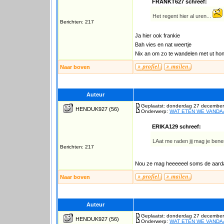
FRANKT627 schreef:
Het regent hier al uren...
Berichten: 217
Ja hier ook frankie
Bah vies en nat weertje
Nix an om zo te wandelen met ut ho
Naar boven
Auteur
Geplaatst: donderdag 27 december
HENDUK927
(56)
Onderwerp:
WAT ETEN WE VAND
ERIKA129 schreef:
LAat me raden jij mag je bene
Berichten: 217
Nou ze mag heeeeeel soms de aarda
Naar boven
Auteur
Geplaatst: donderdag 27 december
HENDUK927
(56)
Onderwerp:
WAT ETEN WE VAND