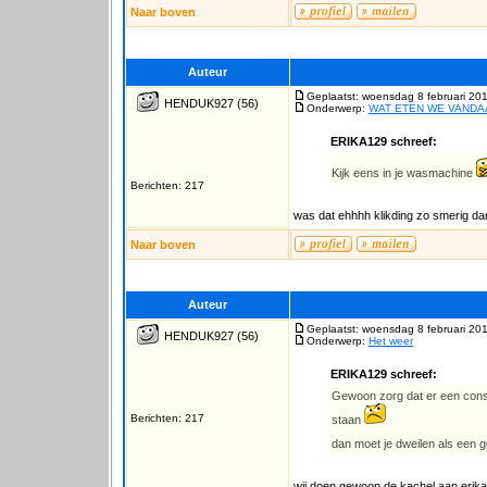
Naar boven
Auteur
Geplaatst: woensdag 8 februari 20
HENDUK927
(56)
Onderwerp:
WAT ETEN WE VAND
ERIKA129 schreef:
Kijk eens in je wasmachine
Berichten: 217
was dat ehhhh klikding zo smerig d
Naar boven
Auteur
Geplaatst: woensdag 8 februari 20
HENDUK927
(56)
Onderwerp:
Het weer
ERIKA129 schreef:
Gewoon zorg dat er een constru
Berichten: 217
staan
dan moet je dweilen als een g
wij doen gewoon de kachel aan erika