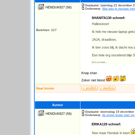
Geplaatst: zaterdag 22 december 2
HENDUK927
(56)
Onderwerp:
Wat was je mooiste m
SHANITA130 schreef:
Halloooooo!
Berichten: 217
Ik heb me nieuwe laptop geko
JAJA, draadloos.
Ik ben zooo blij, ik dacht nou j
Een hele erg onzettend blije S
hij is zo mooi...
Knap shan
Zeker niet blond
Naar boven
Auteur
Geplaatst: woensdag 19 december 
HENDUK927
(56)
Onderwerp:
de enige leuke man o
ERIKA129 schreef:
Nee maar Henduk in town