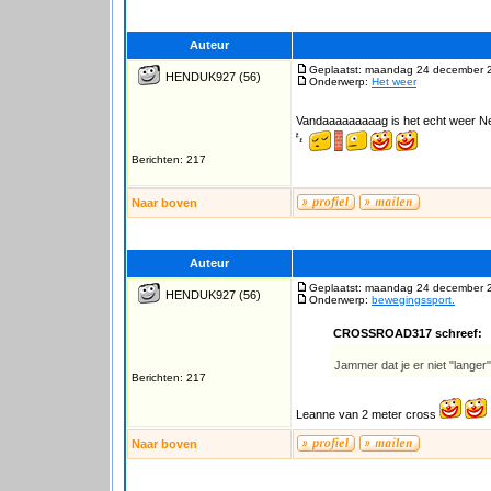
Auteur
Geplaatst: maandag 24 december 
HENDUK927
(56)
Onderwerp:
Het weer
Vandaaaaaaaaag is het echt weer 
Berichten: 217
Naar boven
Auteur
Geplaatst: maandag 24 december 
HENDUK927
(56)
Onderwerp:
bewegingssport.
CROSSROAD317 schreef:
Jammer dat je er niet "langer
Berichten: 217
Leanne van 2 meter cross
Naar boven