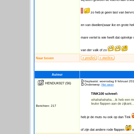
zo heb je geen last van bervr
en van dweilen(waar ike en grote h
mare vertel is wie heeft dat optrekj
van der valk of zo
Naar boven
Auteur
Geplaatst: woensdag 8 februari 20
HENDUK927
(56)
Onderwerp:
Het weer
TINK100 schreef:
whahahahaha....ik heb een mo
leuke flappen aan de zijkant...
Berichten: 217
heb je de muts nu ook op dan Tink
of zijn dat andere rode flappen
o