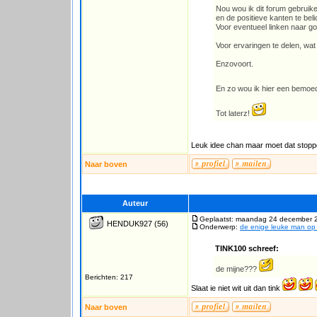
Nou wou ik dit forum gebruike
en de positieve kanten te bel
Voor eventueel linken naar go
Voor ervaringen te delen, wat 
Enzovoort.
En zo wou ik hier een bemoed
Tot laterz!
Leuk idee chan maar moet dat stop
Naar boven
Auteur
Geplaatst: maandag 24 december 
HENDUK927
(56)
Onderwerp:
de enige leuke man o
TINK100 schreef:
de mijne???
Berichten: 217
Slaat ie niet wit uit dan tink
Naar boven