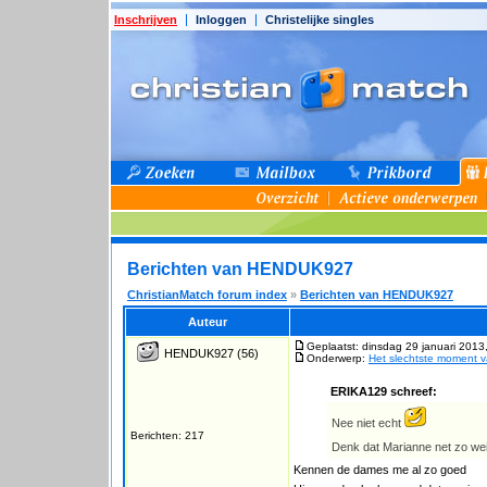
Inschrijven
Inloggen
Christelijke singles
Berichten van HENDUK927
ChristianMatch forum index
»
Berichten van HENDUK927
Auteur
Geplaatst: dinsdag 29 januari 2013
HENDUK927
(56)
Onderwerp:
Het slechtste moment 
ERIKA129 schreef:
Nee niet echt
Berichten: 217
Denk dat Marianne net zo we
Kennen de dames me al zo goed