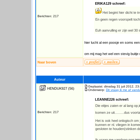
ERIKA129 schreef:
Het begint hier dicht te t
Berichten: 217
En geen regen voorspelt toc
Euh aanvulling er zijn wel 30
hier lucht al een poosje en soms een
om mij mag het wel een stevig buitje 
Naar boven
Auteur
Geplaatst: dinsdag 31 juli 2012, 23
HENDUK927
(56)
Onderwerp:
Dit vraag ik me af vand
LEANNE226 schreef:
Die eitjes zaten er al lang o
Berichten: 217
komen ze uit..........dus voo
Het is ook heel onlogisch om 
kunnen er nl. vliegen in komen
gesloten te houden(stinken do
Ik vraag me vandaag nog iets