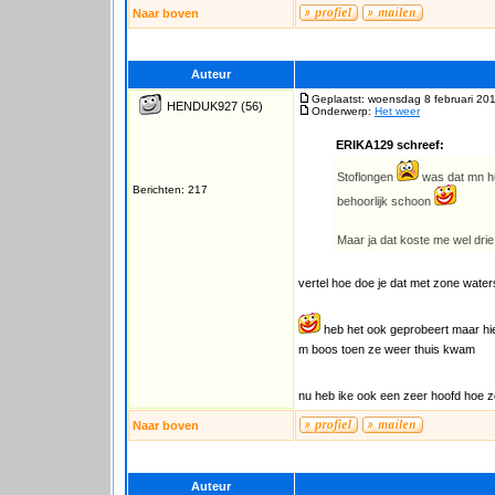
Naar boven
Auteur
Geplaatst: woensdag 8 februari 20
HENDUK927
(56)
Onderwerp:
Het weer
ERIKA129 schreef:
Stoflongen
was dat mn h
Berichten: 217
behoorlijk schoon
Maar ja dat koste me wel dri
vertel hoe doe je dat met zone wat
heb het ook geprobeert maar hie
m boos toen ze weer thuis kwam
nu heb ike ook een zeer hoofd hoe 
Naar boven
Auteur