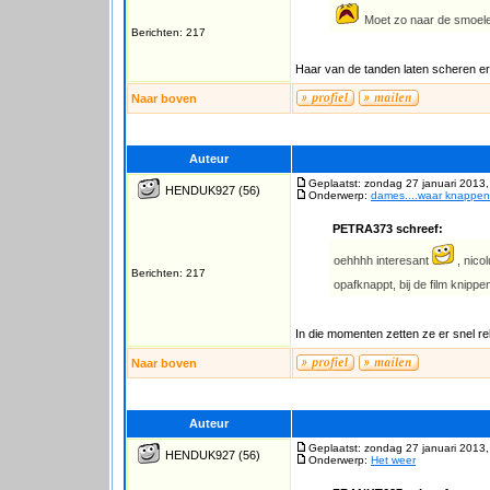
Moet zo naar de smoel
Berichten: 217
Haar van de tanden laten scheren e
Naar boven
Auteur
Geplaatst: zondag 27 januari 2013,
HENDUK927
(56)
Onderwerp:
dames....waar knappen j
PETRA373 schreef:
oehhhh interesant
, nico
Berichten: 217
opafknappt, bij de film knipp
In die momenten zetten ze er snel rek
Naar boven
Auteur
Geplaatst: zondag 27 januari 2013,
HENDUK927
(56)
Onderwerp:
Het weer