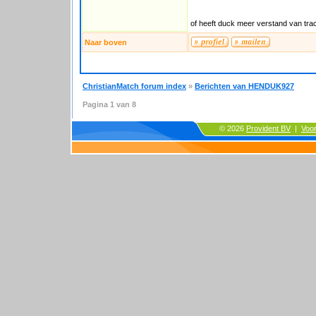
of heeft duck meer verstand van trac
Naar boven
ChristianMatch forum index
»
Berichten van HENDUK927
Pagina
1
van
8
© 2026
Provident BV
|
Voo