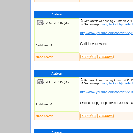
Auteur
Geplaatst: woensdag 23 maart 201
ROOSIE315
(36)
Onderwerp:
mooi, leuk of bijzonder 
http://www.youtube.com/watch?v=yiS
Go light your world
Berichten: 9
Naar boven
Auteur
Geplaatst: woensdag 23 maart 201
ROOSIE315
(36)
Onderwerp:
mooi, leuk of bijzonder 
http://www.youtube.com/watch?v=9
Oh the deep, deep, love of Jesus - 
Berichten: 9
Naar boven
Auteur