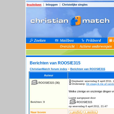
Inschrijven
Inloggen
Christelijke singles
Berichten van ROOSIE315
ChristianMatch forum index
»
Berichten van ROOSIE315
Auteur
Geplaatst: woensdag 6 april 2011, 
ROOSIE315
(36)
Onderwerp:
Dit vraag ik me af vand
Welke zinnige en onzinnige dingen vraa
Laatst aangepast door
Berichten: 9
ROOSIE315
op woensdag 6 april 2011, 21:47
Naar boven