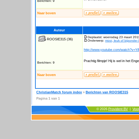
Berichten: 9
Naar boven
Auteur
Geplaatst: woensdag 23 maart 201
ROOSIE315
(36)
Onderwerp:
mooi, leuk of bijzonder 
http://www.youtube.com/watch?v=
Prachtig filmpje! Hij is wel in het Enge
Berichten: 9
Naar boven
ChristianMatch forum index
»
Berichten van ROOSIE315
Pagina
1
van
1
© 2026
Provident BV
|
Voo