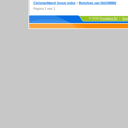
ChristianMatch forum index
»
Berichten van NAOMI882
Pagina
1
van
1
© 2026
Provident BV
|
Voo