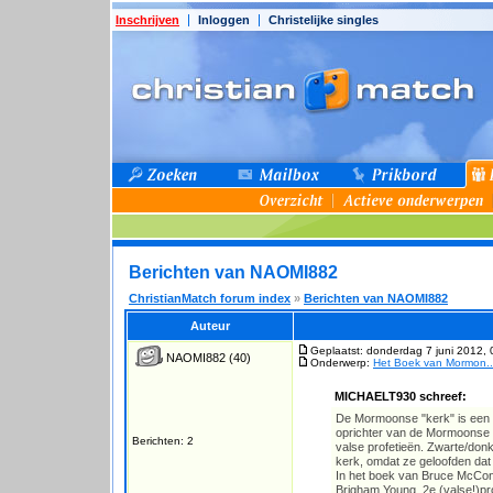
Inschrijven
Inloggen
Christelijke singles
Berichten van NAOMI882
ChristianMatch forum index
»
Berichten van NAOMI882
Auteur
Geplaatst: donderdag 7 juni 2012, 
NAOMI882
(40)
Onderwerp:
Het Boek van Mormon...
MICHAELT930 schreef:
De Mormoonse "kerk" is een 
oprichter van de Mormoonse 
Berichten: 2
valse profetieën. Zwarte/do
kerk, omdat ze geloofden dat
In het boek van Bruce McConk
Brigham Young, 2e (valse!)p