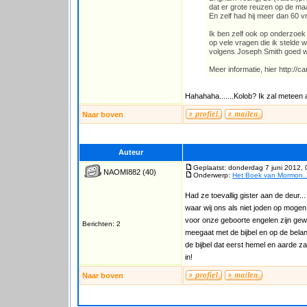
dat er grote reuzen op de m
En zelf had hij meer dan 60 v
Ik ben zelf ook op onderzoek
op vele vragen die ik stelde 
volgens Joseph Smith goed w
Meer informatie, hier http://
Hahahaha.......Kolob? Ik zal meteen
Naar boven
Auteur
Geplaatst: donderdag 7 juni 2012, 
NAOMI882
(40)
Onderwerp:
Het Boek van Mormon...
Had ze toevallig gister aan de deur..
waar wij ons als niet joden op mogen
voor onze geboorte engelen zijn gewe
Berichten: 2
meegaat met de bijbel en op de belang
de bijbel dat eerst hemel en aarde za
in!
Naar boven