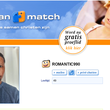
ROMANTIC990
Leeftijd:
49