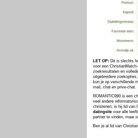
Postuur:
Kapsel:
Opleidingsniveau:
Favoriete eten:
Woonwens:
Avondje uit:
LET OP:
Dit is slechts 
voor een ChristianMatch-p
zoekresultaten en volledi
uitgebreidere zoekopties
kun je op verschillende
mail, chat en prive-chat.
ROMANTIC990 is een chri
veel andere reformatoris
christenen, is hij lid va
datingsite
voor alle leeft
partner te vinden, maar 
Ben je al lid van Christ