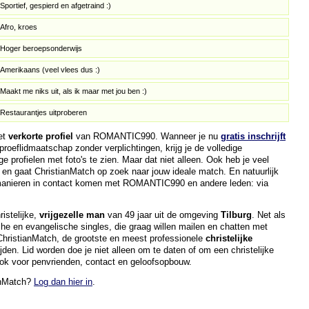
Sportief, gespierd en afgetraind :)
Afro, kroes
Hoger beroepsonderwijs
Amerikaans (veel vlees dus :)
Maakt me niks uit, als ik maar met jou ben :)
Restaurantjes uitproberen
het
verkorte profiel
van ROMANTIC990. Wanneer je nu
gratis inschrijft
roeflidmaatschap zonder verplichtingen, krijg je de volledige
ge profielen met foto's te zien. Maar dat niet alleen. Ook heb je veel
, en gaat ChristianMatch op zoek naar jouw ideale match. En natuurlijk
 manieren in contact komen met ROMANTIC990 en andere leden: via
stelijke,
vrijgezelle man
van 49 jaar uit de omgeving
Tilburg
. Net als
che en evangelische singles, die graag willen mailen en chatten met
n ChristianMatch, de grootste en meest professionele
christelijke
ijden. Lid worden doe je niet alleen om te daten of om een christelijke
ook voor penvrienden, contact en geloofsopbouw.
ianMatch?
Log dan hier in
.