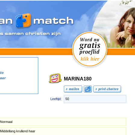
MARINA180
Leeftijd:
50
Normaal
Middellang krullend haar