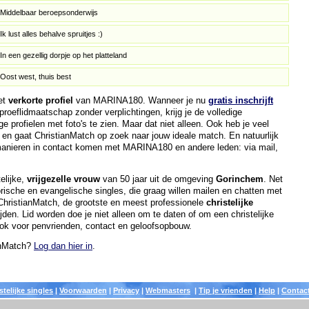
Middelbaar beroepsonderwijs
Ik lust alles behalve spruitjes :)
In een gezellig dorpje op het platteland
Oost west, thuis best
het
verkorte profiel
van MARINA180. Wanneer je nu
gratis inschrijft
roeflidmaatschap zonder verplichtingen, krijg je de volledige
ge profielen met foto's te zien. Maar dat niet alleen. Ook heb je veel
, en gaat ChristianMatch op zoek naar jouw ideale match. En natuurlijk
 manieren in contact komen met MARINA180 en andere leden: via mail,
elijke,
vrijgezelle vrouw
van 50 jaar uit de omgeving
Gorinchem
. Net
orische en evangelische singles, die graag willen mailen en chatten met
n ChristianMatch, de grootste en meest professionele
christelijke
ijden. Lid worden doe je niet alleen om te daten of om een christelijke
ook voor penvrienden, contact en geloofsopbouw.
ianMatch?
Log dan hier in
.
stelijke singles
|
Voorwaarden
|
Privacy
|
Webmasters
|
Tip je vrienden
|
Help
|
Contac