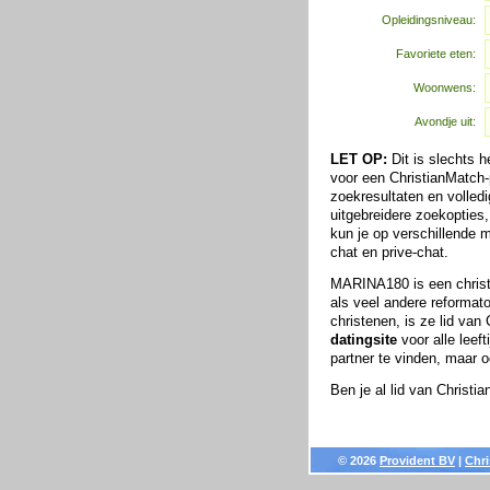
Opleidingsniveau:
Favoriete eten:
Woonwens:
Avondje uit:
LET OP:
Dit is slechts 
voor een ChristianMatch-p
zoekresultaten en volledi
uitgebreidere zoekopties
kun je op verschillende
chat en prive-chat.
MARINA180 is een christ
als veel andere reformat
christenen, is ze lid va
datingsite
voor alle leeft
partner te vinden, maar 
Ben je al lid van Christ
© 2026
Provident BV
|
Chri