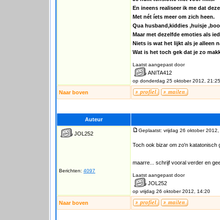
En ineens realiseer ik me dat dez
Met nét íets meer om zich heen.
Qua husband,kiddies ,huisje ,boo
Maar met dezelfde emoties als ied
Niets is wat het lijkt als je alleen
Wat is het toch gek dat je zo makk
Laatst aangepast door
ANITA412
op donderdag 25 oktober 2012, 21:2
Naar boven
Auteur
Geplaatst: vrijdag 26 oktober 2012,
JOL252
Toch ook bizar om zo'n katatonisch 
maarre... schrijf vooral verder en geef
Berichten:
4097
Laatst aangepast door
JOL252
op vrijdag 26 oktober 2012, 14:20
Naar boven