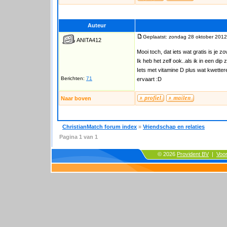
Auteur
Geplaatst: zondag 28 oktober 2012
ANITA412
Mooi toch, dat iets wat gratis is je 
Ik heb het zelf ook..als ik in een dip 
Iets met vitamine D plus wat kwette
Berichten:
71
ervaart :D
Naar boven
ChristianMatch forum index
»
Vriendschap en relaties
Pagina
1
van
1
© 2026
Provident BV
|
Voo