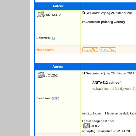
Auteur
Geplaatst: vrijdag 26 oktober 2012,
ANITA412
kakatonisch-práchtig woord;)
Berichten:
71
Naar boven
Auteur
Geplaatst: vrijdag 26 oktober 2012,
JOL252
ANITA412 schreef:
kakatonisch-práchtig woord;)
Berichten:
4097
oeps... foutje... 1 lettertje geslipt: ka
Laatst aangepast door
JOL252
op vrijdag 26 oktober 2012, 14:20