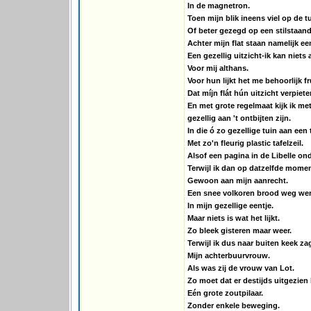
In de magnetron.
Toen mijn blik ineens viel op de tu
Of beter gezegd op een stilstaand 
Achter mijn flat staan namelijk ee
Een gezellig uitzicht-ik kan niets
Voor mij althans.
Voor hun lijkt het me behoorlijk f
Dat míjn flát hún uitzicht verpiet
En met grote regelmaat kijk ik me
gezellig aan 't ontbijten zijn.
In die ó zo gezellige tuin aan een 
Met zo'n fleurig plastic tafelzeil.
Alsof een pagina in de Libelle on
Terwijl ik dan op datzelfde momen
Gewoon aan mijn aanrecht.
Een snee volkoren brood weg wer
In mijn gezellige eentje.
Maar niets is wat het lijkt.
Zo bleek gisteren maar weer.
Terwijl ik dus naar buiten keek zag
Mijn achterbuurvrouw.
Als was zij de vrouw van Lot.
Zo moet dat er destijds uitgezien
Eén grote zoutpilaar.
Zonder enkele beweging.