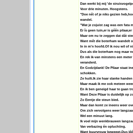
Dan werkt bij mij 'de struisvogelpo
Voor drie minuten. Hoogstens.
"Doe nét of je niks gezien heb,h
wandel.
"Wat je zojuist zag was een fata
Er ís geen tuin,er is géén pilaar,er í
Maar om nu te zeggen dat dát st
Want mét die boterham wandelt 
In in m'n hoofd.Of ik nou wil of ni
Dus als die boterham nog maar net
En rek ik-van minstens een meter a
veranderd.
En Godzijdank! De Pilaar staat i
schokken.
Ze huilt.Ik zie haar slanke hande
Maar maak ik me ook meteen weer 
En ik ben geneigd haar te gaan tr
Want Deze Pilaar is duidelijk op z
Zo Eentje die steun bied.
Maar dan komt ze ineens weer ove
Om zich vervolgens weer langzaam
Wel een minuut lang.
Ik voel mijn wenkbrauwen lang
Van verbazing én opluchting.
Want buurvrouw beweegt.Dus lééf