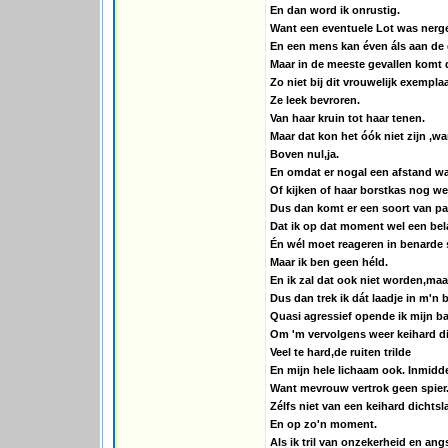
En dan word ik onrustig.
Want een eventuele Lot was nerg
En een mens kan éven áls aan de
Maar in de meeste gevallen komt d
Zo niet bij dit vrouwelijk exemplaa
Ze leek bevroren.
Van haar kruin tot haar tenen.
Maar dat kon het óók niet zijn ,w
Boven nul,ja.
En omdat er nogal een afstand was
Of kijken of haar borstkas nog w
Dus dan komt er een soort van pa
Dat ik op dat moment wel een bel
Én wél moet reageren in benarde s
Maar ik ben geen héld.
En ik zal dat ook niet worden,maar
Dus dan trek ik dát laadje in m'n 
Quasi agressief opende ik mijn ba
Om 'm vervolgens weer keihard di
Veel te hard,de ruiten trilde
En mijn hele lichaam ook. Inmidde
Want mevrouw vertrok geen spier
Zélfs niet van een keihard dichts
En op zo'n moment.
Als ik tril van onzekerheid en angs