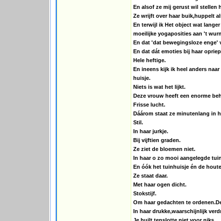
En alsof ze mij gerust wil stellen h
Ze wrijft over haar buik,huppelt a
En terwijl ik Het object wat lange
moeilijke yogaposities aan 't wur
En dat 'dat bewegingsloze enge' 
En dat dát emoties bij haar opriep
Hele heftige.
En ineens kijk ik heel anders naar
huisje.
Niets is wat het lijkt.
Deze vrouw heeft een enorme beh
Frisse lucht.
Dáárom staat ze minutenlang in ha
Stil.
In haar jurkje.
Bij vijftien graden.
Ze ziet de bloemen niet.
In haar o zo mooi aangelegde tuin
En óók het tuinhuisje én de hout
Ze staat daar.
Met haar ogen dicht.
Stokstijf.
Om haar gedachten te ordenen.De 
In haar drukke,waarschijnlijk verd
Je huilt tenslotte niet voor niks.