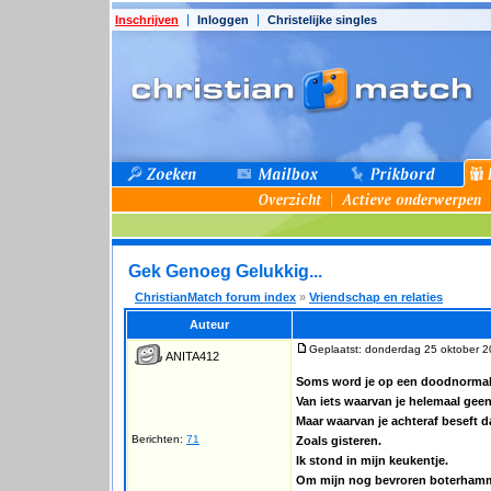
Inschrijven
Inloggen
Christelijke singles
Gek Genoeg Gelukkig...
ChristianMatch forum index
»
Vriendschap en relaties
Auteur
Geplaatst: donderdag 25 oktober 2
ANITA412
Soms word je op een doodnormal
Van iets waarvan je helemaal geen
Maar waarvan je achteraf beseft da
Berichten:
71
Zoals gisteren.
Ik stond in mijn keukentje.
Om mijn nog bevroren boterhamme