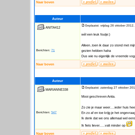
Naar boven
Auteur
Geplaatst: vrijdag 26 oktober 2012,
ANITA412
wél een leuk foutje:)
Alleen..toen ik daar zo stond met mij
Berichten:
71
gezien hebben haha
Dus wie nu eigenlijk de vreemde vog
Naar boven
Auteur
Geplaatst: zaterdag 27 oktober 201
MARIANNE338
Mooi geschreven Anita.
Zo zie je maar weer.....ieder huis heef
Berichten:
547
En zo af en toe krijg je het ongevraagt
Ik denk dat we ons allemaal wel een
Ik fiets liever......valt minder op
Naar boven