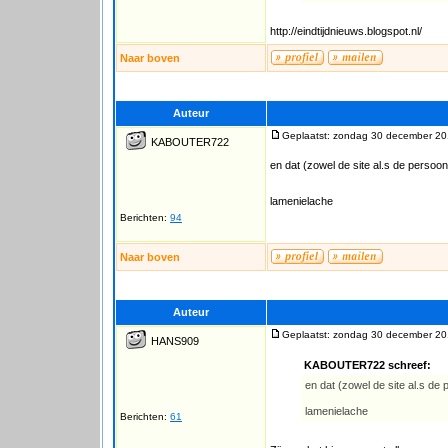
http://eindtijdnieuws.blogspot.nl/
Naar boven
Auteur
Geplaatst: zondag 30 december 20
KABOUTER722
en dat (zowel de site al.s de persoo
lamenielache
Berichten:
94
Naar boven
Auteur
Geplaatst: zondag 30 december 20
HANS909
KABOUTER722 schreef:
en dat (zowel de site al.s de
lamenielache
Berichten:
61