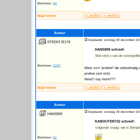
Berichten:
94
Naar boven
Auteur
Geplaatst: zondag 30 december 20
STEENTJE178
HANS909 schreef:
Wat vind u van de voorspelli
Berichten:
2167
Weer zo'n "profeet" die stelselmatig 
profeet zich richt.
Need I say more???
Naar boven
Auteur
Geplaatst: zondag 30 december 20
HANS909
KABOUTER722 schreef:
volgende vraag: wie is Benja
Berichten:
61