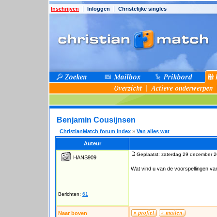
Inschrijven
Inloggen
Christelijke singles
Benjamin Cousijnsen
ChristianMatch forum index
»
Van alles wat
Auteur
Geplaatst: zaterdag 29 december 2
HANS909
Wat vind u van de voorspellingen v
Berichten:
61
Naar boven