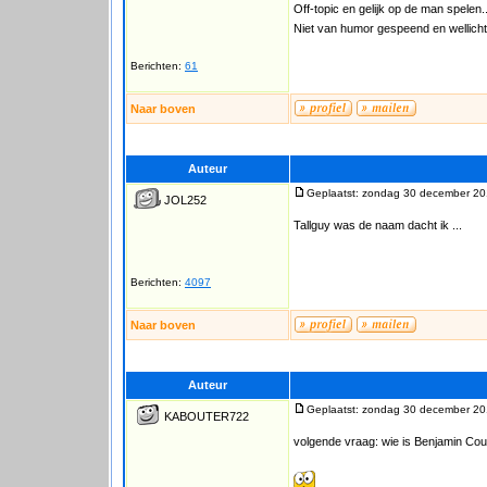
Off-topic en gelijk op de man spelen.
Niet van humor gespeend en wellicht
Berichten:
61
Naar boven
Auteur
Geplaatst: zondag 30 december 20
JOL252
Tallguy was de naam dacht ik ...
Berichten:
4097
Naar boven
Auteur
Geplaatst: zondag 30 december 20
KABOUTER722
volgende vraag: wie is Benjamin Cou