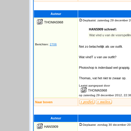
Auteur
Geplaatst: zaterdag 29 december 2
THOMAS968
HANS909 schreef:
Wat vind u van de voorspelli
Berichten:
2706
Net zo belacheliijk als uw outfit.
Wat vindT u van uw outfit?
Photoshop is inderdaad wel grappig.
Thomas, vat het niet te zwaar op.
Laatst aangepast door
THOMAS968
op zaterdag 29 december 2012, 22:3
Naar boven
Auteur
Geplaatst: zondag 30 december 20
HANS909