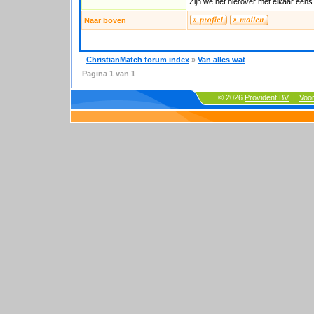
Zijn we het hierover met elkaar eens
Naar boven
ChristianMatch forum index
»
Van alles wat
Pagina
1
van
1
© 2026
Provident BV
|
Voo