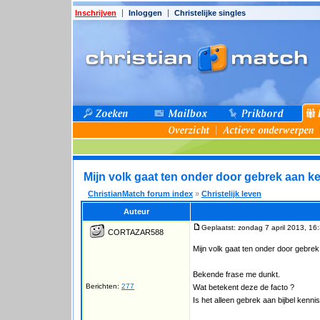
Inschrijven
Inloggen
Christelijke singles
Mijn volk gaat ten onder door gebrek aan kenn
ChristianMatch forum index
»
Christelijk leven
Auteur
Geplaatst: zondag 7 april 2013, 16
CORTAZAR588
Mijn volk gaat ten onder door gebrek
Bekende frase me dunkt.
Berichten:
277
Wat betekent deze de facto ?
Is het alleen gebrek aan bijbel kennis