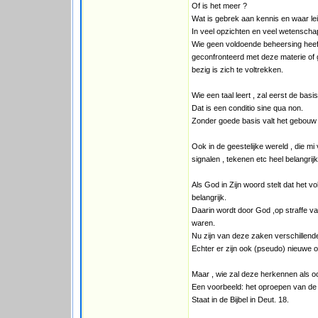
Of is het meer ?
Wat is gebrek aan kennis en waar lei
In veel opzichten en veel wetenscha
Wie geen voldoende beheersing heeft 
geconfronteerd met deze materie of 
bezig is zich te voltrekken.
Wie een taal leert , zal eerst de b
Dat is een conditio sine qua non.
Zonder goede basis valt het gebouw
Ook in de geestelijke wereld , die m
signalen , tekenen etc heel belangrijk
Als God in Zijn woord stelt dat het vo
belangrijk.
Daarin wordt door God ,op straffe van
waren.
Nu zijn van deze zaken verschillend
Echter er zijn ook (pseudo) nieuwe o
Maar , wie zal deze herkennen als oc
Een voorbeeld: het oproepen van de 
Staat in de Bijbel in Deut. 18.