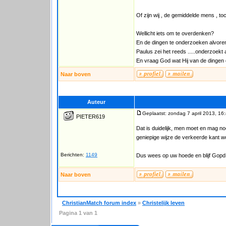
Of zijn wij , de gemiddelde mens , 
Wellicht iets om te overdenken?
En de dingen te onderzoeken alvoren
Paulus zei het reeds .....onderzoekt 
En vraag God wat Hij van de dingen 
Naar boven
Auteur
Geplaatst: zondag 7 april 2013, 16
PIETER619
Dat is duidelijk, men moet en mag no
geniepige wijze de verkeerde kant 
Berichten:
1149
Dus wees op uw hoede en blijf Gopd te
Naar boven
ChristianMatch forum index
»
Christelijk leven
Pagina
1
van
1