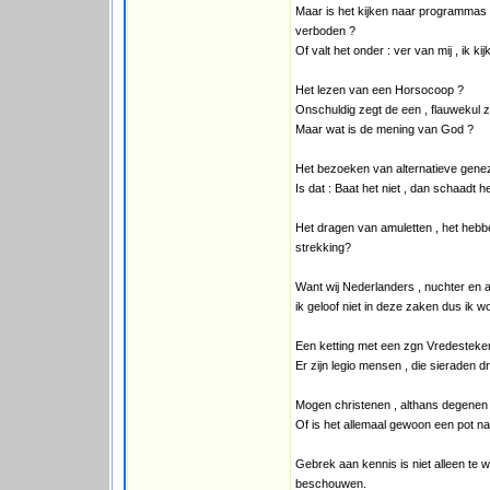
Maar is het kijken naar programmas 
verboden ?
Of valt het onder : ver van mij , ik ki
Het lezen van een Horsocoop ?
Onschuldig zegt de een , flauwekul ze
Maar wat is de mening van God ?
Het bezoeken van alternatieve gene
Is dat : Baat het niet , dan schaadt h
Het dragen van amuletten , het hebb
strekking?
Want wij Nederlanders , nuchter en ar
ik geloof niet in deze zaken dus ik 
Een ketting met een zgn Vredesteken
Er zijn legio mensen , die sieraden dr
Mogen christenen , althans degenen ,
Of is het allemaal gewoon een pot na
Gebrek aan kennis is niet alleen te 
beschouwen.