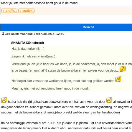
Maar ja, iets met ochtendstond heeft goud in de mond...
Bericht
Geplaatst: maandag 3 februari 2014, 12:49
SHANITA130 schreef:
Hai, ja dat herken ik...;)
Zegen; ik heb een vriend(man).
Vervelend: ja, als je je haar es wilt doen, ja, in de badkamer, ja, dan moet je er dus v
is tie bezet. (en om half 8 staan de bouwvakkers hier alweer voor de deur...
Het begint hier zowaar op werken te lijken, moet niet nog gekker worden
Maar ja, iets met ochtendstond heeft goud in de mond...
ha ha heb die tijd gehad van bouwvakkers om half acht voor de deur
alhoewel, er 
dakgoot hebben ze scheef gemaakt, moet over nieuwt van de woningstichting..en nog wat o
succes met de bouwvakkers Shanita,(doorbreekt wel de sleur van het huishouden)
ha ha sommigge kwamen al om 7 uur...sta je daar in je piama... of zo,n onverstaanbare ven
vraag waar die lading moet? Dat ik dacht ohh.. aannemer natuurlijk niet bereikbaar en dat i