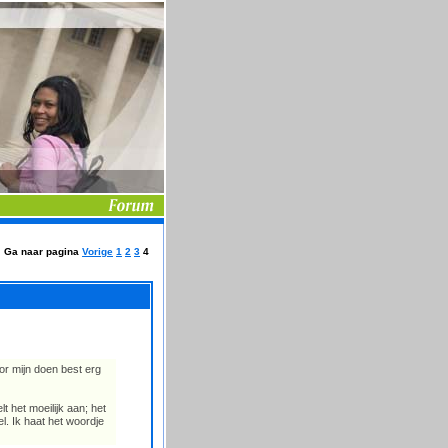
Ga naar pagina
Vorige
1
2
3
4
or mijn doen best erg
lt het moeilijk aan; het
. Ik haat het woordje