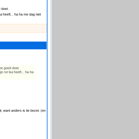
 doet.
i heeft... ha ha me dag niet
 me goed doet.
 rot bui heeft... ha ha
it, want anders is tie bezet. (en