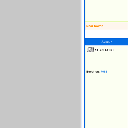
Naar boven
Auteur
SHANITA130
Berichten:
7083