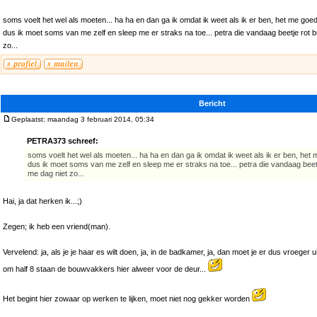
soms voelt het wel als moeten... ha ha en dan ga ik omdat ik weet als ik er ben, het me goed
dus ik moet soms van me zelf en sleep me er straks na toe... petra die vandaag beetje rot bu
zo...
Bericht
Geplaatst: maandag 3 februari 2014, 05:34
PETRA373 schreef:
soms voelt het wel als moeten... ha ha en dan ga ik omdat ik weet als ik er ben, het
dus ik moet soms van me zelf en sleep me er straks na toe... petra die vandaag beetje
me dag niet zo...
Hai, ja dat herken ik...;)
Zegen; ik heb een vriend(man).
Vervelend: ja, als je je haar es wilt doen, ja, in de badkamer, ja, dan moet je er dus vroeger u
om half 8 staan de bouwvakkers hier alweer voor de deur...
Het begint hier zowaar op werken te lijken, moet niet nog gekker worden