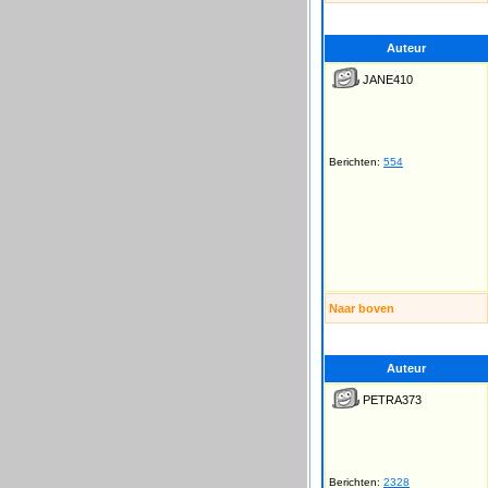
Auteur
JANE410
Berichten:
554
Naar boven
Auteur
PETRA373
Berichten:
2328