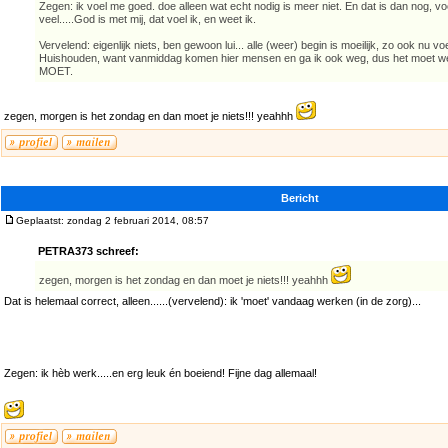
Zegen: ik voel me goed. doe alleen wat echt nodig is meer niet. En dat is dan nog, vo
veel.....God is met mij, dat voel ik, en weet ik.
Vervelend: eigenlijk niets, ben gewoon lui... alle (weer) begin is moeilijk, zo ook nu voe
Huishouden, want vanmiddag komen hier mensen en ga ik ook weg, dus het moet wel
MOET.
zegen, morgen is het zondag en dan moet je niets!!! yeahhh
Bericht
Geplaatst: zondag 2 februari 2014, 08:57
PETRA373 schreef:
zegen, morgen is het zondag en dan moet je niets!!! yeahhh
Dat is helemaal correct, alleen......(vervelend): ik 'moet' vandaag werken (in de zorg)...
Zegen: ik hèb werk.....en erg leuk én boeiend! Fijne dag allemaal!