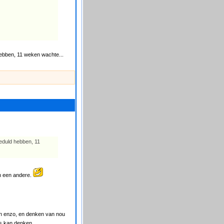
 hebben, 11 weken wachte...
geduld hebben, 11
an een andere.
maken enzo, en denken van nou
ns kan denken....