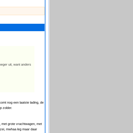
roeger uit, want anders
komt nog een laatste lading, de
p zolder.
t, met grote vrachtwagen, met
k zei, mwhaa leg maar daar