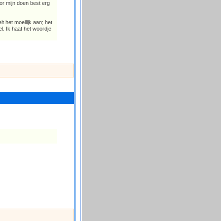
or mijn doen best erg
lt het moeilijk aan; het
. Ik haat het woordje