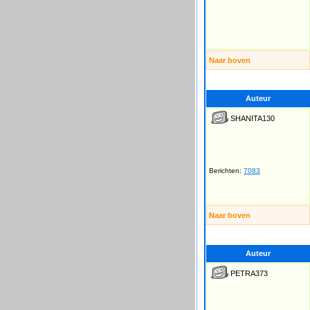
Naar boven
Auteur
SHANITA130
Berichten:
7083
Naar boven
Auteur
PETRA373