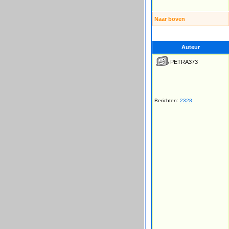
Naar boven
Auteur
PETRA373
Berichten:
2328