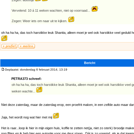
Zegen: autootje
Vervelend: 10 á 11 weken wachten, niet op voorraad...
Zegen: Weer iets om naar uit te kijken.
oh ha ha ha, das toch harstikke leuk Shanita, alleen moet je wel ook harstikke veel geduld
Bericht
Geplaatst: donderdag 6 februari 2014, 13:19
PETRA373 schreef:
oh ha ha ha, das toch harstikke leuk Shanita, alleen moet je wel ook harstikke veel 
weken wachte...
Niet deze zaterdag, maar de zaterdag erop, een proefrit maken, in een zelfde auto maar d
Jaja, het wordt nog wat hier met mij
Het is raar...loop ik hier in mijn eigen huis, koffie te zetten net(ja, niet zo sterk) broodje 
nog fftjes en ik heb hier een autootje voor me deur staan...Dát is zo vreemd, als je dat inee