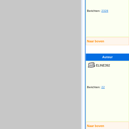
Berichten:
2328
Naar boven
Auteur
ELINE392
Berichten:
22
Naar boven