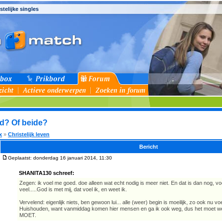
stelijke singles
d? Of beide?
x
»
Christelijk leven
Bericht
Geplaatst: donderdag 16 januari 2014, 11:30
SHANITA130 schreef:
Zegen: ik voel me goed. doe alleen wat echt nodig is meer niet. En dat is dan nog, vo
veel.....God is met mij, dat voel ik, en weet ik.
Vervelend: eigenlijk niets, ben gewoon lui... alle (weer) begin is moeilijk, zo ook nu voe
Huishouden, want vanmiddag komen hier mensen en ga ik ook weg, dus het moet wel
MOET.