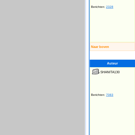
Berichten:
2328
Naar boven
Auteur
SHANITA130
Berichten:
7083