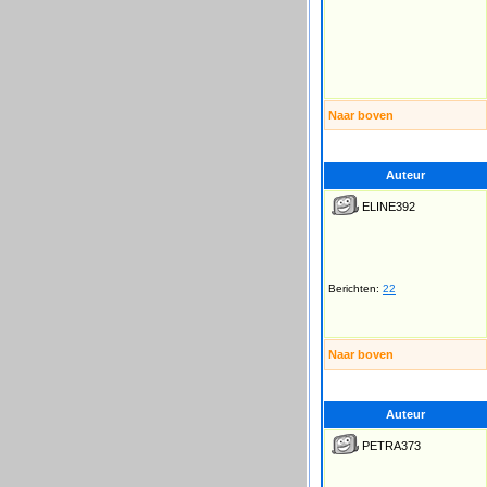
Naar boven
Auteur
ELINE392
Berichten:
22
Naar boven
Auteur
PETRA373