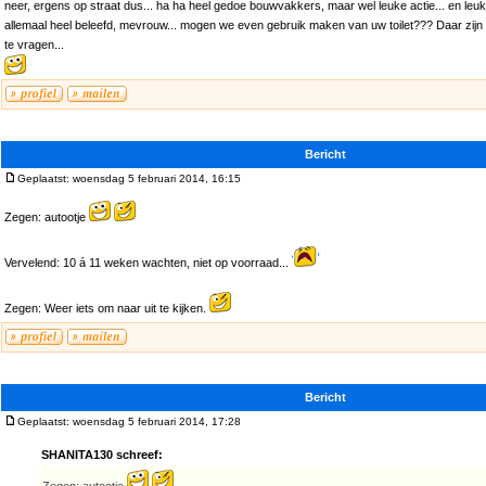
neer, ergens op straat dus... ha ha heel gedoe bouwvakkers, maar wel leuke actie... en leuk 
allemaal heel beleefd, mevrouw... mogen we even gebruik maken van uw toilet??? Daar zijn z
te vragen...
Bericht
Geplaatst: woensdag 5 februari 2014, 16:15
Zegen: autootje
Vervelend: 10 á 11 weken wachten, niet op voorraad...
Zegen: Weer iets om naar uit te kijken.
Bericht
Geplaatst: woensdag 5 februari 2014, 17:28
SHANITA130 schreef: