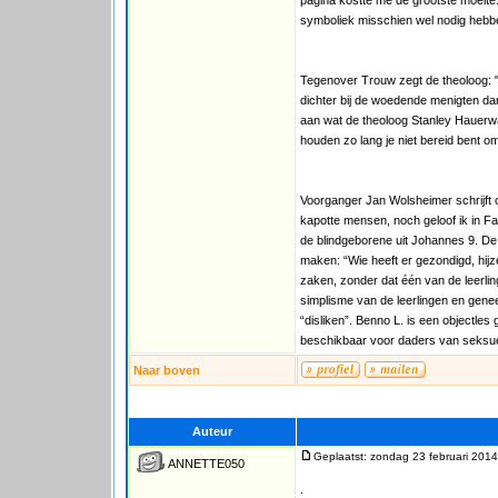
pagina kostte me de grootste moeite.
symboliek misschien wel nodig hebb
Tegenover Trouw zegt de theoloog: "'
dichter bij de woedende menigten da
aan wat de theoloog Stanley Hauerwas
houden zo lang je niet bereid bent o
Voorganger Jan Wolsheimer schrijft op
kapotte mensen, noch geloof ik in Fa
de blindgeborene uit Johannes 9. De
maken: “Wie heeft er gezondigd, hijze
zaken, zonder dat één van de leerlin
simplisme van de leerlingen en genees
“disliken”. Benno L. is een objectle
beschikbaar voor daders van seksue
Naar boven
Auteur
Geplaatst: zondag 23 februari 2014
ANNETTE050
.