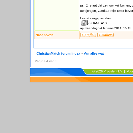
ps: Er staat dat ze nooit vrij komen,
een jongen, vandaar mijn tekst boven
Laatst aangepast door
SHANITA130
op maandag 24 februari 2014, 15:45
Naar boven
ChristianMatch forum index
»
Van alles wat
Pagina
4
van
5
© 2026
Provident BV
|
Voo