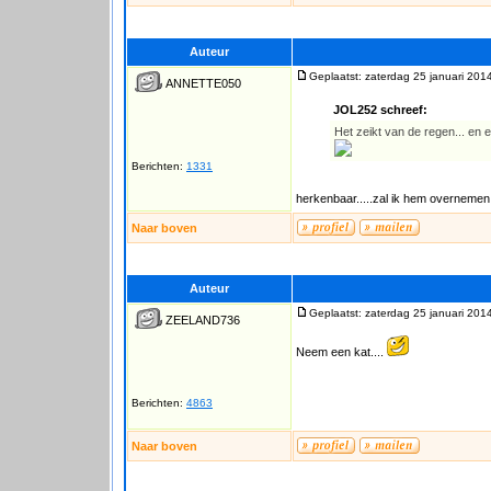
Auteur
Geplaatst: zaterdag 25 januari 201
ANNETTE050
JOL252 schreef:
Het zeikt van de regen... en e
Berichten:
1331
herkenbaar.....zal ik hem overnemen.
Naar boven
Auteur
Geplaatst: zaterdag 25 januari 201
ZEELAND736
Neem een kat....
Berichten:
4863
Naar boven