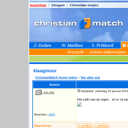
Inschrijven
Inloggen
Christelijke singles
klaagmuur
ChristianMatch forum index
»
Van alles wat
Auteur
Geplaatst: zaterdag 25 januari 201
JOL252
Het zeikt van de regen... en er zit e
Berichten:
4097
Naar boven