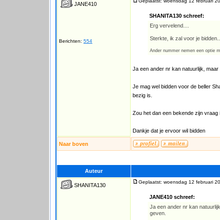
Geplaatst: woensdag 12 februari 2
JANE410
SHANITA130 schreef:
Erg vervelend....
Sterkte, ik zal voor je bidden..
Berichten:
554
Ander nummer nemen een optie m
Ja een ander nr kan natuurlijk, maar
Je mag wel bidden voor de beller Shan
bezig is.
Zou het dan een bekende zijn vraag ik 
Dankje dat je ervoor wil bidden
Naar boven
Auteur
Geplaatst: woensdag 12 februari 2
SHANITA130
JANE410 schreef:
Ja een ander nr kan natuurlij
geven.