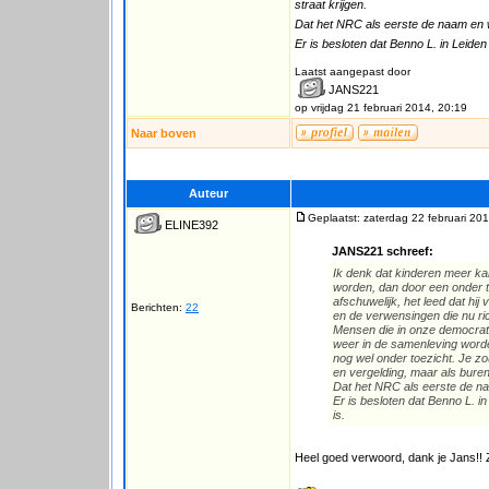
straat krijgen.
Dat het NRC als eerste de naam en w
Er is besloten dat Benno L. in Leiden
Laatst aangepast door
JANS221
op vrijdag 21 februari 2014, 20:19
Naar boven
Auteur
Geplaatst: zaterdag 22 februari 20
ELINE392
JANS221 schreef:
Ik denk dat kinderen meer ka
worden, dan door een onder t
afschuwelijk, het leed dat hi
Berichten:
22
en de verwensingen die nu rich
Mensen die in onze democrati
weer in de samenleving worden
nog wel onder toezicht. Je zo
en vergelding, maar als buren i
Dat het NRC als eerste de na
Er is besloten dat Benno L. in
is.
Heel goed verwoord, dank je Jans!! Z