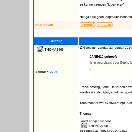
ze kunnen zeggen 'ik ben eruit'.
Het ga jullie goed, nogmaals Bedankt,
Naar boven
Auteur
Geplaatst: zondag 23 februari 2014
THOMAS968
JANE410 schreef:
Is er nog plaats voor Benno 
"
Berichten:
2706
Fraaie posting, Jane. Het is een con
kerntekst in de Bijbel, komt hier goe
Toch moet er wel evenwicht zijn. Ki
Thomas
Laatst aangepast door
THOMAS968
op zondag 23 februari 2014, 23:17