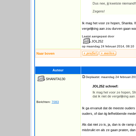
Dus nee, jij kwetste niemand!!
Zegens!
Ik mag het voor ze hopen, Shanita. Wa
vergelijking aan zou durven gaan wat
Laatst aangepast door
JOL252
op maandag 24 februari 2014, 08:10
Naar boven
Auteur
Geplaatst: maandag 24 februari 20
SHANITA130
JOL252 schreef:
Ik mag het voor ze hopen, Sha
dat ik niet de vergelijking aa
Berichten:
7083
Ik ga ervanuit dat de meeste ouders 
ouders, of dan iig liefhebbende med
Als dat niet zo is, ja, dan is de ram
misbruikt en als ze gaan praten, dan 