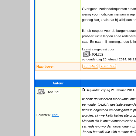
Overigens, zedendelinquenten staan 
weinig voor nodig om mensen in rep e
genoeg hier, zoals dat hij al bij een 
Ik heb respect voor de burgemeester
probeert uit te leggen en te redene
stad. En naar mijn mening... doe je
Laatst aangepast door
JOL252
op donderdag 20 februari 2014, 08:3
Naar boven
Auteur
Geplaatst: vrijdag 21 februari 2014
JANS221
Ik denk dat kinderen meer kans lope
een onder toezicht gestelde zedendeli
heeft is ongekend en nooit goed te p
Berichten:
1621
worden, zijn werkelijk buiten alle prop
Mensen die in onze democratische re
samenleving worden opgenomen. Er is 
Je zou het volk dat zich nu voor de 