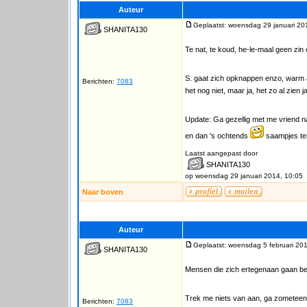
Auteur
Geplaatst: woensdag 29 januari 20
SHANITA130
Te nat, te koud, he-le-maal geen zin
S. gaat zich opknappen enzo, warm a
Berichten:
7083
het nog niet, maar ja, het zo al zien ja
Update: Ga gezellig met me vriend na
en dan 's ochtends
saampjes te
Laatst aangepast door
SHANITA130
op woensdag 29 januari 2014, 10:05
Naar boven
Auteur
Geplaatst: woensdag 5 februari 20
SHANITA130
Mensen die zich ertegenaan gaan be
Trek me niets van aan, ga zometeen i
Berichten:
7083