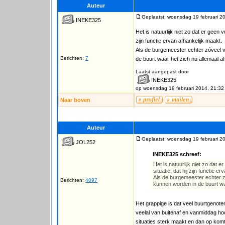
Auteur
Geplaatst: woensdag 19 februari 2
INEKE325
Het is natuurlijk niet zo dat er geen 
zijn functie ervan afhankelijk maakt.
Als de burgemeester echter zóveel v
Berichten:
7
de buurt waar het zich nu allemaal af
Laatst aangepast door
INEKE325
op woensdag 19 februari 2014, 21:32
Naar boven
Auteur
Geplaatst: woensdag 19 februari 2
JOL252
INEKE325 schreef:
Het is natuurlijk niet zo dat 
situatie, dat hij zijn functie e
Als de burgemeester echter zó
Berichten:
4097
kunnen worden in de buurt waa
Het grappige is dat veel buurtgeno
veelal van buitenaf en vanmiddag ho
situaties sterk maakt en dan op kom