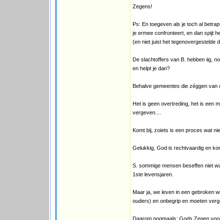
Zegens!
Ps: En toegeven als je toch al betrapt
je ermee confronteert, en dan spijt 
(en niet juist het tegenovergestelde d
De slachtoffers van B. hebben iig, n
en helpt je dan?
Behalve gemeentes die zéggen van d
Het is geen overtreding, het is een
vergeven....
Komt bij, zoiets is een proces wat ni
Gelukkig, God is rechtvaardig en kom j
S. sommige mensen beseffen niet wat
1ste levensjaren.
Maar ja, we leven in een gebroken we
ouders) en onbegrip en moeten verge
Daarom nogmaals: Gods Zegen voor a