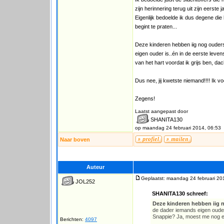
zijn herinnering terug uit zijn eerste
Eigenlijk bedoelde ik dus degene die 
begint te praten...
Deze kinderen hebben iig nog ouders
eigen ouder is..én in de eerste leve
van het hart voordat ik grijs ben, dac
Dus nee, jij kwetste niemand!!!! Ik v
Zegens!
Laatst aangepast door
SHANITA130
op maandag 24 februari 2014, 06:53
Naar boven
Auteur
Geplaatst: maandag 24 februari 20
JOL252
SHANITA130 schreef:
Deze kinderen hebben iig n
de dader iemands eigen ouder
Snappie? Ja, moest me nog eve
Berichten:
4097