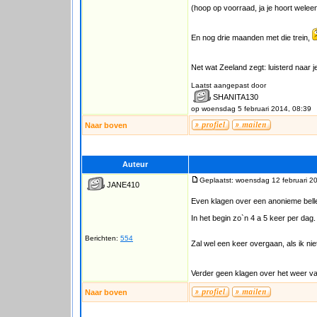
(hoop op voorraad, ja je hoort welee
En nog drie maanden met die trein,
Net wat Zeeland zegt: luisterd naar je
Laatst aangepast door
SHANITA130
op woensdag 5 februari 2014, 08:39
Naar boven
Auteur
Geplaatst: woensdag 12 februari 2
JANE410
Even klagen over een anonieme beller
In het begin zo`n 4 a 5 keer per da
Berichten:
554
Zal wel een keer overgaan, als ik nie
Verder geen klagen over het weer 
Naar boven