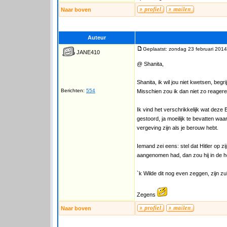
Naar boven
Auteur
Geplaatst: zondag 23 februari 2014
JANE410
@ Shanita,
Shanita, ik wil jou niet kwetsen, begr
Berichten:
554
Misschien zou ik dan niet zo reagere
Ik vind het verschrikkelijk wat deze 
gestoord, ja moeilijk te bevatten wa
vergeving zijn als je berouw hebt.
Iemand zei eens: stel dat Hitler op 
aangenomen had, dan zou hij in de
`k Wilde dit nog even zeggen, zijn zu
Zegens
Naar boven