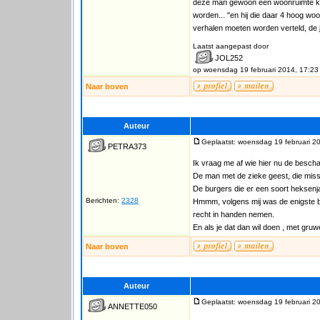
deze man gewoon een woonruimte krij
worden... "en hij die daar 4 hoog woo
verhalen moeten worden verteld, de jou
Laatst aangepast door
JOL252
op woensdag 19 februari 2014, 17:23
Naar boven
Auteur
Geplaatst: woensdag 19 februari 2
PETRA373
Ik vraag me af wie hier nu de besch
De man met de zieke geest, die missc
De burgers die er een soort heksen
Berichten:
2328
Hmmm, volgens mij was de enigste be
recht in handen nemen.
En als je dat dan wil doen , met gruwe
Naar boven
Auteur
Geplaatst: woensdag 19 februari 2
ANNETTE050