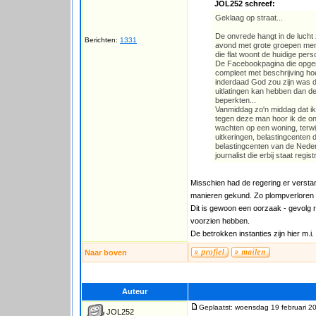
JOL252 schreef:
Geklaag op straat...
De onvrede hangt in de lucht
Berichten:
1331
avond met grote groepen mens
die flat woont de huidige pers
De Facebookpagina die opgeri
compleet met beschrijving ho
inderdaad God zou zijn was d
uitlatingen kan hebben dan d
beperkten...
Vanmiddag zo'n middag dat ik
tegen deze man hoor ik de onv
wachten op een woning, terwi
uitkeringen, belastingcenten 
belastingcenten van de Nederl
journalist die erbij staat registr
Misschien had de regering er versta
manieren gekund. Zo plompverloren h
Dit is gewoon een oorzaak - gevolg re
voorzien hebben.
De betrokken instanties zijn hier m.i.
Naar boven
Auteur
Geplaatst: woensdag 19 februari 2
JOL252