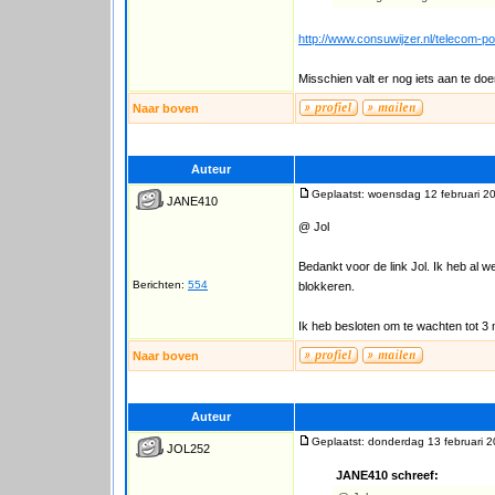
http://www.consuwijzer.nl/telecom-p
Misschien valt er nog iets aan te doen
Naar boven
Auteur
Geplaatst: woensdag 12 februari 2
JANE410
@ Jol
Bedankt voor de link Jol. Ik heb al w
Berichten:
554
blokkeren.
Ik heb besloten om te wachten tot 3
Naar boven
Auteur
Geplaatst: donderdag 13 februari 
JOL252
JANE410 schreef: