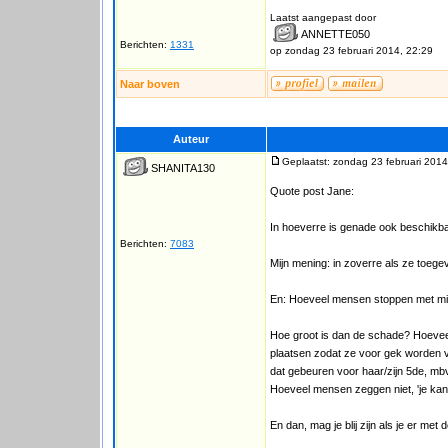
Laatst aangepast door
ANNETTE050
Berichten:
1331
op zondag 23 februari 2014, 22:29
Naar boven
Auteur
Geplaatst: zondag 23 februari 2014
SHANITA130
Quote post Jane:
In hoeverre is genade ook beschikb
Berichten:
7083
Mijn mening: in zoverre als ze toegev
En: Hoeveel mensen stoppen met misb
Hoe groot is dan de schade? Hoevee
plaatsen zodat ze voor gek worden ve
dat gebeuren voor haar/zijn 5de, mb
Hoeveel mensen zeggen niet, 'je kan a
En dan, mag je blij zijn als je er m