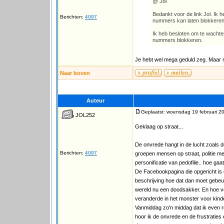
@ Jol
Bedankt voor de link Jol. Ik h
Berichten:
4097
nummers kan laten blokkeren
Ik heb besloten om te wachten
nummers blokkeren.
Je hebt wel mega geduld zeg. Maar 
Naar boven
Auteur
Geplaatst: woensdag 19 februari 2
JOL252
Geklaag op straat...
De onvrede hangt in de lucht zoals
Berichten:
4097
groepen mensen op straat, politie me
personificatie van pedofilie.. hoe ga
De Facebookpagina die opgericht is 
beschrijving hoe dat dan moet gebeu
wereld nu een doodsakker. En hoe ve
veranderde in het monster voor kinde
Vanmiddag zo'n middag dat ik even 
hoor ik de onvrede en de frustraties