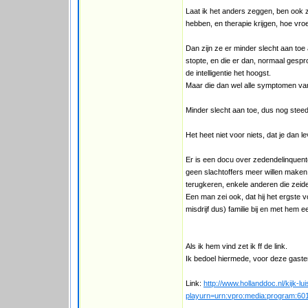
Laat ik het anders zeggen, ben ook z
hebben, en therapie krijgen, hoe vro
Dan zijn ze er minder slecht aan toe
stopte, en die er dan, normaal gespro
de intelligentie het hoogst.
Maar die dan wel alle symptomen va
Minder slecht aan toe, dus nog steed
Het heet niet voor niets, dat je dan l
Er is een docu over zedendelinquente
geen slachtoffers meer willen maken, 
terugkeren, enkele anderen die zeide
Een man zei ook, dat hij het ergste v
misdrijf dus) familie bij en met hem 
Als ik hem vind zet ik ff de link.
Ik bedoel hiermede, voor deze gasten
Link:
http://www.hollanddoc.nl/kijk-l
playurn=urn:vpro:media:program:60