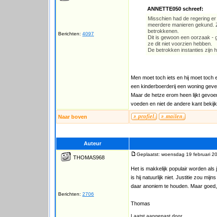
ANNETTE050 schreef:
Misschien had de regering er
meerdere manieren gekund. Zo
betrokkenen.
Berichten:
4097
Dit is gewoon een oorzaak - g
ze dit niet voorzien hebben.
De betrokken instanties zijn h
Men moet toch iets en hij moet toch 
een kinderboerderij een woning geven
Maar de hetze erom heen lijkt gevoe
voeden en niet de andere kant bekij
Naar boven
Auteur
Geplaatst: woensdag 19 februari 2
THOMAS968
Het is makkelijk populair worden als
is hij natuurlijk niet. Justitie zou
daar anoniem te houden. Maar goed, 
Berichten:
2706
Thomas
Laatst aangepast door