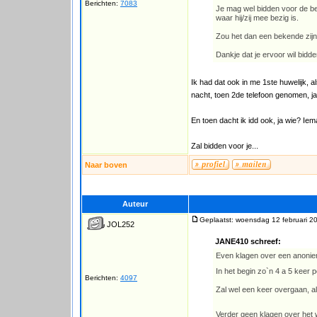
Berichten:
7083
Je mag wel bidden voor de bel
waar hij/zij mee bezig is.
Zou het dan een bekende zijn v
Dankje dat je ervoor wil bidd
Ik had dat ook in me 1ste huwelijk, 
nacht, toen 2de telefoon genomen, ja
En toen dacht ik idd ook, ja wie? Iema
Zal bidden voor je...
Naar boven
Auteur
Geplaatst: woensdag 12 februari 2
JOL252
JANE410 schreef:
Even klagen over een anonieme
In het begin zo`n 4 a 5 keer
Berichten:
4097
Zal wel een keer overgaan, als
Verder geen klagen over he