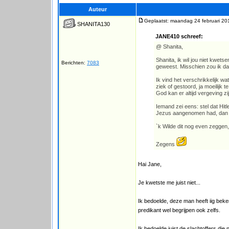
Auteur
Geplaatst: maandag 24 februari 20
SHANITA130
JANE410 schreef:
@ Shanita,
Shanita, ik wil jou niet kwetse
Berichten:
7083
geweest. Misschien zou ik dan
Ik vind het verschrikkelijk wa
ziek of gestoord, ja moeilij
God kan er altijd vergeving zi
Iemand zei eens: stel dat Hit
Jezus aangenomen had, dan 
`k Wilde dit nog even zeggen,
Zegens
Hai Jane,
Je kwetste me juist niet...
Ik bedoelde, deze man heeft iig beke
predikant wel begrijpen ook zelfs.
Ik bedoelde juist de slachtoffers die