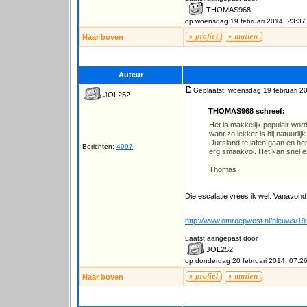
THOMAS968
op woensdag 19 februari 2014, 23:37
Naar boven
Auteur
Geplaatst: woensdag 19 februari 2
JOL252
THOMAS968 schreef:
Het is makkelijk populair wor
want zo lekker is hij natuurl
Duitsland te laten gaan en h
Berichten:
4097
erg smaakvol. Het kan snel e
Thomas
Die escalatie vrees ik wel. Vanavond 
http://www.omroepwest.nl/nieuws/1
Laatst aangepast door
JOL252
op donderdag 20 februari 2014, 07:2
Naar boven