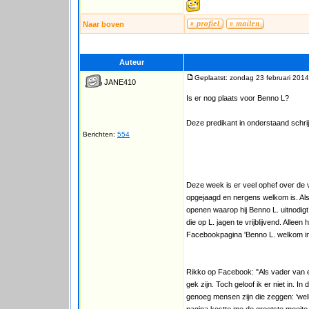
Naar boven
Auteur
Geplaatst: zondag 23 februari 2014
JANE410
Is er nog plaats voor Benno L?
Deze predikant in onderstaand schri
Berichten:
554
Deze week is er veel ophef over de vo
opgejaagd en nergens welkom is. Als
openen waarop hij Benno L. uitnodigt
die op L. jagen te vrijblijvend. Alleen
Facebookpagina 'Benno L. welkom in 
Rikko op Facebook: "Als vader van ee
gek zijn. Toch geloof ik er niet in.
genoeg mensen zijn die zeggen: 'welk