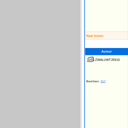
Naar boven
Auteur
ZWALUWTJE610
Berichten:
317