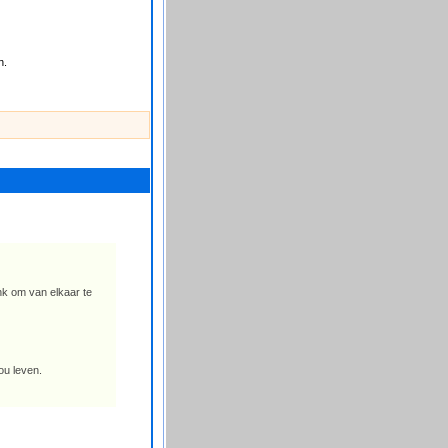
n.
nk om van elkaar te
ou leven.