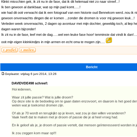
Klinkt misschien gek, ik zit nu in de fase, dat ik dit helemaal niet zo naar streef...!
Ik ben gewoon al dankbaar, wat op mijn pad komt......!
wie had dit ooit verwacht dat ik een fotograaf van een historie oud Bennekom werd..nou ik ni
gewoon onverwachts dingen die er komen ...zonder die dromen is voor mij gewoon leuk...!
Verleden week onverwachts, 2 dagen op avontuur met mijn dochter, geweldig toch, al liep he
dagen waren bijzonder!
Ik zit nu in de fase, leef met de dag......wel een leuke fase hoor! tenminste dat vindt ik dan!....
ooit mijn eigen kleinkindjes in mijn armen en echt oma te mogen zijn.....
Bericht
Geplaatst: vrijdag 6 juni 2014, 13:26
DAVIDVDE498 schreef:
Hoi iedereen,
Waar zit jullie passie? Wat is jullie droom?
Op deze site is de bedoeling om te gaan daten enzovoort, en daarom is het goed de
weten wat je toekomst dromen zijn.
Of als je 70 wordt en terugkijkt op je leven, wat zou je dan willen veranderen?
Vaak heeft dat te maken met je droom of passie die je al heel vroeg had.
En ik geloof als je, je droom of passie vertelt, dat mensen geïnteresseerd worden in j
Ik zou zeggen kom maar op!!!