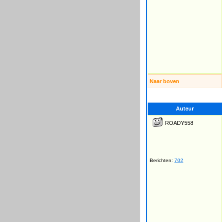
Naar boven
Auteur
ROADY558
Berichten:
702