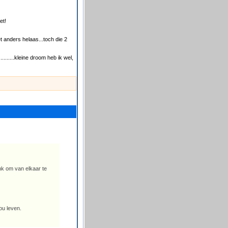
et!
t anders helaas...toch die 2
.........kleine droom heb ik wel,
nk om van elkaar te
ou leven.