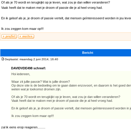
Of als je 70 wordt en terugkijkt op je leven, wat zou je dan willen veranderen?
Vaak heeft dat te maken met je droom of passie die je al heel vroeg had.
En ik geloof als je, je droom of passie vertelt, dat mensen geïnteresseerd worden in jou leve
Ik zou zeggen kom maar op!!!
Bericht
Geplaatst: maandag 2 juni 2014, 16:40
DAVIDVDE498 schreef:
Hoi iedereen,
Waar zit jullie passie? Wat is jullie droom?
Op deze site is de bedoeling om te gaan daten enzovoort, en daarom is het goed de
weten wat je toekomst dromen zijn.
Of als je 70 wordt en terugkijkt op je leven, wat zou je dan willen veranderen?
Vaak heeft dat te maken met je droom of passie die je al heel vroeg had.
En ik geloof als je, je droom of passie vertelt, dat mensen geïnteresseerd worden in j
Ik zou zeggen kom maar op!!!
zal ik eens erop reageren.........