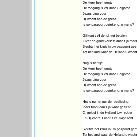
De Heer heeft genâ
De toegang is vrij door Golgotha
Jezus ging voor
Hij wacht aan de grens
Is uw paspoort getekend, o mens?
Gij kunt zelf de tol niet betalen
Zilver en goud verliest daar zijn mac
Slechts het kruis in uw paspoort gee
Tot het land waar de Heiland u wacht
Nog is het tijd
De Heer heeft genâ
De toegang is vrij door Golgotha
Jezus ging voor
Hij wacht aan de grens
Is uw paspoort getekend, o mens?
Het is nu het uur der beslissing
Ieder toont dan zijn ware gezicht
O, geloof in de Heiland Uw redder
En Hij voert U naar ’t eeuwige licht
Slechts het kruis in uw paspoort gee
Tot het land waar de Heiland u wacht