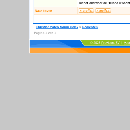
Tot het land waar de Heiland u wacht
Naar boven
ChristianMatch forum index
»
Gedichten
Pagina
1
van
1
© 2026
Provident BV
|
Voo