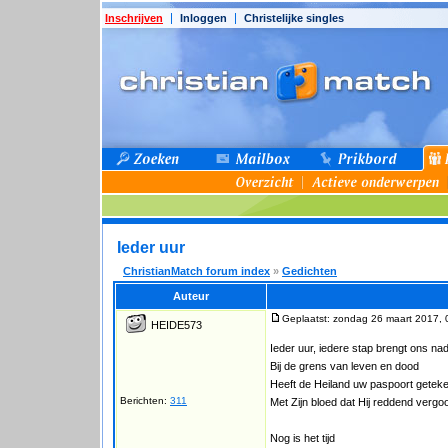
Inschrijven
Inloggen
Christelijke singles
Ieder uur
ChristianMatch forum index
»
Gedichten
Auteur
Geplaatst: zondag 26 maart 2017, 
HEIDE573
Ieder uur, iedere stap brengt ons na
Bij de grens van leven en dood
Heeft de Heiland uw paspoort getek
Berichten:
311
Met Zijn bloed dat Hij reddend vergo
Nog is het tijd