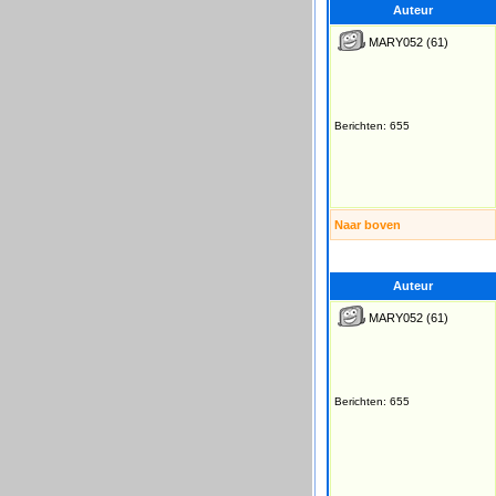
Auteur
MARY052
(61)
Berichten: 655
Naar boven
Auteur
MARY052
(61)
Berichten: 655