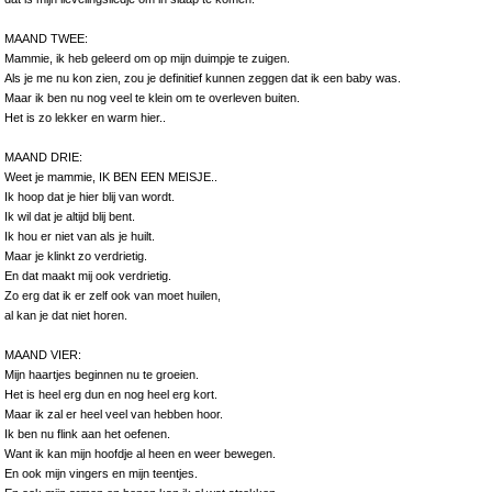
MAAND TWEE:
Mammie, ik heb geleerd om op mijn duimpje te zuigen.
Als je me nu kon zien, zou je definitief kunnen zeggen dat ik een baby was.
Maar ik ben nu nog veel te klein om te overleven buiten.
Het is zo lekker en warm hier..
MAAND DRIE:
Weet je mammie, IK BEN EEN MEISJE..
Ik hoop dat je hier blij van wordt.
Ik wil dat je altijd blij bent.
Ik hou er niet van als je huilt.
Maar je klinkt zo verdrietig.
En dat maakt mij ook verdrietig.
Zo erg dat ik er zelf ook van moet huilen,
al kan je dat niet horen.
MAAND VIER:
Mijn haartjes beginnen nu te groeien.
Het is heel erg dun en nog heel erg kort.
Maar ik zal er heel veel van hebben hoor.
Ik ben nu flink aan het oefenen.
Want ik kan mijn hoofdje al heen en weer bewegen.
En ook mijn vingers en mijn teentjes.