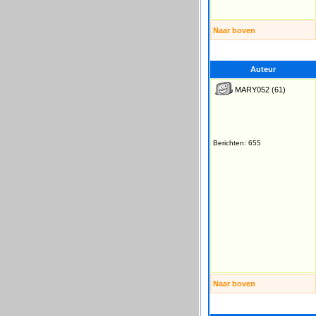
Naar boven
Auteur
MARY052
(61)
Berichten: 655
Naar boven