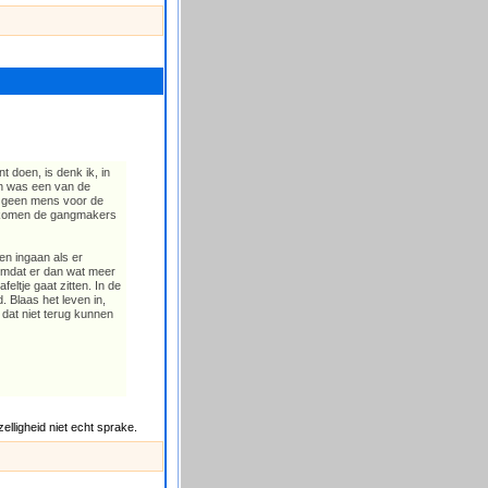
 doen, is denk ik, in
en was een van de
ik geen mens voor de
et komen de gangmakers
en ingaan als er
omdat er dan wat meer
eltje gaat zitten. In de
. Blaas het leven in,
dat niet terug kunnen
zelligheid niet echt sprake.