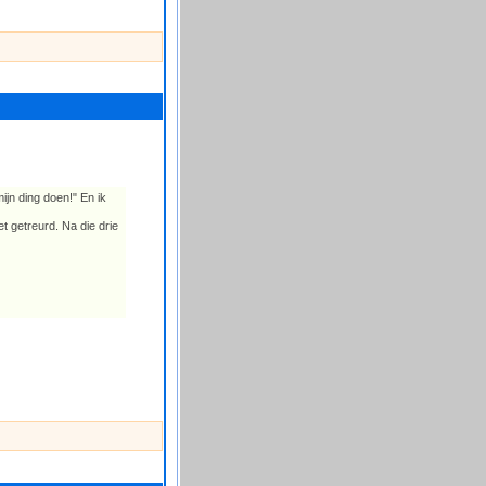
ijn ding doen!" En ik
t getreurd. Na die drie