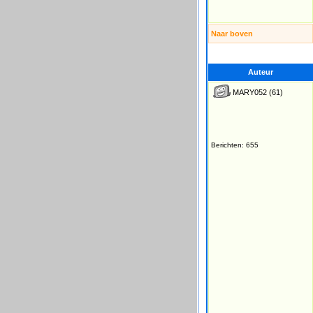
Naar boven
Auteur
MARY052
(61)
Berichten: 655