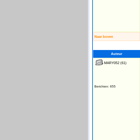
Naar boven
Auteur
MARY052
(61)
Berichten: 655