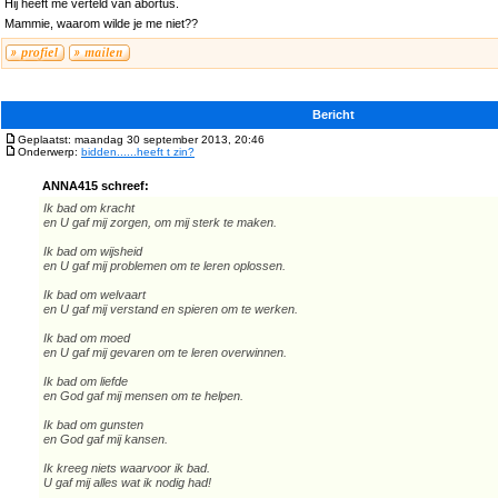
Hij heeft me verteld van abortus.
Mammie, waarom wilde je me niet??
Bericht
Geplaatst: maandag 30 september 2013, 20:46
Onderwerp:
bidden......heeft t zin?
ANNA415 schreef:
Ik bad om kracht
en U gaf mij zorgen, om mij sterk te maken.
Ik bad om wijsheid
en U gaf mij problemen om te leren oplossen.
Ik bad om welvaart
en U gaf mij verstand en spieren om te werken.
Ik bad om moed
en U gaf mij gevaren om te leren overwinnen.
Ik bad om liefde
en God gaf mij mensen om te helpen.
Ik bad om gunsten
en God gaf mij kansen.
Ik kreeg niets waarvoor ik bad.
U gaf mij alles wat ik nodig had!