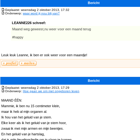
Bericht
Geplaatst: woensdag 2 oktober 2013, 17:32
Onderwerp:
waar word jij nou blij van?
LEANNE226 schreef:
Maand weg geweest,nu weer voor een maand terug
#happy
Leuk leuk Leanne, ik ben er ook weer voor een maandje!
Bericht
Geplaatst: woensdag 2 oktober 2013, 17:29
Onderwerp:
Hoe gaan we om met ongeboren leven
MAAND ÉÉN:
Mammie, ik ben nu 15 centimeter klein,
maar ik heb al mijn organen al.
Ik hou van het geluid van je stem.
Elke keer als ik het geluid van je stem hoor,
zwaai ik met mijn armen en mijn beentjes.
En het geluid van je hartslag,
dat is mijn lievelingsliedje om in slaap te komen.