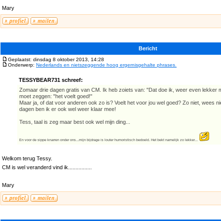
Mary
Bericht
Geplaatst: dinsdag 8 oktober 2013, 14:28
Onderwerp:
Nederlands en nietszeggende hoog ergernisgehalte phrases.
TESSYBEAR731 schreef:
Zomaar drie dagen gratis van CM. Ik heb zoiets van: "Dat doe ik, weer even lekker m
moet zeggen: "het voelt goed!"
Maar ja, of dat voor anderen ook zo is? Voelt het voor jou wel goed? Zo niet, wees nie
dagen ben ik er ook wel weer klaar mee!
Tess, taal is zeg maar best ook wel mijn ding...
En voor de sippe knarren onder ons...mijn bijdrage is louter humoristisch bedoeld. Het bekt namelijk zo lekker...
Welkom terug Tessy.
CM is wel veranderd vind ik................
Mary