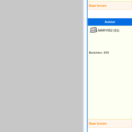
Naar boven
Auteur
MARY052
(61)
Berichten: 655
Naar boven