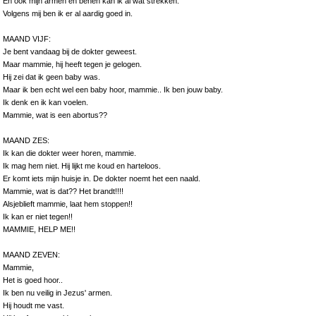
En ook mijn armen en benen kan ik al wat strekken.
Volgens mij ben ik er al aardig goed in.
MAAND VIJF:
Je bent vandaag bij de dokter geweest.
Maar mammie, hij heeft tegen je gelogen.
Hij zei dat ik geen baby was.
Maar ik ben echt wel een baby hoor, mammie.. Ik ben jouw baby.
Ik denk en ik kan voelen.
Mammie, wat is een abortus??
MAAND ZES:
Ik kan die dokter weer horen, mammie.
Ik mag hem niet. Hij lijkt me koud en harteloos.
Er komt iets mijn huisje in. De dokter noemt het een naald.
Mammie, wat is dat?? Het brandt!!!!
Alsjeblieft mammie, laat hem stoppen!!
Ik kan er niet tegen!!
MAMMIE, HELP ME!!
MAAND ZEVEN:
Mammie,
Het is goed hoor..
Ik ben nu veilig in Jezus' armen.
Hij houdt me vast.