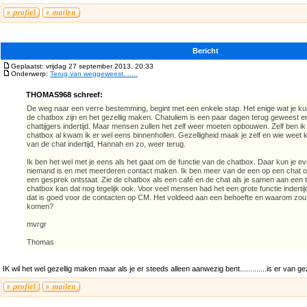
Bericht
Geplaatst: vrijdag 27 september 2013, 20:33
Onderwerp:
Terug van weggeweest.......
THOMAS968 schreef:
De weg naar een verre bestemming, begint met een enkele stap. Het enige wat je kunt
de chatbox zijn en het gezellig maken. Chatuliem is een paar dagen terug geweest 
chattijgers indertijd. Maar mensen zullen het zelf weer moeten opbouwen. Zelf ben 
chatbox al kwam ik er wel eens binnenhollen. Gezelligheid maak je zelf en wie we
van de chat indertijd, Hannah en zo, weer terug.
Ik ben het wel met je eens als het gaat om de functie van de chatbox. Daar kun je ev
niemand is en met meerderen contact maken. Ik ben meer van de een op een chat 
een gesprek ontstaat. Zie de chatbox als een café en de chat als je samen aan een taf
chatbox kan dat nog tegelijk ook. Voor veel mensen had het een grote functie indertijd
dat is goed voor de contacten op CM. Het voldeed aan een behoefte en waarom zou 
komen?
mvrgr
Thomas
IK wil het wel gezellig maken maar als je er steeds alleen aanwezig bent.............is er van ge