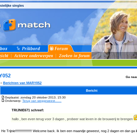
stelijke singles
Y052
Ga naa
»
Berichten van MARY052
Bericht
Geplaatst: zondag 20 oktober 2013, 15:30
Onderwerp:
Terug van weggeweest.......
TRIJNIE671 schreef:
hallo , ben even terug voor 3 dagen , probeer wat leven in de brouwerij te brengen
He Trijnie!!!!!!!!!!!!!!!!!! Welcome back. Ik ben een maandje geweest, nog 2 dagen en dan ga 