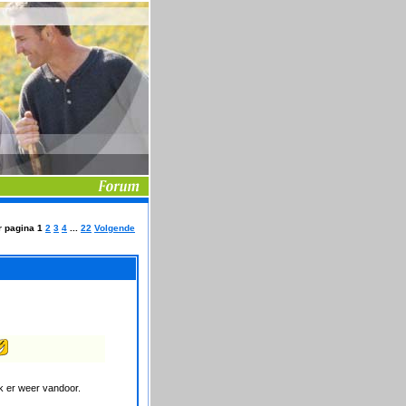
r pagina
1
2
3
4
...
22
Volgende
ik er weer vandoor.