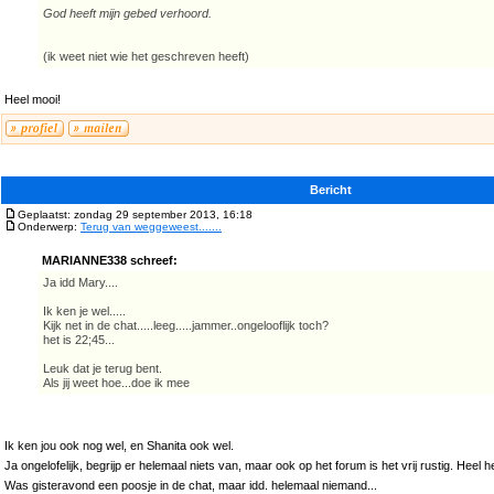
God heeft mijn gebed verhoord.
(ik weet niet wie het geschreven heeft)
Heel mooi!
Bericht
Geplaatst: zondag 29 september 2013, 16:18
Onderwerp:
Terug van weggeweest.......
MARIANNE338 schreef:
Ja idd Mary....
Ik ken je wel.....
Kijk net in de chat.....leeg.....jammer..ongelooflijk toch?
het is 22;45...
Leuk dat je terug bent.
Als jij weet hoe...doe ik mee
Ik ken jou ook nog wel, en Shanita ook wel.
Ja ongelofelijk, begrijp er helemaal niets van, maar ook op het forum is het vrij rustig. Heel 
Was gisteravond een poosje in de chat, maar idd. helemaal niemand...