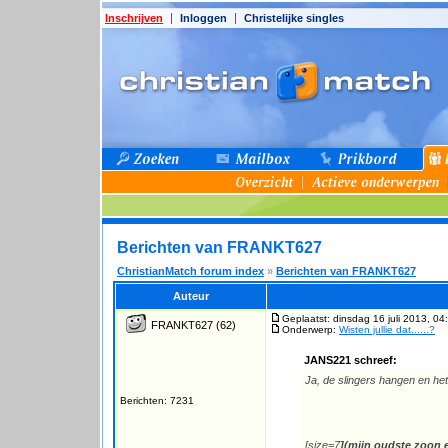
Inschrijven
Inloggen
Christelijke singles
Berichten van FRANKT627
ChristianMatch forum index
»
Berichten van FRANKT627
Auteur
Geplaatst: dinsdag 16 juli 2013, 04
FRANKT627
(62)
Onderwerp:
Wisten jullie dat......?
JANS221 schreef:
Ja, de slingers hangen en het 
Berichten: 7231
[size=7
](mijn oudste zoon e