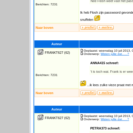
Nee Flosh weet vast het pas
Berichten: 7231
Ik heb Flosh zijn passwoord gevonden
snuffelen
Naar boven
Auteur
Geplaatst: woensdag 10 juli 2013, 
FRANKT627
(62)
Onderwerp:
Wisten jullie dat......?
ANNA415 schreef:
't is toch wat. Frank is er we
Berichten: 7231
...ik lees zulke vieze praat met m
Naar boven
Auteur
Geplaatst: woensdag 10 juli 2013, 
FRANKT627
(62)
Onderwerp:
Wisten jullie dat......?
PETRA373 schreef: