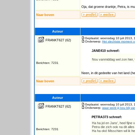
Oja, dat groene drankje, Petra, is mun
Naar boven
Auteur
Geplaatst: woensdag 10 juli 2013, 
FRANKT627
(62)
Onderwerp:
Het slechtste moment 
JANE410 schreef:
Nou vanmiddag wel zon hier, wa
Berichten: 7231
Neen, in dit gedeelte van het land (
Naar boven
Auteur
Geplaatst: woensdag 10 juli 2013, 
FRANKT627
(62)
Onderwerp:
waar word jij nou blij v
PETRA373 schreef:
Ha ha jol en Jans', heel fijne
Petra die zich ook na dit all
Berichten: 7231
Ha ha oké Misschien wil ik he