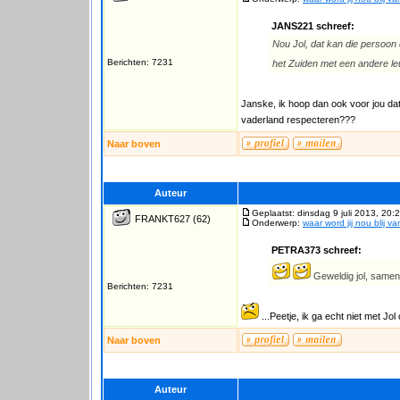
JANS221 schreef:
Nou Jol, dat kan die persoon 
Berichten: 7231
het Zuiden met een andere leu
Janske, ik hoop dan ook voor jou dat 
vaderland respecteren???
Naar boven
Auteur
Geplaatst: dinsdag 9 juli 2013, 20:
FRANKT627
(62)
Onderwerp:
waar word jij nou blij v
PETRA373 schreef:
Geweldig jol, samen 
Berichten: 7231
...Peetje, ik ga echt niet met Jol
Naar boven
Auteur