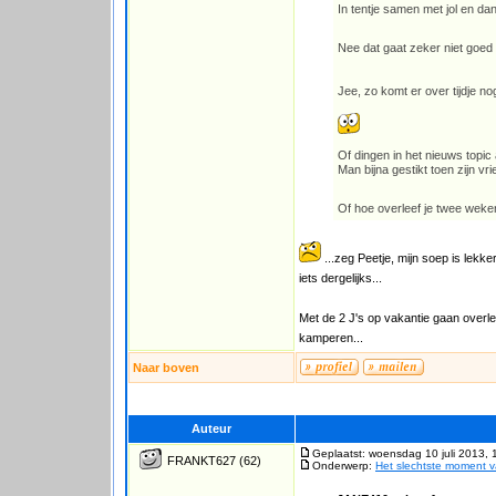
In tentje samen met jol en 
Nee dat gaat zeker niet goed
Jee, zo komt er over tijdje nog
Of dingen in het nieuws topic 
Man bijna gestikt toen zijn vrie
Of hoe overleef je twee weke
...zeg Peetje, mijn soep is lekke
iets dergelijks...
Met de 2 J's op vakantie gaan overleef
kamperen...
Naar boven
Auteur
Geplaatst: woensdag 10 juli 2013, 
FRANKT627
(62)
Onderwerp:
Het slechtste moment 