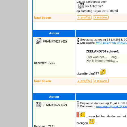
Laatst aangepast door
FRANKT627
op zaterdag 13 juli 2013, 08:58
Naar boven
Auteur
Geplaatst: zaterdag 13 juli 2013, 0
FRANKT627
(62)
Onderwerp:
WAT ETEN WE VAND
ZEELAND736 schreef:
Hier was het.........dag...
Het is immers vrijdag...
Berichten: 7231
uitsmijterdag???
Naar boven
Auteur
Geplaatst: donderdag 11 juli 2013,
FRANKT627
(62)
Onderwerp:
waar word jij nou blij v
...waar hebben de dames het t
brengen
...
Berichten: 7231