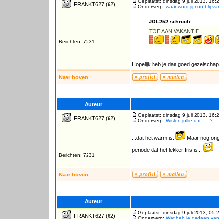
Geplaatst: dinsdag 9 juli 2013, 16:
FRANKT627
(62)
Onderwerp:
waar word jij nou blij v
JOL252 schreef:
TOE AAN VAKANTIE
Berichten: 7231
Hopelijk heb je dan goed gezelschap o
Naar boven
Auteur
Geplaatst: dinsdag 9 juli 2013, 16:
FRANKT627
(62)
Onderwerp:
Wisten jullie dat......?
...dat het warm is.
Maar nog onge
periode dat het lekker fris is...
Berichten: 7231
Naar boven
Auteur
Geplaatst: dinsdag 9 juli 2013, 05:
FRANKT627
(62)
Onderwerp:
Wat heb je gedaan va