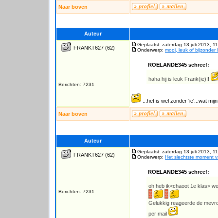
Naar boven
Auteur
Geplaatst: zaterdag 13 juli 2013, 1
FRANKT627
(62)
Onderwerp:
mooi, leuk of bijzonder 
ROELANDE345 schreef:
haha hij is leuk Frank(ie)!!
Berichten: 7231
...het is wel zonder 'ie'...wat mij
Naar boven
Auteur
Geplaatst: zaterdag 13 juli 2013, 1
FRANKT627
(62)
Onderwerp:
Het slechtste moment 
ROELANDE345 schreef:
oh heb ik<chaoot 1e klas> wee
Berichten: 7231
Gelukkig reageerde de mevro
per mail