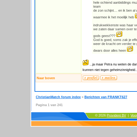
hele ochtend aanbiddings muz
team
de zon schijnt.... en ik ben al
waarmee ik het moeilijk heb
indrukwekkenste was haar verha
we zaten daar samen over te p
gods geest???
God is goed, soms zak je effe 
weer de kracht om verder te 
dwars door alles heen
...ja maar Petra nu weten de dame
kunnen niet tegen geheimzinnigheid..
Naar boven
ChristianMatch forum index
»
Berichten van FRANKT627
Pagina
1
van
241
© 2026
Provident BV
|
Voo