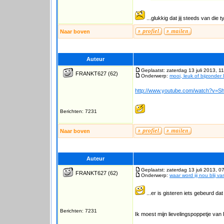
...glukkig dat jij steeds van di
Naar boven
Auteur
Geplaatst: zaterdag 13 juli 2013, 1
FRANKT627
(62)
Onderwerp:
mooi, leuk of bijzonder 
http://www.youtube.com/watch?v=
Berichten: 7231
Naar boven
Auteur
Geplaatst: zaterdag 13 juli 2013, 0
FRANKT627
(62)
Onderwerp:
waar word jij nou blij v
...er is gisteren iets gebeurd da
Berichten: 7231
Ik moest mijn lievelingspoppetje van