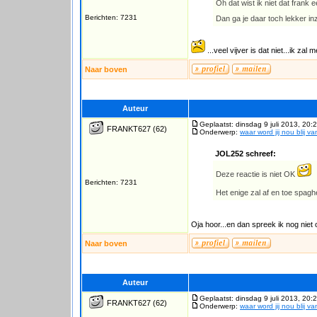
Oh dat wist ik niet dat frank e
Berichten: 7231
Dan ga je daar toch lekker in
...veel vijver is dat niet...ik zal
Naar boven
Auteur
Geplaatst: dinsdag 9 juli 2013, 20:
FRANKT627
(62)
Onderwerp:
waar word jij nou blij v
JOL252 schreef:
Deze reactie is niet OK
Berichten: 7231
Het enige zal af en toe spagh
Oja hoor...en dan spreek ik nog niet
Naar boven
Auteur
Geplaatst: dinsdag 9 juli 2013, 20:
FRANKT627
(62)
Onderwerp:
waar word jij nou blij v