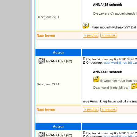
ANNA415 schreef:
Die zekers d'r mobiel steeds kw
Berichten: 7231
...haar mobiel kwijtraakt??? Dat 
Naar boven
Auteur
Geplaatst: dinsdag 9 juli 2013, 20:
FRANKT627
(62)
Onderwerp:
waar word jij nou blij v
ANNA415 schreef:
ik weet niet maar ben n
Berichten: 7231
Daar word ik niet blij van
lieve Anna, ik leg het je wel uit via 
Naar boven
Auteur
Geplaatst: dinsdag 9 juli 2013, 20:
FRANKT627
(62)
Onderwerp:
waar word jij nou blij v