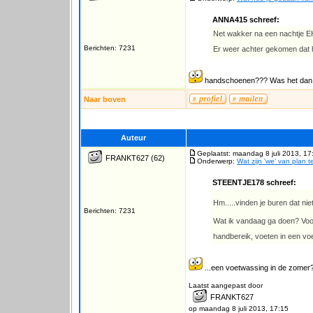
ANNA415 schreef:
Net wakker na een nachtje E
Berichten: 7231
Er weer achter gekomen dat h
handschoenen??? Was het dan
Naar boven
Auteur
Geplaatst: maandag 8 juli 2013, 17
FRANKT627
(62)
Onderwerp:
Wat zijn 'we' van plan 
STEENTJE178 schreef:
Hm.....vinden je buren dat niet
Berichten: 7231
Wat ik vandaag ga doen? Voor
handbereik, voeten in een vo
...een voetwassing in de zomer?
Laatst aangepast door
FRANKT627
op maandag 8 juli 2013, 17:15