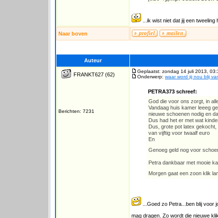
...ik wist niet dat jij een tweeling 
Naar boven
Auteur
Geplaatst: zondag 14 juli 2013, 03
FRANKT627
(62)
Onderwerp:
waar word jij nou blij v
PETRA373 schreef:
God die voor ons zorgt, in al
Vandaag huis kamer leeeg geh
Berichten: 7231
nieuwe schoenen nodig en daa
Dus had het er met wat kind
Dus, grote pot latex gekocht,
van vijftig voor twaalf euro
En
Genoeg geld nog voor schoe
Petra dankbaar met mooie kam
Morgen gaat een zoon klik l
...Goed zo Petra...ben blij voor
mag dragen. Zo wordt die nieuwe klik