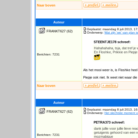
Naar boven
Auteur
Geplaatst: maandag 8 juli 2013, 17
FRANKT627
(62)
Onderwerp:
Wat zijn 'we' van plan 
STEENTJE178 schreef:
Hahahahaha, tsja, dat tref je w
En Floshke, Prikkie en Piepj
Berichten: 7231
Als het mooi weer is, is Floshke heel
Piepje ook niet. Ik weet niet waar di
Naar boven
Auteur
Geplaatst: maandag 8 juli 2013, 16
FRANKT627
(62)
Onderwerp:
Het slechtste moment 
PETRA373 schreef:
dank jullie voor jullie lieve 
getuigenis gehoord van een v
Berichten: 7231
mozmabique