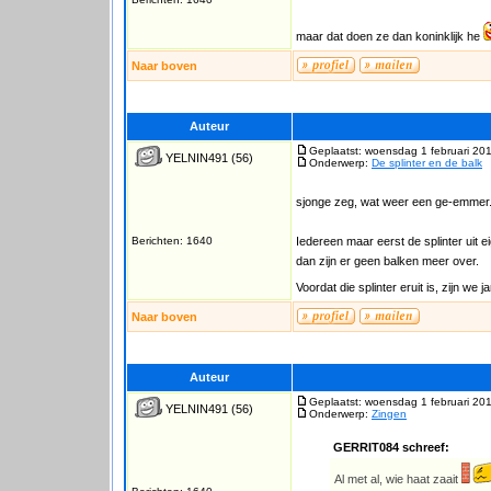
maar dat doen ze dan koninklijk he
Naar boven
Auteur
Geplaatst: woensdag 1 februari 20
YELNIN491
(56)
Onderwerp:
De splinter en de balk
sjonge zeg, wat weer een ge-emmer
Berichten: 1640
Iedereen maar eerst de splinter uit 
dan zijn er geen balken meer over.
Voordat die splinter eruit is, zijn we 
Naar boven
Auteur
Geplaatst: woensdag 1 februari 201
YELNIN491
(56)
Onderwerp:
Zingen
GERRIT084 schreef:
Al met al, wie haat zaait