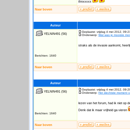
thnxxxxx
Naar boven
Auteur
Geplaatst: vrijdag 4 mei 2012, 09:2
YELNIN491
(56)
Onderwerp:
Wat was je mooiste m
straks als de invasie aankomt, heerl
Berichten: 1640
Naar boven
Auteur
Geplaatst: vrijdag 4 mei 2012, 09:2
YELNIN491
(56)
Onderwerp:
Het slechtste moment 
lezen van het forum, had ik niet o
Denk dat ik maar vrijheid ga vieren
Berichten: 1640
Naar boven