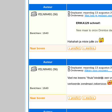
Auteur
Geplaatst: maandag 13 augustus 2
YELNIN491
(56)
Onderwerp:
Wat heb je gedaan va
ERIKA129 schreef:
Nee maar is onze Drentse d
Berichten: 1640
Hahahah ja miste jullie zo
Naar boven
Auteur
Geplaatst: maandag 13 augustus 2
YELNIN491
(56)
Onderwerp:
Alleen voor vrouwen...
Voel me ineens "thuis"eindelijk een v
verkeerde zendmast zekerssss
Berichten: 1640
Naar boven
Auteur