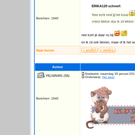
ERIKA129 schreef:
Nee echt vind jij het koud
Berichten: 1640
vriest lekker dus ik zit lekke
nee kom je daar nu bij
en ik zit ook binnen, maar of ik het
Naar boven
Auteur
Geplaatst: maandag 30 januari 201
YELNIN491
(56)
Onderwerp:
Het weer
Berichten: 1640