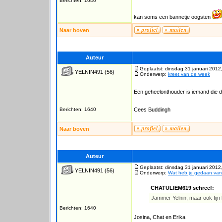
Berichten: 1640
kan soms een bannetje oogsten
Naar boven
Auteur
Geplaatst: dinsdag 31 januari 2012
YELNIN491
(56)
Onderwerp:
kreet van de week
Een geheelonthouder is iemand die de
Berichten: 1640
Cees Buddingh
Naar boven
Auteur
Geplaatst: dinsdag 31 januari 2012
YELNIN491
(56)
Onderwerp:
Wat heb je gedaan va
CHATULIEM619 schreef:
Jammer Yelnin, maar ook fijn h
Berichten: 1640
Josina, Chat en Erika