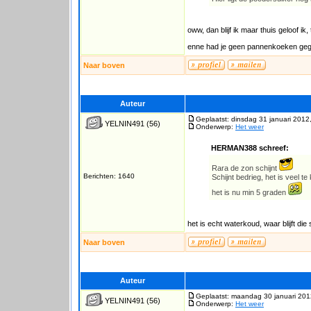
oww, dan blijf ik maar thuis geloof ik
enne had je geen pannenkoeken geg
Naar boven
Auteur
Geplaatst: dinsdag 31 januari 2012
YELNIN491
(56)
Onderwerp:
Het weer
HERMAN388 schreef:
Rara de zon schijnt
Berichten: 1640
Schijnt bedrieg, het is veel te
het is nu min 5 graden
het is echt waterkoud, waar blijft di
Naar boven
Auteur
Geplaatst: maandag 30 januari 201
YELNIN491
(56)
Onderwerp:
Het weer