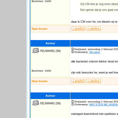
Berichten: 1640
Op CM doe je nog eens idee
Een gemis dat je ons gaat verl
daar is CM voor he, om ideeën op te
Naar boven
Auteur
Geplaatst: woensdag 1 februari 20
YELNIN491
(56)
Onderwerp:
Het weer
alle bacterien vriezen lekker dood 
Berichten: 1640
zijn ook beessies he, weet je wel ho
Naar boven
Auteur
Geplaatst: woensdag 1 februari 20
YELNIN491
(56)
Onderwerp:
WAT ETEN WE VAND
stamppot boerenkool met spekkies 