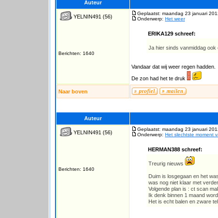
Auteur
Geplaatst: maandag 23 januari 201
YELNIN491
(56)
Onderwerp:
Het weer
ERIKA129 schreef:
Ja hier sinds vanmiddag ook
Berichten: 1640
Vandaar dat wij weer regen hadden.
De zon had het te druk
Naar boven
Auteur
Geplaatst: maandag 23 januari 201
YELNIN491
(56)
Onderwerp:
Het slechtste moment 
HERMAN388 schreef:
Treurig nieuws
Berichten: 1640
Duim is losgegaan en het was 
was nog niet klaar met verder
Volgende plan is : ct scan m
Ik denk binnen 1 maand word
Het is echt balen en zware tel