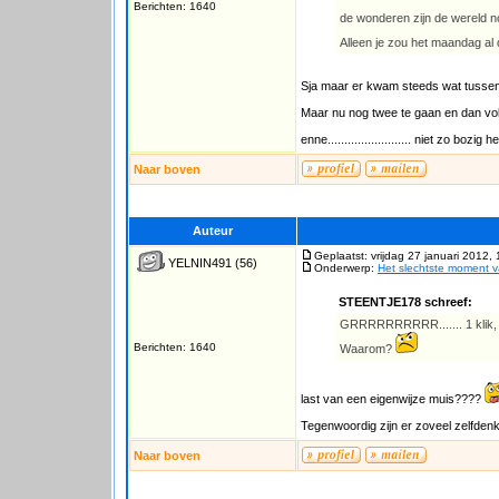
Berichten: 1640
de wonderen zijn de wereld no
Alleen je zou het maandag al
Sja maar er kwam steeds wat tussen
Maar nu nog twee te gaan en dan v
enne......................... niet zo b
Naar boven
Auteur
Geplaatst: vrijdag 27 januari 2012,
YELNIN491
(56)
Onderwerp:
Het slechtste moment 
STEENTJE178 schreef:
GRRRRRRRRRR....... 1 klik, j
Berichten: 1640
Waarom?
last van een eigenwijze muis????
Tegenwoordig zijn er zoveel zelfde
Naar boven