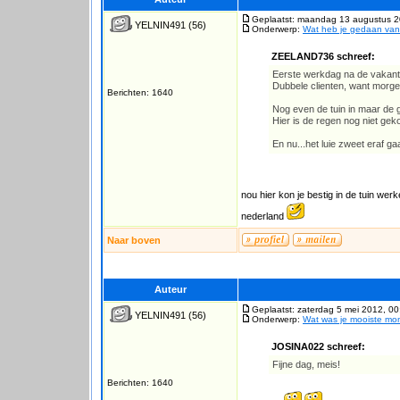
Geplaatst: maandag 13 augustus 2
YELNIN491
(56)
Onderwerp:
Wat heb je gedaan va
ZEELAND736 schreef:
Eerste werkdag na de vakantie
Dubbele clienten, want morgen w
Berichten: 1640
Nog even de tuin in maar de gr
Hier is de regen nog niet ge
En nu...het luie zweet eraf ga
nou hier kon je bestig in de tuin we
nederland
Naar boven
Auteur
Geplaatst: zaterdag 5 mei 2012, 00
YELNIN491
(56)
Onderwerp:
Wat was je mooiste m
JOSINA022 schreef:
Fijne dag, meis!
Berichten: 1640