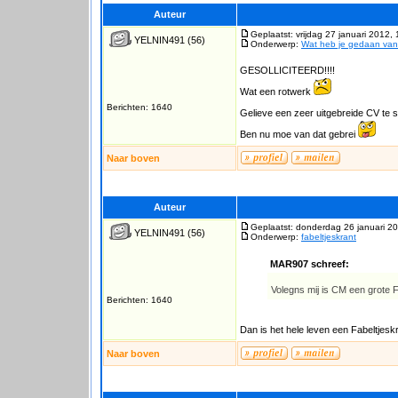
Auteur
Geplaatst: vrijdag 27 januari 2012,
YELNIN491
(56)
Onderwerp:
Wat heb je gedaan va
GESOLLICITEERD!!!!
Wat een rotwerk
Berichten: 1640
Gelieve een zeer uitgebreide CV te s
Ben nu moe van dat gebrei
Naar boven
Auteur
Geplaatst: donderdag 26 januari 2
YELNIN491
(56)
Onderwerp:
fabeltjeskrant
MAR907 schreef:
Volegns mij is CM een grote Fa
Berichten: 1640
Dan is het hele leven een Fabeltjeskr
Naar boven