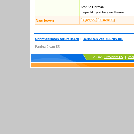
Sterkte Herman!!!!
Hopenlijk gaat het goed komen.
Naar boven
ChristianMatch forum index
»
Berichten van YELNIN491
Pagina
2
van
55
© 2026
Provident BV
|
Voo