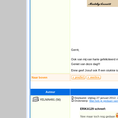
Gerrit,
Ook van mij van harte gefeliciteerd m
Geniet van deze dag!!!
Enne geef Josuf ook ff een stukkie t
Naar boven
Auteur
Geplaatst: vrijdag 27 januari 2012,
YELNIN491
(56)
Onderwerp:
Wat heb je gedaan va
ERIKA129 schreef:
Nee maar toch nog gedaan