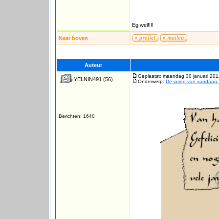
Eg wel!!!!
Naar boven
Auteur
Geplaatst: maandag 30 januari 201
YELNIN491
(56)
Onderwerp:
De jarige van vandaag.
Berichten: 1640