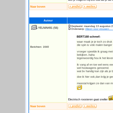
Naar boven
Auteur
Geplaatst: maandag 13 augustus 2
YELNIN491
(56)
Onderwerp:
Alleen voor vrouwen...
BERT168 schreef:
waar maak je je toch zo druk
die spin is vele malen banger 
Berichten: 1640
vroeger speelde ik graag met
bekijken..haha
tegenwoordig hou ik het lieve
ik vang af en toe wel eens ee
wel hooiwagens genoemd.
wat bv handig kan zijn als je
doe ik hier ook,dan krijg je 
meestal krijgen ze dan van mij
Electrisch roosteren gaat sneller
Naar boven