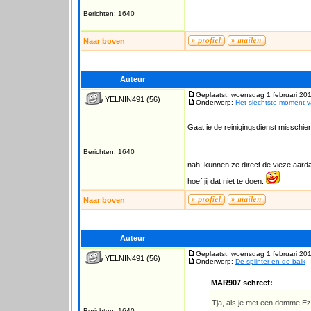
Berichten: 1640
Naar boven
Auteur
Geplaatst: woensdag 1 februari 20
YELNIN491
(56)
Onderwerp:
Het slechtste moment 
Gaat ie de reinigingsdienst misschien 
Berichten: 1640
nah, kunnen ze direct de vieze aar
hoef jij dat niet te doen.
Naar boven
Auteur
Geplaatst: woensdag 1 februari 20
YELNIN491
(56)
Onderwerp:
De splinter en de balk
MAR907 schreef:
Tja, als je met een domme Ez
Berichten: 1640