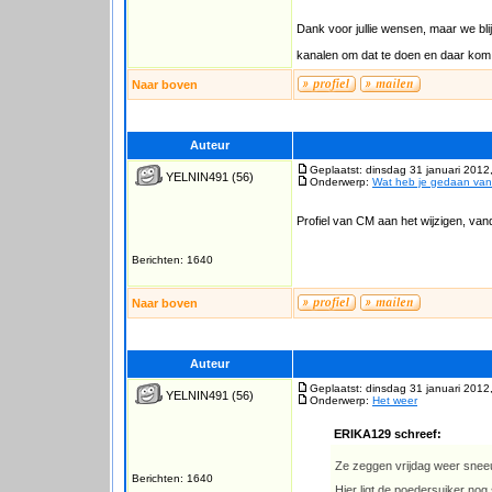
Dank voor jullie wensen, maar we bli
kanalen om dat te doen en daar kom ik
Naar boven
Auteur
Geplaatst: dinsdag 31 januari 2012
YELNIN491
(56)
Onderwerp:
Wat heb je gedaan va
Profiel van CM aan het wijzigen, van
Berichten: 1640
Naar boven
Auteur
Geplaatst: dinsdag 31 januari 2012
YELNIN491
(56)
Onderwerp:
Het weer
ERIKA129 schreef:
Ze zeggen vrijdag weer sn
Berichten: 1640
Hier ligt de poedersuiker no