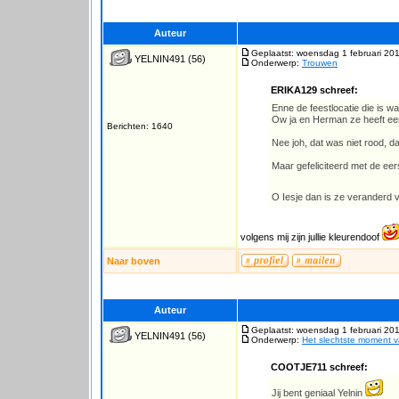
Auteur
Geplaatst: woensdag 1 februari 20
YELNIN491
(56)
Onderwerp:
Trouwen
ERIKA129 schreef:
Enne de feestlocatie die is w
Ow ja en Herman ze heeft een
Berichten: 1640
Nee joh, dat was niet rood, d
Maar gefeliciteerd met de eer
O Iesje dan is ze veranderd 
volgens mij zijn jullie kleurendoof
Naar boven
Auteur
Geplaatst: woensdag 1 februari 20
YELNIN491
(56)
Onderwerp:
Het slechtste moment 
COOTJE711 schreef:
Jij bent geniaal Yelnin