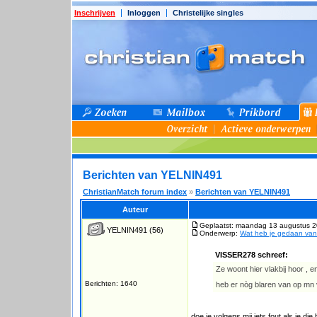
Inschrijven
Inloggen
Christelijke singles
Berichten van YELNIN491
ChristianMatch forum index
»
Berichten van YELNIN491
Auteur
Geplaatst: maandag 13 augustus 2
YELNIN491
(56)
Onderwerp:
Wat heb je gedaan va
VISSER278 schreef:
Ze woont hier vlakbij hoor , e
Berichten: 1640
heb er nòg blaren van op mn
doe je volgens mij iets fout als je di