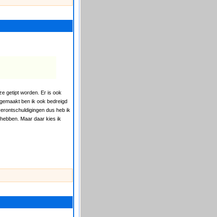
e getipt worden. Er is ook
eb gemaakt ben ik ook bedreigd
erontschuldigingen dus heb ik
hebben. Maar daar kies ik