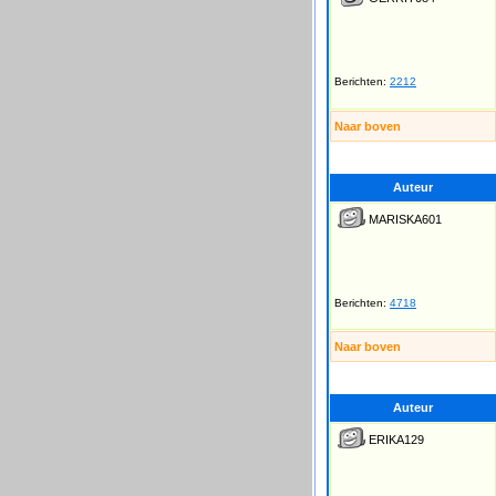
Berichten:
2212
Naar boven
Auteur
MARISKA601
Berichten:
4718
Naar boven
Auteur
ERIKA129