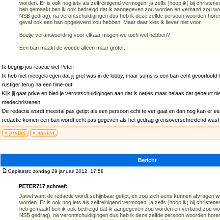
worden. Er is ook nog iets als zelfreinigend vermogen, ja zelfs (hoop ik) bij christene
heb gemaakt ben ik ook bedreigd dat ik aangegeven zou worden en verband zou word
NSB gedrag), na verontschuldigingen dus heb ik deze zelfde persoon woorden horen 
geval ook een ban opgeleverd zou hebben. Maar daar kies ik liever niet voor.
Beetje verantwoording voor elkaar mogen we toch wel hebben?
Een ban maakt de woede alleen maar groter.
Ik begrijp jou reactie wel Peter!
Ik heb niet meegekregen dat jij grof was in de lobby, maar soms is een ban echt geoorloo
rustiger terug na een time-out!
Kijk jij gaat prive en bied je verontschuldigingen aan dat is netjes maar helaas dat gebeurt nie
medechristenen!
De redactie wordt meestal pas getipt als een persoon echt te ver gaat en dan nog kan er 
redactie komen een ban wordt echt pas gegeven als het gedrag grensoverschreidend was!
Bericht
Geplaatst: zondag 29 januari 2012, 17:58
PETER717 schreef:
Jawel want de redactie wordt schijnbaar getipt, en zou zich eens kunnen afvragen w
worden. Er is ook nog iets als zelfreinigend vermogen, ja zelfs (hoop ik) bij christene
heb gemaakt ben ik ook bedreigd dat ik aangegeven zou worden en verband zou word
NSB gedrag), na verontschuldigingen dus heb ik deze zelfde persoon woorden horen 