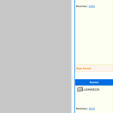
Berichten:
6369
Naar boven
Auteur
LEANNE226
Berichten:
2978