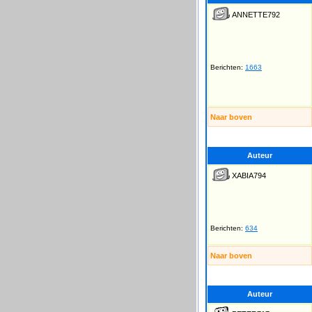
ANNETTE792
Berichten:
1663
Naar boven
Auteur
XABIA794
Berichten:
634
Naar boven
Auteur