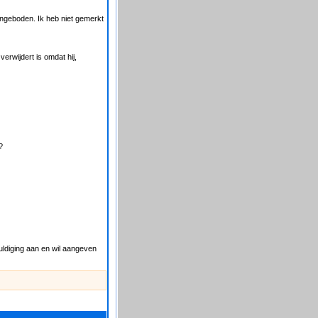
angeboden. Ik heb niet gemerkt
erwijdert is omdat hij,
?
huldiging aan en wil aangeven