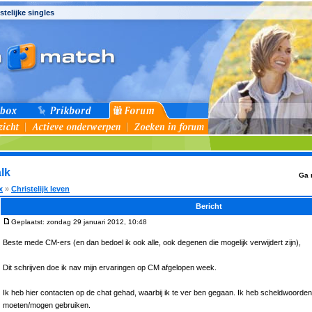
stelijke singles
alk
Ga 
x
»
Christelijk leven
Bericht
Geplaatst: zondag 29 januari 2012, 10:48
Beste mede CM-ers (en dan bedoel ik ook alle, ook degenen die mogelijk verwijdert zijn),
Dit schrijven doe ik nav mijn ervaringen op CM afgelopen week.
Ik heb hier contacten op de chat gehad, waarbij ik te ver ben gegaan. Ik heb scheldwoorden g
moeten/mogen gebruiken.