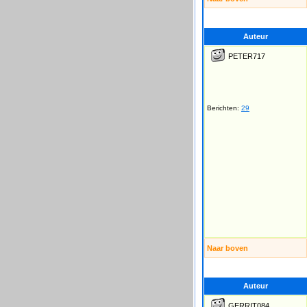
Auteur
PETER717
Berichten:
29
Naar boven
Auteur
GERRIT084