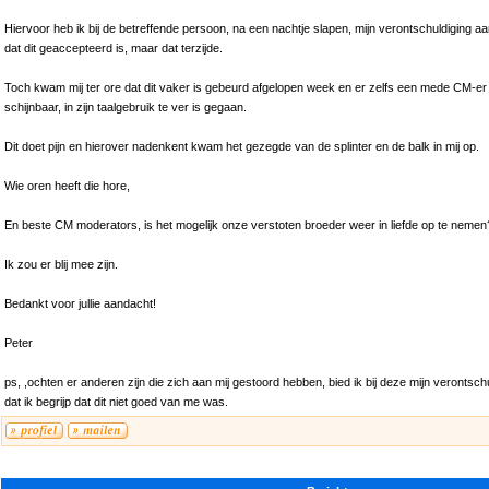
Hiervoor heb ik bij de betreffende persoon, na een nachtje slapen, mijn verontschuldiging a
dat dit geaccepteerd is, maar dat terzijde.
Toch kwam mij ter ore dat dit vaker is gebeurd afgelopen week en er zelfs een mede CM-er v
schijnbaar, in zijn taalgebruik te ver is gegaan.
Dit doet pijn en hierover nadenkent kwam het gezegde van de splinter en de balk in mij op.
Wie oren heeft die hore,
En beste CM moderators, is het mogelijk onze verstoten broeder weer in liefde op te nemen
Ik zou er blij mee zijn.
Bedankt voor jullie aandacht!
Peter
ps, ,ochten er anderen zijn die zich aan mij gestoord hebben, bied ik bij deze mijn verontsc
dat ik begrijp dat dit niet goed van me was.