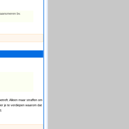
n aansmeren bv.
treft. Alleen maar straffen om
der je te verdiepen waarom dat
d.