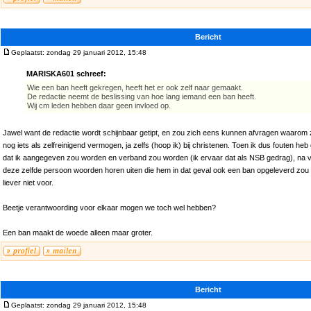
Bericht
Geplaatst: zondag 29 januari 2012, 15:48
MARISKA601 schreef:
Wie een ban heeft gekregen, heeft het er ook zelf naar gemaakt.
De redactie neemt de beslissing van hoe lang iemand een ban heeft.
Wij cm leden hebben daar geen invloed op.
Jawel want de redactie wordt schijnbaar getipt, en zou zich eens kunnen afvragen waarom z
nog iets als zelfreinigend vermogen, ja zelfs (hoop ik) bij christenen. Toen ik dus fouten h
dat ik aangegeven zou worden en verband zou worden (ik ervaar dat als NSB gedrag), na v
deze zelfde persoon woorden horen uiten die hem in dat geval ook een ban opgeleverd zou 
liever niet voor.
Beetje verantwoording voor elkaar mogen we toch wel hebben?
Een ban maakt de woede alleen maar groter.
Bericht
Geplaatst: zondag 29 januari 2012, 15:48