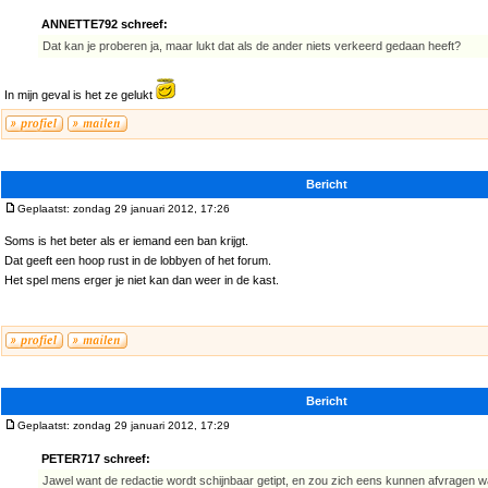
ANNETTE792 schreef:
Dat kan je proberen ja, maar lukt dat als de ander niets verkeerd gedaan heeft?
In mijn geval is het ze gelukt
Bericht
Geplaatst: zondag 29 januari 2012, 17:26
Soms is het beter als er iemand een ban krijgt.
Dat geeft een hoop rust in de lobbyen of het forum.
Het spel mens erger je niet kan dan weer in de kast.
Bericht
Geplaatst: zondag 29 januari 2012, 17:29
PETER717 schreef:
Jawel want de redactie wordt schijnbaar getipt, en zou zich eens kunnen afvragen w