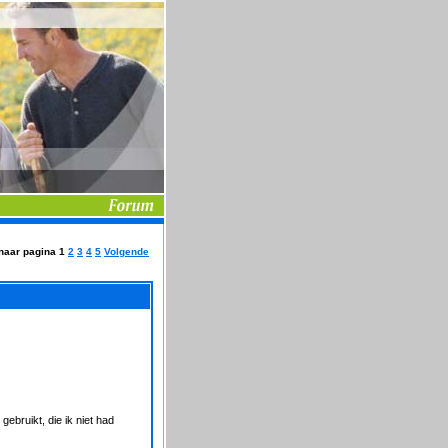
naar pagina
1
2
3
4
5
Volgende
ebruikt, die ik niet had