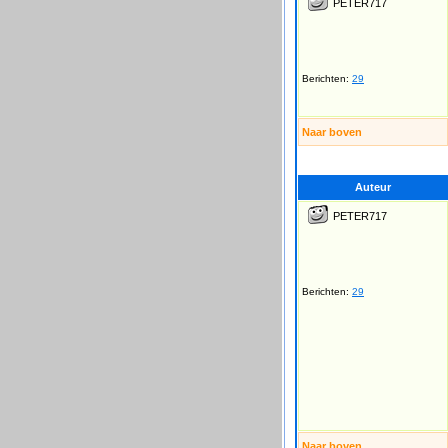
PETER717
Berichten:
29
Naar boven
Auteur
PETER717
Berichten:
29
Naar boven