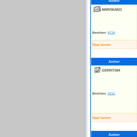
Auteur
MARISKA601
Berichten:
4718
Naar boven
Auteur
GERRIT084
Berichten:
2212
Naar boven
Auteur