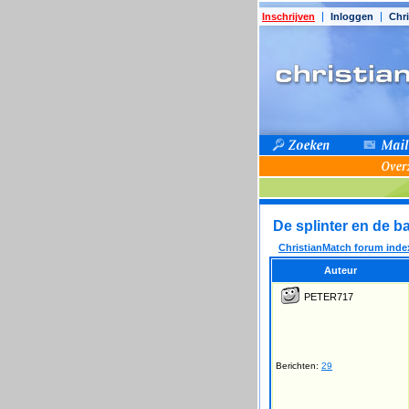
Inschrijven
Inloggen
Chri
De splinter en de b
ChristianMatch forum inde
Auteur
PETER717
Berichten:
29