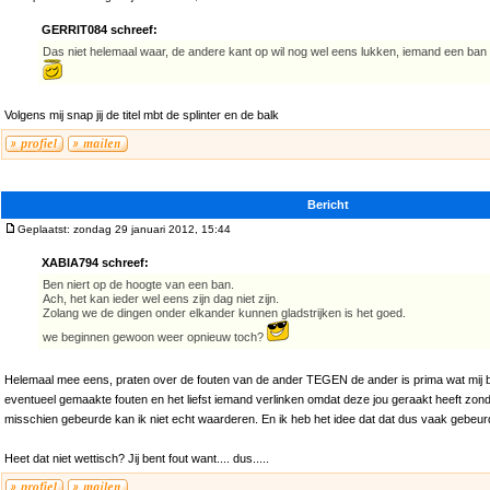
GERRIT084 schreef:
Das niet helemaal waar, de andere kant op wil nog wel eens lukken, iemand een ba
Volgens mij snap jij de titel mbt de splinter en de balk
Bericht
Geplaatst: zondag 29 januari 2012, 15:44
XABIA794 schreef:
Ben niert op de hoogte van een ban.
Ach, het kan ieder wel eens zijn dag niet zijn.
Zolang we de dingen onder elkander kunnen gladstrijken is het goed.
we beginnen gewoon weer opnieuw toch?
Helemaal mee eens, praten over de fouten van de ander TEGEN de ander is prima wat mij be
eventueel gemaakte fouten en het liefst iemand verlinken omdat deze jou geraakt heeft zon
misschien gebeurde kan ik niet echt waarderen. En ik heb het idee dat dat dus vaak gebeur
Heet dat niet wettisch? Jij bent fout want.... dus.....