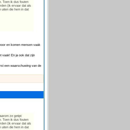
n. Toen ik dus fouten
en (ik ervaar dat als
uiten die hem in dat
fd hoor en komen mensen vaak
t vaak! En ja ook dat zijn
eerst een waarschuwing van de
aarom ze getipt
n. Toen ik dus fouten
en (ik ervaar dat als
uiten die hem in dat