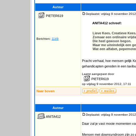
Auteur
Geplaatst: vrijdag 9 november 2012
PIETER619
ANITA412 schreef:
Lieve Kees. Creatieve Kee
Zomaar een ordinaire vrijd
Berichten:
1149
Die heel gewoon begon.
Maar me uiteindelijk een 
Wat een alfabet, pepernote
Pracht verhaal, hoe mensen gelijk Ke
gehandicapten gereden in een taxibu
Laatst aangepast door
PIETER619
op vrijdag 9 november 2012, 17:11
Naar boven
Auteur
Geplaatst: vrijdag 9 november 2012
ANITA412
Daar zal je vast mooie momenten van
Mensen met downsyndroom zijn zo puu