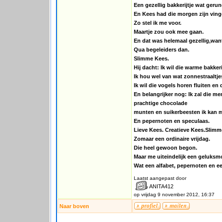
Een gezellig bakkerijtje wat ger
En Kees had die morgen zijn ving
Zo stel ik me voor.
Maartje zou ook mee gaan.
En dat was helemaal gezellig,want
Qua begeleiders dan.
Slimme Kees.
Hij dacht: Ik wil die warme bakkeri
Ik hou wel van wat zonnestraaltje
Ik wil die vogels horen fluiten en 
En belangrijker nog: Ik zal die m
prachtige chocolade
munten en suikerbeesten ik kan 
En pepernoten en speculaas.
Lieve Kees. Creatieve Kees.Slimm
Zomaar een ordinaire vrijdag.
Die heel gewoon begon.
Maar me uiteindelijk een geluks
Wat een alfabet, pepernoten en ee
Laatst aangepast door
ANITA412
op vrijdag 9 november 2012, 16:37
Naar boven