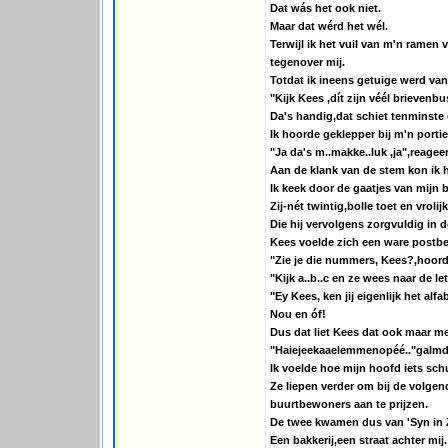
Dat wás het ook niet.
Maar dat wérd het wél.
Terwijl ik het vuil van m'n ramen
tegenover mij.
Totdat ik ineens getuige werd van
"Kijk Kees ,dít zijn véél brievenbu
Da's handig,dat schiet tenminste
Ik hoorde geklepper bij m'n portie
"Ja da's m..makke..luk ,ja",reage
Aan de klank van de stem kon ik 
Ik keek door de gaatjes van mijn 
Zij-nét twintig,bolle toet en vrol
Die hij vervolgens zorgvuldig in 
Kees voelde zich een ware postbez
"Zie je die nummers, Kees?,hoorde
"Kijk a..b..c en ze wees naar de l
"Ey Kees, ken jij eigenlijk het alfa
Nou en óf!
Dus dat liet Kees dat ook maar m
"Haiejeekaaelemmenopéé.."galmde 
Ik voelde hoe mijn hoofd iets sch
Ze liepen verder om bij de volgend
buurtbewoners aan te prijzen.
De twee kwamen dus van 'Syn in 
Een bakkerij,een straat achter mij.