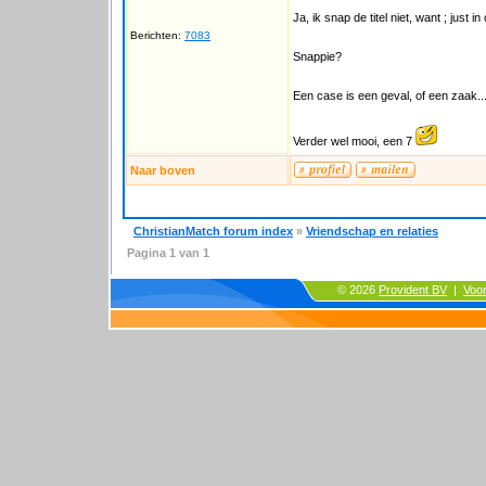
Ja, ik snap de titel niet, want ; just 
Berichten:
7083
Snappie?
Een case is een geval, of een zaak..
Verder wel mooi, een 7
Naar boven
ChristianMatch forum index
»
Vriendschap en relaties
Pagina
1
van
1
© 2026
Provident BV
|
Voo