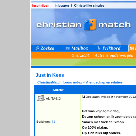
Inschrijven
Inloggen
Christelijke singles
Just in Kees
ChristianMatch forum index
»
Vriendschap en relaties
Auteur
Geplaatst: vrijdag 9 november 2012
ANITA412
Het was vrijdagmiddag,
De zon scheen en ik zeemde de r
Berichten:
71
Samen met Nick en Simon.
Op 100% nl.dan.
Op zich niks bijzonders.