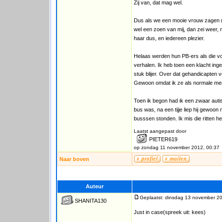
Zij van, dat mag wel.
Dus als we een mooie vrouw zagen (
wel een zoen van mij, dan zei weer, n
haar dus, en iedereen plezier.
Helaas werden hun PB-ers als die v
verhalen. Ik heb toen een klacht ing
stuk blijer. Over dat gehandicapten 
Gewoon omdat ik ze als normale me
Toen ik begon had ik een zwaar autis
bus was, na een tijje liep hij gewoo
busssen stonden. Ik mis die ritten h
Laatst aangepast door
PIETER619
op zondag 11 november 2012, 00:37
Naar boven
Auteur
Geplaatst: dinsdag 13 november 2
SHANITA130
Just in case(spreek uit: kees)