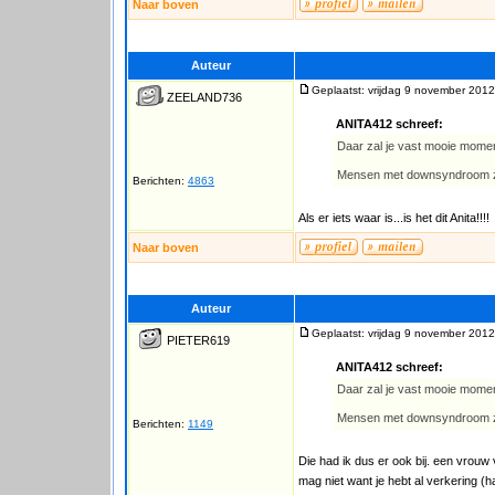
Naar boven
Auteur
Geplaatst: vrijdag 9 november 2012
ZEELAND736
ANITA412 schreef:
Daar zal je vast mooie momen
Mensen met downsyndroom zijn
Berichten:
4863
Als er iets waar is...is het dit Anita!!!!
Naar boven
Auteur
Geplaatst: vrijdag 9 november 2012
PIETER619
ANITA412 schreef:
Daar zal je vast mooie momen
Mensen met downsyndroom zijn
Berichten:
1149
Die had ik dus er ook bij. een vrouw
mag niet want je hebt al verkering (