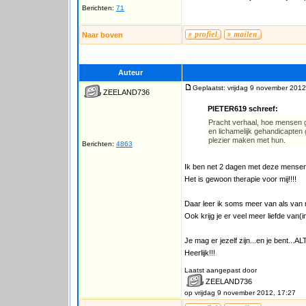
Berichten:
71
Naar boven
Auteur
Geplaatst: vrijdag 9 november 2012
ZEELAND736
PIETER619 schreef:
Pracht verhaal, hoe mensen ge
en lichamelijk gehandicapten 
plezier maken met hun.
Berichten:
4863
Ik ben net 2 dagen met deze mensen 
Het is gewoon therapie voor mij!!!!
Daar leer ik soms meer van als va
Ook krijg je er veel meer liefde van(i
Je mag er jezelf zijn...en je bent...AL
Heerlijk!!!
Laatst aangepast door
ZEELAND736
op vrijdag 9 november 2012, 17:27