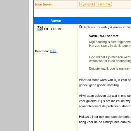
Naar boven
Auteur
Geplaatst: zaterdag 4 januari 2014
PIETER619
SAVIOR412 schreef:
Mijn houding is niks tegenov
Het zou raar zijn als ik tegen
Berichten:
1149
God wil dat zijn mensen wete
weten wat er in de openbaring
Enigste wat ik doe is mensen
Waar de Heer wars van is, is zo'n p
geheel geen goede instelling.
Al wij gaan geloven dat wat in ons s
voor geleefd. Hij is het die zei dat
afwachten want de profetieën staan zo
Helaas zijn er ook mensen die toch d
bang voor de de eindtijd, nee dankzi