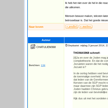
Ik heb het niet over de hel in die r
die uitkomen.
Mensen bewust maken, teksten laten z
betrouwbaar is. Dat het goede nieuw
Naar boven
Auteur
Geplaatst: vrijdag 3 januari 2014, 2
CHATULIEM368
THOMAS968 schreef:
[/i]Ja en over de Joden mag 
complottheorie. En dat de com
Jezuieten waren die het nodi
Berichten:
134
Jezuiet is?
In de oorlog hebben veel bev
de toenmalige overheid. Verz
dat leden van de Gereformeer
Kersten van de SGP mocht na
maar daarmee zijn SGP-leden n
Joden hadden Christus gekru
zijn de leden van bevindelijk
Kijk dus uit met het oordelen