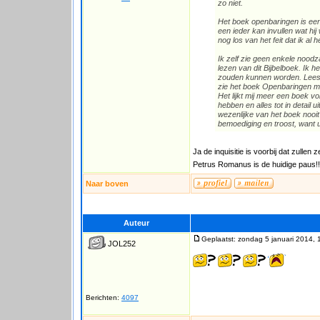
zo niet.
Het boek openbaringen is een z
een ieder kan invullen wat hij 
nog los van het feit dat ik al 
Ik zelf zie geen enkele nood
lezen van dit Bijbelboek. Ik 
zouden kunnen worden. Lees h
zie het boek Openbaringen mee
Het lijkt mij meer een boek vo
hebben en alles tot in detail u
wezenlijke van het boek nooit
bemoediging en troost, want ui
Ja de inquisitie is voorbij dat zullen
Petrus Romanus is de huidige paus!!
Naar boven
Auteur
Geplaatst: zondag 5 januari 2014, 
JOL252
Berichten:
4097