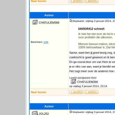
Naar boven
Auteur
Geplaatst: vrijdag 3 januari 2014, 2
CHATULIEM368
SAVIOR412 schreef:
Ik heb het niet over de hel i
over profetiën die uitkomen.
Berichten:
134
Mensen bewust maken, teksten 
100% betrouwbaar is. Dat he
Savior, want ben jij goed bezig zeg,
zoektocht is goed geweest en ik ben 
En ga vooral door om van Hem te ver
je er niks van aan, want je bereikt w
Het zegt meer over de anderen hoe ze
Laatst aangepast door
CHATULIEM368
op vrijdag 3 januari 2014, 23:14
Naar boven
Auteur
Geplaatst: vrijdag 3 januari 2014, 2
JOL252