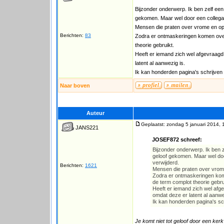
Bijzonder onderwerp. Ik ben zelf een 
gekomen. Maar wel door een collega 
Mensen die praten over vrome en opr
Berichten:
83
Zodra er ontmaskeringen komen over
theorie gebruikt.
Heeft er iemand zich wel afgevraagd
latent al aanwezig is.
Ik kan honderden pagina's schrijven
Naar boven
Auteur
Geplaatst: zondag 5 januari 2014, 
JANS221
JOSEF872 schreef:
Bijzonder onderwerp. Ik ben ze
geloof gekomen. Maar wel doo
verwijderd.
Berichten:
1621
Mensen die praten over vrome
Zodra er ontmaskeringen kome
de term complot theorie gebru
Heeft er iemand zich wel afg
omdat deze er latent al aanwe
Ik kan honderden pagina's sc
Je komt niet tot geloof door een kerk