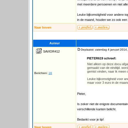
met meerdere persoenen en niet all
Leuke bijkomstigheid voor andere to
in de maand, houden we zo ook een ec
Naar boven
Auteur
Geplaatst: zaterdag 4 januari 2014
SAVIOR412
PIETER619 schreef:
Niet alleen op deze docu afga
gemaakt van de eindtijd. wordt
gemist vinden, naar ik meen 
Berichten:
16
Leuke bijkomstigheid voor and
maar voor 3 euro in de maand,
Pieter,
Is zeker niet de enigste documentair
verschillende kanten belicht.
Bedankt voor je tip!
Naar boven