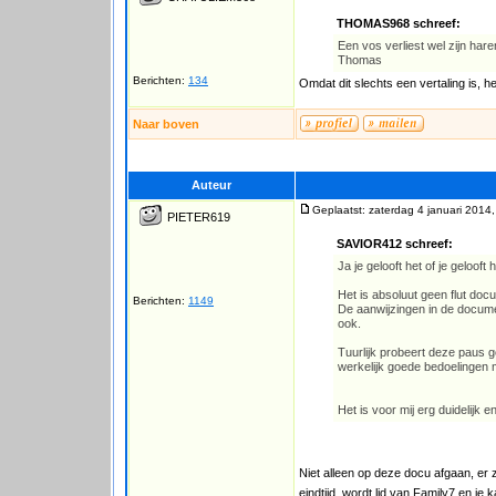
THOMAS968 schreef:
Een vos verliest wel zijn hare
Thomas
Berichten:
134
Omdat dit slechts een vertaling is, 
Naar boven
Auteur
Geplaatst: zaterdag 4 januari 2014
PIETER619
SAVIOR412 schreef:
Ja je gelooft het of je gelooft h
Het is absoluut geen flut doc
Berichten:
1149
De aanwijzingen in de documen
ook.
Tuurlijk probeert deze paus g
werkelijk goede bedoelingen m
Het is voor mij erg duidelijk e
Niet alleen op deze docu afgaan, er
eindtijd. wordt lid van Family7 en je