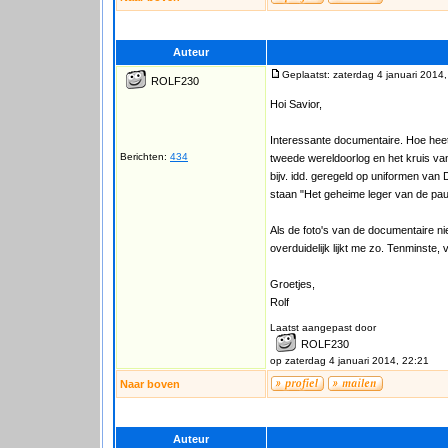
Auteur
Geplaatst: zaterdag 4 januari 2014
ROLF230
Hoi Savior,
Interessante documentaire. Hoe hee
Berichten:
434
tweede wereldoorlog en het kruis van 
bijv. idd. geregeld op uniformen van
staan "Het geheime leger van de pa
Als de foto's van de documentaire ni
overduidelijk lijkt me zo. Tenminste, 
Groetjes,
Rolf
Laatst aangepast door
ROLF230
op zaterdag 4 januari 2014, 22:21
Naar boven
Auteur