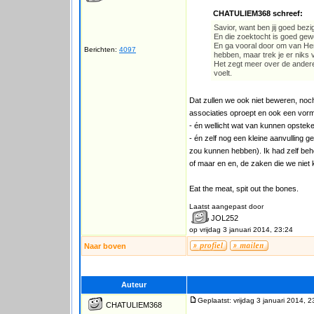
CHATULIEM368 schreef:
Savior, want ben jij goed bez
En die zoektocht is goed gewe
En ga vooral door om van Hem
Berichten:
4097
hebben, maar trek je er niks 
Het zegt meer over de anderen
voelt.
Dat zullen we ook niet beweren, noc
associaties oproept en ook een vor
- én wellicht wat van kunnen opstek
- én zelf nog een kleine aanvulling ge
zou kunnen hebben). Ik had zelf beho
of maar en en, de zaken die we niet 
Eat the meat, spit out the bones.
Laatst aangepast door
JOL252
op vrijdag 3 januari 2014, 23:24
Naar boven
Auteur
Geplaatst: vrijdag 3 januari 2014, 2
CHATULIEM368