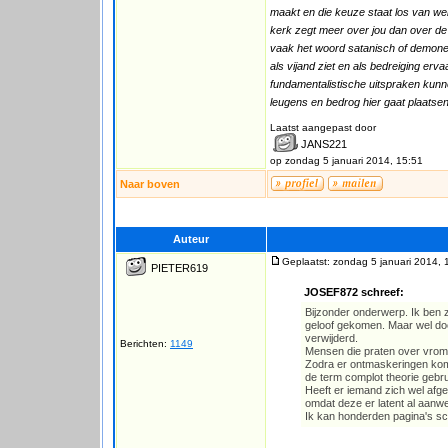
maakt en die keuze staat los van wel
kerk zegt meer over jou dan over de 
vaak het woord satanisch of demonen 
als vijand ziet en als bedreiging erv
fundamentalistische uitspraken kunne
leugens en bedrog hier gaat plaatsen
Laatst aangepast door
JANS221
op zondag 5 januari 2014, 15:51
Naar boven
Auteur
Geplaatst: zondag 5 januari 2014, 
PIETER619
JOSEF872 schreef:
Bijzonder onderwerp. Ik ben ze
geloof gekomen. Maar wel doo
verwijderd.
Berichten:
1149
Mensen die praten over vrome
Zodra er ontmaskeringen kome
de term complot theorie gebru
Heeft er iemand zich wel afg
omdat deze er latent al aanwe
Ik kan honderden pagina's sc