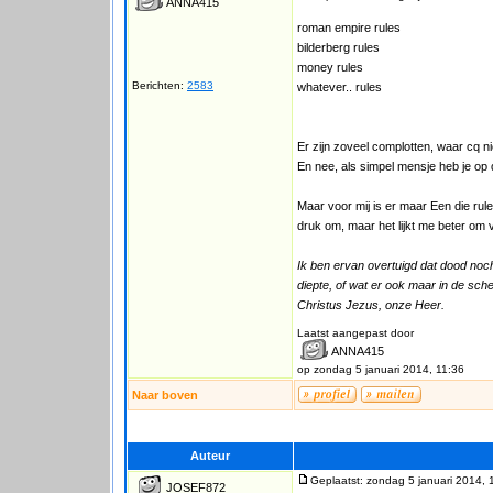
ANNA415
roman empire rules
bilderberg rules
money rules
Berichten:
2583
whatever.. rules
Er zijn zoveel complotten, waar cq ni
En nee, als simpel mensje heb je op
Maar voor mij is er maar Een die rul
druk om, maar het lijkt me beter om 
Ik ben ervan overtuigd dat dood no
diepte, of wat er ook maar in de sch
Christus Jezus, onze Heer.
Laatst aangepast door
ANNA415
op zondag 5 januari 2014, 11:36
Naar boven
Auteur
Geplaatst: zondag 5 januari 2014, 
JOSEF872