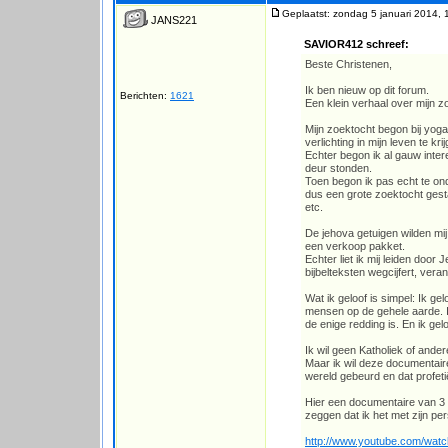
Geplaatst: zondag 5 januari 2014, 
JANS221
SAVIOR412 schreef:
Beste Christenen,
Ik ben nieuw op dit forum.
Berichten:
1621
Een klein verhaal over mijn zo
Mijn zoektocht begon bij yoga
verlichting in mijn leven te kri
Echter begon ik al gauw inter
deur stonden.
Toen begon ik pas echt te ond
dus een grote zoektocht gest
etc.
De jehova getuigen wilden mij
een verkoop pakket.
Echter liet ik mij leiden door
bijbelteksten wegcijfert, vera
Wat ik geloof is simpel: Ik ge
mensen op de gehele aarde. I
de enige redding is. En ik gelo
Ik wil geen Katholiek of ande
Maar ik wil deze documentair
wereld gebeurd en dat profeti
Hier een documentaire van 3 
zeggen dat ik het met zijn pe
http://www.youtube.com/wa