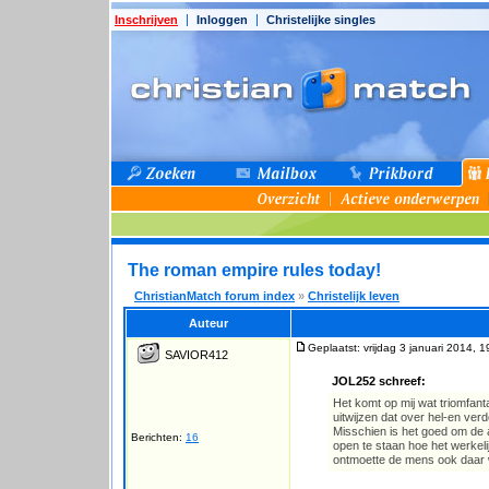
Inschrijven
Inloggen
Christelijke singles
The roman empire rules today!
ChristianMatch forum index
»
Christelijk leven
Auteur
Geplaatst: vrijdag 3 januari 2014, 1
SAVIOR412
JOL252 schreef:
Het komt op mij wat triomfanta
uitwijzen dat over hel-en verd
Misschien is het goed om de 
Berichten:
16
open te staan hoe het werkel
ontmoette de mens ook daar 