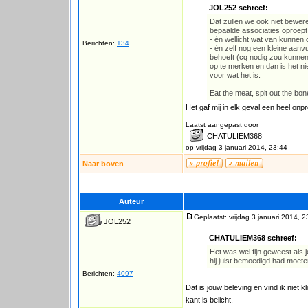
JOL252 schreef:
Dat zullen we ook niet bewer
bepaalde associaties oproep
- én wellicht wat van kunnen
Berichten:
134
- én zelf nog een kleine aanvu
behoeft (cq nodig zou kunnen 
op te merken en dan is het ni
voor wat het is.
Eat the meat, spit out the bon
Het gaf mij in elk geval een heel onpr
Laatst aangepast door
CHATULIEM368
op vrijdag 3 januari 2014, 23:44
Naar boven
Auteur
Geplaatst: vrijdag 3 januari 2014, 2
JOL252
CHATULIEM368 schreef:
Het was wel fijn geweest als j
hij juist bemoedigd had moet
Berichten:
4097
Dat is jouw beleving en vind ik niet
kant is belicht.