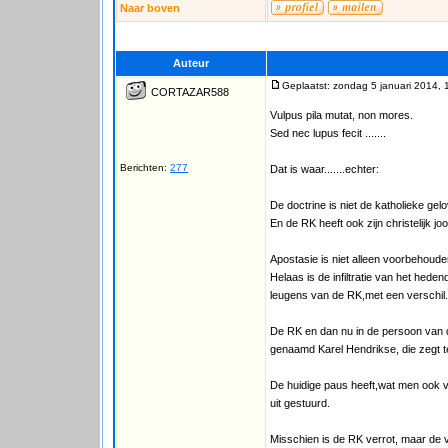
Naar boven
Auteur
Geplaatst: zondag 5 januari 2014, 
CORTAZAR588
Vulpus pila mutat, non mores.
Sed nec lupus fecit .......
Berichten:
277
Dat is waar.......echter:
De doctrine is niet de katholieke gelo
En de RK heeft ook zijn christelijk 
Apostasie is niet alleen voorbehoud
Helaas is de infiltratie van het hede
leugens van de RK,met een verschil..
De RK en dan nu in de persoon van d
genaamd Karel Hendrikse, die zegt t
De huidige paus heeft,wat men ook 
uit gestuurd.
Misschien is de RK verrot, maar de vr