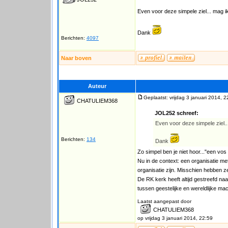
Even voor deze simpele ziel... mag ik
Dank
Berichten:
4097
Naar boven
Auteur
Geplaatst: vrijdag 3 januari 2014, 2
CHATULIEM368
JOL252 schreef:
Even voor deze simpele ziel..
Berichten:
134
Dank
Zo simpel ben je niet hoor..."een vos 
Nu in de context: een organisatie me
organisatie zijn. Misschien hebben z
De RK kerk heeft altijd gestreefd naar
tussen geestelijke en wereldlijke mac
Laatst aangepast door
CHATULIEM368
op vrijdag 3 januari 2014, 22:59