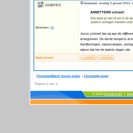
Geplaatst: zondag 5 januari 2014, 
JOSEF872
ANNETTE050 schreef:
Dat weet je niet of we in de la
andere oorlogen moeten veel 
Berichten:
83
Jezus schreef dat wij aan de olijfboo
al begonnen. De derde tempel is al i
Aardbevingen, natuurrampen, oorlogen
wijzen dat het de laatste dagen zijn.
Naar boven
ChristianMatch forum index
»
Christelijk leven
Pagina
2
van
3
© 2026
Provident BV
|
Voo