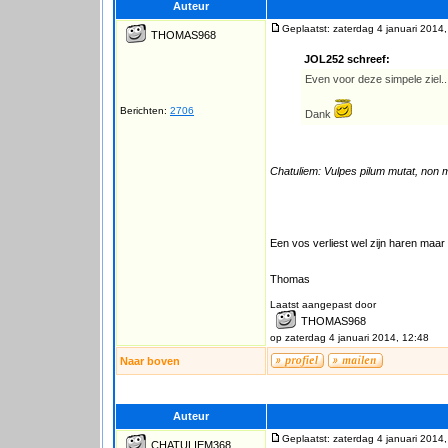
Auteur
Geplaatst: zaterdag 4 januari 2014
THOMAS968
JOL252 schreef:
Even voor deze simpele ziel..
Berichten:
2706
Dank
Chatuliem: Vulpes pilum mutat, non 
Een vos verliest wel zijn haren maar n
Thomas
Laatst aangepast door
THOMAS968
op zaterdag 4 januari 2014, 12:48
Naar boven
Auteur
Geplaatst: zaterdag 4 januari 2014
CHATULIEM368