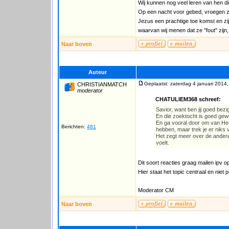
Wij kunnen nog veel leren van hen d
Op een nacht voor gebed, vroegen z
Jezus een prachtige toe komst en zij
waarvan wij menen dat ze "fout" zijn,
Naar boven
Auteur
Geplaatst: zaterdag 4 januari 2014
CHRISTIANMATCH
moderator
CHATULIEM368 schreef:
Savior, want ben jij goed bez
En die zoektocht is goed gewe
En ga vooral door om van Hem
Berichten:
481
hebben, maar trek je er niks 
Het zegt meer over de anderen
voelt.
Dit soort reacties graag mailen ipv o
Hier staat het topic centraal en nie
Moderator CM
Naar boven