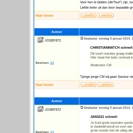
Voor hen te bidden (die"fout") zijn, t
Liefde beter uit dan door bepaalde 
Naar boven
Auteur
Geplaatst: zondag 5 januari 2014, 
JOSEF872
CHRISTIANMATCH schreef
Dit soort reacties graag maile
Hier staat het topic centraal
Berichten:
83
Moderator CM
Tjonge jonge CM wij gaan Saviour nie
Naar boven
Auteur
Geplaatst: zondag 5 januari 2014, 
JOSEF872
JANS221 schreef:
Je kunt grote woorden spreke
er bedoeld wordt en over wie 
grote moeite met de uitleg die
Berichten:
83