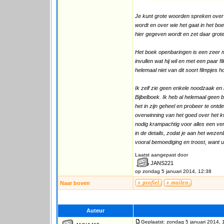
Je kunt grote woorden spreken over 
wordt en over wie het gaat in het bo
hier gegeven wordt en zet daar grote 
Het boek openbaringen is een zeer moe
invullen wat hij wil en met een paar fi
helemaal niet van dit soort filmpjes h
Ik zelf zie geen enkele noodzaak en 
Bijbelboek. Ik heb al helemaal geen
het in zijn geheel en probeer te ont
overwinning van het goed over het kwa
nodig krampachtig voor alles een verk
in de details, zodat je aan het wezen
vooral bemoediging en troost, want ui
Laatst aangepast door
JANS221
op zondag 5 januari 2014, 12:38
Naar boven
Auteur
Geplaatst: zondag 5 januari 2014, 