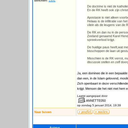
Berichten:
1331
De doctrine is niet de katholi
En de RK heeft ook zijn chris
Apostasie is niet alleen voo
Helaas is de infiltratie van 
vilein als de leugens van de R
De RK en dan nu in de persoo
Zeeland genaamd Karel Hendri
spreekverbod krijgt.
De huidige paus heeft,wat m
bisschoppen de laan uit gest
Misschien is de RK verrot, maa
discussie stellen en zelf doo
Ja, een dominee die in een bepaalde 
dan een, in de Islam gelovend, mosli
Zich openbaart in deze verschillende 
krijgt. Mensen die het niet met hem
Laatst aangepast door
ANNETTE050
op zondag 5 januari 2014, 19:39
Naar boven
Auteur