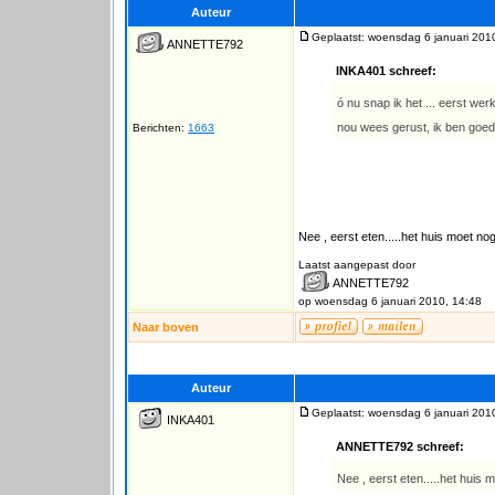
Auteur
Geplaatst: woensdag 6 januari 201
ANNETTE792
INKA401 schreef:
ó nu snap ik het ... eerst we
nou wees gerust, ik ben goed
Berichten:
1663
Nee , eerst eten.....het huis moet 
Laatst aangepast door
ANNETTE792
op woensdag 6 januari 2010, 14:48
Naar boven
Auteur
Geplaatst: woensdag 6 januari 201
INKA401
ANNETTE792 schreef:
Nee , eerst eten.....het hui