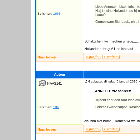
Liebe Annette... bitte nicht In
Haij ist eine Hollander, so hi
Berichten:
1663
Leute?
Gemeinsam Bier sauf.. eh tri
Schätzchen, wir machen umzug........
Hollander sehr gut! Und ich sauf.....
Naar boven
Auteur
Geplaatst: dinsdag 5 januari 2010,
HAAS141
ANNETTE792 schreef:
Jij hebt echt een raar idee ov
Lekker zwiebelsuppe, kasesp
Berichten:
184
als inka niet komt ... komen wij wel ho
Naar boven