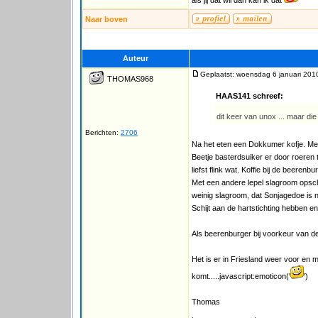
als jij dat wil dan kan ik dat
Naar boven
Auteur
Geplaatst: woensdag 6 januari 201
THOMAS968
HAAS141 schreef:
dit keer van unox ... maar die
Berichten:
2706
Na het eten een Dokkumer kofje. Men 
Beetje basterdsuiker er door roeren t
liefst flink wat. Koffie bij de beere
Met een andere lepel slagroom opsche
weinig slagroom, dat Sonjagedoe is 
Schijt aan de hartstichting hebben 
Als beerenburger bij voorkeur van de
Het is er in Friesland weer voor en 
komt.....javascript:emoticon('
')
Thomas