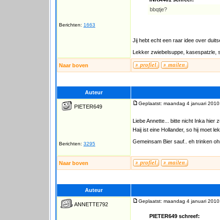
bbqtje?
Berichten:
1663
Jij hebt echt een raar idee over duit
Lekker zwiebelsuppe, kasespatzle, 
Naar boven
Auteur
Geplaatst: maandag 4 januari 2010
PIETER649
Liebe Annette... bitte nicht Inka hier
Haij ist eine Hollander, so hij moet 
Gemeinsam Bier sauf.. eh trinken oh
Berichten:
3295
Naar boven
Auteur
Geplaatst: maandag 4 januari 2010
ANNETTE792
PIETER649 schreef: