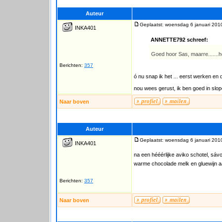
Auteur
Geplaatst: woensdag 6 januari 201
INKA401
ANNETTE792 schreef:
Goed hoor Sas, maarre.......
Berichten:
357
ó nu snap ik het ... eerst werken en
nou wees gerust, ik ben goed in slo
Naar boven
Auteur
Geplaatst: woensdag 6 januari 201
INKA401
na een hééérlijke aviko schotel, sáv
warme chocolade melk en gluewijn 
Berichten:
357
Naar boven