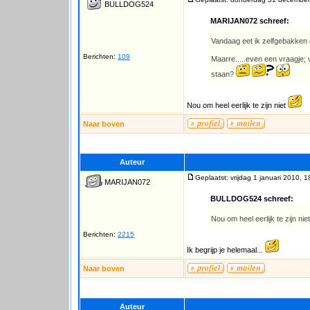
BULLDOG524
MARIJAN072 schreef:
Vandaag eet ik zelfgebakken 
Berichten:
109
Maarre.....even een vraagje; 
staan?
Nou om heel eerlijk te zijn niet
Naar boven
Auteur
Geplaatst: vrijdag 1 januari 2010, 1
MARIJAN072
BULLDOG524 schreef:
Nou om heel eerlijk te zijn nie
Berichten:
2215
Ik begrijp je helemaal...
Naar boven
Auteur