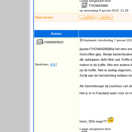
Laatst aangepast door
THOMAS968
op woensdag 6 januari 2010, 21:26
Naar boven
Auteur
Geplaatst: donderdag 7 januari 201
HANNAH810
[quote=THOMAS968]Na het eten een D
Irishcoffee glas. Beetje basterdsuiker
dik opkloppen, liefst flink wat. Koff
Berichten:
4047
maken in de koffie. Met een andere l
op de koffie. Niet te weinig slagroo
Schijt aan de hartstichting hebben 
Als beerenburger bij voorkeur van de
Het is er in Friesland weer voor en m
hmm, 35% maar??
Laatst aangepast door