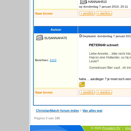
HANNAH810
op donderdag 7 januari 2010, 20:11
Naar boven
Auteur
Geplaatst: donderdag 7 januari 201
SUSANNAH475
PIETER649 schreef:
Liebe Annette... bitte nicht In
Haij ist eine Hollander, so hi
Berichten:
2113
Leute?
Gemeinsam Bier sauf.. eh tri
haha ... aardieger ? je moet toch een
Naar boven
ChristianMatch forum index
»
Van alles wat
Pagina
3
van
186
© 2026
Provident BV
|
Voo