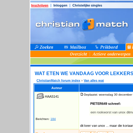
Inschrijven
Inloggen
Christelijke singles
WAT ETEN WE VANDAAG VOOR LEKKER
ChristianMatch forum index
»
Van alles wat
Auteur
Geplaatst: woensdag 30 december 
HAAS141
PIETER649 schreef:
een rookworst van unox dit
Berichten:
184
dit keer van unox ... maar die koriaa