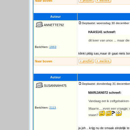
Naar boven
Auteur
Geplaatst: woensdag 30 december 
ANNETTE792
HAAS141 schreef:
dit keer van unox ... maar die
Berichten:
1663
klinkt pittig sas,maar dr gaat niets
Naar boven
Auteur
Geplaatst: donderdag 31 december
SUSANNAH475
MARIJAN072 schreef:
Vandaag eet ik zelfgebakken 
Berichten:
2113
Maarre.....even een vraagje; 
staan?
ja joh .. krijg nu de smaak eindelijk