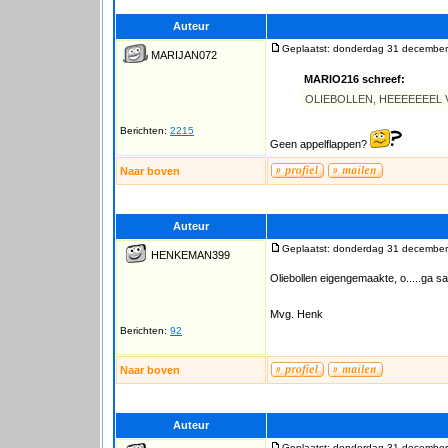
Auteur
Geplaatst: donderdag 31 december
MARIJAN072
MARIO216 schreef:
OLIEBOLLEN, HEEEEEEEL
Berichten:
2215
Geen appelflappen?
Naar boven
Auteur
Geplaatst: donderdag 31 december
HENKEMAN399
Oliebollen eigengemaakte, o.....ga 
Mvg. Henk
Berichten:
92
Naar boven
Auteur
Geplaatst: donderdag 31 december