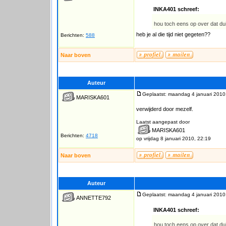
INKA401 schreef:
hou toch eens op over dat du
heb je al die tijd niet gegeten??
Berichten:
588
Naar boven
Auteur
Geplaatst: maandag 4 januari 2010
MARISKA601
verwijderd door mezelf.
Laatst aangepast door
MARISKA601
Berichten:
4718
op vrijdag 8 januari 2010, 22:19
Naar boven
Auteur
Geplaatst: maandag 4 januari 2010
ANNETTE792
INKA401 schreef:
hou toch eens op over dat du