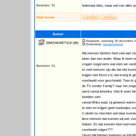
Berichten: 51
helemaal niets, maar wel van alles w
Naar boven
Auteur
Geplaatst: zaterdag 26 december 2
SIMONKWET418
(88)
Onderwerp:
minaretverbod
Wij mensen denken heel veel aan zich
beter dan een ander. Waar ik heen wi
vragen nogal eens wat eten we vanda
Berichten: 51
er veel mensen zijn die dat niet kunn
krijgen met Kerst e.d, dat kreeg ik 
voorbeeld voor geschoteld. Toen ik
de TV zender Family7 naar het zingen
werd vanuit Amerika. Heb ik weer b
beelden zien
vanuit Afrika waar zij geweest waren
te eten en krijgen geen kadootjes zoa
U denkt nu mischien wel daar kunnen
lieve mensen dat kunnen wij wel, voo
helpen. En dat kunnen heel veel mense
voorbeeld volgen???
Ukunt inlichtingen inwinnen op info@k