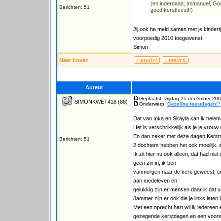
(en inderdaad; Immanuel, God 
Berichten: 51
goed kerstfeest!!)
Jij ook he meid samen met je kinde
voorpoedig 2010 toegewenst.
Simon
Naar boven
Auteur
Geplaatst: vrijdag 25 december 200
SIMONKWET418
(88)
Onderwerp:
Gezellige feestdagen!?
Dat van Inka en Skayla kan ik helem
Het is verschrikkelijk als je je vrouw
En dan zeker met deze dagen Kerstmi
Berichten: 51
2 dochters hebben het ook moeilijk,
Ik zit hier nu ook alleen, dat had ni
geen zin in, ik ben
vanmorgen naar de kerk geweest, en to
aan medeleven en
gelukkig zijn er mensen daar ik dat va
Jammer zijn er ook die je links laten
Met een oprecht hart wil ik iedereen
gezegende kerstdagen en een voor