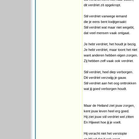
dit verdriet zit opgekropt.
Stil verdriet vanwege iemand
die je eens bent kwijtgeraakt
Stil verdriet wat maar niet wegebt,
dat veel mensen vaak ontgaat.
Je hebt verdriet; het houdt je bezig.
Je hebt verdriet, maar toont het niet
want anderen hebben eigen zorgen.
Zij hebben zelf vaak ook verdriet.
Stil verdriet, heel diep verborgen.
Dit verdriet verzwijg je gauw.
Stil verdriet aan het oog onttrokken
wat jij goed verborgen houdt.
Maar de Heiland ziet jouw zorgen,
kent jouw leven heel erg goed.
Hij ziet jouw stil verdriet wel zitten
En Hijweet hoe jij je voelt.
Hij veracht niet het verstopte