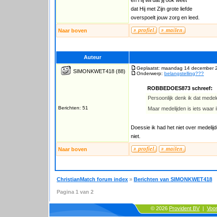
en Hij wil dat jij ook weet
dat Hij met Zijn grote liefde
overspoelt jouw zorg en leed.
Naar boven
Auteur
Geplaatst: maandag 14 december 
SIMONKWET418
(88)
Onderwerp:
belangstelling???
ROBBEDOES873 schreef:
Persoonlijk denk ik dat medel
Berichten: 51
Maar medelijden is iets waar 
Doessie ik had het niet over medelij
niet.
Naar boven
ChristianMatch forum index
»
Berichten van SIMONKWET418
Pagina
1
van
2
© 2026
Provident BV
|
Voo