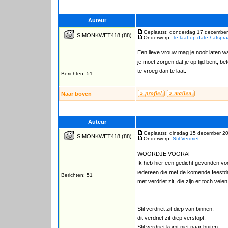
Auteur
Geplaatst: donderdag 17 december
SIMONKWET418
(88)
Onderwerp:
Te laat op date / afsp
Een lieve vrouw mag je nooit laten 
je moet zorgen dat je op tijd bent, be
te vroeg dan te laat.
Berichten: 51
Naar boven
Auteur
Geplaatst: dinsdag 15 december 2
SIMONKWET418
(88)
Onderwerp:
Stil Verdriet
WOORDJE VOORAF
Ik heb hier een gedicht gevonden vo
iedereen die met de komende feest
Berichten: 51
met verdriet zit, die zijn er toch velen
Stil verdriet zit diep van binnen;
dit verdriet zit diep verstopt.
Stil verdriet komt niet naar buiten,