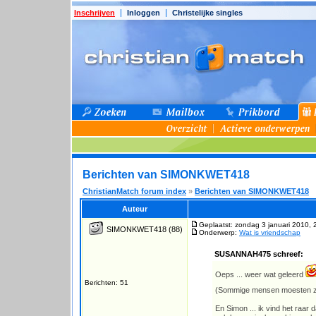
Inschrijven
Inloggen
Christelijke singles
Berichten van SIMONKWET418
ChristianMatch forum index
»
Berichten van SIMONKWET418
Auteur
Geplaatst: zondag 3 januari 2010, 
SIMONKWET418
(88)
Onderwerp:
Wat is vriendschap
SUSANNAH475 schreef:
Oeps ... weer wat geleerd
Berichten: 51
(Sommige mensen moesten z
En Simon ... ik vind het raar d