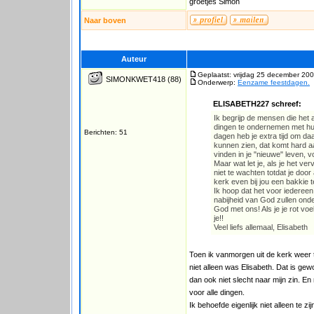
groetjes Simon
Naar boven
Auteur
Geplaatst: vrijdag 25 december 200
SIMONKWET418
(88)
Onderwerp:
Eenzame feestdagen.
ELISABETH227 schreef:
Ik begrijp de mensen die het 
dingen te ondernemen met hun 
Berichten: 51
dagen heb je extra tijd om d
kunnen zien, dat komt hard aan
vinden in je "nieuwe" leven, v
Maar wat let je, als je het ver
niet te wachten totdat je do
kerk even bij jou een bakkie 
Ik hoop dat het voor iedereen 
nabijheid van God zullen ond
God met ons! Als je je rot voel
je!!
Veel liefs allemaal, Elisabeth
Toen ik vanmorgen uit de kerk weer th
niet alleen was Elisabeth. Dat is gew
dan ook niet slecht naar mijn zin. En
voor alle dingen.
Ik behoefde eigenlijk niet alleen te 