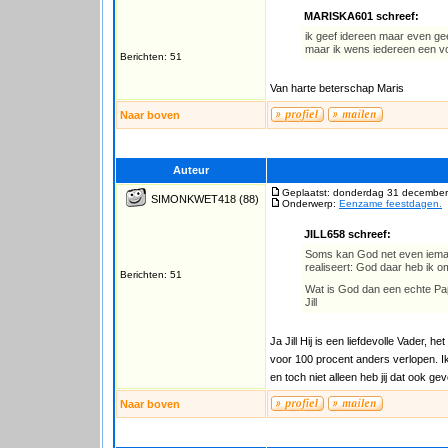
MARISKA601 schreef:
ik geef idereen maar even ge
maar ik wens iedereen een v
Berichten: 51
Van harte beterschap Maris
Naar boven
Auteur
Geplaatst: donderdag 31 december
SIMONKWET418
(88)
Onderwerp:
Eenzame feestdagen.
JILL658 schreef:
Soms kan God net even iemand
realiseert: God daar heb ik 
Berichten: 51
Wat is God dan een echte P
Jill
Ja Jill Hij is een liefdevolle Vader, het 
voor 100 procent anders verlopen. I
en toch niet alleen heb jij dat ook gev
Naar boven