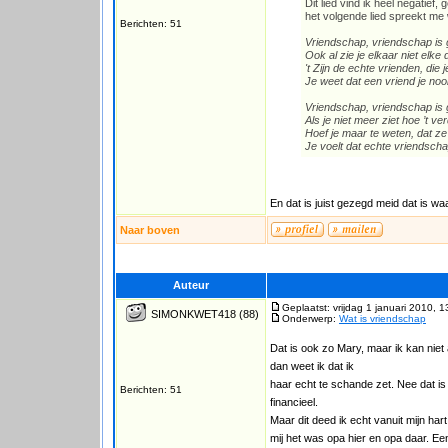
Dit lied vind ik heel negatief,
het volgende lied spreekt me 
Berichten: 51
Vriendschap, vriendschap is
Ook al zie je elkaar niet elke 
't Zijn de echte vrienden, die j
Je weet dat een vriend je nooi
Vriendschap, vriendschap is
Als je niet meer ziet hoe ’t v
Hoef je maar te weten, dat z
Je voelt dat echte vriendscha
En dat is juist gezegd meid dat is wa
Naar boven
Auteur
Geplaatst: vrijdag 1 januari 2010, 1
SIMONKWET418
(88)
Onderwerp:
Wat is vriendschap
Dat is ook zo Mary, maar ik kan niet
dan weet ik dat ik
haar echt te schande zet. Nee dat is 
Berichten: 51
financieel.
Maar dit deed ik echt vanuit mijn har
mij het was opa hier en opa daar. Ee