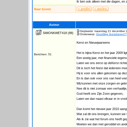
Ik ben ook alleen met die dagen, en 
Naar boven
Auteur
Geplaatst: maandag 21 december 
SIMONKWET418
(88)
Onderwerp:
Gezellige feestdagen!?
Kerst en Nieuwjaarwens
Het is bijna Kerst en het jaar 2009 lig
Berichten: 51
Een woeig jaar, met financiele tegen
Laten we ons eerst op deKerst richt
Dit is toch het feest dat iedereen mo
Hij is voor ons allen gekomen op de
En is dan ook voor ons van heel vee
Wij kunnen met onze zorgen en gebrek
Nee dit is niet zomaar een verhaaltje
God heeft ons Zijn Zoon gegeven,
Laten we dan naast elkaar er in vre
Dan komt het nieuwe jaar 2010 aang
Wat zal dit ons brengen, kunnen we
Als ik zie wat het forum ons heeft g
Moeten we dan met geroddel en ande