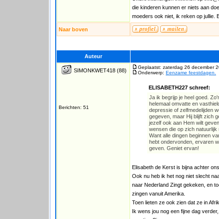
die kinderen kunnen er niets aan do
moeders ook niet, ik reken op jullie
Naar boven
Auteur
Geplaatst: zaterdag 26 december 2
SIMONKWET418
(88)
Onderwerp:
Eenzame feestdagen.
ELISABETH227 schreef:
Ja ik begrijp je heel goed. Zo
helemaal omvatte en vasthiel
Berichten: 51
depressie of zelfmedelijden 
gegeven, maar Hij blijft zich 
jezelf ook aan Hem wilt geven
wensen die op zich natuurlijk 
Want alle dingen beginnen van
hebt ondervonden, ervaren we
geven. Geniet ervan!
Elisabeth de Kerst is bijna achter on
Ook nu heb ik het nog niet slecht na
naar Nederland Zingt gekeken, en t
zingen vanuit Amerika.
Toen lieten ze ook zien dat ze in Af
Ik wens jou nog een fijne dag verd