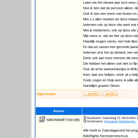
Laten we het nieuwe jaar toch eens 
Nee ik ben niet de persoon alleen, d
Ook ik ben een mens met fouten en 
Met z,n allen moeten we deze impas
Iedereen ook op deze site weet wat er 
Met je medemens, ook op deze site g
Mijn wens is, dat we hier op deze sit
Hopelijk mogen vieren, een hele fijne
En dat we samen een gezonde jaarw
Iedereen al is het op afstand, een
Denk ook aan onze mensen die eenz
Die hebben het alleen ook niet zo fijn
Ook de arme weeskindertjes in Afrik
Kom, laat ons helpen, strek uit u he
Gods zegen en Hulp wens ik jullie all
Hartelijke groeten Simon
Naar boven
Auteur
Geplaatst: maandag 21 december 
SIMONKWET418
(88)
Onderwerp:
Eenzame feestdagen.
Wie heeft er Zaterdagavond het pr
KidsRights Kerststerrencircus.