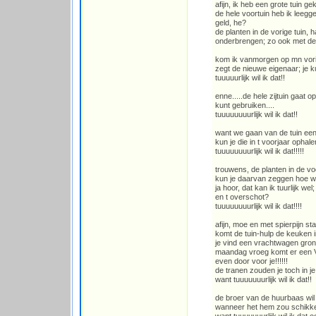
afijn, ik heb een grote tuin ge
de hele voortuin heb ik leegg
geld, he?
de planten in de vorige tuin, 
onderbrengen; zo ook met de 
kom ik vanmorgen op mn vorig 
zegt de nieuwe eigenaar; je ku
tuuuuurlijk wil ik dat!!
enne.....de hele zijtuin gaat 
kunt gebruiken....
tuuuuuuuurlijk wil ik dat!!
want we gaan van de tuin een 
kun je die in t voorjaar ophal
tuuuuuuuurlijk wil ik dat!!!!!
trouwens, de planten in de voo
kun je daarvan zeggen hoe w
ja hoor, dat kan ik tuurlijk wel
en t overschot?
tuuuuuuuurlijk wil ik dat!!!!
afijn, moe en met spierpijn sta 
komt de tuin-hulp de keuken i
je vind een vrachtwagen grond 
maandag vroeg komt er een 
even door voor je!!!!!!
de tranen zouden je toch in je
want tuuuuuuurlijk wil ik dat!!
de broer van de huurbaas wil
wanneer het hem zou schikk