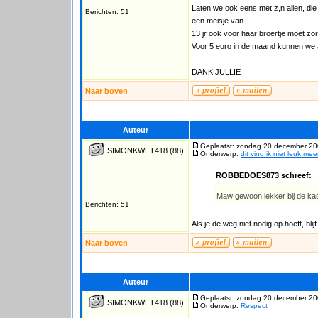
Laten we ook eens met z,n allen, die
Berichten: 51
een meisje van
13 jr ook voor haar broertje moet zor
Voor 5 euro in de maand kunnen we al 
DANK JULLIE
Naar boven
Auteur
Geplaatst: zondag 20 december 20
SIMONKWET418
(88)
Onderwerp:
dit vind ik niet leuk meer
ROBBEDOES873 schreef:
Maw gewoon lekker bij de kac
Berichten: 51
Als je de weg niet nodig op hoeft, blijf
Naar boven
Auteur
Geplaatst: zondag 20 december 20
SIMONKWET418
(88)
Onderwerp:
Respect