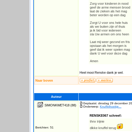
Zorg voor kinderen in nood
geef de arme mensen brood
laat de zieken als het mag
beter worden op een dag
Zorgt U voor ons hele huis
als we buiten zijn of thuis
ja ik bid voor iedereen
sla Uw armen om ons heen
Laat mij weer gezond en fris
opstaan als het morgen is
geef dat ik weer spelen mag
dank U wel voor deze dag
Amen
Heel mooi Renske dank je wel.
Naar boven
Auteur
Geplaatst: dinsdag 29 december 2
SIMONKWET418
(88)
Onderwerp:
Knuffelhoekje...
RENSKE067 schreef:
thnx trijnie
Berichten: 51
dikke knuffel terug