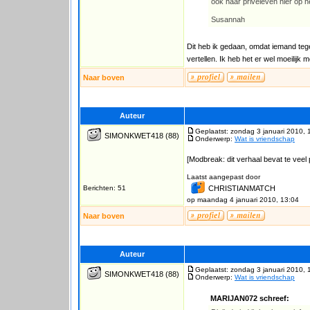
ook haar priveleven hier op he
Susannah
Dit heb ik gedaan, omdat iemand tege
vertellen. Ik heb het er wel moeilijk
Naar boven
Auteur
Geplaatst: zondag 3 januari 2010, 
SIMONKWET418
(88)
Onderwerp:
Wat is vriendschap
[Modbreak: dit verhaal bevat te veel 
Laatst aangepast door
Berichten: 51
CHRISTIANMATCH
op maandag 4 januari 2010, 13:04
Naar boven
Auteur
Geplaatst: zondag 3 januari 2010, 
SIMONKWET418
(88)
Onderwerp:
Wat is vriendschap
MARIJAN072 schreef: