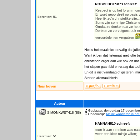
ROBBEDOES873 schreef:
Respect is op het forum mome
Er word geoordeelt op basis 
Berichten: 51
Heerlijk zo'n christelijke site...
Soms zijn sommige Christenen
Omdat ze denken dat ze het 
Denken ze vervolgens ook nog
veroordelen en verguizen
Het is helemaal niet toevallig dat jul
Want ik ben dat helemaal met jullie 
christenen erger dan wie ook en dat i
het slapen gaan bid en vraag dat to
En dit is niet vandaag of gisteren, maa
Sterkte allemaal hierin.
Naar boven
Auteur
Geplaatst: donderdag 17 december
SIMONKWET418
(88)
Onderwerp:
Kleine wonderen in het 
HANNAH810 schreef:
toen ik aan t zoeken was naa
weer een klein tuintje willen;
Berichten: 51