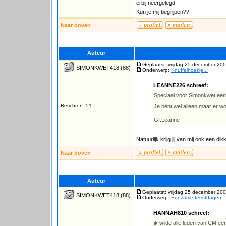
erbij neergelegd.
Kun je mij begrijpen??
Naar boven
Auteur
Geplaatst: vrijdag 25 december 200
SIMONKWET418
(88)
Onderwerp:
Knuffelhoekje...
LEANNE226 schreef:
Speciaal voor Simonkwet een 
Berichten: 51
Je bent wel alleen maar er w
Gr.Leanne
Natuurlijk krijg jij van mij ook een d
Naar boven
Auteur
Geplaatst: vrijdag 25 december 200
SIMONKWET418
(88)
Onderwerp:
Eenzame feestdagen.
HANNAH810 schreef:
ik wilde alle leden van CM e