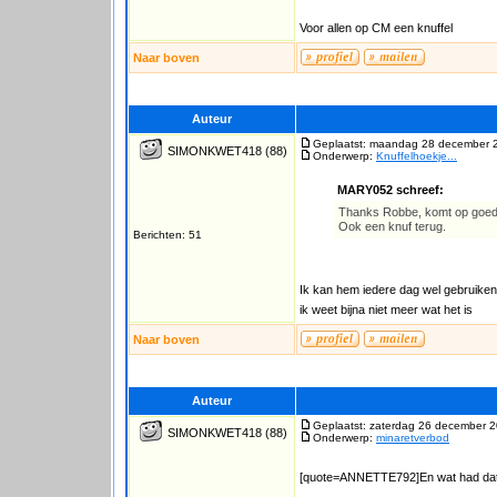
Voor allen op CM een knuffel
Naar boven
Auteur
Geplaatst: maandag 28 december 
SIMONKWET418
(88)
Onderwerp:
Knuffelhoekje...
MARY052 schreef:
Thanks Robbe, komt op goe
Ook een knuf terug.
Berichten: 51
Ik kan hem iedere dag wel gebruiken
ik weet bijna niet meer wat het is
Naar boven
Auteur
Geplaatst: zaterdag 26 december 2
SIMONKWET418
(88)
Onderwerp:
minaretverbod
[quote=ANNETTE792]En wat had dat 