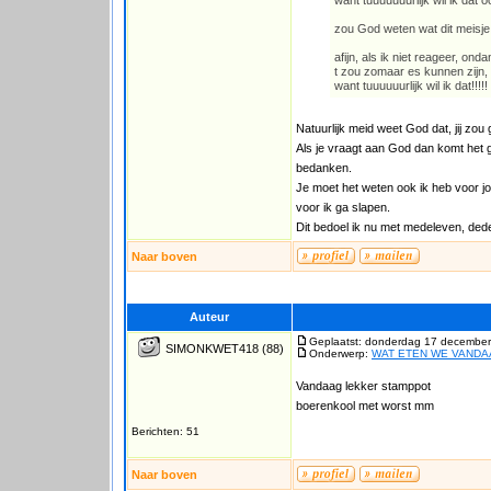
want tuuuuuuurlijk wil ik dat o
zou God weten wat dit meisje
afijn, als ik niet reageer, ond
t zou zomaar es kunnen zijn, d
want tuuuuuurlijk wil ik dat!!!!!
Natuurlijk meid weet God dat, jij zou gr
Als je vraagt aan God dan komt het go
bedanken.
Je moet het weten ook ik heb voor 
voor ik ga slapen.
Dit bedoel ik nu met medeleven, ded
Naar boven
Auteur
Geplaatst: donderdag 17 december
SIMONKWET418
(88)
Onderwerp:
WAT ETEN WE VAND
Vandaag lekker stamppot
boerenkool met worst mm
Berichten: 51
Naar boven