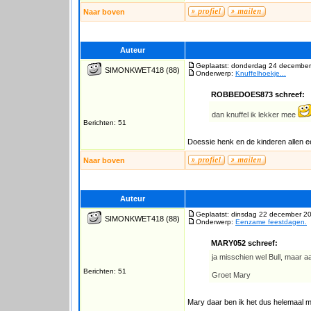
Naar boven
Auteur
Geplaatst: donderdag 24 december
SIMONKWET418
(88)
Onderwerp:
Knuffelhoekje...
ROBBEDOES873 schreef:
dan knuffel ik lekker mee
Berichten: 51
Doessie henk en de kinderen allen e
Naar boven
Auteur
Geplaatst: dinsdag 22 december 2
SIMONKWET418
(88)
Onderwerp:
Eenzame feestdagen.
MARY052 schreef:
ja misschien wel Bull, maar aan
Berichten: 51
Groet Mary
Mary daar ben ik het dus helemaal 