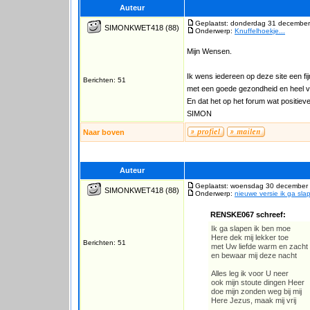
Auteur
Geplaatst: donderdag 31 december
SIMONKWET418
(88)
Onderwerp:
Knuffelhoekje...
Mijn Wensen.
Ik wens iedereen op deze site een fij
Berichten: 51
met een goede gezondheid en heel vee
En dat het op het forum wat positiev
SIMON
Naar boven
Auteur
Geplaatst: woensdag 30 december 
SIMONKWET418
(88)
Onderwerp:
nieuwe versie ik ga sla
RENSKE067 schreef:
Ik ga slapen ik ben moe
Here dek mij lekker toe
Berichten: 51
met Uw liefde warm en zacht
en bewaar mij deze nacht
Alles leg ik voor U neer
ook mijn stoute dingen Heer
doe mijn zonden weg bij mij
Here Jezus, maak mij vrij