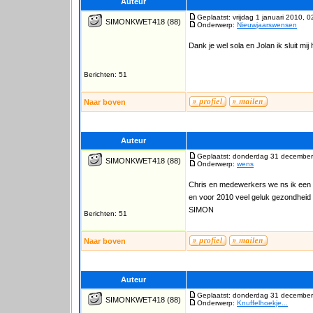
Auteur
Geplaatst: vrijdag 1 januari 2010, 0
SIMONKWET418
(88)
Onderwerp:
Nieuwjaarswensen
Dank je wel sola en Jolan ik sluit mij h
Berichten: 51
Naar boven
Auteur
Geplaatst: donderdag 31 december
SIMONKWET418
(88)
Onderwerp:
wens
Chris en medewerkers we ns ik een fi
en voor 2010 veel geluk gezondheid 
SIMON
Berichten: 51
Naar boven
Auteur
Geplaatst: donderdag 31 december
SIMONKWET418
(88)
Onderwerp:
Knuffelhoekje...