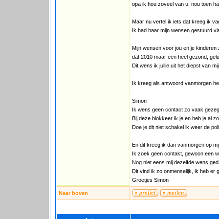
opa ik hou zoveel van u, nou toen had
Maar nu vertel ik iets dat kreeg ik v
Ik had haar mijn wensen gestuurd via
Mijn wensen voor jou en je kinderen z
dat 2010 maar een heel gezond, gelu
Dit wens ik jullie uit het diepst van mi
Ik kreeg als antwoord vanmorgen he
Simon
Ik wens geen contact zo vaak gezegd
Bij deze blokkeer ik je en heb je al z
Doe je dit niet schakel ik weer de polit
En dit kreeg ik dan vanmorgen op mij
Ik zoek geen contakt, gewoon een 
Nog niet eens mij dezelfde wens ged
Dit vind ik zo onmenselijk, ik heb er
Groetjes Simon
Naar boven