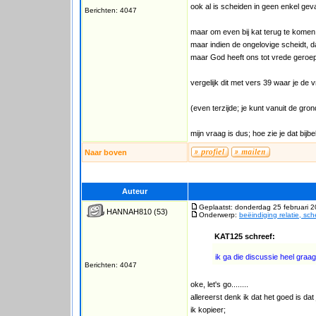
ook al is scheiden in geen enkel geva
Berichten: 4047
maar om even bij kat terug te komen;
maar indien de ongelovige scheidt, da
maar God heeft ons tot vrede geroe
vergelijk dit met vers 39 waar je de 
(even terzijde; je kunt vanuit de gro
mijn vraag is dus; hoe zie je dat bijb
Naar boven
Auteur
Geplaatst: donderdag 25 februari 
HANNAH810
(53)
Onderwerp:
beëindiging relatie, sc
KAT125 schreef:
ik ga die discussie heel graa
Berichten: 4047
oke, let's go........
allereerst denk ik dat het goed is dat 
ik kopieer;