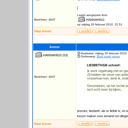
[
Laatst aangepast door
Berichten: 4047
HANNAH810
op vrijdag 26 februari 2010, 22:51
Naar boven
Auteur
Geplaatst: vrijdag 26 februari 2010
HANNAH810
(53)
Onderwerp:
Boef zoekt vrouw
LIESBETH326 schreef:
Ik werk regelmatig met ex-gede
Zij hebben de steun van ander
Berichten: 4047
vrouw/man kan, denk ik, onder
Desondanks, op het rechte pa
toch echt meer bij kijken...
precies, liesbeth, als er liefde is, 
keuze maken voor iemand om diegene
Naar boven