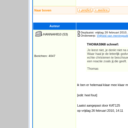
Naar boven
Auteur
Geplaatst: vrijdag 26 februari 2010
HANNAH810
(53)
Onderwerp:
Vrijheid van meningsuit
THOMAS968 schreef:
Je leest niet, je denkt niet n
Waar haal je de letterlijk god
Berichten: 4047
echte christenen te beschouwe
een reactie zoals jij die geeft.
Thomas
ik ben er helemaal klaar mee klaar 
[edit: heel fout]
Laatst aangepast door KAT125
op vrijdag 26 februari 2010, 14:11