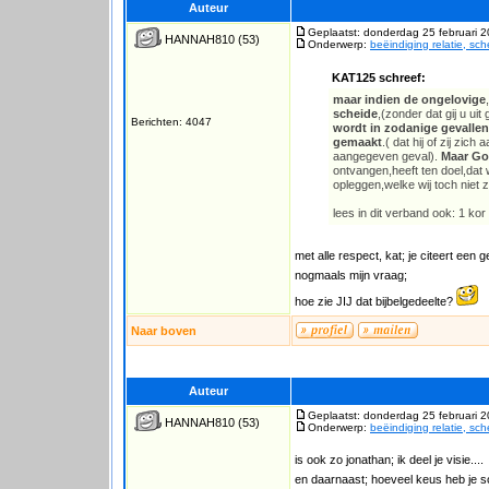
Auteur
Geplaatst: donderdag 25 februari 
HANNAH810
(53)
Onderwerp:
beëindiging relatie, sc
KAT125 schreef:
maar indien de ongelovige
scheide
,(zonder dat gij u u
Berichten: 4047
wordt in zodanige gevallen
gemaakt
.( dat hij of zij zi
aangegeven geval).
Maar Go
ontvangen,heeft ten doel,dat w
opleggen,welke wij toch niet
lees in dit verband ook: 1 kor
met alle respect, kat; je citeert een g
nogmaals mijn vraag;
hoe zie JIJ dat bijbelgedeelte?
Naar boven
Auteur
Geplaatst: donderdag 25 februari 
HANNAH810
(53)
Onderwerp:
beëindiging relatie, sc
is ook zo jonathan; ik deel je visie....
en daarnaast; hoeveel keus heb je som