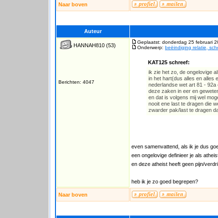
Naar boven
Auteur
Geplaatst: donderdag 25 februari 
HANNAH810
(53)
Onderwerp:
beëindiging relatie, sc
KAT125 schreef:
ik zie het zo, de ongelovige al
in het hart(dus alles en alle
Berichten: 4047
nederlandse wet art 81 - 92a
deze zaken in eer en gewete
en dat is volgens mij wel mog
nooit ene last te dragen die w
zwarder pak/last te dragen 
even samenvattend, als ik je dus goe
een ongelovige definieer je als atheis
en deze atheist heeft geen pijn/verdri
heb ik je zo goed begrepen?
Naar boven