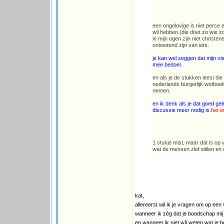
een ongelovige is niet perse 
wil hebben.(die doet zo wie z
in mijn ogen zijn niet christe
ontwetend zijn van iets.
je kan wel zeggen dat mijn visi
mee bedoel.
en als je de stukken leest die
nederlands burgerlijk wetboek
nemen.
en ik denk als je dat goed ge
discussie meer nodig is.
het e
1 stukje mist, maar dat is op
wat de mensen zlef willen en
kat,
allereerst wil ik je vragen om op ee
wanneer ik zég dat je boodschap mij ni
en wanneer ik niet wíl weten wat je b