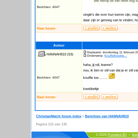
wie hierop de site heeft nog s
Berichten: 4047
single's die over hun toeren zijn, m
daar zijn er genoeg van te vinden; ho
Naar boven
Auteur
Geplaatst: donderdag 11 februari 2
HANNAH810
(53)
Onderwerp:
Knuffelhoekje...
haha, jij stil, leanne?
nou, ik ben er stil van dat je er stil v
Berichten: 4047
knuffie toe..........
kwebbeltje
Naar boven
ChristianMatch forum index
»
Berichten van HANNAH810
Pagina
131
van
135
© 2026
Provident BV
|
Voo