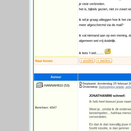
je visie verbreden.
het is, bijbels gezien, niet zo zwart wi
ik wil je graag uitleggen hoe ik het zi
meer afgeschermd via de mail?
ik val niemand aan op een mening, daa
algemeen wel vrij duidelijk.
ik lees 't wel.........
Naar boven
Auteur
Geplaatst: donderdag 25 februari 
HANNAH810
(53)
Onderwerp:
beëindiging relatie, sc
JONATHAN890 schreef:
Ik heb heel bewust jouw naam 
Berichten: 4047
Weet je...omdat ik dit onderwe
bestempelen....hahhaa mense
veroordelen.
En dan ik dan toevallig jouw m
hoofd stootte, is dan jammer.