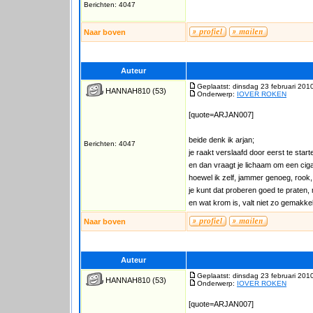
Berichten: 4047
Naar boven
Auteur
Geplaatst: dinsdag 23 februari 201
HANNAH810
(53)
Onderwerp:
IOVER ROKEN
[quote=ARJAN007]
beide denk ik arjan;
Berichten: 4047
je raakt verslaafd door eerst te star
en dan vraagt je lichaam om een ciga
hoewel ik zelf, jammer genoeg, rook,
je kunt dat proberen goed te praten,
en wat krom is, valt niet zo gemakkelij
Naar boven
Auteur
Geplaatst: dinsdag 23 februari 201
HANNAH810
(53)
Onderwerp:
IOVER ROKEN
[quote=ARJAN007]