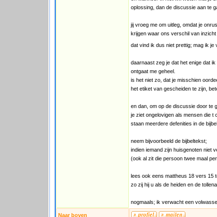
oplossing, dan de discussie aan te g
jij vroeg me om uitleg, omdat je onru
krijgen waar ons verschil van inzicht 
dat vind ik dus niet prettig; mag ik j
daarnaast zeg je dat het enige dat i
ontgaat me geheel.
is het niet zo, dat je misschien oorde
het etiket van gescheiden te zijn, be
en dan, om op de discussie door te 
je ziet ongelovigen als mensen die t 
staan meerdere defenities in de bijbel
neem bijvoorbeeld de bijbeltekst;
indien iemand zijn huisgenoten niet 
(ook al zit die persoon twee maal per
lees ook eens mattheus 18 vers 15 t
zo zij hij u als de heiden en de tollenaar
nogmaals; ik verwacht een volwassen 
Naar boven