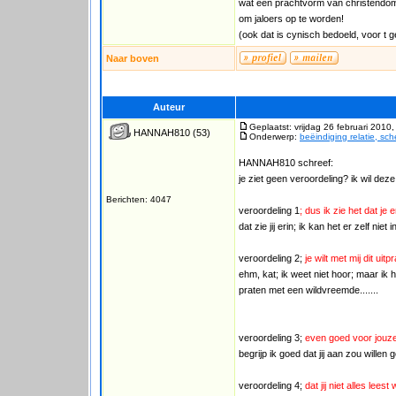
wat een prachtvorm van christendom
om jaloers op te worden!
(ook dat is cynisch bedoeld, voor t g
Naar boven
Auteur
Geplaatst: vrijdag 26 februari 2010
HANNAH810
(53)
Onderwerp:
beëindiging relatie, sc
HANNAH810 schreef:
je ziet geen veroordeling? ik wil deze 
Berichten: 4047
veroordeling 1
; dus ik zie het dat je
dat zie jij erin; ik kan het er zelf niet 
veroordeling 2;
je wilt met mij dit ui
ehm, kat; ik weet niet hoor; maar ik 
praten met een wildvreemde.......
veroordeling 3;
even goed voor jouze
begrijp ik goed dat jij aan zou will
veroordeling 4;
dat jij niet alles lee