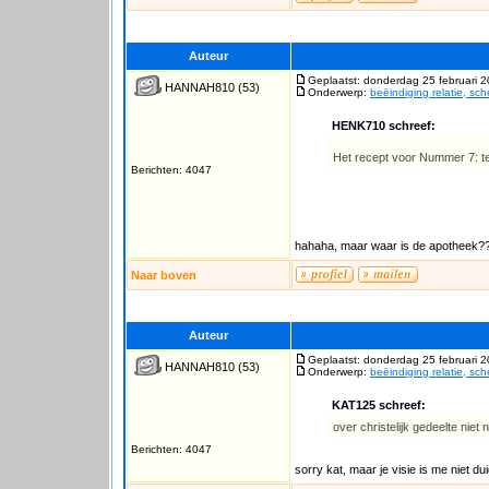
Auteur
Geplaatst: donderdag 25 februari 
HANNAH810
(53)
Onderwerp:
beëindiging relatie, sc
HENK710 schreef:
Het recept voor Nummer 7: te
Berichten: 4047
hahaha, maar waar is de apotheek
Naar boven
Auteur
Geplaatst: donderdag 25 februari 
HANNAH810
(53)
Onderwerp:
beëindiging relatie, sc
KAT125 schreef:
over christelijk gedeelte niet
Berichten: 4047
sorry kat, maar je visie is me niet du