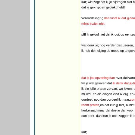
kat; wie zegt dat ik je bijdragen niet 
dat je geknipt en geplakt hebt!!
veroordeling 5;
dan vindt ik dat jij d
mijns inzien niet.
pfff ik geloof niet dat ik ooit op ee
wat denk je; nog verder discuseren, k
ik heb de neiging de moed op te geven;
dat is jou opvatting dan
over dei vero
wil je wel geloven dat
ik denk dat jij 
ik zie jullie praten zo van: we leven
mij wel. en die dingen vind ik erg. en 
oordeel. nou dan oordeel ik maar,
zor
recht praten
,en dat kun jij niet, ik ni
kerkeraad,maar dat doe je dan voor G
een kerk. dan kun je ook zeggen ik be
kat;