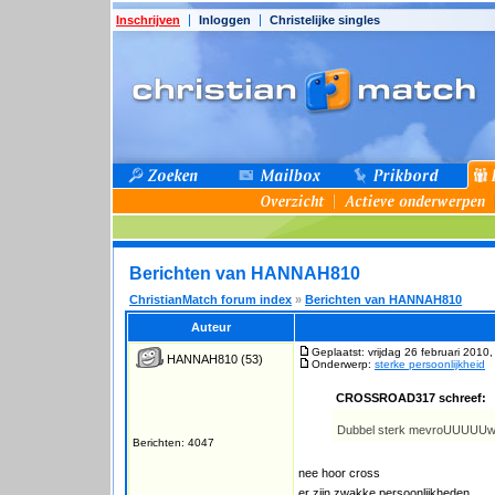
Inschrijven
Inloggen
Christelijke singles
Berichten van HANNAH810
ChristianMatch forum index
»
Berichten van HANNAH810
Auteur
Geplaatst: vrijdag 26 februari 2010
HANNAH810
(53)
Onderwerp:
sterke persoonlijkheid
CROSSROAD317 schreef:
Dubbel sterk mevroUUUUUw
Berichten: 4047
nee hoor cross
er zijn zwakke persoonlijkheden,