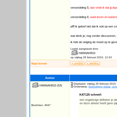
veroordeling 5;
dan vindt ik dat jij daa
veroordeling 6;
want lezen en luisteren
pfff ik geloof niet dat ik ooit op ee
wat denk je; nog verder discuseren, k
ik heb de neiging de moed op te geven;
Laatst aangepast door
HANNAH810
op vrijdag 26 februari 2010, 12:43
Naar boven
Auteur
Geplaatst: vrijdag 26 februari 2010
HANNAH810
(53)
Onderwerp:
beëindiging relatie, sc
KAT125 schreef:
een ongelovige definieer je als
en deze atheist heeft geen pij
Berichten: 4047