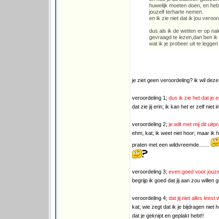
huwelijk moeten doen, en heb 
jouzelf terharte nemen.
en ik zie niet dat ik jou veroo
dus als ik de wetten er op nale
gevraagd te lezen,dan ben ik o
wat ik je probeer uit te leggen
je ziet geen veroordeling? ik wil deze 
veroordeling 1;
dus ik zie het dat je
dat zie jij erin; ik kan het er zelf niet 
veroordeling 2;
je wilt met mij dit ui
ehm, kat; ik weet niet hoor; maar ik 
praten met een wildvreemde.......
veroordeling 3;
even goed voor jouze
begrijp ik goed dat jij aan zou will
veroordeling 4;
dat jij niet alles lee
kat; wie zegt dat ik je bijdragen niet 
dat je geknipt en geplakt hebt!!