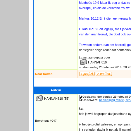
Mattheüs 19:9 Maar Ik zeg u, dat zo 
overspel, en die de verlatene trouwt,
Markus 10:12 En indien een vrouw ha
Lukas 16:18 Een iegelijk, die zijn vro
van den man trouwt, die doet ook ov
Te weten anders dan om hoererij, geli
de "legale" enige reden tot echtsche
Laatst aangepast door
HANNAH810
op donderdag 25 februari 2010, 20:2
Naar boven
Auteur
Geplaatst: donderdag 25 februari 
HANNAH810
(53)
Onderwerp:
beëindiging relatie, sc
kat,
heb je wel begrepen dat jonathan t 
Berichten: 4047
ik heb je profiel gelezen, en op t pu
in t verleden dacht ik net als jij name