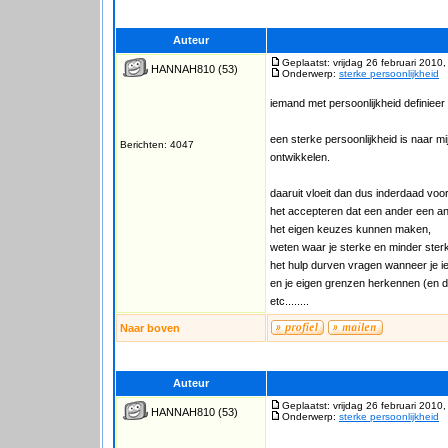
Auteur
Geplaatst: vrijdag 26 februari 2010
HANNAH810
(53)
Onderwerp:
sterke persoonlijkheid
iemand met persoonlijkheid definieer 
een sterke persoonlijkheid is naar mi
Berichten: 4047
ontwikkelen.
daaruit vloeit dan dus inderdaad voo
het accepteren dat een ander een a
het eigen keuzes kunnen maken,
weten waar je sterke en minder ster
het hulp durven vragen wanneer je ie
en je eigen grenzen herkennen (en 
etc........
Naar boven
Auteur
Geplaatst: vrijdag 26 februari 2010
HANNAH810
(53)
Onderwerp:
sterke persoonlijkheid