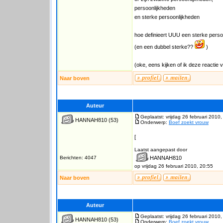
persoonlijkheden
en sterke persoonlijkheden
hoe definieert UUU een sterke perso
(en een dubbel sterke??
)
(oke, eens kijken of ik deze reactie 
Naar boven
Auteur
Geplaatst: vrijdag 26 februari 2010
HANNAH810
(53)
Onderwerp:
Boef zoekt vrouw
[
Laatst aangepast door
Berichten: 4047
HANNAH810
op vrijdag 26 februari 2010, 20:55
Naar boven
Auteur
Geplaatst: vrijdag 26 februari 2010
HANNAH810
(53)
Onderwerp:
Boef zoekt vrouw