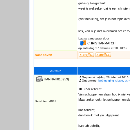
gut-e-gut-e-gut kat!
weet je wel zeker dat je een christen
(wat ben ik blij, dat je in het topic o
lies, kan ik je niet overhalen om er
Laatst aangepast door
CHRISTIANMATCH
op zaterdag 27 februari 2010, 18:52
Naar boven
Auteur
Geplaatst: vrijdag 26 februari 2010
HANNAH810
(53)
Onderwerp:
beëindiging relatie, sc
JILL658 schreef:
Van schoppen en slaan hou ik niet va
Maar zeker ook niet schoppen en sla
Berichten: 4047
kat schreef;
dan ben ik met jou uitgepraat.
hannah schrijft;