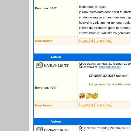
beide denk ik arjan;
Berichten: 4047
je raakt verslaafd door eerst te star
en dan vraagt je lichaam om een ciga
hoewel ik zelf, jammer genoeg, rook,
je kunt dat proberen goed te praten,
en wat krom is, valt niet zo gemakkelij
Naar boven
Auteur
Geplaatst: zondag 21 februari 2010
HANNAH810
(53)
Onderwerp:
scheppingsdoel
CROSSROAD317 schreef:
kon je weer niet wachten vro
Berichten: 4047
Naar boven
Auteur
Geplaatst: zaterdag 20 februari 20
HANNAH810
(53)