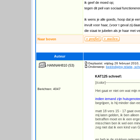
ik geef de moed op;
tegen dit peil van sociaal functionere
ik wens je alle goeds, hoop dat je ee
invult voor haar, (voor t geval zij daar
die staat te jubelen als je haar met v
Naar boven
Auteur
Geplaatst: vrijdag 26 februari 2010
HANNAH810
(53)
Onderwerp:
beëindiging relatie, sc
KAT125 schreef:
[/color]---------------------------
Berichten: 4047
Het gaat er niet om wat mijn 
indien iemand zijn huisgenote
begrijpen, is hij minder dan 
matt 18 vers 15 - 17 gaat over
mij laten gelden, ik ben alleen
betraffen moet en ik een erge
misschien ben ik wel een min
zeg niet dat ik een kind van 
en heb je de stukken gelezen z