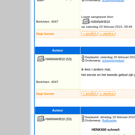
Onderwerp:
scheppingsdoel
.
Laatst aangepast door
Berichten: 4047
HANNAH810
op zaterdag 20 februari 2010, 09:46
Naar boven
Auteur
Geplaatst: zaterdag 20 februari 20
HANNAH810
(53)
Onderwerp:
scheppingsdoel
ik lees t anders mar;
het eerste en het tweede gebod zijn 
Berichten: 4047
Naar boven
Auteur
Geplaatst: dinsdag 16 februari 201
HANNAH810
(53)
Onderwerp:
Ruilhoekje
HENK600 schreef: