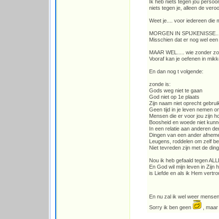
Ik heb niets tegen jou persoo
niets tegen je, alleen de veroo
Weet je.... voor iedereen die 
MORGEN IN SPIJKENISSE.....
Misschien dat er nog wel een
MAAR WEL..... wie zonder zo
Vooraf kan je oefenen in mikke
En dan nog t volgende:
zonde is:
Gods weg niet te gaan
God niet op 1e plaats
Zijn naam niet oprecht gebru
Geen tijd in je leven nemen 
Mensen die er voor jou zijn h
Boosheid en woede niet kunn
In een relatie aan anderen d
Dingen van een ander afnem
Leugens, roddelen om zelf be
Niet tevreden zijn met de din
Nou ik heb gefaald tegen ALL
En God wil mijn leven in Zijn
is Liefde en als ik Hem vertr
En nu zal ik wel weer mense
Sorry ik ben geen
, maar 