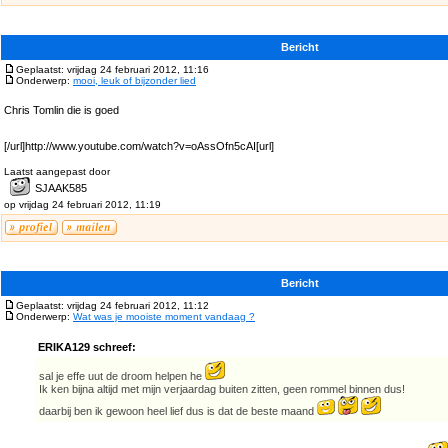
Bericht
Geplaatst: vrijdag 24 februari 2012, 11:16
Onderwerp:
mooi, leuk of bijzonder lied
Chris Tomlin die is goed
[/url]http://www.youtube.com/watch?v=oAssOfn5cAI[url]
Laatst aangepast door
SJAAK585
op vrijdag 24 februari 2012, 11:19
Bericht
Geplaatst: vrijdag 24 februari 2012, 11:12
Onderwerp:
Wat was je mooiste moment vandaag ?
ERIKA129 schreef:
sal je effe uut de droom helpen he
Ik ken bijna altijd met mijn verjaardag buiten zitten, geen rommel binnen dus!
daarbij ben ik gewoon heel lief dus is dat de beste maand