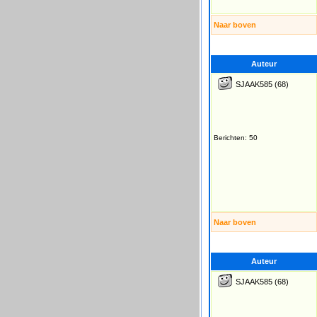
Naar boven
Auteur
SJAAK585
(68)
Berichten: 50
Naar boven
Auteur
SJAAK585
(68)