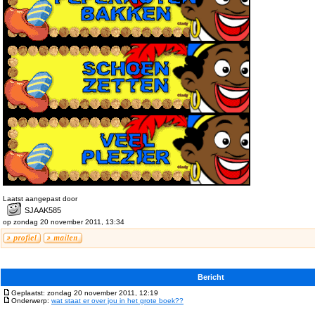
Laatst aangepast door
SJAAK585
op zondag 20 november 2011, 13:34
Bericht
Geplaatst: zondag 20 november 2011, 12:19
Onderwerp:
wat staat er over jou in het grote boek??