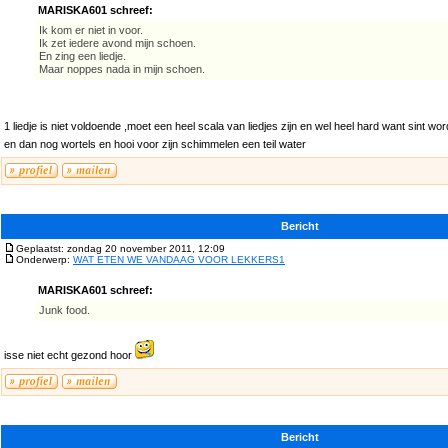
MARISKA601 schreef:
Ik kom er niet in voor.
Ik zet iedere avond mijn schoen.
En zing een liedje.
Maar noppes nada in mijn schoen.
1 liedje is niet voldoende ,moet een heel scala van liedjes zijn en wel heel hard want sint w
en dan nog wortels en hooi voor zijn schimmelen een teil water
Bericht
Geplaatst: zondag 20 november 2011, 12:09
Onderwerp:
WAT ETEN WE VANDAAG VOOR LEKKERS1
MARISKA601 schreef:
Junk food.
isse niet echt gezond hoor
Bericht