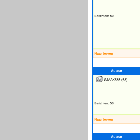
Berichten: 50
Naar boven
Auteur
SJAAK585
(68)
Berichten: 50
Naar boven
Auteur