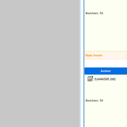
Berichten: 50
Naar boven
Auteur
SJAAK585
(68)
Berichten: 50