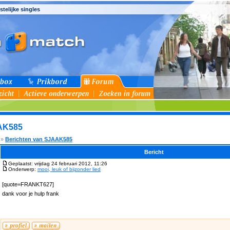
stelijke singles
AAK585
»
Berichten van SJAAK585
Bericht
Geplaatst: vrijdag 24 februari 2012, 11:26
Onderwerp:
mooi, leuk of bijzonder lied
[quote=FRANKT627]
dank voor je hulp frank