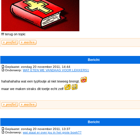
fff terug on topic
Bericht
Geplaatst: zondag 20 november 2011, 14:44
Onderwerp:
WAT ETEN WE VANDAAG VOOR LEKKERS1
hahahahaha wat een typfoutje al niet teweeg brengt.
maar we maken straks dit toetje echt zelf
Bericht
Geplaatst: zondag 20 november 2011, 13:37
Onderwerp:
wat staat er over jou in het grote boek??