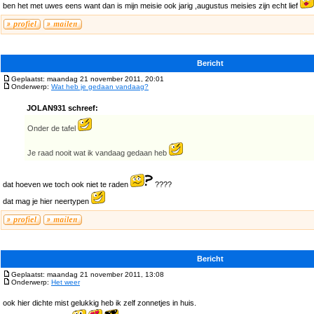
ben het met uwes eens want dan is mijn meisie ook jarig ,augustus meisies zijn echt lief
Bericht
Geplaatst: maandag 21 november 2011, 20:01
Onderwerp:
Wat heb je gedaan vandaag?
JOLAN931 schreef:
Onder de tafel
Je raad nooit wat ik vandaag gedaan heb
dat hoeven we toch ook niet te raden
????
dat mag je hier neertypen
Bericht
Geplaatst: maandag 21 november 2011, 13:08
Onderwerp:
Het weer
ook hier dichte mist gelukkig heb ik zelf zonnetjes in huis.