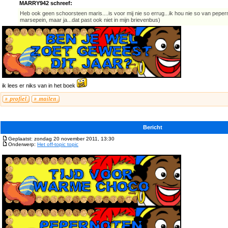
MARRY942 schreef:
Heb ook geen schoorsteen maris....is voor mij nie so errug...ik hou nie so van peper
marsepein, maar ja...dat past ook niet in mijn brievenbus)
ik lees er niks van in het boek
Bericht
Geplaatst: zondag 20 november 2011, 13:30
Onderwerp:
Het off-topic topic