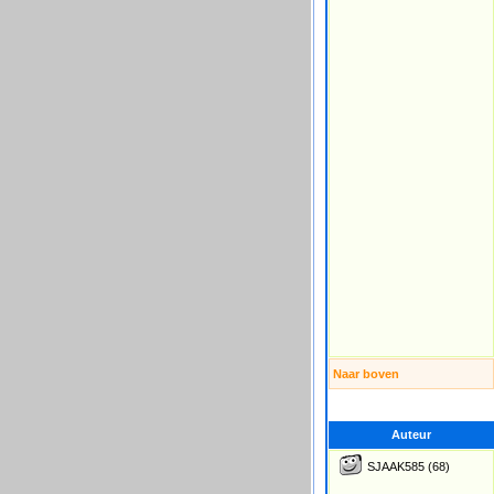
Naar boven
Auteur
SJAAK585
(68)