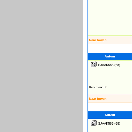
Naar boven
Auteur
SJAAK585
(68)
Berichten: 50
Naar boven
Auteur
SJAAK585
(68)