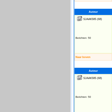
Auteur
SJAAK585
(68)
Berichten: 50
Naar boven
Auteur
SJAAK585
(68)
Berichten: 50