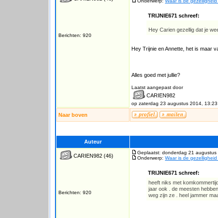
Onderwerp:
Waar is de gezellighei
TRIJNIE671 schreef:
Hey Carien gezellig dat je we
Berichten: 920
Hey Trijnie en Annette, het is maar v
Alles goed met jullie?
Laatst aangepast door
CARIEN982
op zaterdag 23 augustus 2014, 13:23
Naar boven
Auteur
Geplaatst: donderdag 21 augustus
CARIEN982
(46)
Onderwerp:
Waar is de gezellighei
TRIJNIE671 schreef:
heeft niks met komkommertijd 
jaar ook . de meesten hebben 
Berichten: 920
weg zijn ze . heel jammer ma