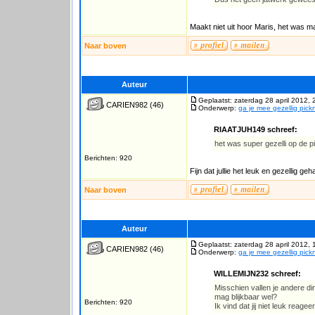
Maakt niet uit hoor Maris, het was ma
Naar boven
Auteur
Geplaatst: zaterdag 28 april 2012, 
CARIEN982
(46)
Onderwerp:
ga je mee gezellig pick
RIAATJUH149 schreef:
het was super gezelli op de 
Berichten: 920
Fijn dat jullie het leuk en gezellig ge
Naar boven
Auteur
Geplaatst: zaterdag 28 april 2012, 
CARIEN982
(46)
Onderwerp:
ga je mee gezellig pick
WILLEMIJN232 schreef:
Misschien vallen je andere din
mag blijkbaar wel?
Berichten: 920
Ik vind dat jij niet leuk reage