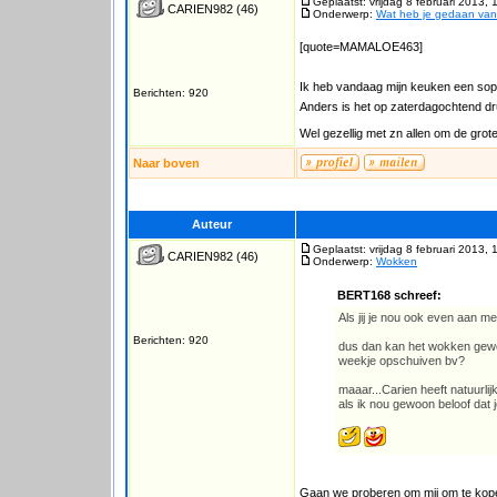
Geplaatst: vrijdag 8 februari 2013, 
CARIEN982
(46)
Onderwerp:
Wat heb je gedaan va
[quote=MAMALOE463]
Ik heb vandaag mijn keuken een sop
Berichten: 920
Anders is het op zaterdagochtend dru
Wel gezellig met zn allen om de grote
Naar boven
Auteur
Geplaatst: vrijdag 8 februari 2013, 
CARIEN982
(46)
Onderwerp:
Wokken
BERT168 schreef:
Als jij je nou ook even aan m
Berichten: 920
dus dan kan het wokken gew
weekje opschuiven bv?
maaar...Carien heeft natuurlijk
als ik nou gewoon beloof dat 
Gaan we proberen om mij om te kop