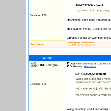
ANNETTE050 schreef:
Ha, Carien, leuk dat je terug b
Berichten: 920
Hai Annette, het is maar van korte du
Hoe gaat het met je.......leuke foto h
Groetjes van het schapenboerinnetje
Naar boven
Auteur
Geplaatst: zaterdag 23 augustus 2
CARIEN982
(46)
Onderwerp:
klaagmuur
NATASCHA642 schreef:
Wist je dat ik aan zulke mens
en alles over een kam schere
Berichten: 920
mijn vader zei altijd kijk niet 
wie vrij van zonde is werpt d
Wat jij nu schrijft vind ik niet aardig