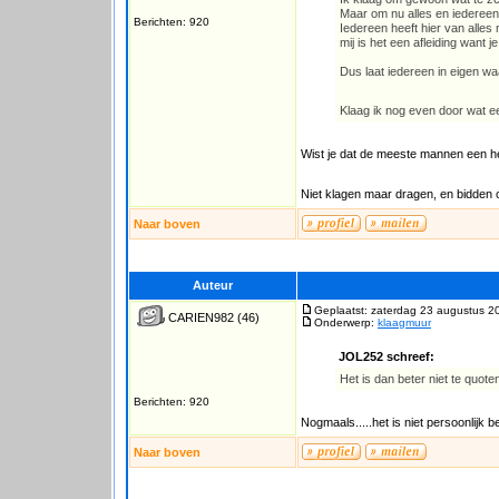
Maar om nu alles en iedereen e
Berichten: 920
Iedereen heeft hier van alle
mij is het een afleiding want
Dus laat iedereen in eigen wa
Klaag ik nog even door wat e
Wist je dat de meeste mannen een h
Niet klagen maar dragen, en bidden om
Naar boven
Auteur
Geplaatst: zaterdag 23 augustus 2
CARIEN982
(46)
Onderwerp:
klaagmuur
JOL252 schreef:
Het is dan beter niet te quoten
Berichten: 920
Nogmaals.....het is niet persoonlijk b
Naar boven