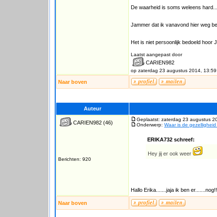
De waarheid is soms weleens hard.....
Jammer dat ik vanavond hier weg ben
Het is niet persoonlijk bedoeld hoor J
Laatst aangepast door
CARIEN982
op zaterdag 23 augustus 2014, 13:59
Naar boven
Auteur
Geplaatst: zaterdag 23 augustus 2
CARIEN982
(46)
Onderwerp:
Waar is de gezellighei
ERIKA732 schreef:
Hey jij er ook weer
Berichten: 920
Hallo Erika.......jaja ik ben er.......nog!!
Naar boven