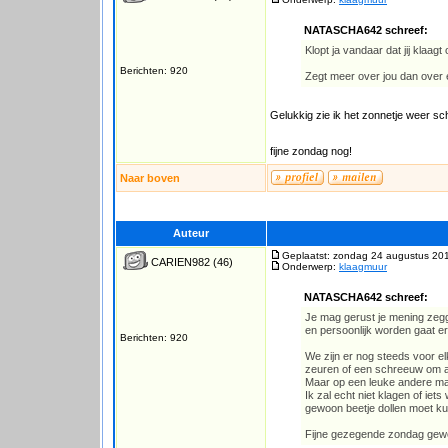
NATASCHA642 schreef:
Klopt ja vandaar dat jij klaagt 
Berichten: 920
Zegt meer over jou dan over 
Gelukkig zie ik het zonnetje weer sc
fijne zondag nog!
Naar boven
Auteur
Geplaatst: zondag 24 augustus 20
CARIEN982
(46)
Onderwerp:
klaagmuur
NATASCHA642 schreef:
Je mag gerust je mening zegge
en persoonlijk worden gaat er
Berichten: 920
We zijn er nog steeds voor el
zeuren of een schreeuw om aa
Maar op een leuke andere mani
Ik zal echt niet klagen of ie
gewoon beetje dollen moet ku
Fijne gezegende zondag gewe