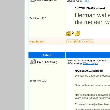
Onderwerp:
Tegel
CHATULIEM619 schreef:
Herman wat e
Berichten: 920
die meteen wi
Naar boven
Auteur
Geplaatst: zaterdag 28 april 2012, 
CARIEN982
(46)
Onderwerp:
Wist u datjes
MARISKA601 schreef:
Die van jou zat ergens versto
Berichten: 920
Daarom hem nu maar weer na
Het is nl een heel zoekwerk om
Word eens tijd voor de bezem 
Trouwens de mijne heet heel a
Dus het geen jatwerk geweest 