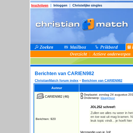
Inschrijven
Inloggen
Christelijke singles
Berichten van CARIEN982
ChristianMatch forum index
»
Berichten van CARIEN982
Auteur
Geplaatst: zondag 24 augustus 20
CARIEN982
(46)
Onderwerp:
klaagmuur
JOL252 schreef:
Zullen we alles nu weer in he
en toe wat uit mag kramen. Ni
Berichten: 920
leuk topic vindt... je hoeft hie
Verstandig van je Jol!