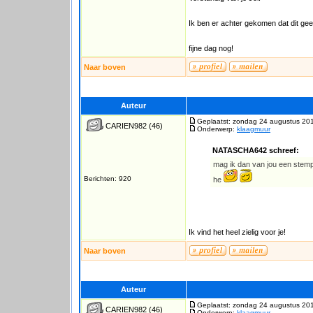
Ik ben er achter gekomen dat dit geen 
fijne dag nog!
Naar boven
Auteur
Geplaatst: zondag 24 augustus 20
CARIEN982
(46)
Onderwerp:
klaagmuur
NATASCHA642 schreef:
mag ik dan van jou een stempel
Berichten: 920
he
Ik vind het heel zielig voor je!
Naar boven
Auteur
Geplaatst: zondag 24 augustus 20
CARIEN982
(46)
Onderwerp:
klaagmuur