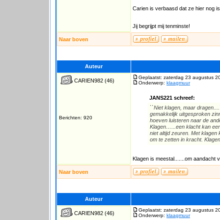
Carien is verbaasd dat ze hier nog is
Jij begrijpt mij tenminste!
Naar boven
Auteur
Geplaatst: zaterdag 23 augustus 2
CARIEN982
(46)
Onderwerp:
klaagmuur
JANS221 schreef:
``Niet klagen, maar dragen....
gemakkelijk uitgesproken zin
Berichten: 920
hoeven luisteren naar de and
Klagen…...een klacht kan een 
niet altijd zeuren. Met klagen
om te zetten in kracht. Klage
Klagen is meestal.......om aandacht 
Naar boven
Auteur
Geplaatst: zaterdag 23 augustus 2
CARIEN982
(46)
Onderwerp:
klaagmuur