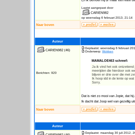
En ik bemoei mij dr maar een klein bee
Laatst aangepast door
CARIEN982
op woensdag 6 februari 2013, 21:14
Naar boven
Auteur
Geplaatst: woensdag 6 februari 20
CARIEN982
(46)
Onderwerp:
Wokken
MAMALOE463 schreef:
Ja ik vind het ook ontzetten
meerijden die hierdoor ook we
Berichten: 920
blijven er drie over die met 
Ik hoop idd in de lente op wa
Sorry.
Dat is niet zo mooi van Jopie, dat hi
Ik dacht dat Joop wel van gezellig uit
Naar boven
Auteur
Geplaatst: maandag 30 juli 2012, 2
CARIEN982
(46)