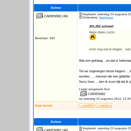
Auteur
Geplaatst: zaterdag 23 augustus 2
CARIEN982
(46)
Onderwerp:
klaagmuur
JOL252 schreef:
diepe diepe zucht...
Berichten: 920
even nog wat te klagen... wa
Wat een geklaag....en dat is helemaal
Tel uw zegeningen beste klagers.....ki
worden.......mensen die een geliefde 
Sorry hoor......ben ik even blij dat ik 
Laatst aangepast door
CARIEN982
op zaterdag 23 augustus 2014, 13:30
Naar boven
Auteur
Geplaatst: zaterdag 23 augustus 2
CARIEN982
(46)