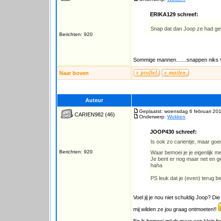
ERIKA129 schreef:
Snap dat dan Joop ze had g
Berichten: 920
Sommige mannen.......snappen niks
Naar boven
Auteur
Geplaatst: woensdag 6 februari 20
CARIEN982
(46)
Onderwerp:
Wokken
JOOP430 schreef:
Is ook zo carientje, maar goe
Berichten: 920
Waar bemoei je je eigenlijk 
Je bent er nog maar net en ge
haha
PS leuk dat je (even) terug ben
Voel jij je nou niet schuldig Joop? 
mij wilden ze jou graag ontmoeten!!