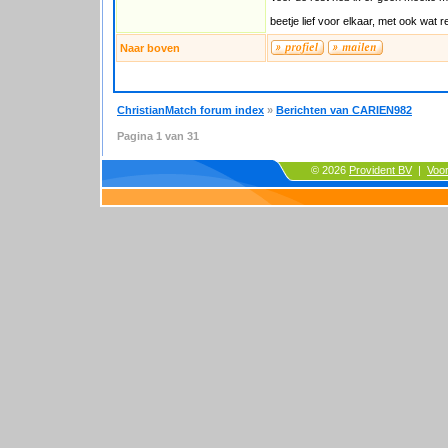
beetje lief voor elkaar, met ook wat 
Naar boven
ChristianMatch forum index
»
Berichten van CARIEN982
Pagina
1
van
31
© 2026
Provident BV
|
Voo