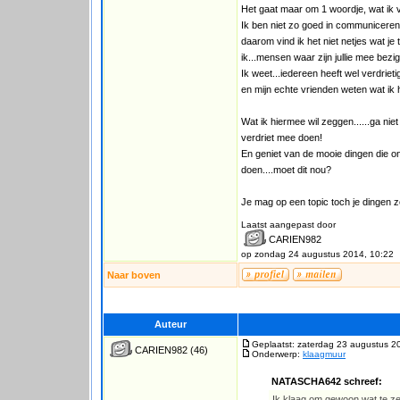
Het gaat maar om 1 woordje, wat ik 
Ik ben niet zo goed in communiceren
daarom vind ik het niet netjes wat je 
ik...mensen waar zijn jullie mee bezi
Ik weet...iedereen heeft wel verdrie
en mijn echte vrienden weten wat ik 
Wat ik hiermee wil zeggen......ga niet 
verdriet mee doen!
En geniet van de mooie dingen die ons
doen....moet dit nou?
Je mag op een topic toch je dingen 
Laatst aangepast door
CARIEN982
op zondag 24 augustus 2014, 10:22
Naar boven
Auteur
Geplaatst: zaterdag 23 augustus 2
CARIEN982
(46)
Onderwerp:
klaagmuur
NATASCHA642 schreef:
Ik klaag om gewoon wat te zeg