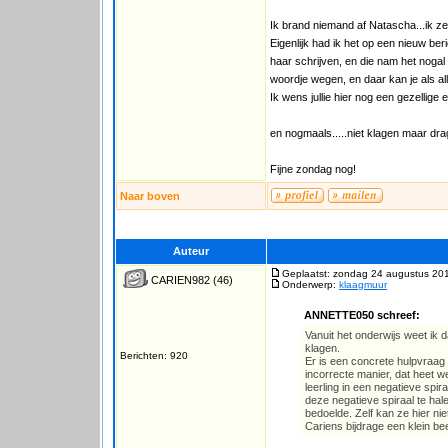
Ik brand niemand af Natascha...ik zei
Eigenlijk had ik het op een nieuw beri
haar schrijven, en die nam het nogal 
woordje wegen, en daar kan je als all
Ik wens jullie hier nog een gezellige e
en nogmaals.....niet klagen maar dra
Fijne zondag nog!
Naar boven
Auteur
Geplaatst: zondag 24 augustus 20
CARIEN982
(46)
Onderwerp:
klaagmuur
ANNETTE050 schreef:
Vanuit het onderwijs weet ik 
klagen.
Berichten: 920
Er is een concrete hulpvraag 
incorrecte manier, dat heet w
leerling in een negatieve spir
deze negatieve spiraal te hal
bedoelde. Zelf kan ze hier n
Cariens bijdrage een klein be