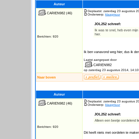
Auteur
Geplaatst: zaterdag 23 augustus 2
CARIEN982
(46)
Onderwerp:
klaagmuur
JOL252 schreef:
Ik was te snel, heb even mijn
hier.
Berichten: 920
Ik ben vanavond weg hier, dus ik den
Laatst aangepast door
CARIEN982
op zaterdag 23 augustus 2014, 14:10
Naar boven
Auteur
Geplaatst: zaterdag 23 augustus 2
CARIEN982
(46)
Onderwerp:
klaagmuur
JOL252 schreef:
Alleen een beetje oordelend li
Berichten: 920
Dit heeft niets met oordelen te maken