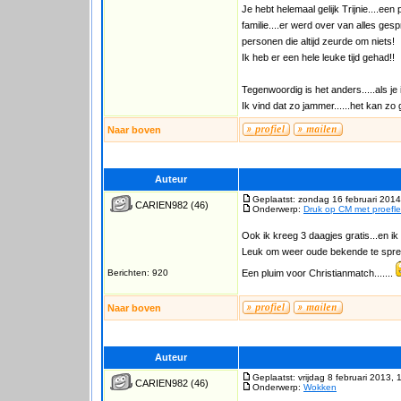
Je hebt helemaal gelijk Trijnie....ee
familie....er werd over van alles ge
personen die altijd zeurde om niets!
Ik heb er een hele leuke tijd gehad!!
Tegenwoordig is het anders.....als je
Ik vind dat zo jammer......het kan zo ge
Naar boven
Auteur
Geplaatst: zondag 16 februari 2014
CARIEN982
(46)
Onderwerp:
Druk op CM met proefl
Ook ik kreeg 3 daagjes gratis...en ik 
Leuk om weer oude bekende te sprek
Berichten: 920
Een pluim voor Christianmatch.......
Naar boven
Auteur
Geplaatst: vrijdag 8 februari 2013, 
CARIEN982
(46)
Onderwerp:
Wokken