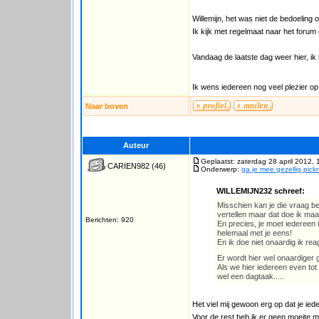
Willemijn, het was niet de bedoeling
Ik kijk met regelmaat naar het forum 
Vandaag de laatste dag weer hier, ik
Ik wens iedereen nog veel plezier op
Naar boven
Auteur
Geplaatst: zaterdag 28 april 2012, 
CARIEN982
(46)
Onderwerp:
ga je mee gezellig pick
WILLEMIJN232 schreef:
Misschien kan je die vraag bet
vertellen maar dat doe ik maar 
Berichten: 920
En precies, je moet iedereen i
helemaal met je eens!
En ik doe niet onaardig ik rea
Er wordt hier wel onaardiger g
Als we hier iedereen even tot
wel een dagtaak.....
Het viel mij gewoon erg op dat je ie
Voor de rest heb ik er geen moeite m