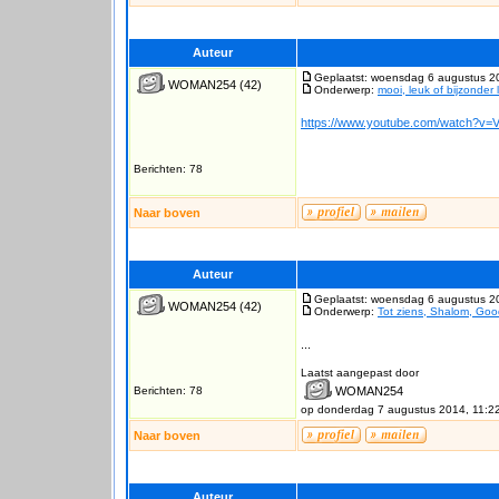
Auteur
Geplaatst: woensdag 6 augustus 2
WOMAN254
(42)
Onderwerp:
mooi, leuk of bijzonder 
https://www.youtube.com/watch?v=
Berichten: 78
Naar boven
Auteur
Geplaatst: woensdag 6 augustus 2
WOMAN254
(42)
Onderwerp:
Tot ziens, Shalom, Goo
...
Laatst aangepast door
Berichten: 78
WOMAN254
op donderdag 7 augustus 2014, 11:2
Naar boven
Auteur