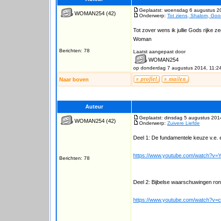
Geplaatst: woensdag 6 augustus 2
WOMAN254
(42)
Onderwerp:
Tot ziens, Shalom, Goo
Tot zover wens ik jullie Gods rijke z
Woman
Berichten: 78
Laatst aangepast door
WOMAN254
op donderdag 7 augustus 2014, 11:2
Naar boven
Auteur
Geplaatst: dinsdag 5 augustus 201
WOMAN254
(42)
Onderwerp:
Zuivere Liefde
Deel 1: De fundamentele keuze v.e. 
https://www.youtube.com/watch?
Berichten: 78
Deel 2: Bijbelse waarschuwingen ro
https://www.youtube.com/watch?v=