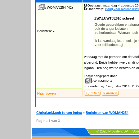
Geplaatst: maandag 4 augustus 20
WOMAN254
(42)
Onderwerp:
Bang voor nieuwe relat
ZWALUWTJE610 schreef:
Goede gesprekken en afspra
ook de angst loslatten.
Berichten: 78
zo herkenbaar, Woman. toch ni
ik las vandaag iets moois, je k
voor mij bedoelt...;)
Vandaag met de persoon om de tafel g
afgerond. Beide hebben we van dinge
ingaan. Heb nog wat te verwerken om
Laatst aangepast door
WOMAN254
op donderdag 7 augustus 2014, 11:2
Naar boven
ChristianMatch forum index
»
Berichten van WOMAN254
Pagina
1
van
3
© 2026
Provident BV
|
Voo