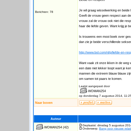
Je wil graag wisselwerking en beide 
Berichten: 78
Geeft de vrouw geen respect aan de m
vrouw zal de vrouw ook niet die res
haar die liefde geven. Want krijg je b
Is trouwens een mooi boek over ges
dan zie je beide verschillende seksen
http://www.bol.com/nl/p/liefde-en-r
Want vaak zit onze ikken in de weg wa
een date niet lekker loopt want je k
mannen die extreem blauw blauw zijn
om samen tot paars te komen.
Laatst aangepast door
WOMAN254
op donderdag 7 augustus 2014, 11:2
Naar boven
Auteur
Geplaatst: dinsdag 5 augustus 201
WOMAN254
(42)
Onderwerp:
Bang voor nieuwe relat