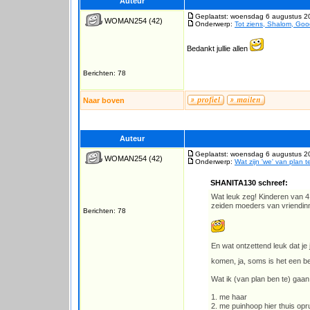
Auteur
Geplaatst: woensdag 6 augustus 2
WOMAN254
(42)
Onderwerp:
Tot ziens, Shalom, Goo
Bedankt jullie allen
Berichten: 78
Naar boven
Auteur
Geplaatst: woensdag 6 augustus 2
WOMAN254
(42)
Onderwerp:
Wat zijn 'we' van plan 
SHANITA130 schreef:
Wat leuk zeg! Kinderen van 4 á
zeiden moeders van vriendinne
Berichten: 78
En wat ontzettend leuk dat je j
komen, ja, soms is het een b
Wat ik (van plan ben te) gaan
1. me haar
2. me puinhoop hier thuis op