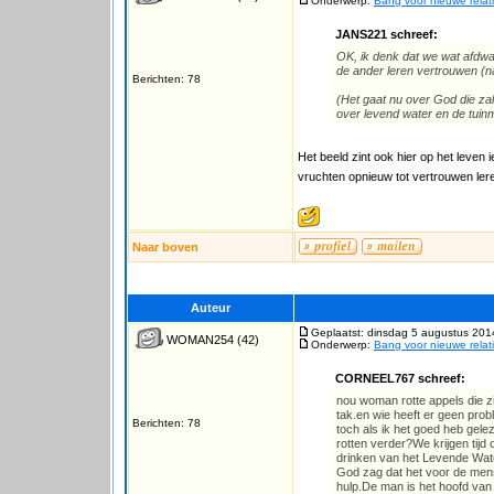
Onderwerp:
Bang voor nieuwe relat
JANS221 schreef:
OK, ik denk dat we wat afdwal
de ander leren vertrouwen (na
Berichten: 78
(Het gaat nu over God die zal
over levend water en de tuinm
Het beeld zint ook hier op het leven 
vruchten opnieuw tot vertrouwen ler
Naar boven
Auteur
Geplaatst: dinsdag 5 augustus 201
WOMAN254
(42)
Onderwerp:
Bang voor nieuwe relat
CORNEEL767 schreef:
nou woman rotte appels die z
tak.en wie heeft er geen pro
Berichten: 78
toch als ik het goed heb gel
rotten verder?We krijgen tij
drinken van het Levende Wat
God zag dat het voor de mens
hulp.De man is het hoofd van