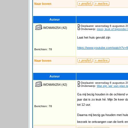
Naar boven
Auteur
Geplaatst: woensdag 6 augustus 2
WOMAN254
(42)
Onderwerp:
mooi, leuk of bijzonder 
Laat het huis gevuld zijn
https://www.youtube.com/watch?v
Berichten: 78
Naar boven
Auteur
Geplaatst: woensdag 6 augustus 2
WOMAN254
(42)
Onderwerp:
Wat zijn 'we' van plan 
Ga mij bezig houden in de ochtend vo
jaar dat is zo leuk hé. Mijn 3e keer 
tot 12 uur.
Berichten: 78
Daarna mij bezig ga houden met huis 
bezoek te ontvangen van de kerk en