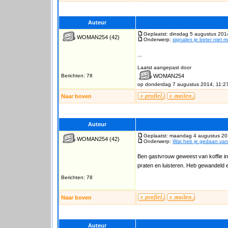
Auteur
Geplaatst: dinsdag 5 augustus 201
WOMAN254
(42)
Onderwerp:
signalen je beter niet 
...
Laatst aangepast door
Berichten: 78
WOMAN254
op donderdag 7 augustus 2014, 11:2
Naar boven
Auteur
Geplaatst: maandag 4 augustus 20
WOMAN254
(42)
Onderwerp:
Wat heb je gedaan va
Ben gastvrouw geweest van koffie in
praten en luisteren. Heb gewandeld 
Berichten: 78
Naar boven
Auteur