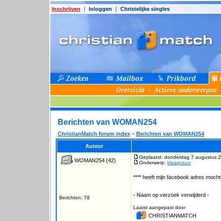
Inschrijven
Inloggen
Christelijke singles
Berichten van WOMAN254
ChristianMatch forum index
»
Berichten van WOMAN254
Auteur
Geplaatst: donderdag 7 augustus 
WOMAN254
(42)
Onderwerp:
klaagmuur
**** heeft mijn facebook adres mocht j
- Naam op verzoek verwijderd -
Berichten: 78
Laatst aangepast door
CHRISTIANMATCH