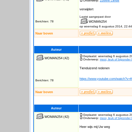
Onderwerp:
Zuivere Liefde
verwijdert
Laatst aangepast door
Berichten: 78
WOMAN254
op woensdag 6 augustus 2014, 22:44
Naar boven
Auteur
Geplaatst: woensdag 6 augustus 2
WOMAN254
(42)
Onderwerp:
mooi, leuk of bijzonder 
Tienduizend redenen
https://www.youtube.com/watch?v
Berichten: 78
Naar boven
Auteur
Geplaatst: woensdag 6 augustus 2
WOMAN254
(42)
Onderwerp:
mooi, leuk of bijzonder 
Heer wijs mij Uw weg