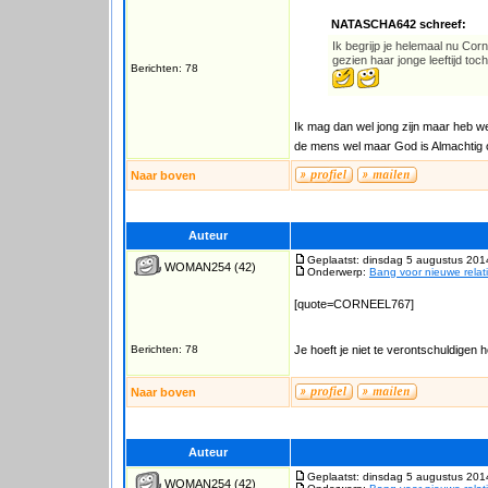
NATASCHA642 schreef:
Ik begrijp je helemaal nu Co
gezien haar jonge leeftijd t
Berichten: 78
Ik mag dan wel jong zijn maar heb w
de mens wel maar God is Almachtig 
Naar boven
Auteur
Geplaatst: dinsdag 5 augustus 201
WOMAN254
(42)
Onderwerp:
Bang voor nieuwe relat
[quote=CORNEEL767]
Berichten: 78
Je hoeft je niet te verontschuldigen 
Naar boven
Auteur
Geplaatst: dinsdag 5 augustus 201
WOMAN254
(42)