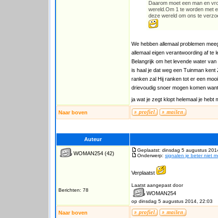
Daarom moet een man en vro
wereld.Om 1 te worden met e
deze wereld om ons te verz
We hebben allemaal problemen meege
allemaal eigen verantwoording af te l
Belangrijk om het levende water van
is haal je dat weg een Tuinman kent 
ranken zal Hij ranken tot er een moo
drievoudig snoer mogen komen want is
ja wat je zegt klopt helemaal je heb
Naar boven
Auteur
Geplaatst: dinsdag 5 augustus 201
WOMAN254
(42)
Onderwerp:
signalen je beter niet 
Verplaatst
Laatst aangepast door
Berichten: 78
WOMAN254
op dinsdag 5 augustus 2014, 22:03
Naar boven