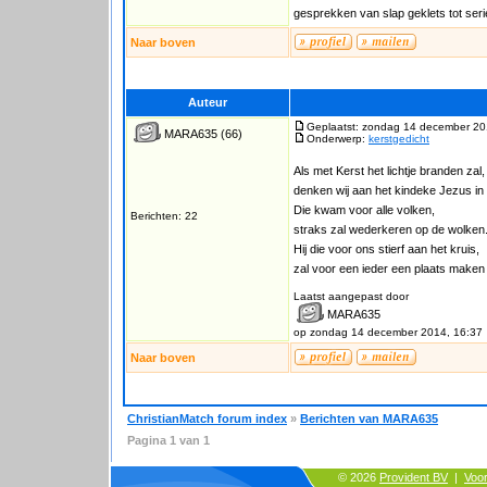
gesprekken van slap geklets tot se
Naar boven
Auteur
Geplaatst: zondag 14 december 20
MARA635
(66)
Onderwerp:
kerstgedicht
Als met Kerst het lichtje branden zal,
denken wij aan het kindeke Jezus in 
Die kwam voor alle volken,
Berichten: 22
straks zal wederkeren op de wolken
Hij die voor ons stierf aan het kruis,
zal voor een ieder een plaats maken
Laatst aangepast door
MARA635
op zondag 14 december 2014, 16:37
Naar boven
ChristianMatch forum index
»
Berichten van MARA635
Pagina
1
van
1
© 2026
Provident BV
|
Voo