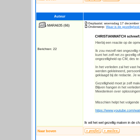
Auteur
Geplaatst: woensdag 17 december 
MARA635
(66)
Onderwerp:
Waar is de gezellighei
CHRISTIANMATCH schreef
Hierbij een reactie op de op
Berichten: 22
Ik zou mezelf niet ongezellig 
kunt het zelf net zo gezellig
ongezelligheid op CM, des te 
In het verleden zal het vast 
werden gekleineerd, persoonli
geklaagd bij de redactie. Je 
Gezelligheid moet je zelf maken
Blijven hangen in het verleden
Meedenken over oplossingen i
Misschien helpt het volgende 
https://www.youtube.com/
Ik wil het wel gezellig maken in de cha
Naar boven