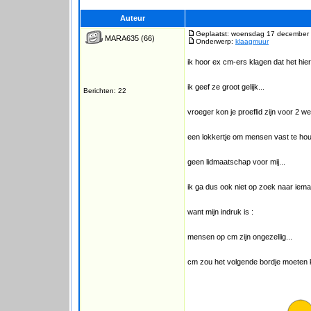
Auteur
Geplaatst: woensdag 17 december 
MARA635
(66)
Onderwerp:
klaagmuur
ik hoor ex cm-ers klagen dat het hier 
ik geef ze groot gelijk...
Berichten: 22
vroeger kon je proeflid zijn voor 2 w
een lokkertje om mensen vast te hou
geen lidmaatschap voor mij...
ik ga dus ook niet op zoek naar iem
want mijn indruk is :
mensen op cm zijn ongezellig...
cm zou het volgende bordje moeten 