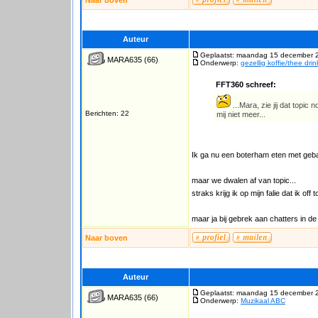
Naar boven
Auteur
Geplaatst: maandag 15 december 
MARA635
(66)
Onderwerp:
gezellig koffie/thee dri
FFT360 schreef:
...Mara, zie jij dat topi
Berichten: 22
mij niet meer...
Ik ga nu een boterham eten met geba
maar we dwalen af van topic...
straks krijg ik op mijn falie dat ik off t
maar ja bij gebrek aan chatters in d
Naar boven
Auteur
Geplaatst: maandag 15 december 
MARA635
(66)
Onderwerp:
Muzikaal ABC