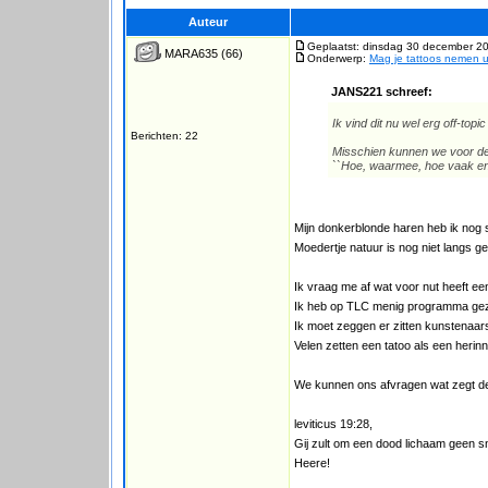
Auteur
Geplaatst: dinsdag 30 december 2
MARA635
(66)
Onderwerp:
Mag je tattoos nemen u
JANS221 schreef:
Ik vind dit nu wel erg off-topic
Berichten: 22
Misschien kunnen we voor de 
``Hoe, waarmee, hoe vaak en in
Mijn donkerblonde haren heb ik nog 
Moedertje natuur is nog niet langs ge
Ik vraag me af wat voor nut heeft een
Ik heb op TLC menig programma gez
Ik moet zeggen er zitten kunstenaar
Velen zetten een tatoo als een herinn
We kunnen ons afvragen wat zegt de 
leviticus 19:28,
Gij zult om een dood lichaam geen sn
Heere!