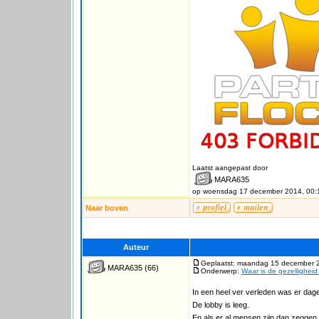
Laatst aangepast door
MARA635
op woensdag 17 december 2014, 00:
Naar boven
Auteur
Geplaatst: maandag 15 december 
MARA635
(66)
Onderwerp:
Waar is de gezellighei
In een heel ver verleden was er dage
De lobby is leeg.
En als er al mensen zijn dan zeggen 