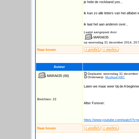
je hebt de rockband yes...
ik kan zo alle letters van het alfabet 
ik laat het aan anderen over...
Laatst aangepast door
MARA635
op woensdag 31 december 2014, 20:
Naar boven
Auteur
Geplaatst: woensdag 31 december 
MARA635
(66)
Onderwerp:
Muzikaal ABC
Laten we maar weer bij de A beginnen
Berichten: 22
After Forever:
https://www.youtube.com/watch?v
Naar boven