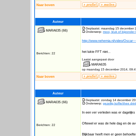
Naar boven
Auteur
Geplaatst: maandag 15 december 
MARA635
(66)
Onderwerp:
mooi, leuk of bijzonder 
http://www.nehemia.nl/video/Oscar---
het lukte FFT niet...
Berichten: 22
Laatst aangepast door
MARA635
op maandag 15 december 2014, 09:4
Naar boven
Auteur
Geplaatst: zondag 14 december 20
MARA635
(66)
Onderwerp:
gezellig koffie/thee dri
In een ver verleden was er dagelijks 
Oftewel er was de hele dag en de avo
Berichten: 22
Blijkbaar heeft men er geen behoefte 