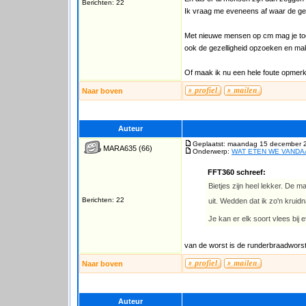
Berichten: 22
Ik vraag me eveneens af waar de gez
Met nieuwe mensen op cm mag je toc
ook de gezelligheid opzoeken en m
Of maak ik nu een hele foute opmer
Naar boven
Auteur
Geplaatst: maandag 15 december 
MARA635
(66)
Onderwerp:
WAT ETEN WE VAND
FFT360 schreef:
Bietjes zijn heel lekker. De 
Berichten: 22
uit. Wedden dat ik zo'n kruidn
Je kan er elk soort vlees bij e
van de worst is de runderbraadworst 
Naar boven
Auteur