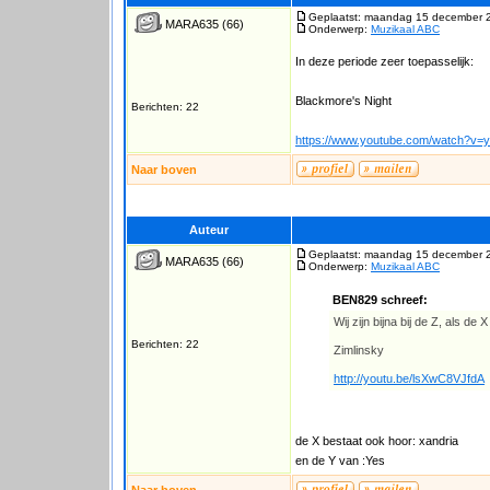
Geplaatst: maandag 15 december 
MARA635
(66)
Onderwerp:
Muzikaal ABC
In deze periode zeer toepasselijk:
Blackmore's Night
Berichten: 22
https://www.youtube.com/watch?
Naar boven
Auteur
Geplaatst: maandag 15 december 
MARA635
(66)
Onderwerp:
Muzikaal ABC
BEN829 schreef:
Wij zijn bijna bij de Z, als de
Berichten: 22
Zimlinsky
http://youtu.be/lsXwC8VJfdA
de X bestaat ook hoor: xandria
en de Y van :Yes