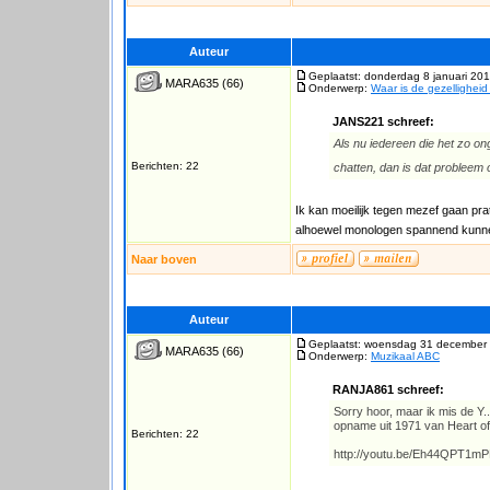
Auteur
Geplaatst: donderdag 8 januari 201
MARA635
(66)
Onderwerp:
Waar is de gezellighei
JANS221 schreef:
Als nu iedereen die het zo on
Berichten: 22
chatten, dan is dat probleem
Ik kan moeilijk tegen mezef gaan prat
alhoewel monologen spannend kunnen
Naar boven
Auteur
Geplaatst: woensdag 31 december 
MARA635
(66)
Onderwerp:
Muzikaal ABC
RANJA861 schreef:
Sorry hoor, maar ik mis de Y.
opname uit 1971 van Heart of
Berichten: 22
http://youtu.be/Eh44QPT1m