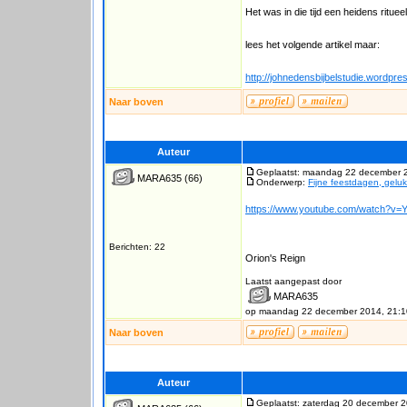
Het was in die tijd een heidens ritue
lees het volgende artikel maar:
http://johnedensbijbelstudie.wordpr
Naar boven
Auteur
Geplaatst: maandag 22 december 
MARA635
(66)
Onderwerp:
Fijne feestdagen, geluk
https://www.youtube.com/watch?
Berichten: 22
Orion's Reign
Laatst aangepast door
MARA635
op maandag 22 december 2014, 21:1
Naar boven
Auteur
Geplaatst: zaterdag 20 december 2