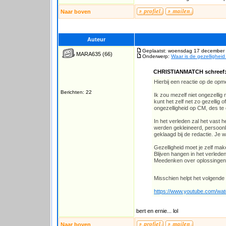
Naar boven
Auteur
Geplaatst: woensdag 17 december 
MARA635
(66)
Onderwerp:
Waar is de gezellighei
CHRISTIANMATCH schreef
Hierbij een reactie op de op
Berichten: 22
Ik zou mezelf niet ongezellig 
kunt het zelf net zo gezellig
ongezelligheid op CM, des te 
In het verleden zal het vast 
werden gekleineerd, persoonli
geklaagd bij de redactie. Je 
Gezelligheid moet je zelf maken
Blijven hangen in het verleden
Meedenken over oplossingen i
Misschien helpt het volgende 
https://www.youtube.com/
bert en ernie... lol
Naar boven