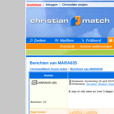
Inschrijven
Inloggen
Christelijke singles
Berichten van MARA635
ChristianMatch forum index
»
Berichten van MARA635
Auteur
Geplaatst: donderdag 16 april 2015
MARA635
(66)
Onderwerp:
Tot ziens, Shalom, Goo
ik was er ook weer es voor 3 dagen 
Berichten: 22
Naar boven