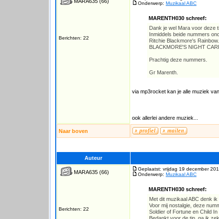
MARA635
(66)
Onderwerp:
Muzikaal ABC
MARENTH030 schreef:
Dank je wel Mara voor deze t
Inmiddels beide nummers ond
Berichten: 22
Ritchie Blackmore's Rainbow.
BLACKMORE'S NIGHT CAR
Prachtig deze nummers.
Gr Marenth.
via mp3rocket kan je alle muziek v
ook allerlei andere muziek...
Naar boven
Auteur
Geplaatst: vrijdag 19 december 201
MARA635
(66)
Onderwerp:
Muzikaal ABC
MARENTH030 schreef:
Met dit muzikaal ABC denk ik 
Voor mij nostalgie, deze num
Berichten: 22
Soldier of Fortune en Child In
Bedankt voor de tip, ga ik zek