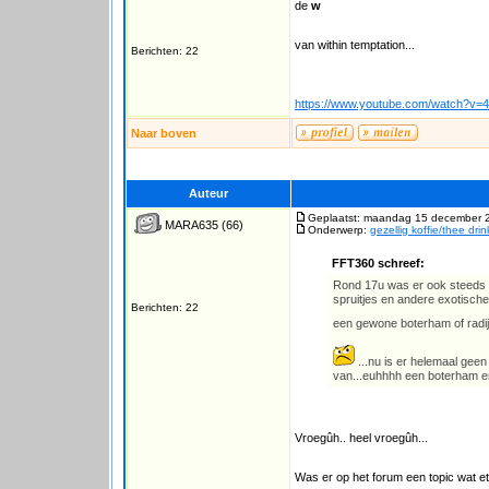
de
w
van within temptation...
Berichten: 22
https://www.youtube.com/watch?v
Naar boven
Auteur
Geplaatst: maandag 15 december 
MARA635
(66)
Onderwerp:
gezellig koffie/thee dri
FFT360 schreef:
Rond 17u was er ook steeds h
spruitjes en andere exotische
Berichten: 22
een gewone boterham of radi
...nu is er helemaal geen
van...euhhhh een boterham en
Vroegûh.. heel vroegûh...
Was er op het forum een topic wat et