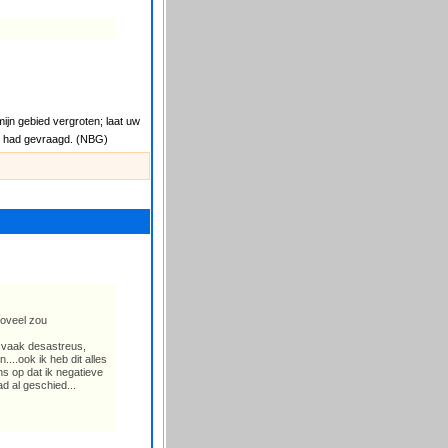
ijn gebied vergroten; laat uw
ij had gevraagd. (NBG)
zoveel zou
n vaak desastreus,
...ook ik heb dit alles
s op dat ik negatieve
d al geschied...