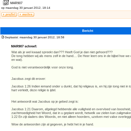
MAR907
op maandag 30 januari 2012, 18:14
Bericht
Geplaatst: maandag 30 januari 2012, 18:58
MAR907 schreef:
Wat als je wel kwaad spreekt dan??? Heeft God je dan niet gehoord???
De tong hebben wij als mens zelf in de hand.... De Heer leert ons in de bijbel hoe w
en wat).
God is niet verantwoordelijk voor onze tong.
Jacobus zegt dit erover:
Jacobus 1:26 Indien iemand onder u dunkt, dat hij religieus is, en hij zijn tong niet in
hart verleidt, deze religie is ijdel.
Het antwoordt wat Jacobus op je gebed zegt is:
Jacobus 1:21 Daarom, afgelegd hebbende alle vuiligheid en overvloed van boosheid
zachtmoedigheid het Woord, dat in u geplant wordt, hetwelk uw zielen kan zaligmake
1:22 En zijt daders des Woords, en niet alleen hoorders, uzelven met valse overlegg
Wow de antwoorden zijn al gegeven, je hebt het in je hand.