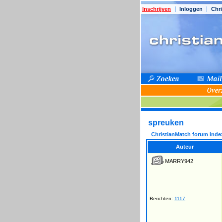
Inschrijven
Inloggen
Chri
spreuken
ChristianMatch forum inde
Auteur
MARRY942
Berichten:
1117