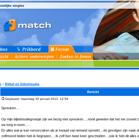
stelijke singles
x
»
Bijbel en bijbelstudie
Bericht
Geplaatst: maandag 30 januari 2012, 12:59
Spreuken....
Op mijn bijbelstudiegroepje zijn we bezig met spreuken.....nooit geweten dat het me zoveel 
uw tong in toom......
En alles wat je kan veroorzaken als je kwaad van iemand spreekt....de gevolgen zijn vaak d
zelfmoord leiden heb ik begrepen.....Ik zelf ben twee keer gescheiden....ook ik heb dit alles