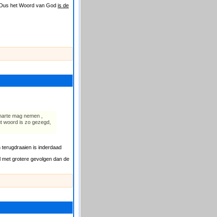
.... Dus het Woord van God
is de
 harte mag nemen ,
ut woord is zo gezegd,
n terugdraaien is inderdaad
 met grotere gevolgen dan de