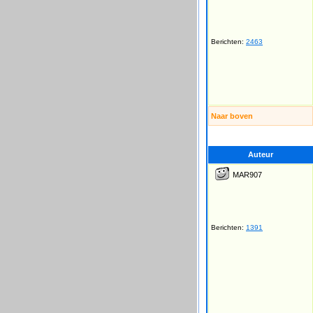
Berichten:
2463
Naar boven
Auteur
MAR907
Berichten:
1391