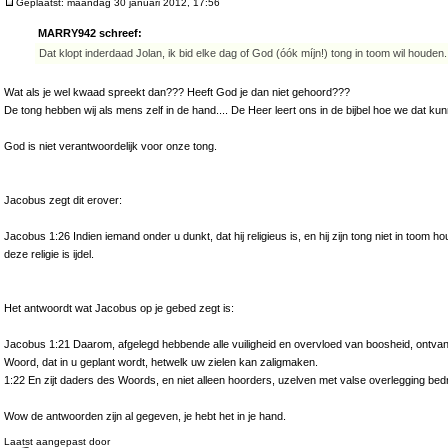
Geplaatst: maandag 30 januari 2012, 17:56
MARRY942 schreef:
Dat klopt inderdaad Jolan, ik bid elke dag of God (óók míjn!) tong in toom wil houden.
Wat als je wel kwaad spreekt dan??? Heeft God je dan niet gehoord???
De tong hebben wij als mens zelf in de hand.... De Heer leert ons in de bijbel hoe we dat ku
God is niet verantwoordelijk voor onze tong.
Jacobus zegt dit erover:
Jacobus 1:26 Indien iemand onder u dunkt, dat hij religieus is, en hij zijn tong niet in toom hou
deze religie is ijdel.
Het antwoordt wat Jacobus op je gebed zegt is:
Jacobus 1:21 Daarom, afgelegd hebbende alle vuiligheid en overvloed van boosheid, ontva
Woord, dat in u geplant wordt, hetwelk uw zielen kan zaligmaken.
1:22 En zijt daders des Woords, en niet alleen hoorders, uzelven met valse overlegging bed
Wow de antwoorden zijn al gegeven, je hebt het in je hand.
Laatst aangepast door