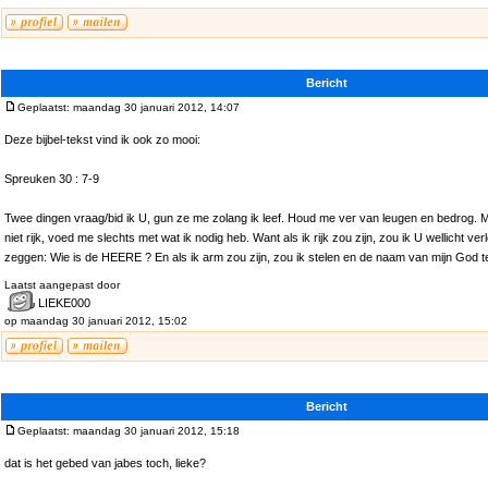
Bericht
Geplaatst: maandag 30 januari 2012, 14:07
Deze bijbel-tekst vind ik ook zo mooi:
Spreuken 30 : 7-9
Twee dingen vraag/bid ik U, gun ze me zolang ik leef. Houd me ver van leugen en bedrog.
niet rijk, voed me slechts met wat ik nodig heb. Want als ik rijk zou zijn, zou ik U wellicht v
zeggen: Wie is de HEERE ? En als ik arm zou zijn, zou ik stelen en de naam van mijn God
Laatst aangepast door
LIEKE000
op maandag 30 januari 2012, 15:02
Bericht
Geplaatst: maandag 30 januari 2012, 15:18
dat is het gebed van jabes toch, lieke?