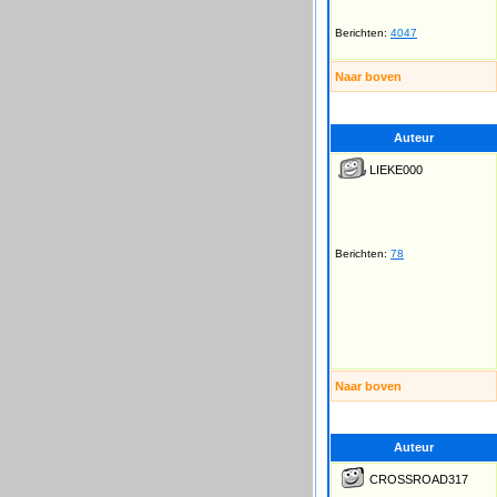
Berichten:
4047
Naar boven
Auteur
LIEKE000
Berichten:
78
Naar boven
Auteur
CROSSROAD317