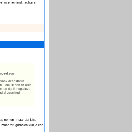
eef over iemand...achteraf
zoveel zou
n vaak desastreus,
...ook ik heb dit alles
s op dat ik negatieve
d al geschied...
ag nemen , maar dat juist
, maar terugdraaien kun je een