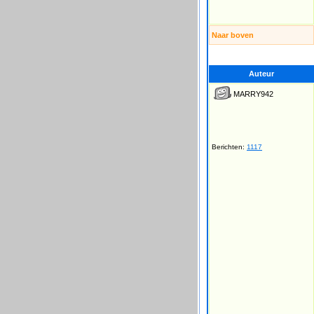
Naar boven
Auteur
MARRY942
Berichten:
1117