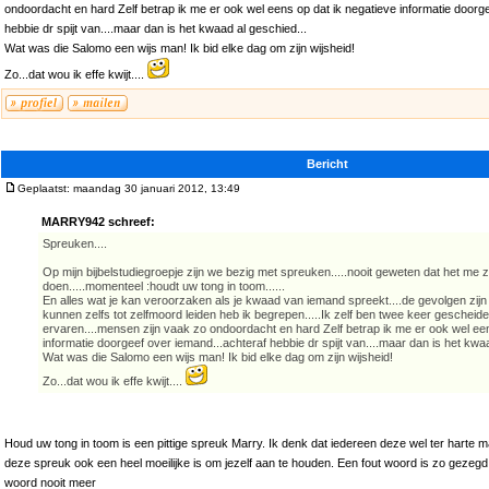
ondoordacht en hard Zelf betrap ik me er ook wel eens op dat ik negatieve informatie doorg
hebbie dr spijt van....maar dan is het kwaad al geschied...
Wat was die Salomo een wijs man! Ik bid elke dag om zijn wijsheid!
Zo...dat wou ik effe kwijt....
Bericht
Geplaatst: maandag 30 januari 2012, 13:49
MARRY942 schreef:
Spreuken....
Op mijn bijbelstudiegroepje zijn we bezig met spreuken.....nooit geweten dat het me 
doen.....momenteel :houdt uw tong in toom......
En alles wat je kan veroorzaken als je kwaad van iemand spreekt....de gevolgen zij
kunnen zelfs tot zelfmoord leiden heb ik begrepen.....Ik zelf ben twee keer gescheiden.
ervaren....mensen zijn vaak zo ondoordacht en hard Zelf betrap ik me er ook wel een
informatie doorgeef over iemand...achteraf hebbie dr spijt van....maar dan is het kwaa
Wat was die Salomo een wijs man! Ik bid elke dag om zijn wijsheid!
Zo...dat wou ik effe kwijt....
Houd uw tong in toom is een pittige spreuk Marry. Ik denk dat iedereen deze wel ter harte m
deze spreuk ook een heel moeilijke is om jezelf aan te houden. Een fout woord is zo gezegd
woord nooit meer