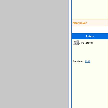
Naar boven
Auteur
JOLAN931
Berichten:
1181