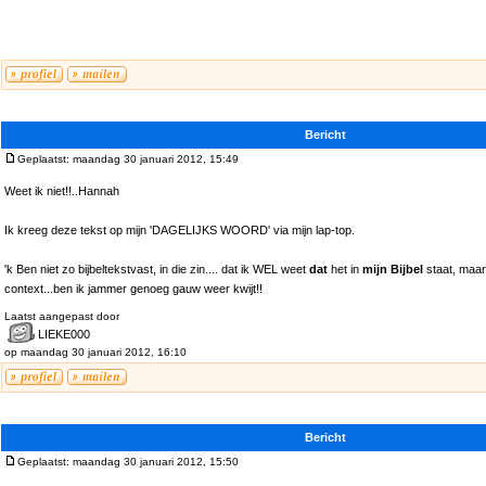
Bericht
Geplaatst: maandag 30 januari 2012, 15:49
Weet ik niet!!..Hannah
Ik kreeg deze tekst op mijn 'DAGELIJKS WOORD' via mijn lap-top.
'k Ben niet zo bijbeltekstvast, in die zin.... dat ik WEL weet
dat
het in
mijn Bijbel
staat, maar
context...ben ik jammer genoeg gauw weer kwijt!!
Laatst aangepast door
LIEKE000
op maandag 30 januari 2012, 16:10
Bericht
Geplaatst: maandag 30 januari 2012, 15:50