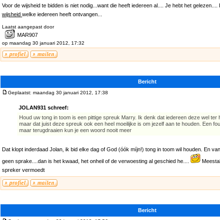
Voor de wijsheid te bidden is niet nodig...want die heeft iedereen al.... Je hebt het gelezen
wijsheid
welke iedereen heeft ontvangen...
Laatst aangepast door
MAR907
op maandag 30 januari 2012, 17:32
Bericht
Geplaatst: maandag 30 januari 2012, 17:38
JOLAN931 schreef:
Houd uw tong in toom is een pittige spreuk Marry. Ik denk dat iedereen deze wel ter
maar dat juist deze spreuk ook een heel moeilijke is om jezelf aan te houden. Een fo
maar terugdraaien kun je een woord nooit meer
Dat klopt inderdaad Jolan, ik bid elke dag of God (óók míjn!) tong in toom wil houden. En va
geen sprake....dan is het kwaad, het onheil of de verwoesting al geschied he....
Meestal
spreker vermoedt
Bericht