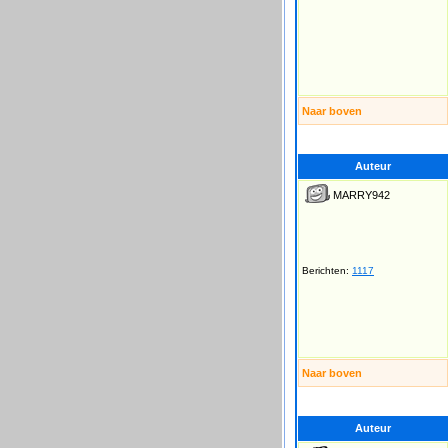
Naar boven
Auteur
MARRY942
Berichten:
1117
Naar boven
Auteur