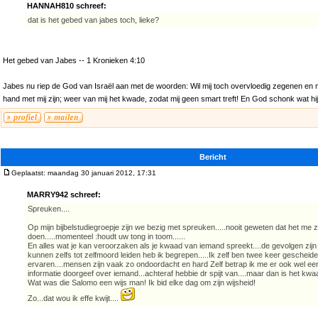
HANNAH810 schreef:
dat is het gebed van jabes toch, lieke?
Het gebed van Jabes -- 1 Kronieken 4:10
Jabes nu riep de God van Israël aan met de woorden: Wil mij toch overvloedig zegenen en m
hand met mij zijn; weer van mij het kwade, zodat mij geen smart treft! En God schonk wat h
Bericht
Geplaatst: maandag 30 januari 2012, 17:31
MARRY942 schreef:
Spreuken....
Op mijn bijbelstudiegroepje zijn we bezig met spreuken.....nooit geweten dat het me 
doen.....momenteel :houdt uw tong in toom......
En alles wat je kan veroorzaken als je kwaad van iemand spreekt....de gevolgen zij
kunnen zelfs tot zelfmoord leiden heb ik begrepen.....Ik zelf ben twee keer gescheiden.
ervaren....mensen zijn vaak zo ondoordacht en hard Zelf betrap ik me er ook wel een
informatie doorgeef over iemand...achteraf hebbie dr spijt van....maar dan is het kwaa
Wat was die Salomo een wijs man! Ik bid elke dag om zijn wijsheid!
Zo...dat wou ik effe kwijt....