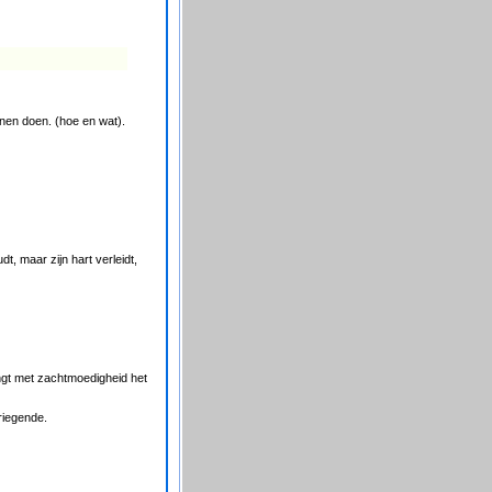
nnen doen. (hoe en wat).
dt, maar zijn hart verleidt,
ngt met zachtmoedigheid het
riegende.