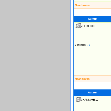
Naar boven
Auteur
LIEKE000
Berichten:
78
Naar boven
Auteur
HANNAH810