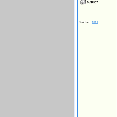
MAR907
Berichten:
1391