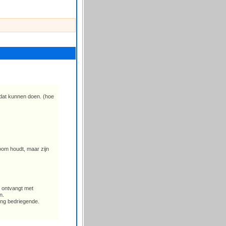
e dat kunnen doen. (hoe
 toom houdt, maar zijn
, ontvangt met
n.
ing bedriegende.