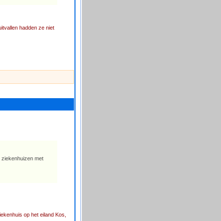
uitvallen hadden ze niet
n, ziekenhuizen met
iekenhuis op het eiland Kos,