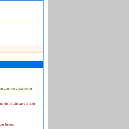
ten van een vakantie en
de 9e en 11e wervel door
ger heten.