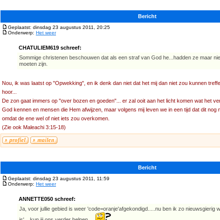
Bericht
Geplaatst: dinsdag 23 augustus 2011, 20:25
Onderwerp:
Het weer
CHATULIEM619 schreef:
Sommige christenen beschouwen dat als een straf van God he...hadden ze maar nie
moeten zijn.
Nou, ik was laatst op "Opwekking", en ik denk dan niet dat het mij dan niet zou kunnen treff
hoor...
De zon gaat immers op "over bozen en goeden"... er zal ooit aan het licht komen wat het ve
God kennen en mensen die Hem afwijzen, maar volgens mij leven we in een tijd dat dit nog ni
omdat de ene wel of niet iets zou overkomen.
(Zie ook Maleachi 3:15-18)
Bericht
Geplaatst: dinsdag 23 augustus 2011, 11:59
Onderwerp:
Het weer
ANNETTE050 schreef:
Ja, voor jullie gebied is weer 'code=oranje'afgekondigd.....nu ben ik zo nieuwsgierig 
is'....kun jij ons verder helpen....