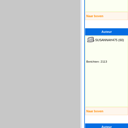
Naar boven
Auteur
SUSANNAH475
(60)
Berichten: 2113
Naar boven
Auteur