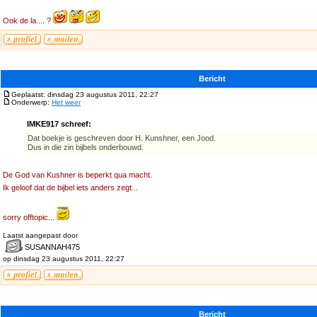
Ook de la.... ?
Bericht
Geplaatst: dinsdag 23 augustus 2011, 22:27
Onderwerp:
Het weer
IMKE917 schreef:
Dat boekje is geschreven door H. Kunshner, een Jood.
Dus in die zin bijbels onderbouwd.
De God van Kushner is beperkt qua macht.
Ik geloof dat de bijbel iets anders zegt...
sorry offtopic...
Laatst aangepast door
SUSANNAH475
op dinsdag 23 augustus 2011, 22:27
Bericht