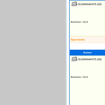
SUSANNAH475
(60)
Berichten: 2113
Naar boven
Auteur
SUSANNAH475
(60)
Berichten: 2113