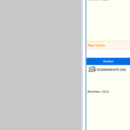
Naar boven
Auteur
SUSANNAH475
(60)
Berichten: 2113