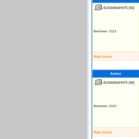
SUSANNAH475
(60)
Berichten: 2113
Naar boven
Auteur
SUSANNAH475
(60)
Berichten: 2113
Naar boven