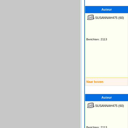
Auteur
SUSANNAH475
(60)
Berichten: 2113
Naar boven
Auteur
SUSANNAH475
(60)
Berichten: 2113