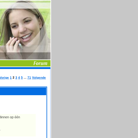
Vorige
1
2
3
4
5
...
71
Volgende
 Binnen op één
.