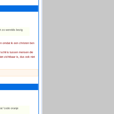
t zo werelds bezig
en omdat ik een christen ben
rschil is tussen mensen die
et zichtbaar is, dus ook niet
wat 'code oranje