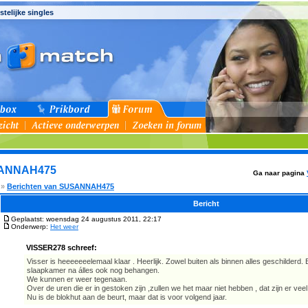
stelijke singles
SANNAH475
Ga naar pagina
»
Berichten van SUSANNAH475
Bericht
Geplaatst: woensdag 24 augustus 2011, 22:17
Onderwerp:
Het weer
VISSER278 schreef:
Visser is heeeeeeelemaal klaar . Heerlijk. Zowel buiten als binnen alles geschilderd.
slaapkamer na álles ook nog behangen.
We kunnen er weer tegenaan.
Over de uren die er in gestoken zijn ,zullen we het maar niet hebben , dat zijn er veel
Nu is de blokhut aan de beurt, maar dat is voor volgend jaar.