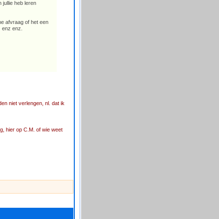
jullie heb leren
me afvraag of het een
z enz enz.
n niet verlengen, nl. dat ik
og, hier op C.M. of wie weet