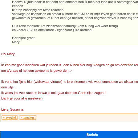
Hoewel ik jullie nooit in het echt heb ontmoet heb ik toch het idee dat ik sommigen van 
kennen.
Ik stop voorlopig om twee redenen:
Vanwege de financieën en omdat ik merk dat CM zo bij mijn leven gaat horen dat ik 
gewoonte is geworden, of ik het echt ga missen, of het nog waardevol is voor mij en
Dus lieve mensen: Tot ziens(want natuurlijk kom ik nog wel weer terug)
en vooral GOD's onmisbare Zegen voor jullie allemaal.
Hartelijke groet,
Mary
Hoi Mary,
Ik kan me goed indenken wat je reden is -ook ik ben hier nog 8 dagen en ga om dezelfde rede
me afvraag of het een gewoonte is geworden...-
Ik vond het fijn je hier (weliswaar virtueel) te leren kennen, wie weet ontmoeten we elkaar n
een uitje...
Ik wens jou veel succes in wat je ook gaat doen en Gods rijke zegen !!
Dank je voor al je meeleven.
Liefs, Susanna
Bericht