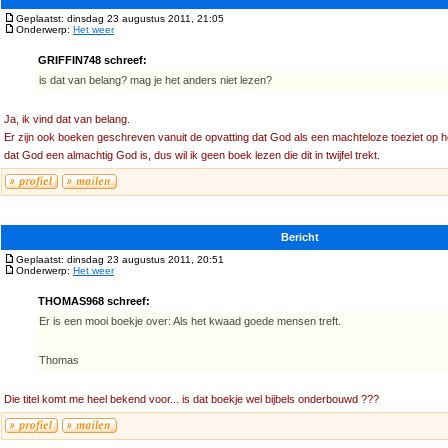
Geplaatst: dinsdag 23 augustus 2011, 21:05
Onderwerp:
Het weer
GRIFFIN748 schreef:
is dat van belang? mag je het anders niet lezen?
Ja, ik vind dat van belang.
Er zijn ook boeken geschreven vanuit de opvatting dat God als een machteloze toeziet op het l
dat God een almachtig God is, dus wil ik geen boek lezen die dit in twijfel trekt.
Bericht
Geplaatst: dinsdag 23 augustus 2011, 20:51
Onderwerp:
Het weer
THOMAS968 schreef:
Er is een mooi boekje over: Als het kwaad goede mensen treft.
Thomas
Die titel komt me heel bekend voor... is dat boekje wel bijbels onderbouwd ???