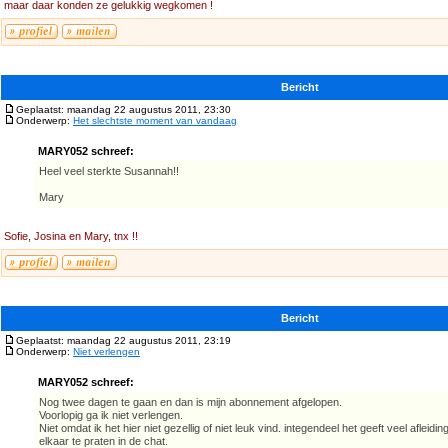
maar daar konden ze gelukkig wegkomen !
Bericht
Geplaatst: maandag 22 augustus 2011, 23:30
Onderwerp:
Het slechtste moment van vandaag
MARY052 schreef:
Heel veel sterkte Susannah!!
Mary
Sofie, Josina en Mary, tnx !!
Bericht
Geplaatst: maandag 22 augustus 2011, 23:19
Onderwerp:
Niet verlengen
MARY052 schreef:
Nog twee dagen te gaan en dan is mijn abonnement afgelopen.
Voorlopig ga ik niet verlengen.
Niet omdat ik het hier niet gezellig of niet leuk vind. integendeel het geeft veel afleidi
elkaar te praten in de chat.