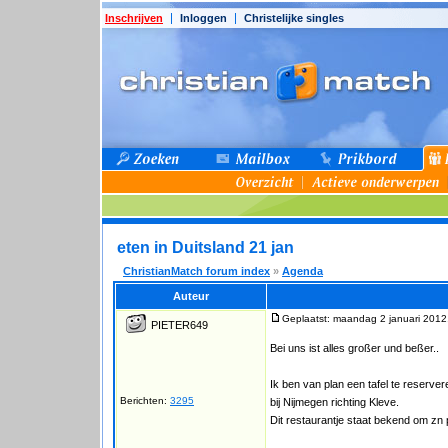
Inschrijven
Inloggen
Christelijke singles
eten in Duitsland 21 jan
ChristianMatch forum index
»
Agenda
Auteur
Geplaatst: maandag 2 januari 2012
PIETER649
Bei uns ist alles großer und beßer..
Ik ben van plan een tafel te reserver
Berichten:
3295
bij Nijmegen richting Kleve.
Dit restaurantje staat bekend om zn 