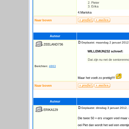
2. Pieter
3. Erika
4.Mariska
Naar boven
Auteur
Geplaatst: maandag 2 januari 2012
ZEELAND736
WILLEMIJN232 schreef:
Dat zijn nu net de seniorenmome
Berichten:
4863
Maar het voelt zo prettig!!!!
Naar boven
Auteur
Geplaatst: dinsdag 3 januari 2012,
ERIKA129
Die twee 50 + ers vragen veel maa
oei Piet dan wordt het wel een etent