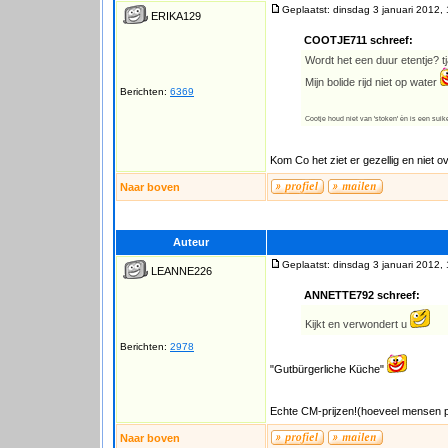
Geplaatst: dinsdag 3 januari 2012,
ERIKA129
COOTJE711 schreef:
Wordt het een duur etentje? t
Mijn bolide rijd niet op water
Berichten:
6369
Cootje houd niet van 'stoken' èn is een suik
Kom Co het ziet er gezellig en niet 
Naar boven
Auteur
Geplaatst: dinsdag 3 januari 2012,
LEANNE226
ANNETTE792 schreef:
Kijkt en verwondert u
Berichten:
2978
"Gutbürgerliche Küche"
Echte CM-prijzen!(hoeveel mensen p
Naar boven