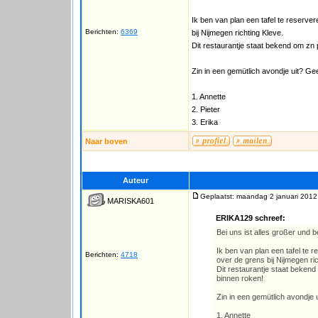
Ik ben van plan een tafel te reserver
Berichten:
6369
bij Nijmegen richting Kleve.
Dit restaurantje staat bekend om zn 
Zin in een gemütlich avondje uit? G
1. Annette
2. Pieter
3. Erika
Naar boven
Auteur
Geplaatst: maandag 2 januari 2012
MARISKA601
ERIKA129 schreef:
Bei uns ist alles großer und b
Ik ben van plan een tafel te 
Berichten:
4718
over de grens bij Nijmegen ric
Dit restaurantje staat bekend
binnen roken!
Zin in een gemütlich avondje
1. Annette