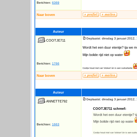
Berichten:
6369
Naar boven
Auteur
Geplaatst: dinsdag 3 januari 2012,
COOTJE711
Wordt het een duur etentje? tja we mo
Mijn bolide rijd niet op water
Berichten:
1766
Cootje houd niet van 'stoken' èn is een suikertante
Naar boven
Auteur
Geplaatst: dinsdag 3 januari 2012,
ANNETTE792
COOTJE711 schreef:
Wordt het een duur etentje? t
Mijn bolide rijd niet op water
Berichten:
1663
Cootje houd niet van 'stoken' èn is een suik