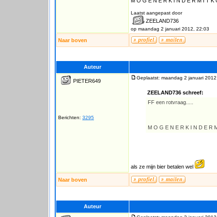
M O G E N E R K I N D E R M I T K
Laatst aangepast door
ZEELAND736
op maandag 2 januari 2012, 22:03
Naar boven
Auteur
Geplaatst: maandag 2 januari 2012
PIETER649
ZEELAND736 schreef:
FF een rotvraag.....
Berichten:
3295
M O G E N E R K I N D E R 
als ze mijn bier betalen wel
Naar boven
Auteur