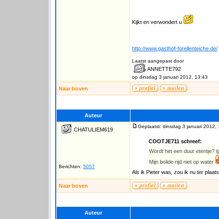
Kijkt en verwondert u
http://www.gasthof-forellenteiche.de/
Laatst aangepast door
ANNETTE792
op dinsdag 3 januari 2012, 13:43
Naar boven
Auteur
Geplaatst: dinsdag 3 januari 2012,
CHATULIEM619
COOTJE711 schreef:
Wordt het een duur etentje? t
Mijn bolide rijd niet op water
Berichten:
5057
Als ik Pieter was, zou ik nu ter plaats
Naar boven
Auteur