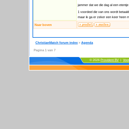
jammer dat we die dag al een etentj
1 voordeel die van ons wordt betaal
maar ik ga er zeker een keer heen m
Naar boven
ChristianMatch forum index
»
Agenda
Pagina
1
van
7
© 2026
Provident BV
|
Voo