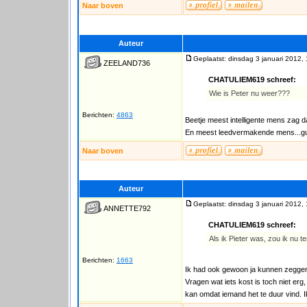
Naar boven
Auteur
Geplaatst: dinsdag 3 januari 2012,
ZEELAND736
CHATULIEM619 schreef:
Wie is Peter nu weer???
Berichten:
4863
Beetje meest intelligente mens zag dat
En meest leedvermakende mens...gunt
Naar boven
Auteur
Geplaatst: dinsdag 3 januari 2012,
ANNETTE792
CHATULIEM619 schreef:
Als ik Pieter was, zou ik nu te
Berichten:
1663
Ik had ook gewoon ja kunnen zegge
Vragen wat iets kost is toch niet erg
kan omdat iemand het te duur vind. I