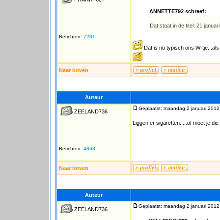
ANNETTE792 schreef:
Dat staat in de titel: 21 januar
Berichten:
7231
Dat is nu typisch ons W-tje...al
Naar boven
Auteur
Geplaatst: maandag 2 januari 2012
ZEELAND736
Liggen er sigaretten.....of moet je 
Berichten:
4863
Naar boven
Auteur
Geplaatst: maandag 2 januari 2012
ZEELAND736