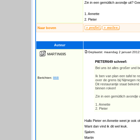
Zin in een gemütlich avondje uit? G
1. Annette
2. Pieter
Naar boven
Auteur
Geplaatst: maandag 2 januari 2012
MARTIN695
PIETER649 schreef:
Bei uns ist alles großer und b
Ik ben van plan een tafel te 
Berichten:
868
over de grens bij Nijmegen ric
Dit restaurantje staat bekend
binnen roken!
Zin in een gemütlich avondje
1. Annette
2. Pieter
Hallo Pieter en Annette weet je ook o
Want dan vind ik dit wel leuk.
Sjalom.
Martin