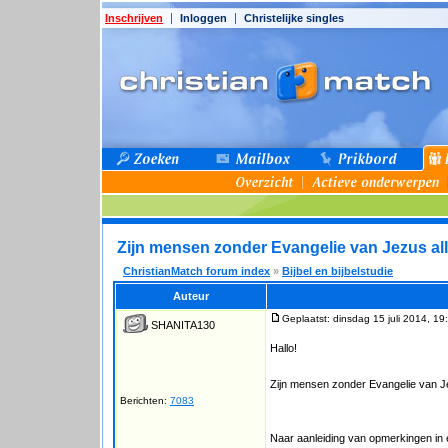
Inschrijven
Inloggen
Christelijke singles
Zijn mensen zonder Evangelie van Jezus al
ChristianMatch forum index
»
Bijbel en bijbelstudie
Auteur
Geplaatst: dinsdag 15 juli 2014, 19
SHANITA130
Hallo!
Zijn mensen zonder Evangelie van J
Berichten:
7083
Naar aanleiding van opmerkingen in 