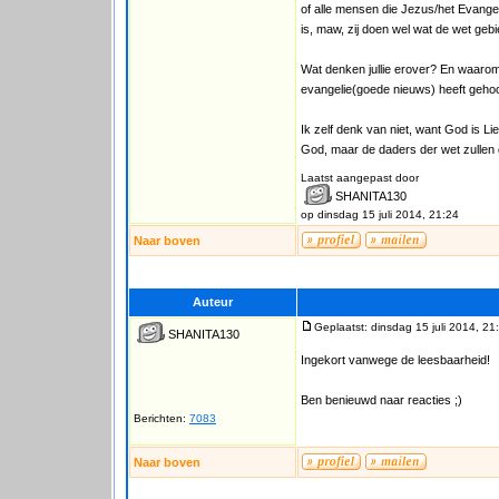
of alle mensen die Jezus/het Evange
is, maw, zij doen wel wat de wet geb
Wat denken jullie erover? En waarom
evangelie(goede nieuws) heeft gehoor
Ik zelf denk van niet, want God is Li
God, maar de daders der wet zullen
Laatst aangepast door
SHANITA130
op dinsdag 15 juli 2014, 21:24
Naar boven
Auteur
Geplaatst: dinsdag 15 juli 2014, 21
SHANITA130
Ingekort vanwege de leesbaarheid!
Ben benieuwd naar reacties ;)
Berichten:
7083
Naar boven