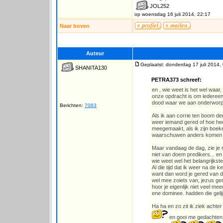
JOL252
op woensdag 16 juli 2014, 22:17
Naar boven
Auteur
Geplaatst: donderdag 17 juli 2014,
SHANITA130
PETRA373 schreef:
en , wie weet is het wel waar,
onze opdracht is om iedereen 
dood waar we aan onderworpen
Berichten:
7083
Als ik aan corrie ten boom d
weer iemand gered of hoe hee
meegemaakt, als ik zijn boeke
waarschuwen anders komen z
Maar vandaag de dag, zie je 
niet van doem predikers... en
wie weet wel het belangrijkst
Al die tijd dat ik weer na de
want dan word je gered van d 
wel mee zoiets van, jezus gen
hoor je eigenlijk niet veel mee
ene dominee. hadden die geli
Ha ha en zo zit ik ziek achte
en gooi me gedachten n