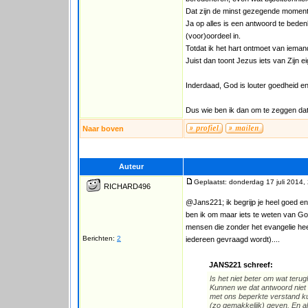
Dat zijn de minst gezegende momenten 
Ja op alles is een antwoord te bede
(voor)oordeel in.
Totdat ik het hart ontmoet van iema
Juist dan toont Jezus iets van Zijn 
Inderdaad, God is louter goedheid en
Dus wie ben ik dan om te zeggen dat m
Naar boven
Auteur
Geplaatst: donderdag 17 juli 2014,
RICHARD496
@Jans221; ik begrijp je heel goed en
ben ik om maar iets te weten van Gods
mensen die zonder het evangelie he
Berichten:
2
iedereen gevraagd wordt)....
JANS221 schreef:
Is het niet beter om wat ter
Kunnen we dat antwoord niet 
met ons beperkte verstand ku
(zo gemakkelijk) geven. En a