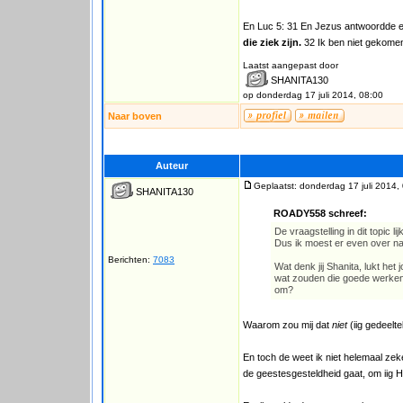
En Luc 5: 31 En Jezus antwoordde e
die ziek zijn.
32 Ik ben niet gekomen
Laatst aangepast door
SHANITA130
op donderdag 17 juli 2014, 08:00
Naar boven
Auteur
Geplaatst: donderdag 17 juli 2014,
SHANITA130
ROADY558 schreef:
De vraagstelling in dit topic l
Dus ik moest er even over n
Berichten:
7083
Wat denk jij Shanita, lukt he
wat zouden die goede werken 
om?
Waarom zou mij dat
niet
(iig gedeelte
En toch de weet ik niet helemaal zeke
de geestesgesteldheid gaat, om iig Hei