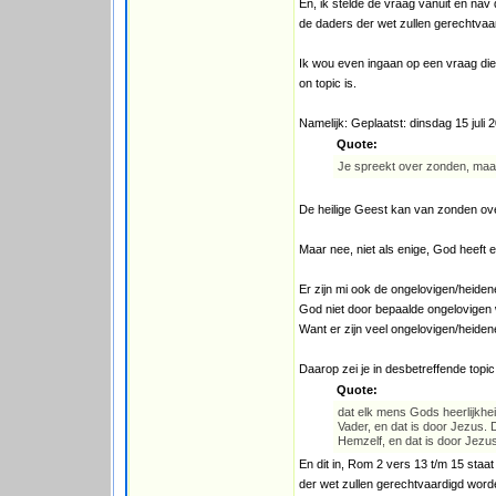
En, ik stelde de vraag vanuit en nav 
de daders der wet zullen gerechtvaa
Ik wou even ingaan op een vraag die je
on topic is.
Namelijk: Geplaatst: dinsdag 15 juli 
Quote:
Je spreekt over zonden, maar 
De heilige Geest kan van zonden over
Maar nee, niet als enige, God heeft 
Er zijn mi ook de ongelovigen/heiden
God niet door bepaalde ongelovigen 
Want er zijn veel ongelovigen/heiden
Daarop zei je in desbetreffende topic
Quote:
dat elk mens Gods heerlijkhei
Vader, en dat is door Jezus.
Hemzelf, en dat is door Jezu
En dit in, Rom 2 vers 13 t/m 15 staa
der wet zullen gerechtvaardigd wor