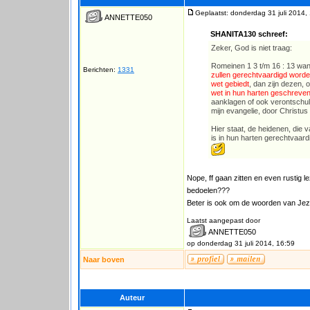
Geplaatst: donderdag 31 juli 2014,
ANNETTE050
SHANITA130 schreef:
Zeker, God is niet traag:
Romeinen 1 3 t/m 16 : 13 want
Berichten:
1331
zullen gerechtvaardigd word
wet gebiedt
, dan zijn dezen, 
wet in hun harten geschreven
aanklagen of ook verontschul
mijn evangelie, door Christus
Hier staat, de heidenen, die
is in hun harten gerechtvaardig
Nope, ff gaan zitten en even rustig l
bedoelen???
Beter is ook om de woorden van Jezus
Laatst aangepast door
ANNETTE050
op donderdag 31 juli 2014, 16:59
Naar boven
Auteur