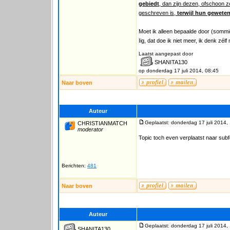
gebiedt
, dan zijn dezen, ofschoon zo
geschreven is,
terwijl hun gewete
Moet ik alleen bepaalde door (somm
Iig, dat doe ik niet meer, ik denk zélf 
Laatst aangepast door
SHANITA130
op donderdag 17 juli 2014, 08:45
Naar boven
Auteur
Geplaatst: donderdag 17 juli 2014,
CHRISTIANMATCH
moderator
Topic toch even verplaatst naar subfo
Berichten:
481
Naar boven
Auteur
Geplaatst: donderdag 17 juli 2014,
SHANITA130