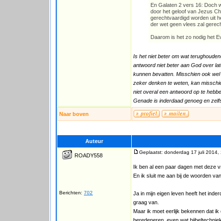
En Galaten 2 vers 16: Doch w
door het geloof van Jezus Chr
gerechtvaardigd worden uit he
der wet geen vlees zal gerec
Daarom is het zo nodig het Eva
Is het niet beter om wat terughoude
antwoord niet beter aan God over lat
kunnen bevatten. Misschien ook wel h
zeker denken te weten, kan misschie
niet overal een antwoord op te hebb
Genade is inderdaad genoeg en zelfs
Naar boven
Auteur
Geplaatst: donderdag 17 juli 2014,
ROADY558
Ik ben al een paar dagen met deze vr
En ik sluit me aan bij de woorden va
Berichten:
702
Ja in mijn eigen leven heeft het ind
graag van.
Maar ik moet eerlijk bekennen dat i
beredeneren, even wat bijbeltechniek 