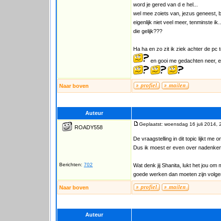
word je gered van d e hel...
wel mee zoiets van, jezus geneest, b
eigenlijk niet veel meer, tenminste ik
die gelijk???
Ha ha en zo zit ik ziek achter de pc
en gooi me gedachten neer, en
Naar boven
Auteur
Geplaatst: woensdag 16 juli 2014, 
ROADY558
De vraagstelling in dit topic lijkt me 
Dus ik moest er even over nadenken
Berichten:
702
Wat denk jij Shanita, lukt het jou o
goede werken dan moeten zijn volgen
Naar boven
Auteur