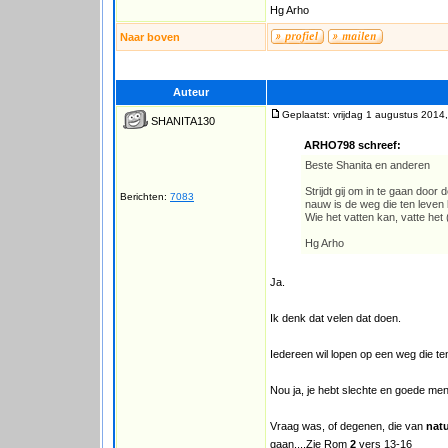
Hg Arho
Naar boven
Auteur
Geplaatst: vrijdag 1 augustus 2014
SHANITA130
ARHO798 schreef:
Beste Shanita en anderen
Strijdt gij om in te gaan door
Berichten:
7083
nauw is de weg die ten leven l
Wie het vatten kan, vatte he
Hg Arho
Ja.
Ik denk dat velen dat doen.
Iedereen wil lopen op een weg die ten l
Nou ja, je hebt slechte en goede men
Vraag was, of degenen, die van
nat
gaan....Zie Rom
2
vers 13-16