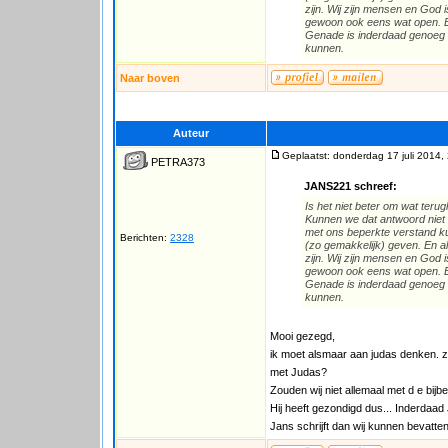
zijn. Wij zijn mensen en God 
gewoon ook eens wat open. En
Genade is inderdaad genoeg e
kunnen.
Naar boven
Auteur
Geplaatst: donderdag 17 juli 2014,
PETRA373
JANS221 schreef:
Is het niet beter om wat ter
Kunnen we dat antwoord niet 
met ons beperkte verstand ku
Berichten:
2328
(zo gemakkelijk) geven. En a
zijn. Wij zijn mensen en God 
gewoon ook eens wat open. En
Genade is inderdaad genoeg e
kunnen.
Mooi gezegd,
ik moet alsmaar aan judas denken. zo
met Judas?
Zouden wij niet allemaal met d e bi
Hij heeft gezondigd dus... Inderdaa
Jans schrijft dan wij kunnen bevatten