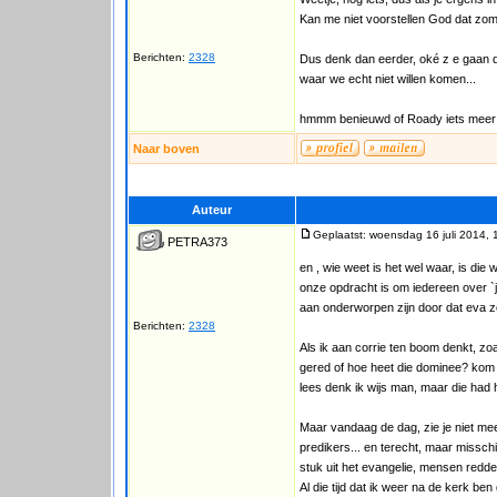
Kan me niet voorstellen God dat zom
Berichten:
2328
Dus denk dan eerder, oké z e gaan d
waar we echt niet willen komen...
hmmm benieuwd of Roady iets meer du
Naar boven
Auteur
Geplaatst: woensdag 16 juli 2014, 
PETRA373
en , wie weet is het wel waar, is die
onze opdracht is om iedereen over `j
aan onderworpen zijn door dat eva z
Berichten:
2328
Als ik aan corrie ten boom denkt, z
gered of hoe heet die dominee? kom 
lees denk ik wijs man, maar die had
Maar vandaag de dag, zie je niet me
predikers... en terecht, maar misschi
stuk uit het evangelie, mensen redd
Al die tijd dat ik weer na de kerk b