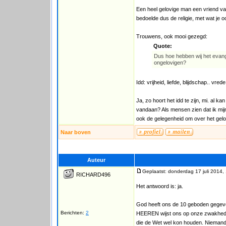
Een heel gelovige man een vriend van m
bedoelde dus de religie, met wat je 
Trouwens, ook mooi gezegd:
Quote:
Dus hoe hebben wij het evangeli
ongelovigen?
Idd: vrijheid, liefde, blijdschap.. vred
Ja, zo hoort het idd te zijn, mi. al 
vandaan? Als mensen zien dat ik mijn 
ook de gelegenheid om over het geloo
Naar boven
Auteur
Geplaatst: donderdag 17 juli 2014,
RICHARD496
Het antwoord is: ja.
God heeft ons de 10 geboden gegeven
Berichten:
2
HEEREN wijst ons op onze zwakheden 
die de Wet wel kon houden. Niemand 