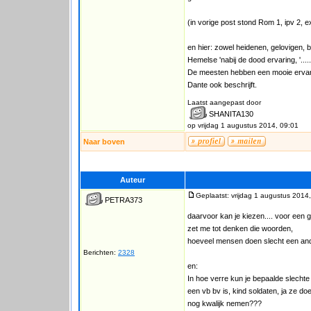
(in vorige post stond Rom 1, ipv 2, 
en hier: zowel heidenen, gelovigen, b
Hemelse 'nabij de dood ervaring, '.....
De meesten hebben een mooie ervarin
Dante ook beschrijft.
Laatst aangepast door
SHANITA130
op vrijdag 1 augustus 2014, 09:01
Naar boven
Auteur
Geplaatst: vrijdag 1 augustus 2014
PETRA373
daarvoor kan je kiezen.... voor een g
zet me tot denken die woorden,
hoeveel mensen doen slecht een ander
Berichten:
2328
en:
In hoe verre kun je bepaalde slech
een vb bv is, kind soldaten, ja ze do
nog kwalijk nemen???