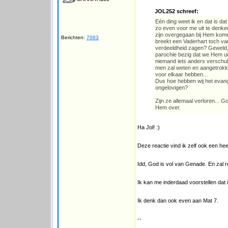
JOL252 schreef:
Eén ding weet ik en dat is dat
zo even voor me uit te denke
zijn overgegaan bij Hem komen
Berichten:
7083
breekt een Vaderhart toch v
verdeeldheid zagen? Geweld, 
parochie bezig dat we Hem uit
niemand iets anders verschuld
men zal weten en aangetrokken
voor elkaar hebben...
Dus hoe hebben wij het evangeli
ongelovigen?
Zijn ze allemaal verloren... Go
Hem over.
Ha Jol! :)
Deze reactie vind ik zelf ook een he
Idd, God is vol van Genade. En zal r
Ik kan me inderdaad voorstellen dat 
Ik denk dan ook even aan Mat 7.
--