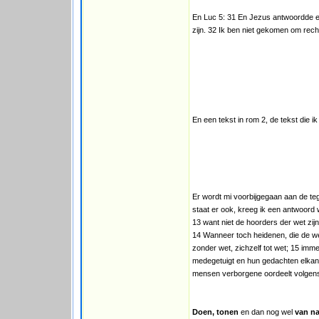
En Luc 5: 31 En Jezus antwoordde en 
zijn. 32 Ik ben niet gekomen om rech
En een tekst in rom 2, de tekst die 
Er wordt mi voorbijgegaan aan de tegen
staat er ook, kreeg ik een antwoord w
13 want niet de hoorders der wet zij
14 Wanneer toch heidenen, die de w
zonder wet, zichzelf tot wet; 15 imme
medegetuigt en hun gedachten elkand
mensen verborgene oordeelt volgens 
Doen, tonen
en dan nog wel
van na