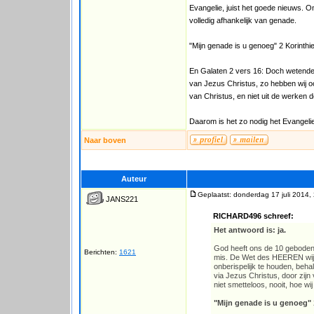
Evangelie, juist het goede nieuws. On
volledig afhankelijk van genade.
"Mijn genade is u genoeg" 2 Korinthi
En Galaten 2 vers 16: Doch wetende,
van Jezus Christus, zo hebben wij oo
van Christus, en niet uit de werken 
Daarom is het zo nodig het Evangelie 
Naar boven
Auteur
Geplaatst: donderdag 17 juli 2014,
JANS221
RICHARD496 schreef:
Het antwoord is: ja.
God heeft ons de 10 geboden 
Berichten:
1621
mis. De Wet des HEEREN wijs
onberispelijk te houden, beh
via Jezus Christus, door zijn
niet smetteloos, nooit, hoe wi
"Mijn genade is u genoeg"