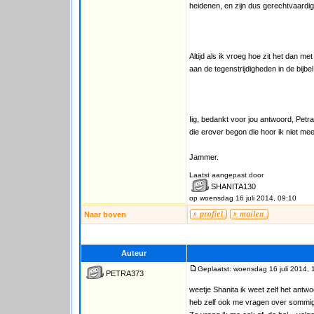
heidenen, en zijn dus gerechtvaardig
Altijd als ik vroeg hoe zit het dan me
aan de tegenstrijdigheden in de bijbel
Iig, bedankt voor jou antwoord, Petr
die erover begon die hoor ik niet m
Jammer.
Laatst aangepast door
SHANITA130
op woensdag 16 juli 2014, 09:10
Naar boven
Auteur
Geplaatst: woensdag 16 juli 2014, 
PETRA373
weetje Shanita ik weet zelf het antwo
heb zelf ook me vragen over sommige 