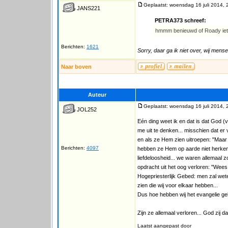
Geplaatst: woensdag 16 juli 2014, 
JANS221
PETRA373 schreef:
hmmm benieuwd of Roady iets 
Berichten:
1621
Sorry, daar ga ik niet over, wij mense
Naar boven
Auteur
Geplaatst: woensdag 16 juli 2014, 
JOL252
Eén ding weet ik en dat is dat God (v
me uit te denken... misschien dat e
en als ze Hem zien uitroepen: "Maar 
Berichten:
4097
hebben ze Hem op aarde niet herken
liefdeloosheid... we waren allemaal 
opdracht uit het oog verloren: "Wees
Hogepriesterlijk Gebed: men zal wete
zien die wij voor elkaar hebben...
Dus hoe hebben wij het evangelie gelee
Zijn ze allemaal verloren... God zij d
Laatst aangepast door