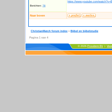
https://www.youtube.com/watch?v
Berichten:
78
Naar boven
ChristianMatch forum index
»
Bijbel en bijbelstudie
Pagina
1
van
4
© 2026
Provident BV
|
Voo