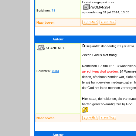
Laatst aangepast door
WOMAN254
Berichten:
78
op donderdag 31 juli 2014, 13:05
Naar boven
Auteur
Geplaatst: donderdag 31 juli 2014,
SHANITA130
Zeker, God is niet traag:
Romeinen 1 3 t/m 16 : 13 want niet d
Berichten:
7083
gerechtvaardigd worden
. 14 Wannee
dezen, ofschoon zonder wet, zichzelf
terwijl hun geweten medegetuigt en 
dat God het in de mensen verborgene
Hier staat, de heidenen, die van nat
harten gerechtvaardigt zijn bij God.
Naar boven
Auteur