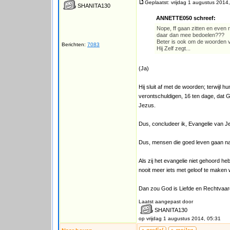
Geplaatst: vrijdag 1 augustus 2014
SHANITA130
ANNETTE050 schreef:
Nope, ff gaan zitten en even ru
daar dan mee bedoelen???
Beter is ook om de woorden v
Berichten:
7083
Hij Zelf zegt...
(Ja)
Hij sluit af met de woorden; terwijl
verontschuldigen, 16 ten dage, dat 
Jezus.
Dus, concludeer ik, Evangelie van 
Dus, mensen die goed leven gaan n
Als zij het evangelie niet gehoord he
nooit meer iets met geloof te maken 
Dan zou God is Liefde en Rechtvaardi
Laatst aangepast door
SHANITA130
op vrijdag 1 augustus 2014, 05:31