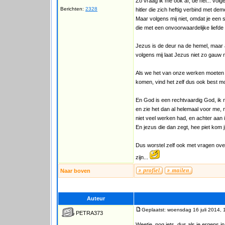
Zo vraag ik me ook af, de hel... vol
Berichten:
2328
hitler die zich heftig verbind met 
Maar volgens mij niet, omdat je een s
die met een onvoorwaardelijke liefde 
Jezus is de deur na de hemel, maar
volgens mij laat Jezus niet zo gauw
Als we het van onze werken moeten 
komen, vind het zelf dus ook best moe
En God is een rechtvaardig God, ik mo
en zie het dan al helemaal voor me, m
niet veel werken had, en achter aan
En jezus die dan zegt, hee piet kom 
Dus worstel zelf ook met vragen ov
zijn...
Naar boven
Auteur
Geplaatst: woensdag 16 juli 2014, 
PETRA373
Weetje, nog iets, dus als je ergens i