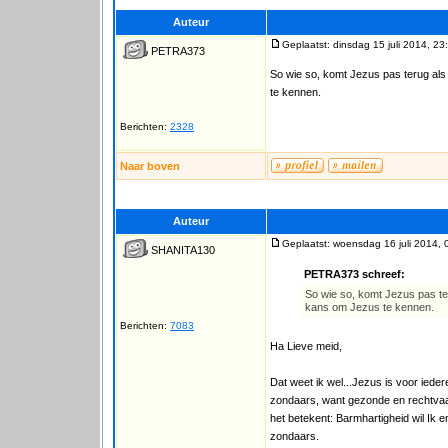
Auteur
Geplaatst: dinsdag 15 juli 2014, 23
PETRA373
So wie so, komt Jezus pas terug als
te kennen.
Berichten:
2328
Naar boven
Auteur
Geplaatst: woensdag 16 juli 2014, 
SHANITA130
PETRA373 schreef:
So wie so, komt Jezus pas ter
kans om Jezus te kennen.
Berichten:
7083
Ha Lieve meid,
Dat weet ik wel...Jezus is voor ied
zondaars, want gezonde en rechtvaar
het betekent: Barmhartigheid wil Ik
zondaars.