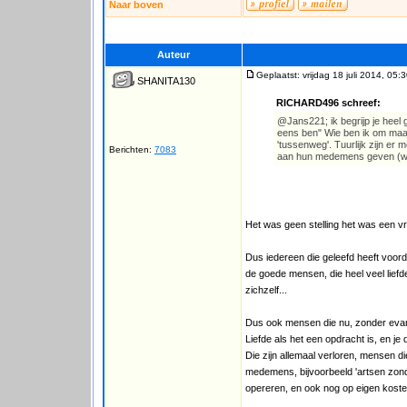
Naar boven
Auteur
Geplaatst: vrijdag 18 juli 2014, 05:
SHANITA130
RICHARD496 schreef:
@Jans221; ik begrijp je heel 
eens ben" Wie ben ik om maar 
'tussenweg'. Tuurlijk zijn er
Berichten:
7083
aan hun medemens geven (wat
Het was geen stelling het was een v
Dus iedereen die geleefd heeft voord
de goede mensen, die heel veel lief
zichzelf...
Dus ook mensen die nu, zonder evang
Liefde als het een opdracht is, en je
Die zijn allemaal verloren, mensen 
medemens, bijvoorbeeld 'artsen zond
opereren, en ook nog op eigen kosten