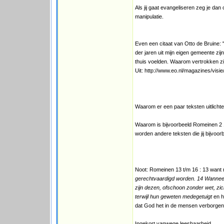
Als jij gaat evangeliseren zeg je dan
manipulatie.
Even een citaat van Otto de Bruine:
der jaren uit mijn eigen gemeente zi
thuis voelden. Waarom vertrokken zi
Uit: http://www.eo.nl/magazines/visie/
Waarom er een paar teksten uitlichte
Waarom is bijvoorbeeld Romeinen 2 13
worden andere teksten die jij bijvoor
Noot: Romeinen 13 t/m 16 : 13 want n
gerechtvaardigd worden. 14 Wanneer 
zijn dezen, ofschoon zonder wet, zich
terwijl hun geweten medegetuigt
en h
dat God het in de mensen verborgene
Ingekort vanwege leesbaarheid.