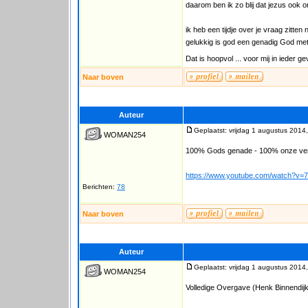
daarom ben ik zo blij dat jezus ook o
ik heb een tijdje over je vraag zitt
gelukkig is god een genadig God met
Dat is hoopvol ... voor mij in ieder g
Naar boven
Auteur
Geplaatst: vrijdag 1 augustus 2014
WOMAN254
100% Gods genade - 100% onze vera
https://www.youtube.com/watch?
Berichten:
78
Naar boven
Auteur
Geplaatst: vrijdag 1 augustus 2014
WOMAN254
Volledige Overgave (Henk Binnendijk