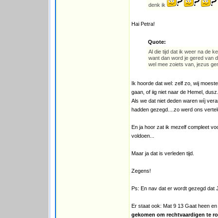
denk ik
Hai Petra!
Quote:
Al die tijd dat ik weer na de
want dan word je gered van d 
wel mee zoiets van, jezus gene
Ik hoorde dat wel: zelf zo, wij moeste
gaan, of iig niet naar de Hemel, dusz.
Als we dat niet deden waren wíj vera
hadden gezegd....zo werd ons verte
En ja hoor zat ik mezelf compleet v
voldoen...
Maar ja dat is verleden tijd.
Zegens!
Ps: En nav dat er wordt gezegd dat Je
Er staat ook: Mat 9 13 Gaat heen en 
gekomen om rechtvaardigen te ro