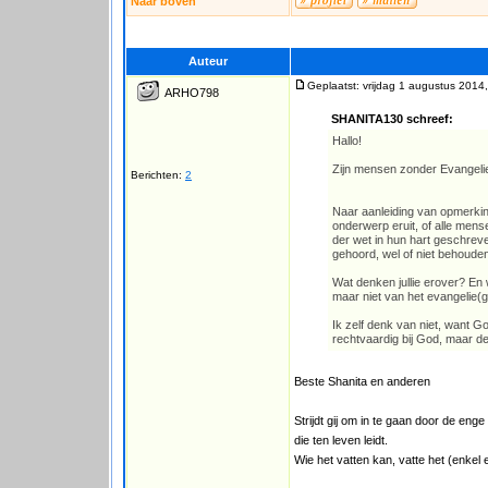
Naar boven
Auteur
Geplaatst: vrijdag 1 augustus 2014
ARHO798
SHANITA130 schreef:
Hallo!
Zijn mensen zonder Evangelie
Berichten:
2
Naar aanleiding van opmerki
onderwerp eruit, of alle men
der wet in hun hart geschreve
gehoord, wel of niet behouden
Wat denken jullie erover? E
maar niet van het evangelie(g
Ik zelf denk van niet, want G
rechtvaardig bij God, maar d
Beste Shanita en anderen
Strijdt gij om in te gaan door de eng
die ten leven leidt.
Wie het vatten kan, vatte het (enke