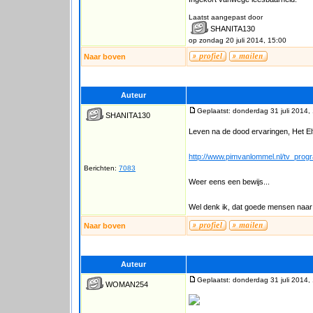
Laatst aangepast door
SHANITA130
op zondag 20 juli 2014, 15:00
Naar boven
Auteur
Geplaatst: donderdag 31 juli 2014,
SHANITA130
Leven na de dood ervaringen, Het E
http://www.pimvanlommel.nl/tv_pro
Berichten:
7083
Weer eens een bewijs...
Wel denk ik, dat goede mensen naar
Naar boven
Auteur
Geplaatst: donderdag 31 juli 2014,
WOMAN254