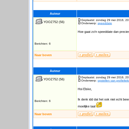
Auteur
Geplaatst: zondag 29 mei 2016, 20
YOOZ752
(56)
Onderwerp:
speeddate
Hoe gaat zo'n speeddate dan precie
Berichten: 6
Naar boven
Auteur
Geplaatst: zondag 29 mei 2016, 20
YOOZ752
(56)
Onderwerp:
opstellen van profieltek
Hoi Elske,
Ik denk idd dat het ook niet echt be
Berichten: 6
moeilijke taal
Naar boven