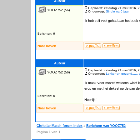
Auteur
Geplaatst: zaterdag 21 mei 2016, 
YOOZ752
(56)
Onderwerp:
Single na 6 jaar
Ik heb zelf veel gehad aan het boek
Berichten: 6
Naar boven
Auteur
Geplaatst: zaterdag 21 mei 2016, 
YOOZ752
(56)
Onderwerp:
Lekker en gezond...... w
Ik maak voor mezelf weleens witlof k
erop en met het deksel op de pan de
Berichten: 6
Heerlijk!
Naar boven
ChristianMatch forum index
»
Berichten van YOOZ752
Pagina
1
van
1