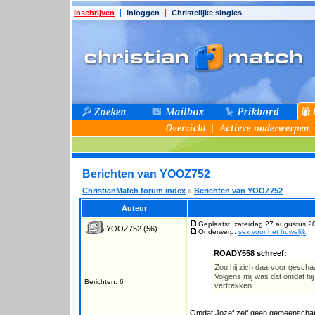
Inschrijven
Inloggen
Christelijke singles
Berichten van YOOZ752
ChristianMatch forum index
»
Berichten van YOOZ752
Auteur
Geplaatst: zaterdag 27 augustus 2
YOOZ752
(56)
Onderwerp:
sex voor het huwelijk
ROADY558 schreef:
Zou hij zich daarvoor gesc
Volgens mij was dat omdat hij
Berichten: 6
vertrekken.
Omdat Jozef zelf geen gemeenschap 