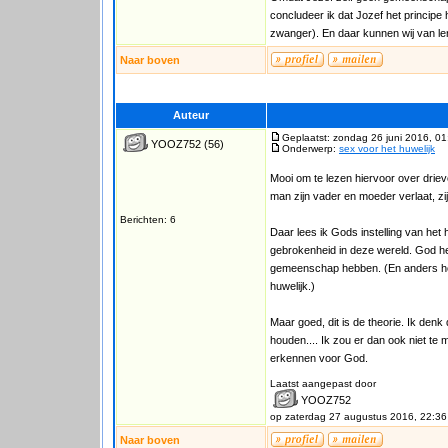
concludeer ik dat Jozef het princi
zwanger). En daar kunnen wij van le
Naar boven
Auteur
Geplaatst: zondag 26 juni 2016, 01
YOOZ752
(56)
Onderwerp:
sex voor het huwelijk
Mooi om te lezen hiervoor over driev
man zijn vader en moeder verlaat, zi
Berichten: 6
Daar lees ik Gods instelling van het h
gebrokenheid in deze wereld. God he
gemeenschap hebben. (En anders hoe
huwelijk.)
Maar goed, dit is de theorie. Ik denk 
houden.... Ik zou er dan ook niet te 
erkennen voor God.
Laatst aangepast door
YOOZ752
op zaterdag 27 augustus 2016, 22:36
Naar boven