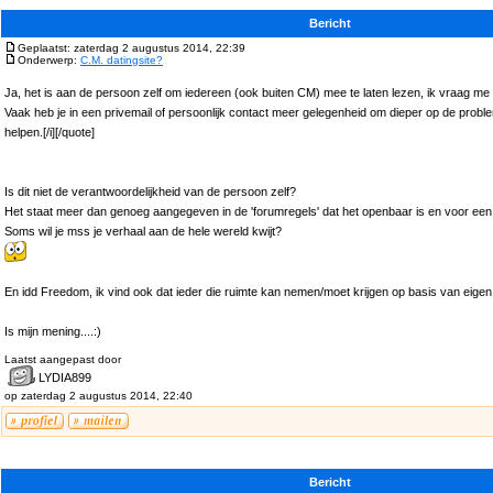
Bericht
Geplaatst: zaterdag 2 augustus 2014, 22:39
Onderwerp:
C.M. datingsite?
Ja, het is aan de persoon zelf om iedereen (ook buiten CM) mee te laten lezen, ik vraag me a
Vaak heb je in een privemail of persoonlijk contact meer gelegenheid om dieper op de probl
helpen.[/i][/quote]
Is dit niet de verantwoordelijkheid van de persoon zelf?
Het staat meer dan genoeg aangegeven in de 'forumregels' dat het openbaar is en voor een 
Soms wil je mss je verhaal aan de hele wereld kwijt?
En idd Freedom, ik vind ook dat ieder die ruimte kan nemen/moet krijgen op basis van eigen
Is mijn mening....:)
Laatst aangepast door
LYDIA899
op zaterdag 2 augustus 2014, 22:40
Bericht