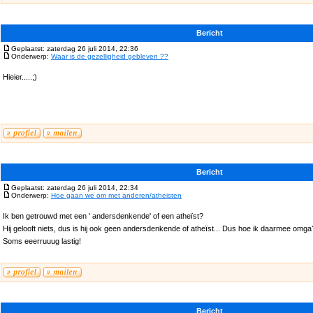
Bericht
Geplaatst: zaterdag 26 juli 2014, 22:36
Onderwerp:
Waar is de gezelligheid gebleven ??
Hieier.....;)
Bericht
Geplaatst: zaterdag 26 juli 2014, 22:34
Onderwerp:
Hoe gaan we om met anderen/atheisten
Ik ben getrouwd met een ' andersdenkende' of een atheïst?
Hij gelooft niets, dus is hij ook geen andersdenkende of atheïst... Dus hoe ik daarmee omga
Soms eeerruuug lastig!
Bericht