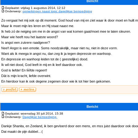
Bericht
Geplaatst: vrijdag 1 augustus 2014, 12:12
Onderwerp:
opmerkingen naast topic dagelijkse bemoediging
Zo vergaat het mij ook op dit moment. God houd van mij en ziet waar ik door moet en huilt 
Maar ik moet mijn les leren en Hij staat naast me.
Ik heb zó de neiging om me in de angst van wat komen gaat/moet mee te laten sleuren.
Maar wie heeft nou het laatste woord?
Is angst een zuivere raadgever?
Nee!! Angst is een emotie. Soms noodzakelijk, maar niet nu, niet in deze vorm.
Want als ik meega in angst nu, dan zeg ik ja tegen depressie en wanhoop.
En depressie en wanhoop leiden tot de ( geestelijke) dood.
Ik wil niet dood, God leeft in mij en ik leef daardoor ook.
God is liefde! En líéfde regeert!
Dát is mijn kracht, liefde overwint.
En hierdoor kan ik ook degene zegenen door wie ik tot hier ben gekomen.
Bericht
Geplaatst: woensdag 30 juli 2014, 15:38
Onderwerp:
Dagelijkse bemoediging.
Dankje Shanita, en Zeeland, ik ben gevloerd door een mens, en mss juist daardoor ook doo
Dat maakt de pijn dubbel...:(