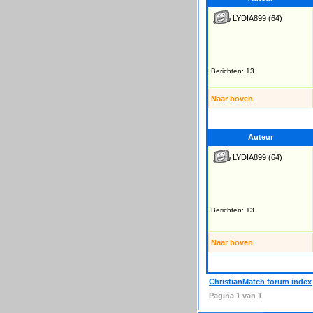
LYDIA899
(64)
Berichten: 13
Naar boven
Auteur
LYDIA899
(64)
Berichten: 13
Naar boven
ChristianMatch forum index
Pagina
1
van
1