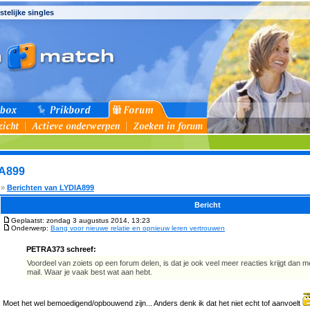
stelijke singles
IA899
»
Berichten van LYDIA899
Bericht
Geplaatst: zondag 3 augustus 2014, 13:23
Onderwerp:
Bang voor nieuwe relatie en opnieuw leren vertrouwen
PETRA373 schreef:
Voordeel van zoiets op een forum delen, is dat je ook veel meer reacties krijgt dan m
mail. Waar je vaak best wat aan hebt.
Moet het wel bemoedigend/opbouwend zijn... Anders denk ik dat het niet echt tof aanvoelt