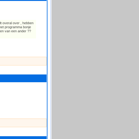
t overal over , hebben
 het programma bonje
gen van een ander ??