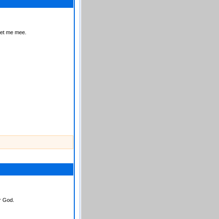
met me mee.
r God.