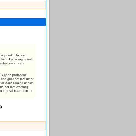
ezighoudt. Dat kan
hrijft. De vraag is wel
schikt voor is en
t is geen probleem.
t dan gaat het niet meer
elkaars reactie of niet.
ns dat niet wenselijk.
ter privé naar hem toe
t.