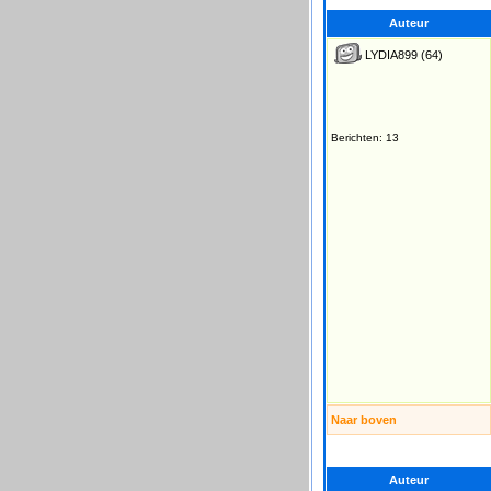
Auteur
LYDIA899
(64)
Berichten: 13
Naar boven
Auteur