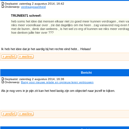
Geplaatst: zaterdag 2 augustus 2014, 16:42
Onderwerp:
verdraagzaamheid
TRIJNIE671 schreef:
heb soms het idee dat mensen elkaar niet zo goed meer kunnen verdragen , men val
niks meer voorelkaar over . zie dat dagelijks om me heen . zag vanavond nog even
met de buren , denk dan weleens , is het wel zo erg of kunnen we niks meer verdra
hoe denken jullie hier over ???
Ik heb het idee dat je het aardig bij het rechte eind hebt... Helaas!
Bericht
Geplaatst: zaterdag 2 augustus 2014, 16:36
Onderwerp:
Bang voor nieuwe relatie en opnieuw leren vertrouwen
Als je nog vers in je pijn zit kan het heel lastig zijn om objectief naar jezelf te kijken.