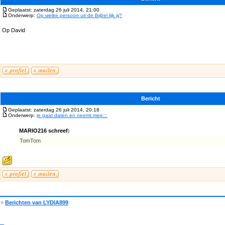
Geplaatst: zaterdag 26 juli 2014, 21:00
Onderwerp:
Op welke persoon uit de Bijbel lijk jij?
Op David
Bericht
Geplaatst: zaterdag 26 juli 2014, 20:18
Onderwerp:
je gaat daten en neemt mee:::
MARIO216 schreef:
TomTom
»
Berichten van LYDIA899