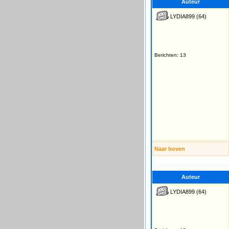
Auteur
LYDIA899
(64)
Berichten: 13
Naar boven
Auteur
LYDIA899
(64)