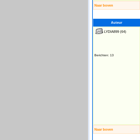
Naar boven
Auteur
LYDIA899
(64)
Berichten: 13
Naar boven