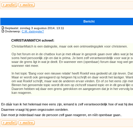
Bericht
Geplaatst: zondag 3 augustus 2014, 13:11
Onderwerp:
C.M. datingsite?
CHRISTIANMATCH schreef:
ChristianMatch is een datingsite, maar ook een ontmoetingsplek voor christenen.
Op het forum en in de chatbox kun je met elkaar in gesprek gaan over alles wat je b
soms heel persoonlijk zijn en dat is prima. Je bent zelf verantwoordelijk voor wat je sc
waar de grens ligt in wat je deelt. En wanneer een (openbaar) forum daar nog wel ge
wanneer niet meer.
In het topic 'Bang voor een nieuwe relatie' heeft Roelof eea gedeeld uit zijn leven. Da
Maar er wordt ook gereageerd op hetgeen hij schrijft en daar wordt het lastiger. Wan
om wat Roelof schrijft, maar wat de anderen ervan vinden. En of ze het eens zijn met 
Binnen het genoemde topic wordt dit een op zichzelf staand topic en in dit geval lijkt o
Daarom hebben wij daar een grens getrokken en aangegeven dat je in het vervolg be
kan reageren.
En dáár kan ik het helemaal mee eens zijn, iemand is zelf verantwoordelijk hoe of wat hij deel
Daarmee vraagt hij geen ongezouten oordelen.
Dan moet je inderdaad naar de persoon zelf gaan reageren, en níét openbaar gaan..