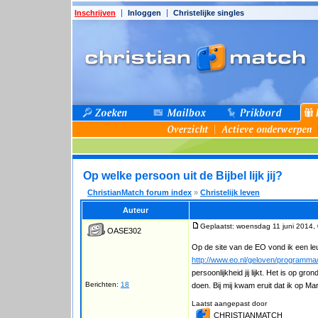
Inschrijven
Inloggen
Christelijke singles
Op welke persoon uit de Bijbel lijk jij?
ChristianMatch forum index
»
Christelijk leven
Auteur
Geplaatst: woensdag 11 juni 2014,
OASE302
Op de site van de EO vond ik een leu
http://www.eo.nl/geloven/programma/th
persoonlijkheid jij lijkt. Het is op g
Berichten:
18
doen. Bij mij kwam eruit dat ik op Mar
Laatst aangepast door
CHRISTIANMATCH