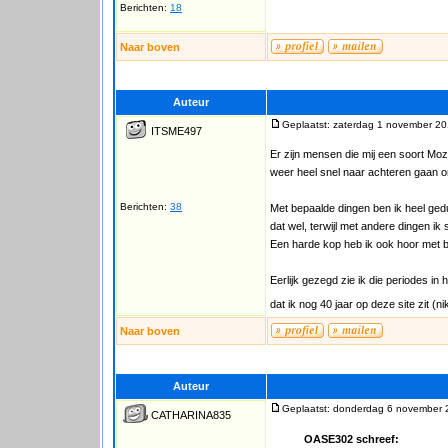
Berichten:
18
Naar boven
Auteur
Geplaatst: zaterdag 1 november 20
ITSME497
Er zijn mensen die mij een soort M
weer heel snel naar achteren gaan o
Berichten:
38
Met bepaalde dingen ben ik heel gedul
dat wel, terwijl met andere dingen ik
Een harde kop heb ik ook hoor met 
Eerlijk gezegd zie ik die periodes in
dat ik nog 40 jaar op deze site zit (
Naar boven
Auteur
Geplaatst: donderdag 6 november 
CATHARINA835
OASE302 schreef: