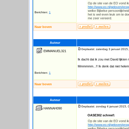
Op de site van de EO vond ik 
http://www.eo.nl/geloven/progr
welke Bijbelse persoonlijkheid
Berichten:
1
het is wel even leuk om te doen
me zeer vereerd.
Naar boven
Auteur
Geplaatst: zaterdag 3 januari 2015
EMMANUEL321
Ik dacht dat ik zou met David lijkten
Mmmmmm...!! Ik denk dat niet helema
Berichten:
1
Naar boven
Auteur
Geplaatst: zondag 4 januari 2015, 
HANNAH090
OASE302 schreef:
Op de site van de EO vond ik 
http://www.eo.nl/geloven/progr
welke Bijbelse persoonlijkheid