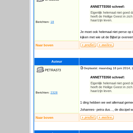
ANNETTE050 schreef:
Eigenlijk helemaal niet goed d
heeft de Heilige Geest in zi
haar/zijn leven.
Berichten:
18
Je moet ook helemaal niet perse op iem
kijken met wie uit de Bijbel je overe
Naar boven
Auteur
Geplaatst: maandag 16 juni 2014, 
PETRA373
ANNETTE050 schreef:
Eigenlijk helemaal niet goed d
heeft de Heilige Geest in zi
haar/zijn leven.
Berichten:
2328
1 ding hebben we wel allemaal gemee
Johannes- petra dus..., de discipel
Naar boven