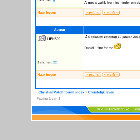
Berichten:
6
Al met al zal ik hier niet minder om s
Naar boven
Auteur
Geplaatst: zaterdag 10 januari 201
LIEN529
Daniël... fine for me
Berichten:
22
Naar boven
ChristianMatch forum index
»
Christelijk leven
Pagina
1
van
1
© 2026
Provident BV
|
Voo