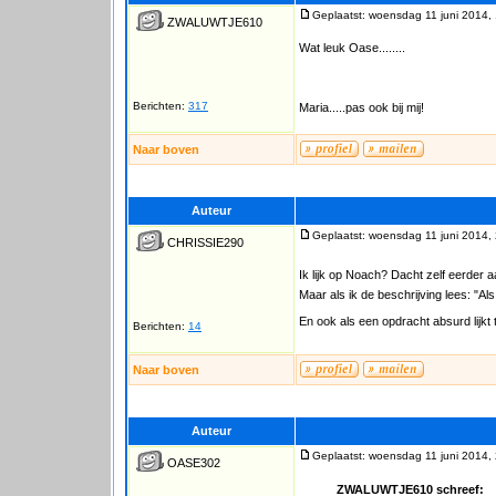
Geplaatst: woensdag 11 juni 2014,
ZWALUWTJE610
Wat leuk Oase........
Berichten:
317
Maria.....pas ook bij mij!
Naar boven
Auteur
Geplaatst: woensdag 11 juni 2014,
CHRISSIE290
Ik lijk op Noach? Dacht zelf eerder
Maar als ik de beschrijving lees: "Al
En ook als een opdracht absurd lijkt t
Berichten:
14
Naar boven
Auteur
Geplaatst: woensdag 11 juni 2014,
OASE302
ZWALUWTJE610 schreef: