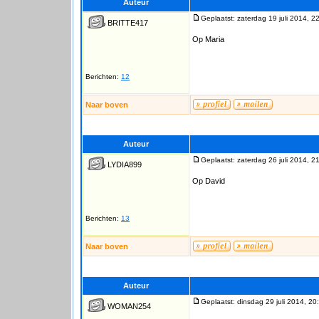
Auteur
Geplaatst: zaterdag 19 juli 2014, 2
BRITTE417
Op Maria
Berichten:
12
Naar boven
Auteur
Geplaatst: zaterdag 26 juli 2014, 2
LYDIA899
Op David
Berichten:
13
Naar boven
Auteur
Geplaatst: dinsdag 29 juli 2014, 20
WOMAN254