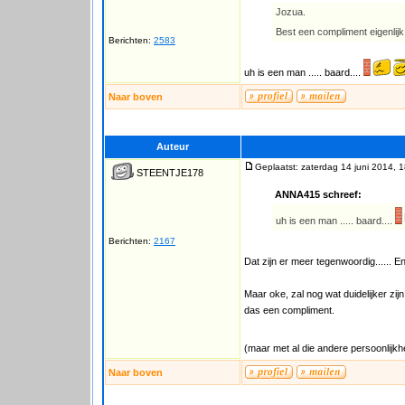
Jozua.
Best een compliment eigenlij
Berichten:
2583
uh is een man ..... baard....
Naar boven
Auteur
Geplaatst: zaterdag 14 juni 2014, 
STEENTJE178
ANNA415 schreef:
uh is een man ..... baard....
Berichten:
2167
Dat zijn er meer tegenwoordig...... E
Maar oke, zal nog wat duidelijker z
das een compliment.
(maar met al die andere persoonlij
Naar boven