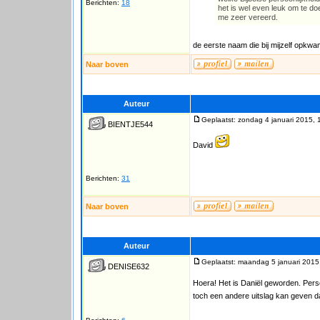
Berichten:
18
het is wel even leuk om te doen
me zeer vereerd.
de eerste naam die bij mijzelf opkwam
Naar boven
Auteur
Geplaatst: zondag 4 januari 2015, 
BIENTJE544
David
Berichten:
31
Naar boven
Auteur
Geplaatst: maandag 5 januari 2015
DENISE632
Hoera! Het is Daniël geworden. Persoo
toch een andere uitslag kan geven d