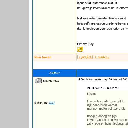
kleur of afkomt maakt niet uit
het geeft je leven kracht het is enor
laat een ieder genieten hier op aard
help zelf mee om de vrede te bewar
dan is het leven voor een ieder de m
Betuwe Boy
Naar boven
Auteur
Geplaatst: maandag 30 januari 201
MARRY942
BETUWE775 schreef:
Leven
leven alleen al is een geluk
Berichten:
1117
kijk eens in de wereld
mensen maken elkaar stuk
honger, oorlog en pijn
in veel landen op deze aarde
zal vrede en hulp niet beter zi