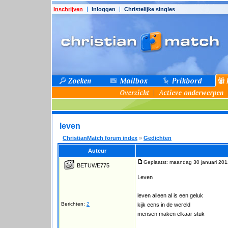
Inschrijven
Inloggen
Christelijke singles
leven
ChristianMatch forum index
»
Gedichten
Auteur
Geplaatst: maandag 30 januari 201
BETUWE775
Leven
leven alleen al is een geluk
Berichten:
2
kijk eens in de wereld
mensen maken elkaar stuk