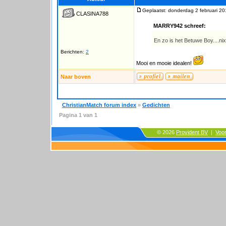
Geplaatst: donderdag 2 februari 20
CLASINA788
MARRY942 schreef:
En zo is het Betuwe Boy....ni
Berichten:
2
Mooi en mooie idealen!
Naar boven
ChristianMatch forum index
»
Gedichten
Pagina
1
van
1
© 2026
Provident BV
|
Voo