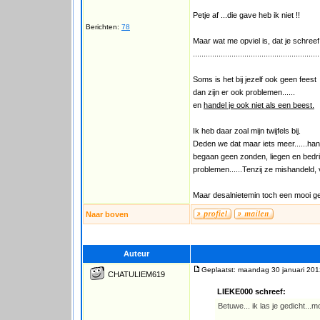
Petje af ...die gave heb ik niet !!
Berichten:
78
Maar wat me opviel is, dat je schreef...
...........................................................
Soms is het bij jezelf ook geen feest
dan zijn er ook problemen......
en
handel je ook niet als een beest.
Ik heb daar zoal mijn twijfels bij.
Deden we dat maar iets meer......ha
begaan geen zonden, liegen en bedrieg
problemen......Tenzij ze mishandeld,
Maar desalnietemin toch een mooi ge
Naar boven
Auteur
Geplaatst: maandag 30 januari 201
CHATULIEM619
LIEKE000 schreef:
Betuwe... ik las je gedicht...