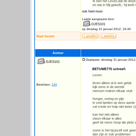
Ik ben het Leven,dat de doo
en wie in Mij gelooft,- hij leeft
ook heel mooi
Laatst aangepast door
DJES101
op dinsdag 31 januari 2012, 16:40
Naar boven
Auteur
Geplaatst: dinsdag 31 januari 2012
DJES101
BETUWE775 schreef:
Leven
leven alleen al is een geluk
Berichten:
240
kijk eens in de wereld
mensen maken elkaar stuk
honger, oorlog en pijn
in veel landen op deze aarde
zal vrede en hulp niet beter zi
kan het niet alleen
steun elkaar in alles
geef de mens hoop die plots
soms is het bij jezelf ook gee
dan zijn er ook problemen