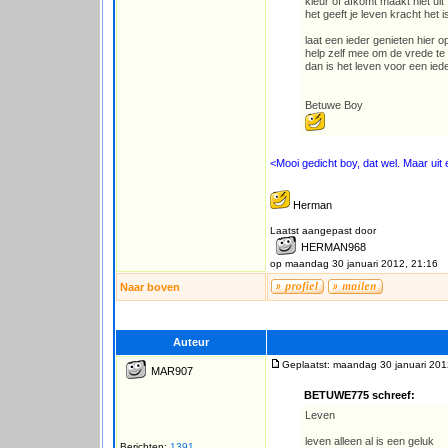
kleur of afkomt maakt niet uit
het geeft je leven kracht het 
laat een ieder genieten hier o
help zelf mee om de vrede t
dan is het leven voor een ie
Betuwe Boy
<Mooi gedicht boy, dat wel. Maar uit 
Herman
Laatst aangepast door
HERMAN968
op maandag 30 januari 2012, 21:16
Naar boven
Auteur
Geplaatst: maandag 30 januari 201
MAR907
BETUWE775 schreef:
Leven
leven alleen al is een geluk
Berichten:
1391