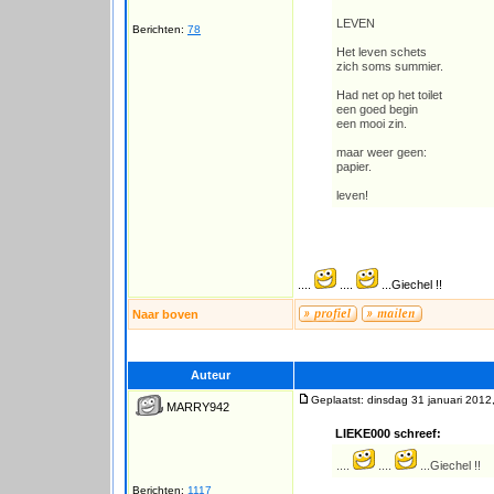
LEVEN
Berichten:
78
Het leven schets
zich soms summier.
Had net op het toilet
een goed begin
een mooi zin.
maar weer geen:
papier.
leven!
....
....
...Giechel !!
Naar boven
Auteur
Geplaatst: dinsdag 31 januari 2012
MARRY942
LIEKE000 schreef:
....
....
...Giechel !!
Berichten:
1117