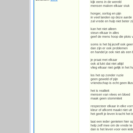
kijk eens in de wereld
mensen maken elkaar stuk
honger, oorlog en pijn
in veel landen op deze aarde
zal vrede en hulp niet beter zi
kan het niet alleen
steun elkaar in alles
geef de mens hoop die plots
soms is het bij jezelf ook gee
dan zijn er ook problemen
en handel je ook niet als een
je praat met elkaar
ook al lukt dat niet altijd
vlieg elkaar niet gelijk in het h
los het op zonder ruzie
geen geweld of pijn
vriendschap is echt geen illus
het is realiteit
mensen van vlees en bloed
maak geen stommiteit
respecteer elkaar in elke vo
kleur of afkomt maakt niet uit
het geeft je leven kracht het 
laat een ieder genieten hier o
help zelf mee om de vrede t
dan is het leven voor een ie