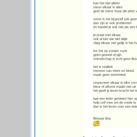
kan het niet alleen
steun elkaar in alles
geef de mens hoop die plots
soms is het bij jezelf ook gee
dan zijn er ook problemen
en handel je ook niet als een
je praat met elkaar
ook al lukt dat niet altijd
vlieg elkaar niet gelijk in het h
los het op zonder ruzie
geen geweld of pijn
vriendschap is echt geen illus
het is realiteit
mensen van vlees en bloed
maak geen stommiteit
respecteer elkaar in elke vo
kleur of afkomt maakt niet uit
het geeft je leven kracht het 
laat een ieder genieten hier o
help zelf mee om de vrede t
dan is het leven voor een ie
Betuwe Boy