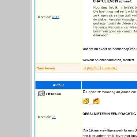
CHATULIEM619 schreef:
Nou, daar heb ik mn twijfels b
Die hoeft nog niet eens wild 
ze krijgen als ze hun taak v
Berichten:
4047
de welpen van een vrouwtje 
gedragen zoals de dieren zo
Het enige wat ons ervan weer
besef van goed en kwaad.
Al
daarvoor
.
laat dat nu exact de boodschap van he
welkom op christianmatch, dichter!
Naar boven
Auteur
Geplaatst: maandag 30 januari 201
LIEKE000
...
DESALNIETEMIN EEN PRACHTIG 
Berichten:
78
(Na 19 jaar vrijwilligerswerk bij ee
ben ik er achter dat ik liever met (g