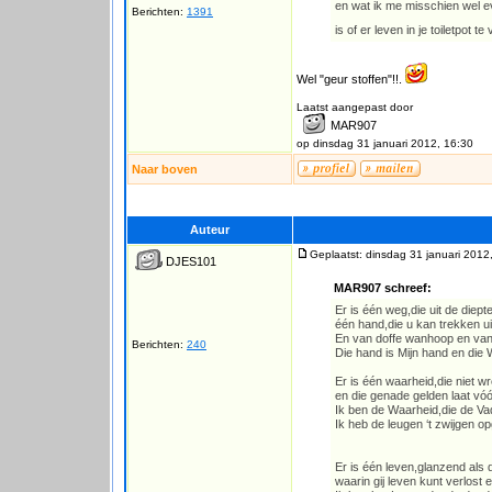
en wat ik me misschien wel 
Berichten:
1391
is of er leven in je toiletpot t
Wel "geur stoffen"!!.
Laatst aangepast door
MAR907
op dinsdag 31 januari 2012, 16:30
Naar boven
Auteur
Geplaatst: dinsdag 31 januari 2012
DJES101
MAR907 schreef:
Er is één weg,die uit de diepte 
één hand,die u kan trekken uit
En van doffe wanhoop en va
Berichten:
240
Die hand is Mijn hand en die 
Er is één waarheid,die niet w
en die genade gelden laat vóó
Ik ben de Waarheid,die de Va
Ik heb de leugen ‘t zwijgen o
Er is één leven,glanzend als 
waarin gij leven kunt verlost en