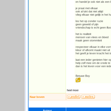
en handel je ook niet als een
je praat met elkaar
ook al lukt dat niet altijd
vlieg elkaar niet gelijk in het h
los het op zonder ruzie
geen geweld of pijn
vriendschap is echt geen illus
het is realiteit
mensen van vlees en bloed
maak geen stommiteit
respecteer elkaar in elke vo
kleur of afkomt maakt niet uit
het geeft je leven kracht het 
laat een ieder genieten hier o
help zelf mee om de vrede t
dan is het leven voor een ie
Betuwe Boy
heel mooi
Naar boven
Auteur