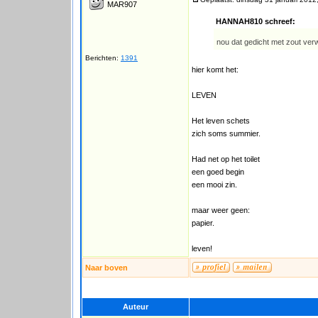
MAR907
HANNAH810 schreef:
nou dat gedicht met zout ver
Berichten:
1391
hier komt het:
LEVEN
Het leven schets
zich soms summier.
Had net op het toilet
een goed begin
een mooi zin.
maar weer geen:
papier.
leven!
Naar boven
Auteur