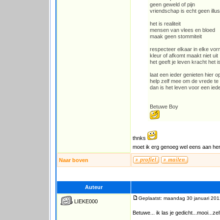
geen geweld of pijn
vriendschap is echt geen illus
het is realiteit
mensen van vlees en bloed
maak geen stommiteit
respecteer elkaar in elke vo
kleur of afkomt maakt niet uit
het geeft je leven kracht het 
laat een ieder genieten hier o
help zelf mee om de vrede t
dan is het leven voor een ie
Betuwe Boy
thnks
moet ik erg genoeg wel eens aan he
Naar boven
Auteur
Geplaatst: maandag 30 januari 201
LIEKE000
Betuwe... ik las je gedicht...mooi...