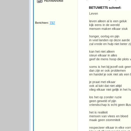
HERMAN968
BETUWE775 schreef:
Leven
leven alleen al is een geluk
Berichten:
757
kijk eens in de wereld
mensen maken elkaar stuk
honger, oorlog en pijn
in veel landen op deze aarde
zal vrede en hulp niet beter zi
kan het niet alleen
steun elkaar in alles
geef de mens hoop die plots
soms is het bij jezelf ook gee
dan zijn er ook problemen
en handel je ook niet als een
je praat met elkaar
ook al lukt dat niet altijd
vlieg elkaar niet gelijk in het h
los het op zonder ruzie
geen geweld of pijn
vriendschap is echt geen illus
het is realiteit
mensen van vlees en bloed
maak geen stommiteit
respecteer elkaar in elke vo