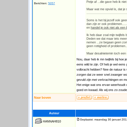
Petje af ...die gave heb ik niet 
Berichten:
5057
Maar wat me opviel is, dat je sc
...............................................
Soms is het bij jezelf ook gee
dan zijn er ook problemen......
en
handel je ook niet als een 
Ik heb daar zoal mijn twijfels bi
Deden we dat maar iets meer.
nemen ...ze begaan geen zonde
geen rottigheid of problemen.
Maar desalnietemin toch een 
Nou, daar heb ik mn twijfels bij hoe j
eens wild te zijn. Of heb je wel een
volbracht hebben? Nee de natuur is
zorgen dat ze weer snel zwanger wo
gevuld zijn met verkrachtingen en m
Het enige wat ons ervan weerhoudt o
goed en kwaad. Als wij ons zo zoude
Naar boven
Auteur
Geplaatst: maandag 30 januari 201
HANNAH810