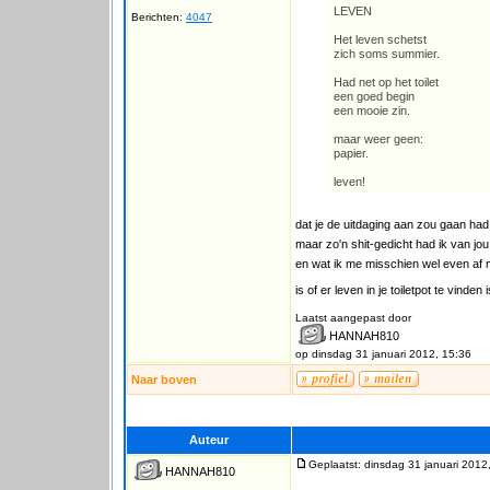
LEVEN
Berichten:
4047
Het leven schetst
zich soms summier.
Had net op het toilet
een goed begin
een mooie zin.
maar weer geen:
papier.
leven!
dat je de uitdaging aan zou gaan had
maar zo'n shit-gedicht had ik van jou
en wat ik me misschien wel even af
is of er leven in je toiletpot te vinden
Laatst aangepast door
HANNAH810
op dinsdag 31 januari 2012, 15:36
Naar boven
Auteur
Geplaatst: dinsdag 31 januari 2012
HANNAH810