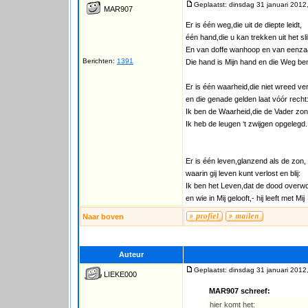
Geplaatst: dinsdag 31 januari 2012
MAR907
Er is één weg,die uit de diepte leidt,
één hand,die u kan trekken uit het sl
En van doffe wanhoop en van eenza
Berichten:
1391
Die hand is Mijn hand en die Weg ben
Er is één waarheid,die niet wreed ve
en die genade gelden laat vóór recht
Ik ben de Waarheid,die de Vader zon
Ik heb de leugen ‘t zwijgen opgelegd.
Er is één leven,glanzend als de zon,
waarin gij leven kunt verlost en blij:
Ik ben het Leven,dat de dood overw
en wie in Mij gelooft,- hij leeft met Mij
Naar boven
Auteur
Geplaatst: dinsdag 31 januari 2012
LIEKE000
MAR907 schreef:
hier komt het: