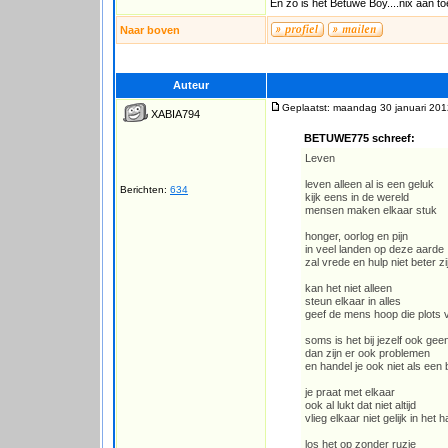
En zo is het Betuwe Boy....nix aan t
Naar boven
Auteur
Geplaatst: maandag 30 januari 201
XABIA794
BETUWE775 schreef:
Leven
leven alleen al is een geluk
Berichten:
634
kijk eens in de wereld
mensen maken elkaar stuk
honger, oorlog en pijn
in veel landen op deze aarde
zal vrede en hulp niet beter zi
kan het niet alleen
steun elkaar in alles
geef de mens hoop die plots
soms is het bij jezelf ook gee
dan zijn er ook problemen
en handel je ook niet als een
je praat met elkaar
ook al lukt dat niet altijd
vlieg elkaar niet gelijk in het h
los het op zonder ruzie