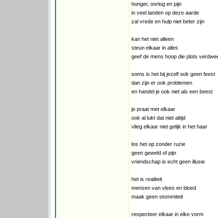
honger, oorlog en pijn
in veel landen op deze aarde
zal vrede en hulp niet beter zijn
kan het niet alleen
steun elkaar in alles
geef de mens hoop die plots verdwe
soms is het bij jezelf ook geen feest
dan zijn er ook problemen
en handel je ook niet als een beest
je praat met elkaar
ook al lukt dat niet altijd
vlieg elkaar niet gelijk in het haar
los het op zonder ruzie
geen geweld of pijn
vriendschap is echt geen illusie
het is realiteit
mensen van vlees en bloed
maak geen stommiteit
respecteer elkaar in elke vorm