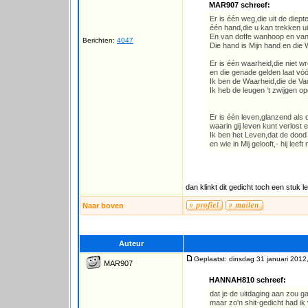
MAR907 schreef:
Er is één weg,die uit de diepte 
één hand,die u kan trekken uit
En van doffe wanhoop en va
Berichten:
4047
Die hand is Mijn hand en die 
Er is één waarheid,die niet w
en die genade gelden laat vóó
Ik ben de Waarheid,die de Va
Ik heb de leugen ‘t zwijgen o
Er is één leven,glanzend als 
waarin gij leven kunt verlost en
Ik ben het Leven,dat de doo
en wie in Mij gelooft,- hij leeft
dan klinkt dit gedicht toch een stuk l
Naar boven
Auteur
Geplaatst: dinsdag 31 januari 2012
MAR907
HANNAH810 schreef:
dat je de uitdaging aan zou g
maar zo'n shit-gedicht had ik