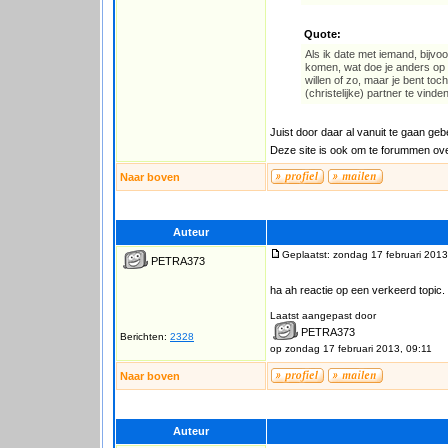
Quote:
Als ik date met iemand, bijvoo
komen, wat doe je anders op e
willen of zo, maar je bent to
(christelijke) partner te vinde
Juist door daar al vanuit te gaan geb
Deze site is ook om te forummen ove
Naar boven
Auteur
Geplaatst: zondag 17 februari 2013
PETRA373
ha ah reactie op een verkeerd topic
Laatst aangepast door
PETRA373
Berichten:
2328
op zondag 17 februari 2013, 09:11
Naar boven
Auteur