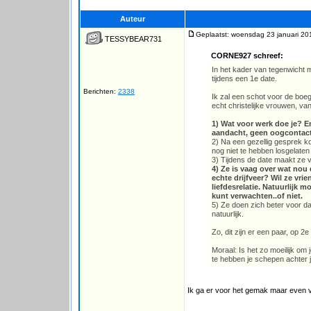
Auteur
Geplaatst: woensdag 23 januari 20
TESSYBEAR731
CORNE927 schreef:
In het kader van tegenwicht 
tijdens een 1e date.
Berichten:
2338
Ik zal een schot voor de boe
echt christelijke vrouwen, va
1) Wat voor werk doe je? En
aandacht, geen oogcontact 
2) Na een gezellig gesprek kom
nog niet te hebben losgelate
3) Tijdens de date maakt ze v
4) Ze is vaag over wat nou
echte drijfveer? Wil ze vri
liefdesrelatie. Natuurlijk 
kunt verwachten..of niet.
5) Ze doen zich beter voor dan 
natuurlijk.
Zo, dit zijn er een paar, op
Moraal: Is het zo moeilijk om je
te hebben je schepen achter 
Ik ga er voor het gemak maar even v