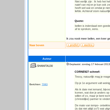
Niet eerlijk zijn : Ik heb he
naief van mij en je kan ook 
heeft wel wat en omdat je nie
liefde. Achteraf stom natuurli
Quote:
bellen is inderdaad een goede
af te spreken, eens.
Ik zou nooit meer bellen, een keer ge
Naar boven
Auteur
Geplaatst: zondag 17 februari 2013
SHANITA130
CORNE927 schreef:
Tessy, natuurlijk mag je reag
Op je 1e argument valt weinig
Berichten:
7083
Als ik date met iemand, bijvoo
komen, wat doe je anders op e
willen of zo, maar je bent to
(christelijke) partner te vinde
De mate van tempo- ontwikkel
(is dat niet altijd zo?) wat uitgr