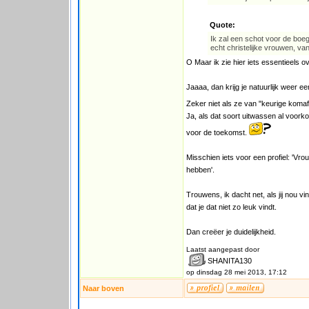
Quote:
Ik zal een schot voor de boe
echt christelijke vrouwen, va
O Maar ik zie hier iets essentieels ov
Jaaaa, dan krijg je natuurlijk weer e
Zeker niet als ze van "keurige komaf" 
Ja, als dat soort uitwassen al voorko
voor de toekomst.
Misschien iets voor een profiel: 'Vro
hebben'.
Trouwens, ik dacht net, als jij nou 
dat je dat niet zo leuk vindt.
Dan creëer je duidelijkheid.
Laatst aangepast door
SHANITA130
op dinsdag 28 mei 2013, 17:12
Naar boven