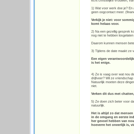
echt christelijke vrouwen, va
1) Wat voor werk doe je? En al
geen oogcontact meer. (financ
Verkijk je niet: voor somm
komt helaas voor.
2) Na een gezellig gesprek kom
nog niet te hebben losgelate
Daarom kunnen mensen beter n
3) Tijdens de date maakt ze v
Een eigen verantwoordelijkh
is het enige.
4) Ze is vaag over wat nou d
drijfveer? Wil ze vriendschap 
Natuurlijk moeten deze dingen
niet.
Verken dit dus met chatten,
5) Ze doen zich beter voor dan 
natuurlijk.
Het is altijd zo dat mense
in de omgang en eerste ind
her gevoel hebben van nou, 
hoeverre het oneerlijk is, vi