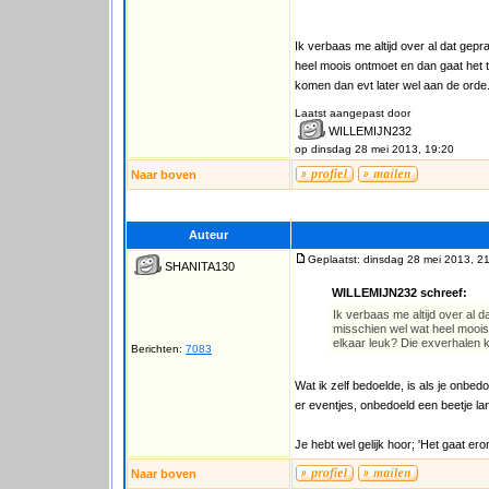
Ik verbaas me altijd over al dat gepr
heel moois ontmoet en dan gaat het t
komen dan evt later wel aan de orde.
Laatst aangepast door
WILLEMIJN232
op dinsdag 28 mei 2013, 19:20
Naar boven
Auteur
Geplaatst: dinsdag 28 mei 2013, 2
SHANITA130
WILLEMIJN232 schreef:
Ik verbaas me altijd over al d
misschien wel wat heel moois 
elkaar leuk? Die exverhalen k
Berichten:
7083
Wat ik zelf bedoelde, is als je onbed
er eventjes, onbedoeld een beetje la
Je hebt wel gelijk hoor; 'Het gaat er
Naar boven