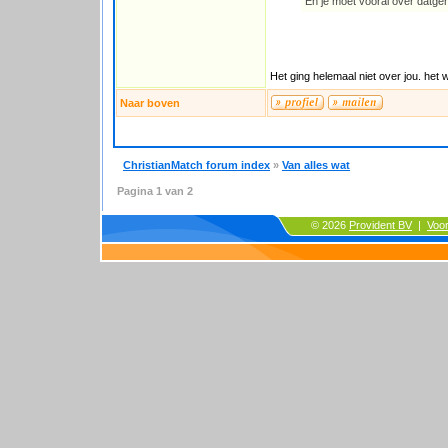
En je moet vooral over datgene
Het ging helemaal niet over jou. het 
Naar boven
ChristianMatch forum index
»
Van alles wat
Pagina
1
van
2
© 2026
Provident BV
|
Voo