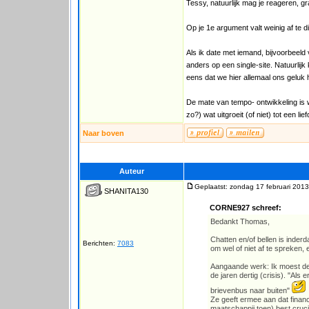
Tessy, natuurlijk mag je reageren, g
Op je 1e argument valt weinig af te 
Als ik date met iemand, bijvoorbeeld 
anders op een single-site. Natuurlijk
eens dat we hier allemaal ons geluk h
De mate van tempo- ontwikkeling is w
zo?) wat uitgroeit (of niet) tot een lief
Naar boven
Auteur
Geplaatst: zondag 17 februari 2013
SHANITA130
CORNE927 schreef:
Bedankt Thomas,
Chatten en/of bellen is inder
Berichten:
7083
om wel of niet af te spreken, 
Aangaande werk: Ik moest de
de jaren dertig (crisis). "Als
brievenbus naar buiten"
Ze geeft ermee aan dat financ
maatschappij toen) best cruciaa