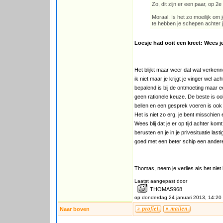
Zo, dit zijn er een paar, op
Moraal: Is het zo moeilijk om je
te hebben je schepen achter 
Loesje had ooit een kreet: Wees je
Het blijkt maar weer dat wat verkenne
ik niet maar je krijgt je vinger wel a
bepalend is bij de ontmoeting maar e
geen rationele keuze. De beste is ook
bellen en een gesprek voeren is ook
Het is niet zo erg, je bent misschien
Wees blij dat je er op tijd achter ko
berusten en je in je privesituatie las
goed met een beter schip een andere
Thomas, neem je verlies als het niet l
Laatst aangepast door
THOMAS968
op donderdag 24 januari 2013, 14:20
Naar boven