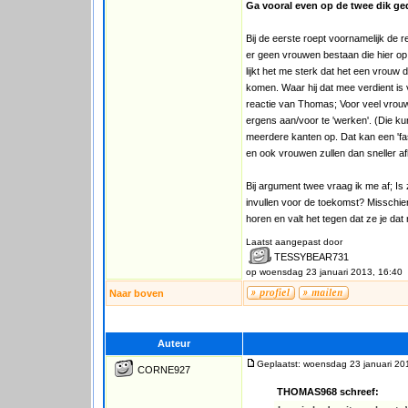
Ga vooral even op de twee dik ge
Bij de eerste roept voornamelijk de r
er geen vrouwen bestaan die hier op
lijkt het me sterk dat het een vrouw 
komen. Waar hij dat mee verdient is 
reactie van Thomas; Voor veel vrouwe
ergens aan/voor te 'werken'. (Die ku
meerdere kanten op. Dat kan een 'fase
en ook vrouwen zullen dan sneller 
Bij argument twee vraag ik me af; Is
invullen voor de toekomst? Misschien 
horen en valt het tegen dat ze je dat
Laatst aangepast door
TESSYBEAR731
op woensdag 23 januari 2013, 16:40
Naar boven
Auteur
Geplaatst: woensdag 23 januari 20
CORNE927
THOMAS968 schreef: