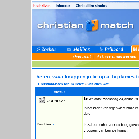
Inschrijven
Inloggen
Christelijke singles
heren, waar knappen jullie op af bij dames t
ChristianMatch forum index
»
Van alles wat
Auteur
Geplaatst: woensdag 23 januari 20
CORNE927
In het kader van tegenwicht maar es
date.
Berichten:
96
Ik zal een schot voor de boeg geven 
vrouwen, van keurige komaf.