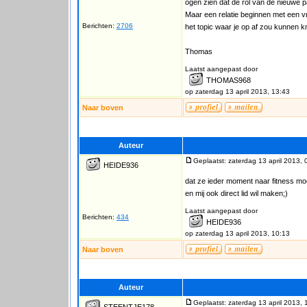
ogen zien dat de rol van de nieuwe pa
Maar een relatie beginnen met een v
Berichten:
2706
het topic waar je op af zou kunnen kn
Thomas
Laatst aangepast door
THOMAS968
op zaterdag 13 april 2013, 13:43
Naar boven
Auteur
Geplaatst: zaterdag 13 april 2013, 
HEIDE936
dat ze ieder moment naar fitness moe
en mij ook direct lid wil maken;)
Laatst aangepast door
Berichten:
434
HEIDE936
op zaterdag 13 april 2013, 10:13
Naar boven
Auteur
Geplaatst: zaterdag 13 april 2013, 