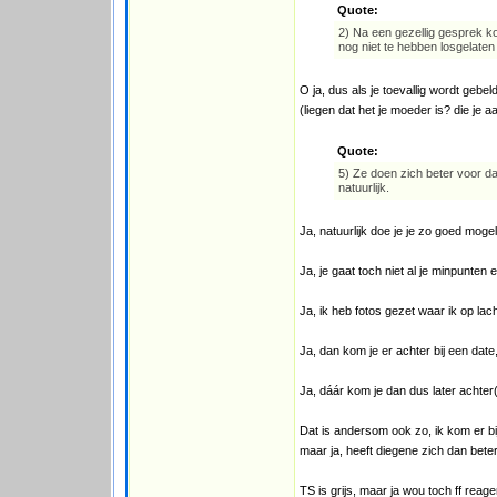
Quote:
2) Na een gezellig gesprek kom
nog niet te hebben losgelate
O ja, dus als je toevallig wordt gebe
(liegen dat het je moeder is? die je 
Quote:
5) Ze doen zich beter voor dan 
natuurlijk.
Ja, natuurlijk doe je je zo goed mogel
Ja, je gaat toch niet al je minpunte
Ja, ik heb fotos gezet waar ik op lac
Ja, dan kom je er achter bij een date,
Ja, dáár kom je dan dus later achter(
Dat is andersom ook zo, ik kom er bi
maar ja, heeft diegene zich dan bet
TS is grijs, maar ja wou toch ff reag