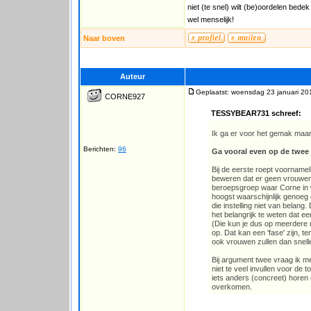
niet (te snel) wilt (be)oordelen bede
wel menselijk!
Naar boven
Auteur
Geplaatst: woensdag 23 januari 20
CORNE927
TESSYBEAR731 schreef:
Ik ga er voor het gemak maar
Berichten:
96
Ga vooral even op de twee
Bij de eerste roept voornameli
beweren dat er geen vrouwen b
beroepsgroep waar Corne in we
hoogst waarschijnlijk genoeg 
die instelling niet van belan
het belangrijk te weten dat ee
(Die kun je dus op meerdere 
op. Dat kan een 'fase' zijn, t
ook vrouwen zullen dan snel
Bij argument twee vraag ik m
niet te veel invullen voor de 
iets anders (concreet) horen e
overkomen.