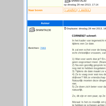
SHANITA130
op dinsdag 28 mei 2013, 17:14
Naar boven
Auteur
Geplaatst: dinsdag 28 mei 2013, 1
SHANITA130
CORNE927 schreef:
In het kader van tegenwicht 
tijdens een 1e date.
Berichten:
7083
Ik zal een schot voor de boe
echt christelijke vrouwen, va
1) Wat voor werk doe je? En al
geen oogcontact meer. (financ
2) Na een gezellig gesprek kom
nog niet te hebben losgelate
3) Tijdens de date maakt ze v
4) Ze is vaag over wat nou d
drijfveer? Wil ze vriendschap 
Natuurlijk moeten deze dingen
niet.
5) Ze doen zich beter voor dan 
natuurlijk.
Zo, dit zijn er een paar, op
Moraal: Is het zo moeilijk om je
te hebben je schepen achter 