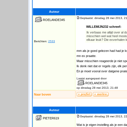
Auteur
Geplaatst: dinsdag 28 mei 2013, 2
ROELANDE345
WILLEMIJN232 schreef:
Ik verbaas me altijd over al d
misschien wel wat heel moois 
elkaar leuk? Die exverhalen k
Berichten:
2533
mm als je goed gelezen had had je ku
mn ex praatte.
Maar misschien reageerde je niet spe
Ik denk niet dat er regels zijn, elk 
En je moet vooral over datgene praten 
Laatst aangepast door
ROELANDE345
op dinsdag 28 mei 2013, 21:48
Naar boven
Auteur
Geplaatst: dinsdag 28 mei 2013, 2
PIETER619
Wat is je eigen instelling als je een