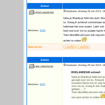
Auteur
Geplaatst: dinsdag 28 mei 2013, 1
ROELANDE345
haha ja Shanita je hebt een punt. B
ex. Kreeg ik achteraf commentaar da
helemaal niet over praten. Later met 
Berichten:
2533
heel veel over mn ex praatte had ik he
Toen diezelfde persoon ook nog een 
achter te zetten
Naar boven
Auteur
Geplaatst: dinsdag 28 mei 2013, 1
WILLEMIJN232
ROELANDE345 schreef:
haha ja Shanita je hebt een 
gezegd over mn ex. Kreeg ik 
verwerkt had ik kon er nog he
Berichten:
5407
over mn ex, kreeg ik een mailt
gelaten......?
Toen diezelfde persoon ook n
een punt achter te zetten