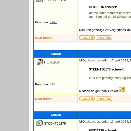
STEENTJE178
HEIDE936 schreef:
dat ze ieder moment naar fitn
en mij ook direct lid wil maken
Berichten:
2167
Dus een gezellige vervolg-fitness-
Naar boven
Auteur
Geplaatst: zaterdag 13 april 2013, 
HEIDE936
STEENTJE178 schreef:
Dus een gezellige vervolg-fi
Berichten:
434
ik steek de gek,zoals vaker
Naar boven
Auteur
Geplaatst: zaterdag 13 april 2013, 
STEENTJE178
HEIDE936 schreef: