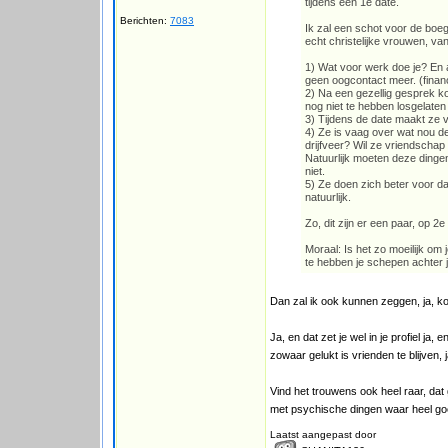
tijdens een 1e date.
Berichten:
7083
Ik zal een schot voor de boe
echt christelijke vrouwen, va
1) Wat voor werk doe je? En al
geen oogcontact meer. (financ
2) Na een gezellig gesprek kom
nog niet te hebben losgelate
3) Tijdens de date maakt ze v
4) Ze is vaag over wat nou d
drijfveer? Wil ze vriendschap 
Natuurlijk moeten deze dingen
niet.
5) Ze doen zich beter voor dan 
natuurlijk.
Zo, dit zijn er een paar, op
Moraal: Is het zo moeilijk om je
te hebben je schepen achter 
Dan zal ik ook kunnen zeggen, ja, ko
Ja, en dat zet je wel in je profiel ja,
zowaar gelukt is vrienden te blijven, j
Vind het trouwens ook heel raar, da
met psychische dingen waar heel goed
Laatst aangepast door