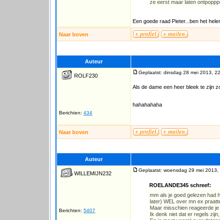
ze eerst maar laten ontpopppe
Een goede raad Pieter...ben het hele
Naar boven
Auteur
Geplaatst: dinsdag 28 mei 2013, 2
ROLF230
Als de dame een heer bleek te zijn z
hahahahaha
Berichten:
434
Naar boven
Auteur
Geplaatst: woensdag 29 mei 2013,
WILLEMIJN232
ROELANDE345 schreef:
mm als je goed gelezen had h
later) WEL over mn ex praatt
Maar misschien reageerde je n
Berichten:
5407
Ik denk niet dat er regels zi