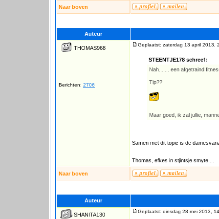
Naar boven
Auteur
Geplaatst: zaterdag 13 april 2013, 
THOMAS968
STEENTJE178 schreef:
Nah....... een afgetraind fitne
Tip??
Berichten:
2706
Maar goed, ik zal jullie, mann
Samen met dit topic is de damesvarian
Thomas, efkes in stjintsje smyte....
Naar boven
Auteur
Geplaatst: dinsdag 28 mei 2013, 1
SHANITA130