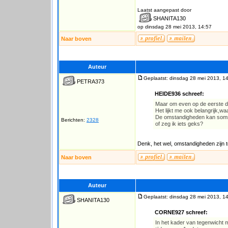
Laatst aangepast door
SHANITA130
op dinsdag 28 mei 2013, 14:57
Naar boven
Auteur
Geplaatst: dinsdag 28 mei 2013, 1
PETRA373
HEIDE936 schreef:
Maar om even op de eerste da
Het lijkt me ook belangrijk,w
De omstandigheden kan soms 
Berichten:
2328
of zeg ik iets geks?
Denk, het wel, omstandigheden zijn 
Naar boven
Auteur
Geplaatst: dinsdag 28 mei 2013, 1
SHANITA130
CORNE927 schreef:
In het kader van tegenwicht 