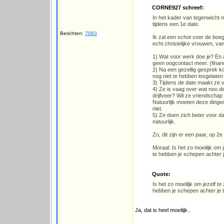
CORNE927 schreef:
In het kader van tegenwicht 
tijdens een 1e date.
Berichten:
7083
Ik zal een schot voor de boe
echt christelijke vrouwen, va
1) Wat voor werk doe je? En al
geen oogcontact meer. (financ
2) Na een gezellig gesprek kom
nog niet te hebben losgelate
3) Tijdens de date maakt ze v
4) Ze is vaag over wat nou d
drijfveer? Wil ze vriendschap 
Natuurlijk moeten deze dingen
niet.
5) Ze doen zich beter voor dan 
natuurlijk.
Zo, dit zijn er een paar, op
Moraal: Is het zo moeilijk om je
te hebben je schepen achter 
Quote:
Is het zo moeilijk om jezelf te 
hebben je schepen achter je
Ja, dat is heel moeilijk..