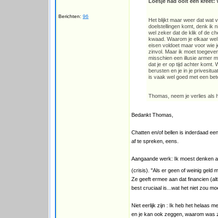
Loesje had ooit een kreet: 
Berichten:
96
Het blijkt maar weer dat wat 
doelstellingen komt, denk ik n
wel zeker dat de klik of de c
kwaad. Waarom je elkaar wel of
eisen voldoet maar voor wie j
zinvol. Maar ik moet toegeven
misschien een illusie armer m
dat je er op tijd achter komt
berusten en je in je privesitua
is vaak wel goed met een bet
Thomas, neem je verlies als he
Bedankt Thomas,
Chatten en/of bellen is inderdaad ee
af te spreken, eens.
Aangaande werk: Ik moest denken aan
(crisis). "Als er geen of weinig geld
Ze geeft ermee aan dat financien (al
best cruciaal is...wat het niet zou moe
Niet eerlijk zijn : Ik heb het helaa
en je kan ook zeggen, waarom was ze