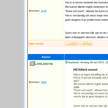
Het is in eerste instantie een kennis
We kunne allerlei regels bedenken en
Berichten:
1149
"Komt sa't komt", oftewel het komt z
Het is verstandig om eerst maar eens 
geen leugens in je profiel moet zetten
Soms kan er wel een klik zijn en de 
laten ontpopppen alvorens vlinders te
Naar boven
Auteur
Geplaatst: dinsdag 28 mei 2013, 2
ZEELAND736
PIETER619 schreef:
Wat is je eigen instelling al
Het is in eerste instantie een
dan?
Berichten:
4863
We kunne allerlei regels bede
gelijk.
"Komt sa't komt", oftewel het
Het is verstandig om eerst maa
vind ik dat je geen leugens in 
Soms kan er wel een klik zijn