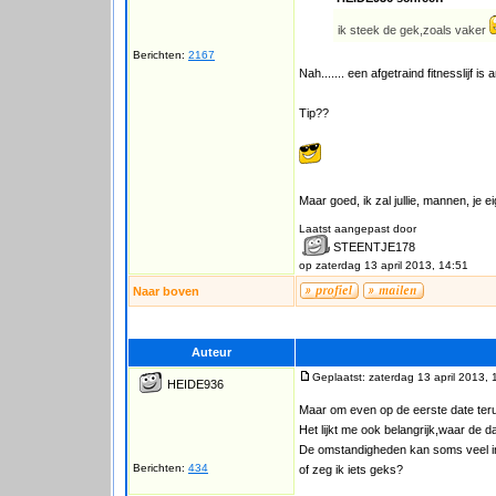
ik steek de gek,zoals vaker
Berichten:
2167
Nah....... een afgetraind fitnesslijf 
Tip??
Maar goed, ik zal jullie, mannen, je 
Laatst aangepast door
STEENTJE178
op zaterdag 13 april 2013, 14:51
Naar boven
Auteur
Geplaatst: zaterdag 13 april 2013, 
HEIDE936
Maar om even op de eerste date ter
Het lijkt me ook belangrijk,waar de 
De omstandigheden kan soms veel in
Berichten:
434
of zeg ik iets geks?