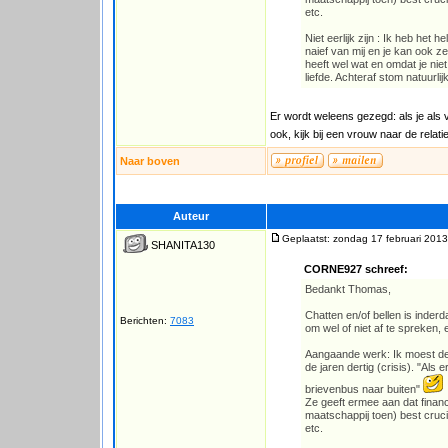
etc.
Niet eerlijk zijn : Ik heb he
naief van mij en je kan ook 
heeft wel wat en omdat je nie
liefde. Achteraf stom natuurli
Er wordt weleens gezegd: als je als 
ook, kijk bij een vrouw naar de relati
Naar boven
Auteur
Geplaatst: zondag 17 februari 2013
SHANITA130
CORNE927 schreef:
Bedankt Thomas,
Chatten en/of bellen is inder
Berichten:
7083
om wel of niet af te spreken, 
Aangaande werk: Ik moest de
de jaren dertig (crisis). "Als
brievenbus naar buiten"
Ze geeft ermee aan dat financ
maatschappij toen) best cruciaa
etc.