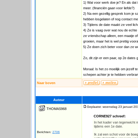
1) Wat voor werk doe je? En als dat i
meer. (financiën gaan voor liefde?)
2) Na een gezellig gesprek kom je same
hebben losgelaten of nog contact me
3) Tijdens de date maakt ze veel lic
4) Ze is vaag over wat nou de echte 
ze vriendschap alleen, een maatje of 
groeien, maar het is wel prettig voora
5) Ze doen zich beter voor dan ze werke
Zo, dit zijn er een paar, op 2e dat
Moraal: Is het zo moeilijk om jezelf te
schepen achter je te hebben verbra
Naar boven
Auteur
Geplaatst: woensdag 23 januari 20
THOMAS968
CORNE927 schreef:
In het kader van tegenwicht 
tijdens een 1e date.
Berichten:
2706
Ik zal een schot voor de boe