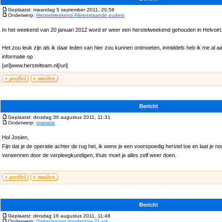
Geplaatst: maandag 5 september 2011, 20:58
Onderwerp:
Herstelweekend Alleenstaande ouders
In het weekend van 20 januari 2012 word er weer een herstelweekend gehouden in Helvoirt
Het zou leuk zijn als ik daar leden van hier zou kunnen ontmoeten, inmiddels heb ik me al a
informatie op
[url]www.herstelteam.nl[/url]
Bericht
Geplaatst: dinsdag 30 augustus 2011, 11:31
Onderwerp:
operatie
Hoi Josien,
Fijn dat je de operatie achter de rug het, ik wens je een voorspoedig herstel toe en laat je 
verwennen door de verpleegkundigen, thuis moet je alles zelf weer doen.
Bericht
Geplaatst: dinsdag 16 augustus 2011, 11:48
Onderwerp:
Gebedsroom donderdag 21 juli