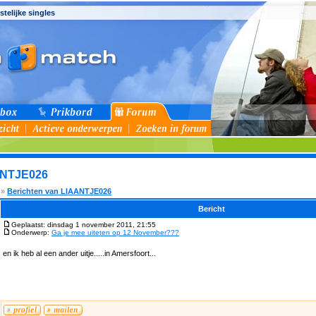
stelijke singles
ANTJE026
»
Berichten van LIAANTJE026
Bericht
Geplaatst: dinsdag 1 november 2011, 21:55
Onderwerp:
Ga je mee uiteten op 12 November???
en ik heb al een ander uitje.....in Amersfoort...