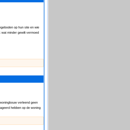
angeboden op hun site en wie
jk wat minder gewilt vermoed
de woningbouw verleend geen
ereageerd hebben op de woning