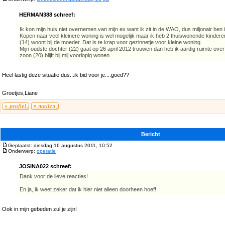
HERMAN388 schreef:
Ik kon mijn huis niet overnemen van mijn ex want ik zit in de WAO, dus miljonair ben 
Kopen naar veel kleinere woning is wel mogelijk maar ik heb 2 thuiswonende kindere
(14) woont bij de moeder. Dat is te krap voor gezinnetje voor kleine woning.
Mijn oudste dochter (22) gaat op 26 april 2012 trouwen dan heb ik aardig ruimte over
zoon (20) blijft bij mij voorlopig wonen.
Heel lastig deze situatie dus...ik bid voor je....goed??
Groetjes,Liane
Bericht
Geplaatst: dinsdag 16 augustus 2011, 10:52
Onderwerp:
operatie
JOSINA022 schreef:
Dank voor de lieve reacties!
En ja, ik weet zeker dat ik hier niet alleen doorheen hoef!
Ook in mijn gebeden zul je zijn!