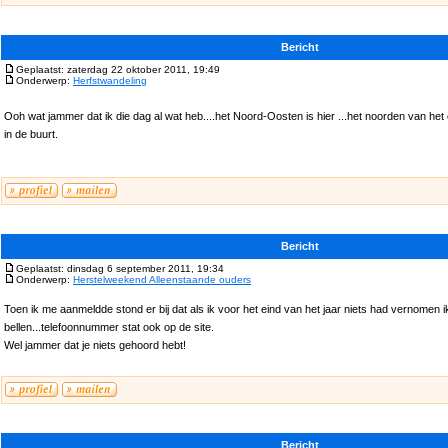
Bericht
Geplaatst: zaterdag 22 oktober 2011, 19:49
Onderwerp:
Herfstwandeling
Ooh wat jammer dat ik die dag al wat heb....het Noord-Oosten is hier ...het noorden van het
in de buurt.
Bericht
Geplaatst: dinsdag 6 september 2011, 19:34
Onderwerp:
Herstelweekend Alleenstaande ouders
Toen ik me aanmeldde stond er bij dat als ik voor het eind van het jaar niets had vernomen i
bellen...telefoonnummer stat ook op de site.
Wel jammer dat je niets gehoord hebt!
Bericht