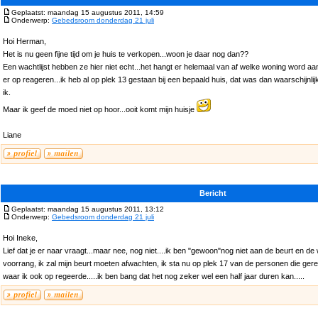
Geplaatst: maandag 15 augustus 2011, 14:59
Onderwerp:
Gebedsroom donderdag 21 juli
Hoi Herman,
Het is nu geen fijne tijd om je huis te verkopen...woon je daar nog dan??
Een wachtlijst hebben ze hier niet echt...het hangt er helemaal van af welke woning word a
er op reageren...ik heb al op plek 13 gestaan bij een bepaald huis, dat was dan waarschijnli
ik.
Maar ik geef de moed niet op hoor...ooit komt mijn huisje
Liane
Bericht
Geplaatst: maandag 15 augustus 2011, 13:12
Onderwerp:
Gebedsroom donderdag 21 juli
Hoi Ineke,
Lief dat je er naar vraagt...maar nee, nog niet....ik ben "gewoon"nog niet aan de beurt en 
voorrang, ik zal mijn beurt moeten afwachten, ik sta nu op plek 17 van de personen die g
waar ik ook op regeerde.....ik ben bang dat het nog zeker wel een half jaar duren kan.....