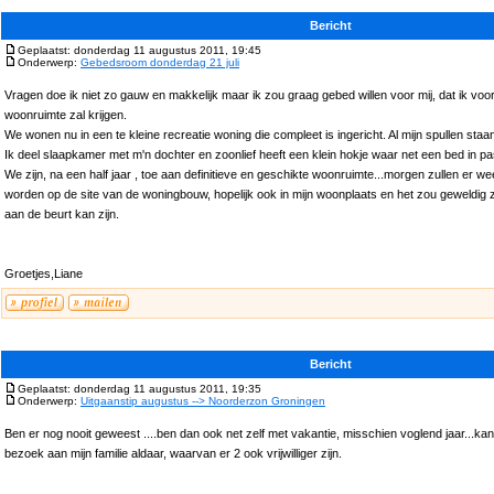
Bericht
Geplaatst: donderdag 11 augustus 2011, 19:45
Onderwerp:
Gebedsroom donderdag 21 juli
Vragen doe ik niet zo gauw en makkelijk maar ik zou graag gebed willen voor mij, dat ik voor 
woonruimte zal krijgen.
We wonen nu in een te kleine recreatie woning die compleet is ingericht. Al mijn spullen staa
Ik deel slaapkamer met m'n dochter en zoonlief heeft een klein hokje waar net een bed in past
We zijn, na een half jaar , toe aan definitieve en geschikte woonruimte...morgen zullen er
worden op de site van de woningbouw, hopelijk ook in mijn woonplaats en het zou geweldig 
aan de beurt kan zijn.
Groetjes,Liane
Bericht
Geplaatst: donderdag 11 augustus 2011, 19:35
Onderwerp:
Uitgaanstip augustus --> Noorderzon Groningen
Ben er nog nooit geweest ....ben dan ook net zelf met vakantie, misschien voglend jaar...k
bezoek aan mijn familie aldaar, waarvan er 2 ook vrijwilliger zijn.