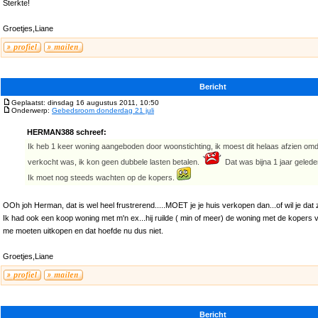
Sterkte!
Groetjes,Liane
Bericht
Geplaatst: dinsdag 16 augustus 2011, 10:50
Onderwerp:
Gebedsroom donderdag 21 juli
HERMAN388 schreef:
Ik heb 1 keer woning aangeboden door woonstichting, ik moest dit helaas afzien omd
verkocht was, ik kon geen dubbele lasten betalen.
Dat was bijna 1 jaar gelede
Ik moet nog steeds wachten op de kopers.
OOh joh Herman, dat is wel heel frustrerend.....MOET je je huis verkopen dan...of wil je dat 
Ik had ook een koop woning met m'n ex...hij ruilde ( min of meer) de woning met de kopers v
me moeten uitkopen en dat hoefde nu dus niet.
Groetjes,Liane
Bericht