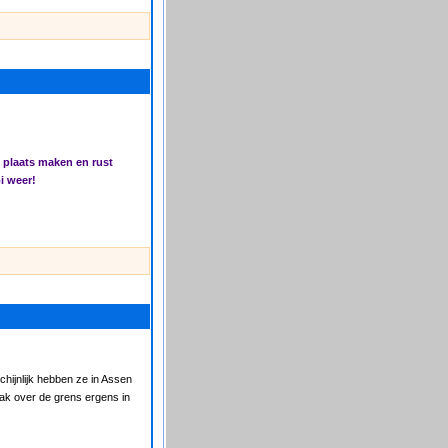
de plaats maken en rust
i weer!
chijnlijk hebben ze in Assen
lak over de grens ergens in