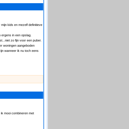
mijn kids en mezelf definitieve
n ergens in een opslag.
...niet zo fijn voor een puber.
 weer woningen aangeboden
zijn wanneer ik nu toch eens
an ik mooi combineren met