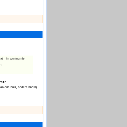
at mijn woning niet
n.
zelf?
an ons huis, anders had hij