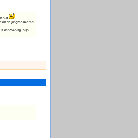
ik niet
n en de jongste dochter
 in een woning. Mijn