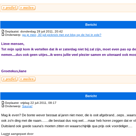
Bericht
Geplaatst: donderdag 28 juli 2011, 20:42
Onderwerp:
ga je mee; 30 juli picknick met evt bbq op de hei in ede?
Lieve mensen,
Tot mijn spijt kom ik vertellen dat ik er zaterdag niet bij zal zijn, moet even pas op 
nemen....dus ook geen uitjes...ik wens jullie veel plezier samen en uiteraard ook moo
Groetekus,liane
Bericht
Geplaatst: vrijdag 22 juli 2011, 08:17
Onderwerp:
Sauna!
Mag ik even? De bonte wever bestaat al jaren niet meer, die is ooit afgebrand...oeps...waars
ook zo'n ding met die naam........die bestaat dus nog wel.....maar heb horen zeggen dat er v
Duitsland ook goede sauna's moeten zitten en waaarschijnlijk qua prijs ook voordeliger.....
Laatst aangepast door