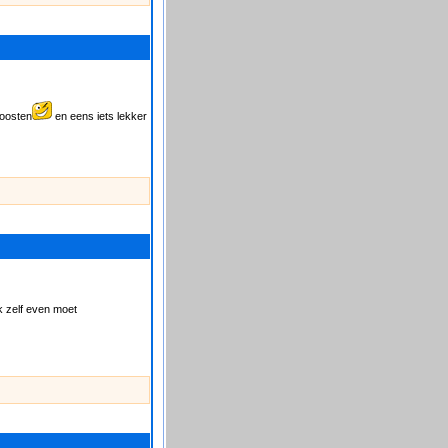
 oosten
en eens iets lekker
k zelf even moet