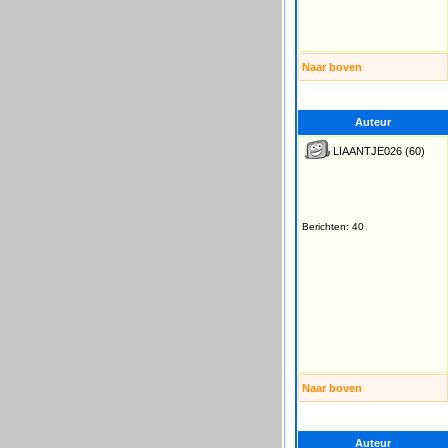
Naar boven
Auteur
LIAANTJE026
(60)
Berichten: 40
Naar boven
Auteur