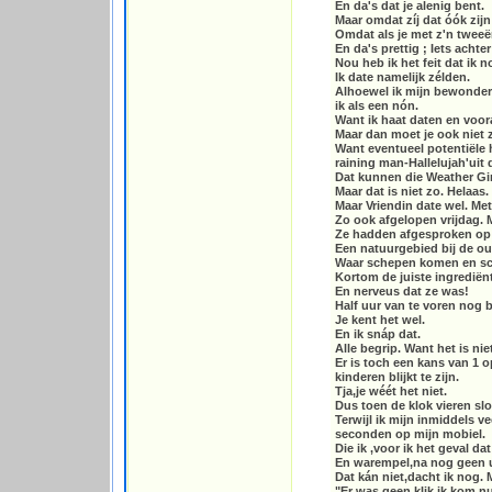
En da's dat je alenig bent.
Maar omdat zíj dat óók zijn
Omdat als je met z'n tweeën
En da's prettig ; Iets acht
Nou heb ik het feit dat ik n
Ik date namelijk zélden.
Alhoewel ik mijn bewonderi
ik als een nón.
Want ik haat daten en voora
Maar dan moet je ook niet z
Want eventueel potentiële 
raining man-Hallelujah'uit d
Dat kunnen die Weather Gi
Maar dat is niet zo. Helaas.
Maar Vriendin date wel. Met
Zo ook afgelopen vrijdag. M
Ze hadden afgesproken op 
Een natuurgebied bij de ou
Waar schepen komen en sch
Kortom de juiste ingrediën
En nerveus dat ze was!
Half uur van te voren nog be
Je kent het wel.
En ik snáp dat.
Alle begrip. Want het is nie
Er is toch een kans van 1 
kinderen blijkt te zijn.
Tja,je wéét het niet.
Dus toen de klok vieren sl
Terwijl ik mijn inmiddels 
seconden op mijn mobiel.
Die ik ,voor ik het geval d
En warempel,na nog geen u
Dat kán niet,dacht ik nog.
"Er was geen klik,ik kom nu 