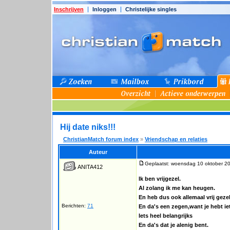
Inschrijven
Inloggen
Christelijke singles
Hij date niks!!!
ChristianMatch forum index
»
Vriendschap en relaties
Auteur
Geplaatst: woensdag 10 oktober 2
ANITA412
Ik ben vrijgezel.
Al zolang ik me kan heugen.
En heb dus ook allemaal vrij gezel
Berichten:
71
En da's een zegen,want je hebt i
Iets heel belangrijks
En da's dat je alenig bent.