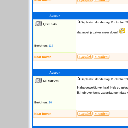
Naar boven
Auteur
Geplaatst: donderdag 11 oktober 2
QSJE546
dat moet je zeker meer doen!!
Berichten:
117
Naar boven
Auteur
Geplaatst: donderdag 11 oktober 2
MIRRIE240
Haha geweldig verhaal! Heb zo gelach
Ik heb overigens zaterdag een date v
Berichten:
20
Naar boven