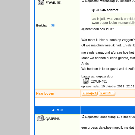
Geplaatst: woensdag 10 oktober 2
EDWIN451
QSJE546 schreef:
als ik jullie was zou ik onmi
twee super leuke mensen bij 
Berichten:
58
Jij bent toch ook leuk?
Wat moet ik hier nu toch op zeggen
Of we matchen weet ik niet. En als ik 
me sinds vanavond afvraag hoe het z
Maar we hebben al eens gedate, min
Anita.
We hebben in ieder geval wel dezelf
Laatst aangepast door
EDWIN451
op woensdag 10 oktober 2012, 22:59
Naar boven
Auteur
Geplaatst: donderdag 11 oktober 2
QSJE546
een groeps date,hoe moet ik me dat