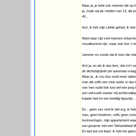
Maar ja, je hebt ook mannen die op h
ja, zoals wij als meiden van 13, die 
40...
Ach, ik heb mijn Liefde gehad, ik he
Want daar zijn veel mannen erbarmelij
visualiserend zijn, maar ook hoe 't ne
Jammer en zonde dat ik toen die relat
Ach ja, en als ik dan lees, dat zo'n v
de dichtsbijzijnde pin automaat vraagt, 
Maar ja...ik zou dus nooit meer daten
man die zelfs een stuk ouder is dan i
van 'een oude bok lust wel een jong
een seksuele manier mij achternalie
koppie had en een beeldig figuurtje...
En....geen sex vind ik niet erg, ik he
man, geen kinderen, zelfs geen conta
herinneringen, mijn appartement waar
een gesprek met een 'behandelaar'die
En last but not least: ik heb het geloo