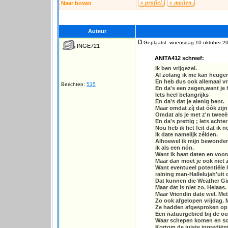
Naar boven
Auteur
Geplaatst: woensdag 10 oktober 2
INGE721
ANITA412 schreef:
Ik ben vrijgezel.
Al zolang ik me kan heuge
En heb dus ook allemaal vri
Berichten:
535
En da's een zegen,want je 
Iets heel belangrijks
En da's dat je alenig bent.
Maar omdat zíj dat óók zijn
Omdat als je met z'n tweeën
En da's prettig ; Iets acht
Nou heb ik het feit dat ik n
Ik date namelijk zélden.
Alhoewel ik mijn bewonderi
ik als een nón.
Want ik haat daten en voora
Maar dan moet je ook niet z
Want eventueel potentiële 
raining man-Hallelujah'uit d
Dat kunnen die Weather Gi
Maar dat is niet zo. Helaas.
Maar Vriendin date wel. Met
Zo ook afgelopen vrijdag. M
Ze hadden afgesproken op 
Een natuurgebied bij de ou
Waar schepen komen en sch
Kortom de juiste ingrediën