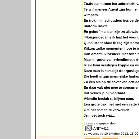
Zoals laatst,toen het achterlicht 
Terwijl meneer Agent zijn bonnenb
wimpers.
En trok mijn schouders iets verder
uniform raakte.
En geloof me, dan zijn ze als wás
"Nou,jongedame,ik laat het voor d
Quasi stoer. Maar ik zag zijn borstk
Kijk,op zulke momenten hoor je mi
Dan omarm ik 'visueel' met twee h
Maar in-geval-van-vriendinnetje d
Ik zie haar verslagen koppie en v
Deze man is namelijk doorgeslagen
Die heeft in zijn mannelijke fant
Zo één als op de cover van een d
En daar valt niet mee te concurrer
Dat verlies je bij voorbaat.
Vriendin besluit te blijven eten.
Een grote bak friet met een vette
Om het samen te verwerken.
Je moet toch wát...
Laatst aangepast door
ANITA412
op woensdag 10 oktober 2012, 18:00