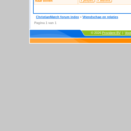
Naar boven
ChristianMatch forum index
»
Vriendschap en relaties
Pagina
1
van
1
© 2026
Provident BV
|
Voo