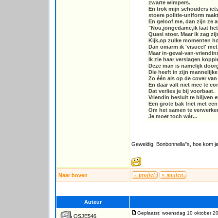
zwarte wimpers.
En trok mijn schouders iets
stoere politie-uniform raakt
En geloof me, dan zijn ze 
"Nou,jongedame,ik laat het
Quasi stoer. Maar ik zag zij
Kijk,op zulke momenten hoor
Dan omarm ik 'visueel' met 
Maar in-geval-van-vriendinn
Ik zie haar verslagen kopp
Deze man is namelijk doorg
Die heeft in zijn mannelijk
Zo één als op de cover va
En daar valt niet mee te co
Dat verlies je bij voorbaat.
Vriendin besluit te blijven e
Een grote bak friet met ee
Om het samen te verwerke
Je moet toch wát...
Geweldig. Bonbonnella"s, hoe kom j
Naar boven
Auteur
Geplaatst: woensdag 10 oktober 2
QSJE546