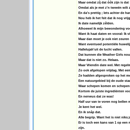
Maar omdat zíj dat óók zijn is dat
Omdat als je met z'n tweeën wilt z
En da's prettig ; Iets achter de h
Nou heb ik het feit dat ik nog vri
Ik date namelijk zélden.
Alhoewel ik mijn bewondering voor
Want ik haat daten en vooral: Ik v
Maar dan moet je ook niet zeuren 
Want eventueel potentiële huwelij
Hallelujah'uit de lucht vallen.
Dat kunnen die Weather Girls nou
Maar dat is niet zo. Helaas.
Maar Vriendin date wel. Met regel
Zo ook afgelopen vrijdag. Met een 
Ze hadden afgesproken op het me
Een natuurgebied bij de oude sta
Waar schepen komen en schepen g
Kortom de juiste ingrediënten vo
En nerveus dat ze was!
Half uur van te voren nog bellen na
Je kent het wel.
En ik snáp dat.
Alle begrip. Want het is niet niks;
Er is toch een kans van 1 op een 
zijn.