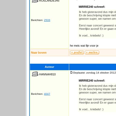
ROELANDE345
MIRRIE240 schreef:
Ik heb gisteravond dus mijn 
En de beschrijving klopte ni
gewoon super, we namen om ha
Berichten:
2533
Eerst naar concert geweest s
Heerlijke avond! En er gaan 
Ik voel... kriebels! :)
he meis wat fijn voor je
Naar boven
Auteur
Geplaatst: zondag 14 oktober 2012
HANNAH810
MIRRIE240 schreef:
Ik heb gisteravond dus mijn 
En de beschrijving klopte ni
gewoon super, we namen om ha
Berichten:
4047
Eerst naar concert geweest s
Heerlijke avond! En er gaan 
Ik voel... kriebels! :)