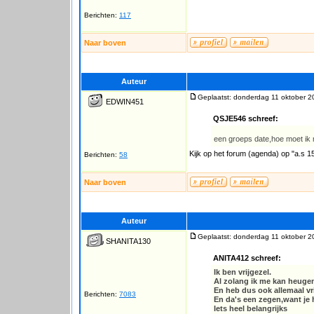
Berichten:
117
Naar boven
Auteur
Geplaatst: donderdag 11 oktober 2
EDWIN451
QSJE546 schreef:
een groeps date,hoe moet ik 
Kijk op het forum (agenda) op "a.s
Berichten:
58
Naar boven
Auteur
Geplaatst: donderdag 11 oktober 2
SHANITA130
ANITA412 schreef:
Ik ben vrijgezel.
Al zolang ik me kan heuge
En heb dus ook allemaal vri
Berichten:
7083
En da's een zegen,want je 
Iets heel belangrijks