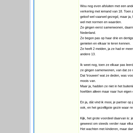
Wou nog even afsluiten met een ande
verkering met iemand van 18. Toen 
geloof wel vaarwel gezegd, maar ja,
wel met normen en waarden.
Ze gingen eerst samenwonen, daarna 
Nederland.
Ze begon pas op haar drie en dertigs
genieten en elkaar te leren kennen.
Ze heeft 2 meiden, ja ze had er meer
andere 13.
Ik weet nog, toen ze elkaar pas lee
ze gingen samenwonen, van dat ze 
Dat 'trouwen' wat ze deden, was voo
moois van.
Maar ja, hadden ze niet in het buite
hoefden alleen maar naar hun eigen o
En ja, dát vind ik mooi, je partner op
ook, en het gezelligste gezin waar r
Kijk, het grote voordeel daarvan is: je
geweest om steeds verder naar elkaa
Het wachten met kinderen, maar dan we