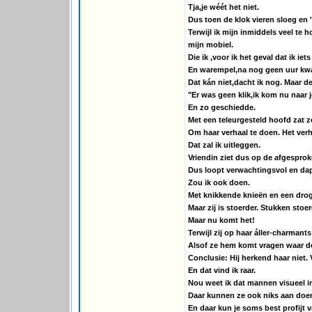
Tja,je wéét het niet.
Dus toen de klok vieren sloeg en 
Terwijl ik mijn inmiddels veel t
mijn mobiel.
Die ik ,voor ik het geval dat ik 
En warempel,na nog geen uur kwa
Dat kán niet,dacht ik nog. Maar d
"Er was geen klik,ik kom nu naar je
En zo geschiedde.
Met een teleurgesteld hoofd zat z
Om haar verhaal te doen. Het verh
Dat zal ik uitleggen.
Vriendin ziet dus op de afgesprok
Dus loopt verwachtingsvol en dapp
Zou ik ook doen.
Met knikkende knieën en een drog
Maar zij is stoerder. Stukken stoe
Maar nu komt het!
Terwijl zij op haar áller-charmants
Alsof ze hem komt vragen waar de
Conclusie: Hij herkend haar niet. V
En dat vind ik raar.
Nou weet ik dat mannen visueel in
Daar kunnen ze ook niks aan doen
En daar kun je soms best profijt 