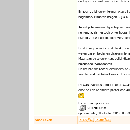
ondergesneeuwd door het veels te v
En toen ze kinderen kregen was zij d
begonnen/ kinderen kregen. Zij is nu 4
Terwijl je tegenwoordig al blij mag zi
nemen, ja, als het toch onverhoopt ni
man of vrouw hebt die echt vervelend w
En dát snap ik niet van de kerk, aan
weten dat en beginnen daarom niet 
Maar aan de andere kant belijdt diez
huisbezoek verwachten..
En dát kan tot zoveel leed leiden, t
zijn dan wat dat betreft een stuk slim
Dit was even tussendoor: even waar i
door de een of andere patser van 40-
Laatst aangepast door
SHANITA130
op donderdag 11 oktober 2012, 08:59
Naar boven