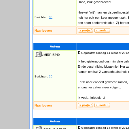
Haha, leuk geschreven!
Hoewel "wij" mannen visueel ingesteld
Berichten:
38
heb het ook een keer meegemaakt. Hoe
een soort conferentie ofzo. Zij herken
Naar boven
Auteur
Geplaatst: zondag 14 oktober 2012
MIRRIE240
Ik heb gisteravond dus mijn date ge
En de beschrijving klopte niet! Het
namen om half 2 vannacht afscheid o
Berichten:
20
Eerst naar concert geweest samen, e
er gaan er zeker meer volgen..
Ik voel... kriebels! :)
Naar boven
Auteur
Geplaatst: zondag 14 oktober 2012