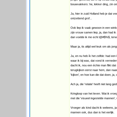
bouwvakkers: he, lekker ding, zin 
Ja, hier in zuid Holland heb je dat v
ontzettend grof...
Ook liep ik vaak gewoon in een winkel
zijn vrouw samen liep, ja, dan had ik
dan voelde ik me echt l@#$%$, terwijl
Maar ja, tis altijd wel leuk om als jo
Ja, en nu heb ík het zelfde: had een
waar ik bij was, dat vond ik verneder
dacht ik, nou een échte man flikt da
terugkijken eerst naar hem, dan naar
'kijken', en hoe kan die dat doen, ja,
Ach ja, die 'relatie' heeft niet lang ged
Kringloop van het leven. Wat ik vroeg
met die 'visueel ingestelde mannen'
Vroeger als kind dacht ik weleens, j
mannen ook, dus dan is het eerlijk.