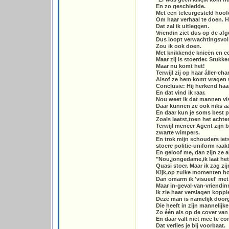
En zo geschiedde.
Met een teleurgesteld hoofd
Om haar verhaal te doen. H
Dat zal ik uitleggen.
Vriendin ziet dus op de afg
Dus loopt verwachtingsvol e
Zou ik ook doen.
Met knikkende knieën en e
Maar zij is stoerder. Stukke
Maar nu komt het!
Terwijl zij op haar áller-ch
Alsof ze hem komt vragen w
Conclusie: Hij herkend haar 
En dat vind ik raar.
Nou weet ik dat mannen vis
Daar kunnen ze ook niks a
En daar kun je soms best p
Zoals laatst,toen het achter
Terwijl meneer Agent zijn 
zwarte wimpers.
En trok mijn schouders iets
stoere politie-uniform raakt
En geloof me, dan zijn ze 
"Nou,jongedame,ik laat het
Quasi stoer. Maar ik zag zij
Kijk,op zulke momenten hoor
Dan omarm ik 'visueel' met 
Maar in-geval-van-vriendinn
Ik zie haar verslagen kopp
Deze man is namelijk doorg
Die heeft in zijn mannelijk
Zo één als op de cover va
En daar valt niet mee te co
Dat verlies je bij voorbaat.