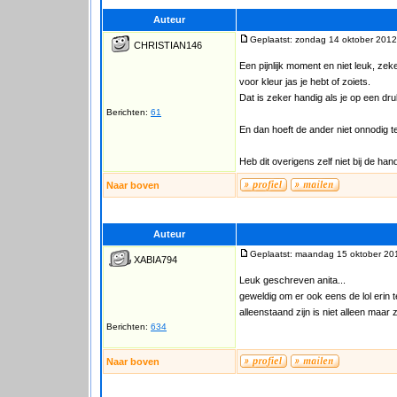
Auteur
Geplaatst: zondag 14 oktober 2012
CHRISTIAN146
Een pijnlijk moment en niet leuk, ze
voor kleur jas je hebt of zoiets.
Dat is zeker handig als je op een dr
Berichten:
61
En dan hoeft de ander niet onnodig te 
Heb dit overigens zelf niet bij de ha
Naar boven
Auteur
Geplaatst: maandag 15 oktober 20
XABIA794
Leuk geschreven anita...
geweldig om er ook eens de lol erin t
alleenstaand zijn is niet alleen maar
Berichten:
634
Naar boven