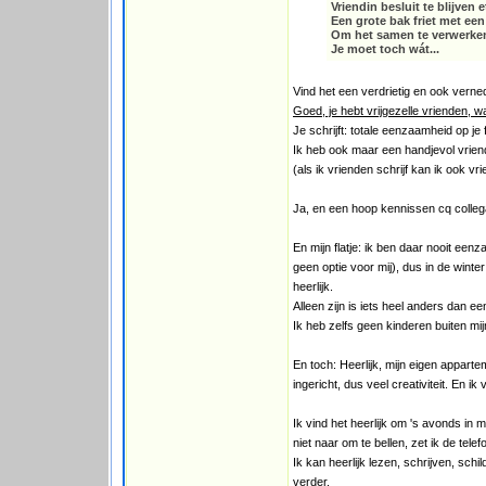
Vriendin besluit te blijven e
Een grote bak friet met ee
Om het samen te verwerke
Je moet toch wát...
Vind het een verdrietig en ook verne
Goed, je hebt vrijgezelle vrienden, 
Je schrijft: totale eenzaamheid op je 
Ik heb ook maar een handjevol vrien
(als ik vrienden schrijf kan ik ook vr
Ja, en een hoop kennissen cq colleg
En mijn flatje: ik ben daar nooit een
geen optie voor mij), dus in de winte
heerlijk.
Alleen zijn is iets heel anders dan 
Ik heb zelfs geen kinderen buiten mij
En toch: Heerlijk, mijn eigen apparteme
ingericht, dus veel creativiteit. En ik
Ik vind het heerlijk om 's avonds in m
niet naar om te bellen, zet ik de telefo
Ik kan heerlijk lezen, schrijven, sch
verder.