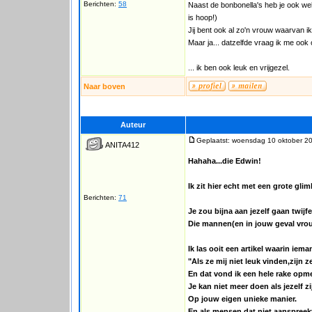
Berichten:
58
Naast de bonbonella's heb je ook we
is hoop!)
Jij bent ook al zo'n vrouw waarvan i
Maar ja... datzelfde vraag ik me oo
... ik ben ook leuk en vrijgezel.
Naar boven
Auteur
Geplaatst: woensdag 10 oktober 2
ANITA412
Hahaha...die Edwin!
Ik zit hier echt met een grote gli
Berichten:
71
Je zou bijna aan jezelf gaan twijf
Die mannen(en in jouw geval vrou
Ik las ooit een artikel waarin iema
"Als ze mij niet leuk vinden,zijn 
En dat vond ik een hele rake opm
Je kan niet meer doen als jezelf zi
Op jouw eigen unieke manier.
En als mensen dat niet aanspreekt