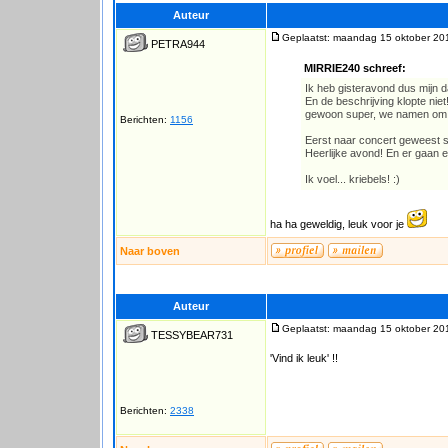
Auteur
Geplaatst: maandag 15 oktober 20
PETRA944
MIRRIE240 schreef:
Ik heb gisteravond dus mijn 
En de beschrijving klopte ni
gewoon super, we namen om ha
Berichten:
1156
Eerst naar concert geweest s
Heerlijke avond! En er gaan 
Ik voel... kriebels! :)
ha ha geweldig, leuk voor je
Naar boven
Auteur
Geplaatst: maandag 15 oktober 20
TESSYBEAR731
'Vind ik leuk' !!
Berichten:
2338