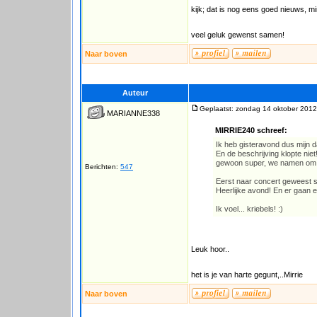
kijk; dat is nog eens goed nieuws, mir
veel geluk gewenst samen!
Naar boven
Auteur
Geplaatst: zondag 14 oktober 2012
MARIANNE338
MIRRIE240 schreef:
Ik heb gisteravond dus mijn 
En de beschrijving klopte ni
gewoon super, we namen om ha
Berichten:
547
Eerst naar concert geweest s
Heerlijke avond! En er gaan 
Ik voel... kriebels! :)
Leuk hoor..
het is je van harte gegunt,..Mirrie
Naar boven