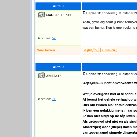
Auteur
Geplaatst: donderdag 11 oktober 2
MARGREET739
Anita, geweldig zoals jij kunt schrijv
wat een humor. Kun je geen colums s
Berichten:
52
Naar boven
Auteur
Geplaatst: donderdag 11 oktober 2
ANITA412
Oeps,eeh...ik richt onverwachts w
Wat je overigens niet al te serie
Berichten:
71
Al berust het gehele verhaal op w
Dus om zinnen als ' totale eenzaa
Ik ben een gelukkig mens,maar som
Je kan niet altijd op de tóp leven .
Als getrouwd stel niet en als sin
Anderzijds; door (diepe) dalen m
van zogenaamd simpele dingen/ge