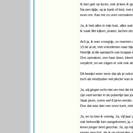
Ik ben gek op lezen, ook al lees ik
Na een tijdje, op je bank of bed, met
even om. Kan me zo uren vermaken 
Ja, ik heb alles in mijn huis. alles 
ik vaak film kijken, praten, lachen etc
Ach ja, ik was vroegrijp, zo noemen 
13 de al uit, met vriendinnen naar bi
Heerlijk al die aandacht van knappe 
Ons opmaken, ons haar doen, kleertj
verplicht, en we zágen er ook ook al
Dit bewijst weer eens dat als je sek
toch als kind/puber wel plezier kan 
Ja, wij gingen echt niet om met die kl
zijn veel eerder in de pubertijd dan j
Vaak jaren, soms wel 8 jaren eerder.
Dus dat was dan van onze kant, meisj
Ja, en nu ben ik veertig. Ja, vijf jaa
ook behoorlijk ben aangekomen, ja, nu
leven jonger bent geschat. Ja, op mij
jonger geschat, als ik op straat lie