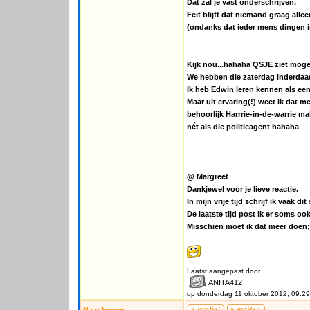
Dat zal je vast onderschrijven.
Feit blijft dat niemand graag alleen
(ondanks dat ieder mens dingen i
Kijk nou...hahaha QSJE ziet mogel
We hebben die zaterdag inderdaad
Ik heb Edwin leren kennen als een
Maar uit ervaring(!) weet ik dat 
behoorlijk Harrrie-in-de-warrie ma
nét als die politieagent hahaha
@ Margreet
Dankjewel voor je lieve reactie.
In mijn vrije tijd schrijf ik vaak 
De laatste tijd post ik er soms o
Misschien moet ik dat meer doen;
Laatst aangepast door
ANITA412
op donderdag 11 oktober 2012, 09:29