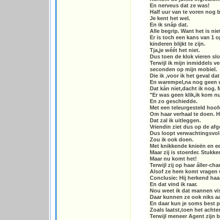
En nerveus dat ze was!
Half uur van te voren nog be
Je kent het wel.
En ik snáp dat.
Alle begrip. Want het is nie
Er is toch een kans van 1 
kinderen blijkt te zijn.
Tja,je wéét het niet.
Dus toen de klok vieren sl
Terwijl ik mijn inmiddels 
seconden op mijn mobiel.
Die ik ,voor ik het geval d
En warempel,na nog geen u
Dat kán niet,dacht ik nog.
"Er was geen klik,ik kom nu 
En zo geschiedde.
Met een teleurgesteld hoofd
Om haar verhaal te doen. H
Dat zal ik uitleggen.
Vriendin ziet dus op de afg
Dus loopt verwachtingsvol e
Zou ik ook doen.
Met knikkende knieën en e
Maar zij is stoerder. Stukke
Maar nu komt het!
Terwijl zij op haar áller-ch
Alsof ze hem komt vragen w
Conclusie: Hij herkend haar 
En dat vind ik raar.
Nou weet ik dat mannen vis
Daar kunnen ze ook niks a
En daar kun je soms best p
Zoals laatst,toen het achter
Terwijl meneer Agent zijn 