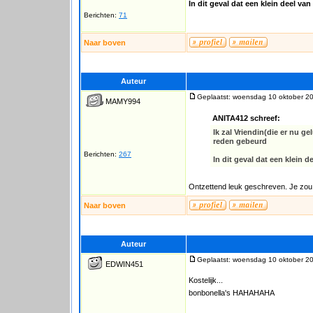
In dit geval dat een klein deel va
Berichten:
71
Naar boven
Auteur
Geplaatst: woensdag 10 oktober 2
MAMY994
ANITA412 schreef:
Ik zal Vriendin(die er nu g
reden gebeurd
Berichten:
267
In dit geval dat een klein d
Ontzettend leuk geschreven. Je zou 
Naar boven
Auteur
Geplaatst: woensdag 10 oktober 2
EDWIN451
Kostelijk...
bonbonella's HAHAHAHA