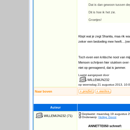
Dat is dan gewoon tussen d
Dit is hoe ik het zie.
Groetjes!
Klopt wat je zegt Shanita, maa rik wa
zeker een bedoeling mee heeft....(een
Toch even een kritische noot van mij
Mensen schrijven hier stukken over d
niet op gereageerd, dat is jammer.
Laatst aangepast door
WILLEMIJN232
op woensdag 21 augustus 2013, 10:
Naar boven
Auteur
Geplaatst: maandag 19 augustus 2
WILLEMIJN232
(71)
Onderwerp:
Heilige Geest
ANNETTE050 schreef: