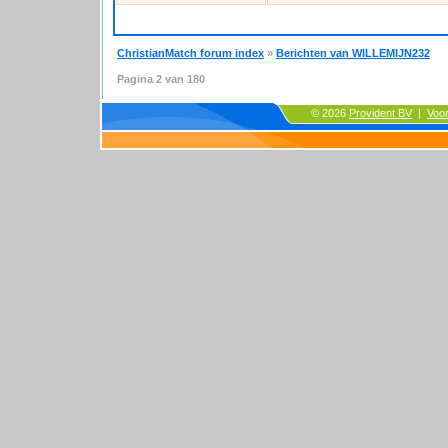
ChristianMatch forum index
»
Berichten van WILLEMIJN232
Pagina
2
van
180
© 2026
Provident BV
|
Voo