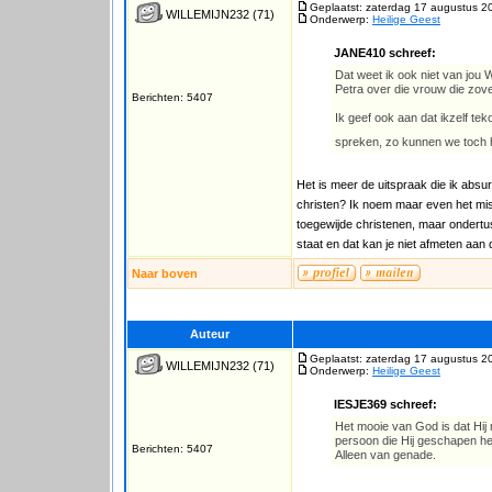
Geplaatst: zaterdag 17 augustus 2
WILLEMIJN232
(71)
Onderwerp:
Heilige Geest
JANE410 schreef:
Dat weet ik ook niet van jou W
Petra over die vrouw die zove
Berichten: 5407
Ik geef ook aan dat ikzelf te
spreken, zo kunnen we toch h
Het is meer de uitspraak die ik absu
christen? Ik noem maar even het misb
toegewijde christenen, maar ondertuss
staat en dat kan je niet afmeten aan 
Naar boven
Auteur
Geplaatst: zaterdag 17 augustus 2
WILLEMIJN232
(71)
Onderwerp:
Heilige Geest
IESJE369 schreef:
Het mooie van God is dat Hij m
persoon die Hij geschapen he
Berichten: 5407
Alleen van genade.