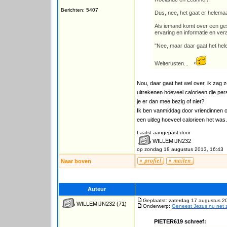
Berichten: 5407
Dus, nee, het gaat er helemaal
Als iemand komt over een ges
ervaring en informatie en ve
"Nee, maar daar gaat het helem
Welterusten...
Nou, daar gaat het wel over, ik zag z
uitrekenen hoeveel calorieen die per
je er dan mee bezig of niet?
Ik ben vanmiddag door vriendinnen op
een uitleg hoeveel calorieen het was.
Laatst aangepast door
WILLEMIJN232
op zondag 18 augustus 2013, 16:43
Naar boven
Auteur
Geplaatst: zaterdag 17 augustus 2
WILLEMIJN232
(71)
Onderwerp:
Geneest Jezus nu net zo
PIETER619 schreef: