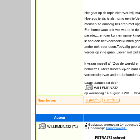
Het gaat op dit topic niet over mij, 
Hoe zou je als je als homo een liefdevo
mensen zo onnodig bezeren met op
Een homo weet ook wel wat er in de 
parade.....en dan kunnen opmerkinge
ik had ook het voorbeeld kunnen ge
ander ook zeer doen.Toevallig gebruik
verder op in te gaan. Liever niet zelfs.
k vraag mezelf af: 'Zou de wereld er
behoeftes. Meer durven kijken naar 
veroordelen van andersdenkenden-v
Laatst aangepast door
WILLEMIJN232
op woensdag 14 augustus 2013, 19:
Naar boven
Auteur
Geplaatst: woensdag 14 augustus 
WILLEMIJN232
(71)
Onderwerp:
Homohuwelijk.
PETRA373 schreef: