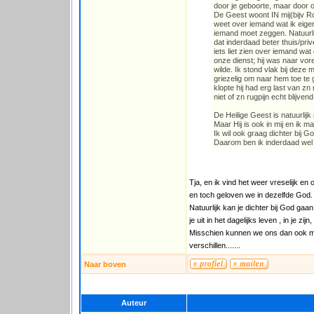
door je geboorte, maar door
De Geest woont IN mij(bijv R
weet over iemand wat ik eigenl
iemand moet zeggen. Natuurlijk
dat inderdaad beter thuis/pr
iets liet zien over iemand wat
onze dienst; hij was naar vo
wilde. Ik stond vlak bij deze
griezelig om naar hem toe te
klopte hij had erg last van 
niet of zn rugpijn echt blijv
De Heilige Geest is natuurlij
Maar Hij is ook in mij en ik m
Ik wil ook graag dichter bij 
Daarom ben ik inderdaad wel
Tja, en ik vind het weer vreselijk en
en toch geloven we in dezelfde God. d
Natuurlijk kan je dichter bij God gaa
je uit in het dagelijks leven , in je zi
Misschien kunnen we ons dan ook maa
verschillen.......
Naar boven
Auteur