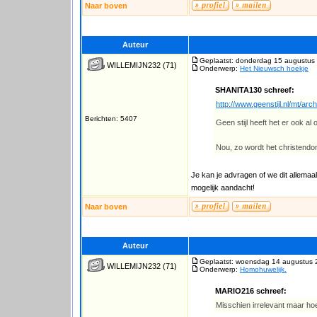
Naar boven
Auteur
Geplaatst: donderdag 15 augustus
WILLEMIJN232
(71)
Onderwerp:
Het Nieuwsch hoekje
SHANITA130 schreef:
http://www.geenstijl.nl/mt/arc
Berichten: 5407
Geen stijl heeft het er ook al o
Nou, zo wordt het christendom
Je kan je advragen of we dit allemaa
mogelijk aandacht!
Naar boven
Auteur
Geplaatst: woensdag 14 augustus 
WILLEMIJN232
(71)
Onderwerp:
Homohuwelijk.
MARIO216 schreef:
Misschien irrelevant maar hoe