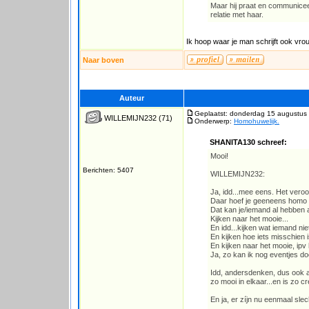
Maar hij praat en communiceert
relatie met haar.
Ik hoop waar je man schrijft ook vrou
Naar boven
Auteur
Geplaatst: donderdag 15 augustus
WILLEMIJN232
(71)
Onderwerp:
Homohuwelijk.
SHANITA130 schreef:
Mooi!
Berichten: 5407
WILLEMIJN232:
Ja, idd...mee eens. Het veroo
Daar hoef je geeneens homo vo
Dat kan je/iemand al hebben al
Kijken naar het mooie...
En idd...kijken wat iemand niet 
En kijken hoe iets misschien 
En kijken naar het mooie, ipv 
Ja, zo kan ik nog eventjes do
Idd, andersdenken, dus ook a
zo mooi in elkaar...en is zo cre
En ja, er zíjn nu eenmaal s