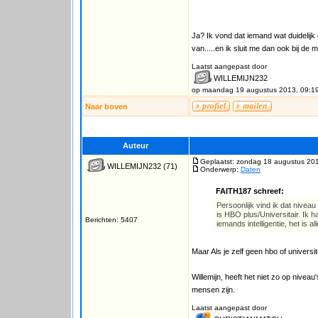
Ja? Ik vond dat iemand wat duidelijk 
van.....en ik sluit me dan ook bij d
Laatst aangepast door
WILLEMIJN232
op maandag 19 augustus 2013, 09:1
Naar boven
Auteur
Geplaatst: zondag 18 augustus 20
WILLEMIJN232
(71)
Onderwerp:
Daten
FAITH187 schreef:
Persoonlijk vind ik dat nivea
is HBO plus/Universitair. Ik h
Berichten: 5407
iemands intelligentie, het is a
Maar Als je zelf geen hbo of universi
Willemijn, heeft het niet zo op nive
mensen zijn.
Laatst aangepast door