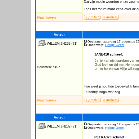
Dat zijn mooie woorden en zo zou het
Lees het forum maar eens over dit 
Naar boven
Auteur
Geplaatst: zaterdag 17 augustus 2
WILLEMIJN232
(71)
Onderwerp:
Heilige Geest
JANE410 schreef:
Ja, je kan niet spreken van ee
God leeft en tijd met Hem doo
Berichten: 5407
om te horen wat Hij je wil zeg
Hoe weet jij nou hoe toegewijd ik ben?
Je schrijft nogal wat zeg.....
Naar boven
Auteur
Geplaatst: zaterdag 17 augustus 2
WILLEMIJN232
(71)
Onderwerp:
Heilige Geest
PETRA373 schreef: