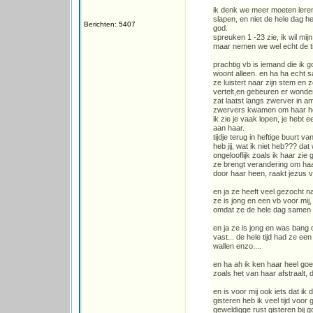
ik denk we meer moeten leren
slapen, en niet de hele dag 
Berichten: 5407
god.
spreuken 1 -23 zie, ik wil mi
maar nemen we wel echt de ti
prachtig vb is iemand die ik 
woont alleen. en ha ha echt 
ze luistert naar zijn stem en
vertelt,en gebeuren er wonder
zat laatst langs zwerver in a
zwervers kwamen om haar hee
ik zie je vaak lopen, je hebt
aan haar.
tijdje terug in heftige buurt
heb jij, wat ik niet heb??? dat
ongelooflijk zoals ik haar zie
ze brengt verandering om ha
door haar heen, raakt jezus v
en ja ze heeft veel gezocht n
ze is jong en een vb voor mij,
omdat ze de hele dag samen 
en ja ze is jong en was bang o
vast... de hele tijd had ze e
wallen enzo....
en ha ah ik ken haar heel goe
zoals het van haar afstraalt, 
en is voor mij ook iets dat ik
gisteren heb ik veel tijd voor g
geweldigge rust gisteren bij 