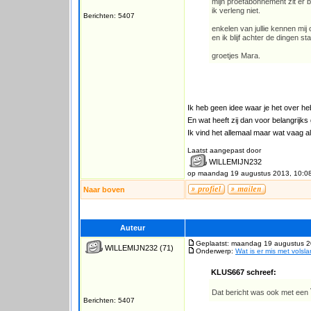
mijn proefabonnement zit er b
ik verleng niet.
Berichten: 5407
enkelen van jullie kennen mi
en ik blijf achter de dingen st
groetjes Mara.
Ik heb geen idee waar je het over he
En wat heeft zij dan voor belangrijk
Ik vind het allemaal maar wat vaag al
Laatst aangepast door
WILLEMIJN232
op maandag 19 augustus 2013, 10:0
Naar boven
Auteur
Geplaatst: maandag 19 augustus 2
WILLEMIJN232
(71)
Onderwerp:
Wat is er mis met vols
KLUS667 schreef:
Dat bericht was ook met een
Berichten: 5407