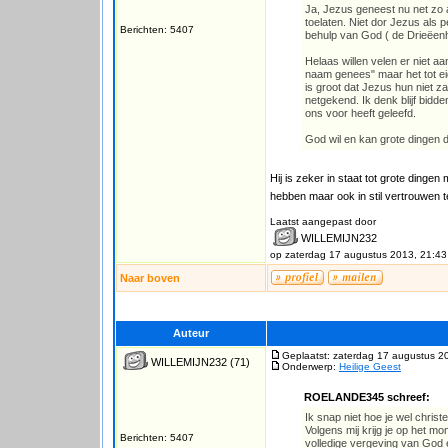
Ja, Jezus geneest nu net zo a
toelaten. Niet dor Jezus als p
Berichten: 5407
behulp van God ( de Drieëenhe
Helaas willen velen er niet
naam genees" maar het tot ei
is groot dat Jezus hun niet 
netgekend. Ik denk blijf bidd
ons voor heeft geleefd.
God wil en kan grote dingen d
Hij is zeker in staat tot grote ding
hebben maar ook in stil vertrouwen 
Laatst aangepast door
WILLEMIJN232
op zaterdag 17 augustus 2013, 21:43
Naar boven
Auteur
Geplaatst: zaterdag 17 augustus 2
WILLEMIJN232
(71)
Onderwerp:
Heilige Geest
ROELANDE345 schreef:
Ik snap niet hoe je wel christ
Volgens mij krijg je op het 
Berichten: 5407
volledige vergeving van God e