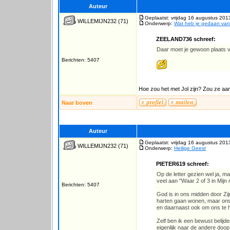
Auteur
Geplaatst: vrijdag 16 augustus 201
WILLEMIJN232
(71)
Onderwerp:
Wat heb je gedaan va
ZEELAND736 schreef:
Daar moet je gewoon plaats 
Berichten: 5407
Hoe zou het met Jol zijn? Zou ze 
Naar boven
Auteur
Geplaatst: vrijdag 16 augustus 201
WILLEMIJN232
(71)
Onderwerp:
Heilige Geest
PIETER619 schreef:
Op de letter gezien wel ja, 
veel aan "Waar 2 of 3 in Mijn
Berichten: 5407
God is in ons midden door Zijn
harten gaan wonen, maar ons 
en daarnaast ook om ons te 
Zelf ben ik een bewust belijd
eigenlijk naar de andere doop