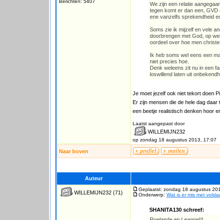
Berichten: 5407
We zijn een relatie aangegaan
tegen komt er dan een, GVD o
ene vanzelfs sprekendheid e
Soms zie ik mijzelf en vele 
doorbrengen met God, op welk
oordeel over hoe men christe
Ik heb soms wel eens een ma
niet precies hoe.
Denk weleens zit nu in een f
loswillend laten uit onbekend
Je moet jezelf ook niet tekort doen Pi
Er zijn mensen die de hele dag daar 
een beetje realistisch denken hoor en
Laatst aangepast door
WILLEMIJN232
op zondag 18 augustus 2013, 17:07
Naar boven
Auteur
Geplaatst: zondag 18 augustus 20
WILLEMIJN232
(71)
Onderwerp:
Wat is er mis met vols
SHANITA130 schreef:
Roelande en Leanne!!!