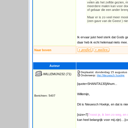
velen als het zelfde gezien, 
meerdere malen kan voor doen
of gebaar die een ander breng
Maar er is zo veel meer moois
(een gave van de Geest ) niet
Ik ervaar juist heel sterk dat Gods g
daar heb ik echt helemaal niets mee.
Naar boven
Auteur
Geplaatst: donderdag 15 augustus
WILLEMIJN232
(71)
Onderwerp:
Het Nieuwsch hoekje
[quote=SHANITA130]Ahum...
Willemijn,
Berichten: 5407
Dit is Nieuwsch Hoekje, en dat is nie
[size=7]
Troost je, ik ben zo weg, en
kan heel belangrijk voor mij zijn)...