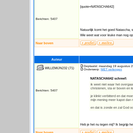
[quote=NATASCHA642]
Berichten: 5407
Natuurlijk komt het goed Natascha, s
Wie weet wat voor leuke man nog op 
Naar boven
Auteur
Geplaatst: maandag 19 augustus 2
WILLEMIJN232
(71)
Onderwerp:
NIET verlengen
NATASCHA642 schreef:
ik weet niet waar het overgaat
christenen, sta er boven en le
Berichten: 5407
je klinkt verbitterd en dat m
mijn mening meer kapot dan n
en dat is zonde en zal God ook
Heb je het nu tegen mij? Ik begrijp he
Naar boven