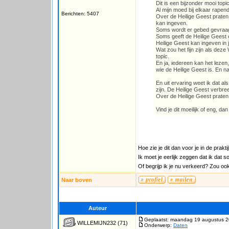
Dit is een bijzonder mooi topic
Al mijn moed bij elkaar rapen
Berichten: 5407
Over de Heilige Geest praten 
kan ingeven.
Soms wordt er gebed gevraagd 
Soms geeft de Heilige Geest 
Heilige Geest kan ingeven in j
Wat zou het fijn zijn als de
topic.
En ja, iedereen kan het lezen
wie de Heilige Geest is. En n
En uit ervaring weet ik dat a
zijn. De Heilige Geest verbree
Over de Heilige Geest praten 
Vind je dit moeilijk of eng, da
Hoe zie je dit dan voor je in de pra
Ik moet je eerlijk zeggen dat ik dat 
Of begrijp ik je nu verkeerd? Zou oo
Naar boven
Auteur
Geplaatst: maandag 19 augustus 2
WILLEMIJN232
(71)
Onderwerp:
Daten