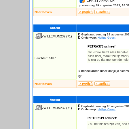
CHRISTIANMATCH
op maandag 19 augustus 2013, 18:3
Naar boven
Auteur
Geplaatst: zondag 18 augustus 20
WILLEMIJN232
(71)
Onderwerp:
Heilige Geest
PETRA373 schreef:
die vrouw heeft alles behalve 
alles door, maakt ze tijd voor
Berichten: 5407
is niet zo dat mensen de hele
Ik bedoel alleen maar dat je je niet
ligt.
Naar boven
Auteur
Geplaatst: zondag 18 augustus 20
WILLEMIJN232
(71)
Onderwerp:
Heilige Geest
PIETER619 schreef:
Zou het nie tzo zijn van, ho