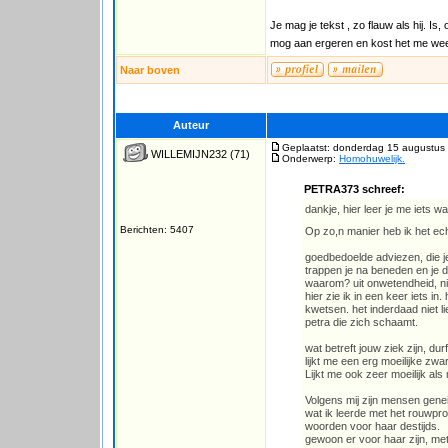
Je mag je tekst , zo flauw als hij. I
mog aan ergeren en kost het me weer
Naar boven
Auteur
Geplaatst: donderdag 15 augustus
WILLEMIJN232
(71)
Onderwerp:
Homohuwelijk.
PETRA373 schreef:
dankje, hier leer je me iets 
Berichten: 5407
Op zo,n manier heb ik het ec
goedbedoelde adviezen, die j
trappen je na beneden en je 
waarom? uit onwetendheid, ni
hier zie ik in een keer iets 
kwetsen. het inderdaad niet l
petra die zich schaamt.
wat betreft jouw ziek zijn, du
lijkt me een erg moeilijke zw
Lijkt me ook zeer moeilijk al
Volgens mij zijn mensen gene
wat ik leerde met het rouwpro
woorden voor haar destijds.
gewoon er voor haar zijn, me