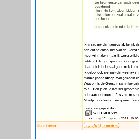
we het meeste van gods geest?
beschreef.
niet in de kerk alleen bidden
misschien ent zoals pualus, 
ons heen...
petra ook zoekende dat ik me
Ik vraag me dan serieus af, ben ik da
heb dat helemaal niet van de Geest en
moet vrij maken maar ik wordt altijd
bidden, ik begon spontaan in tongen 
daar heb ik helemaal geen trek in en d
Ik geloof ook niet niet-dat weet je- 
minder goede afloop. Wel geloof ik dat
Waarom is de Geest in sommige gelo
fout....Ben je als je niet her geboren
hebt aangenomen.....? Is zo'n mevrouw
Moeilijk hoor Petra....en jij weet da
Laatst aangepast door
WILLEMIJN232
op zaterdag 17 augustus 2013, 10:05
Naar boven