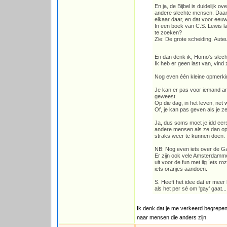
En ja, de Bijbel is duidelijk
andere slechte mensen. Daaro
elkaar daar, en dat voor eeuw
In een boek van C.S. Lewis la
te zoeken?
Zie: De grote scheiding. Aute
En dan denk ik, Homo's slec
Ik heb er geen last van, vind z
Nog even één kleine opmerkin
Je kan er pas voor iemand and
geweest.
Op die dag, in het leven, net w
Of, je kan pas geven als je zel
Ja, dus soms moet je idd eer
andere mensen als ze dan op
straks weer te kunnen doen.
NB: Nog even iets over de Ga
Er zijn ook vele Amsterdamme
uit voor de fun met iig íets r
iets oranjes aandoen.
S. Heeft het idee dat er meer
als het per sé om 'gay' gaat...
Ik denk dat je me verkeerd begrepen 
naar mensen die anders zijn.