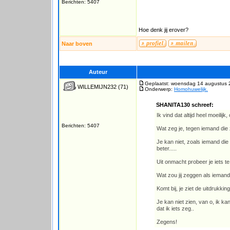
Berichten: 5407
Hoe denk jij erover?
Naar boven
Auteur
Geplaatst: woensdag 14 augustus 
WILLEMIJN232
(71)
Onderwerp:
Homohuwelijk.
SHANITA130 schreef:
Ik vind dat altijd heel moeilijk
Berichten: 5407
Wat zeg je, tegen iemand die zo
Je kan niet, zoals iemand die
beter.....
Uit onmacht probeer je iets t
Wat zou jij zeggen als iemand zo
Komt bij, je ziet de uitdrukking
Je kan niet zien, van o, ik kan
dat ik iets zeg..
Zegens!