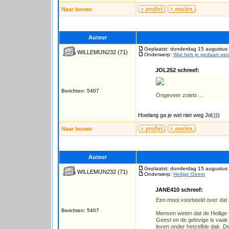
Naar boven
Auteur
Geplaatst: donderdag 15 augustus
WILLEMIJN232
(71)
Onderwerp:
Wat heb je gedaan va
JOL252 schreef:
Berichten: 5407
Ongeveer zoiets ...
Hoelang ga je wel niet weg Jol;)))
Naar boven
Auteur
Geplaatst: donderdag 15 augustus
WILLEMIJN232
(71)
Onderwerp:
Heilige Geest
JANE410 schreef:
Een mooi voorbeeld over dat e
Berichten: 5407
Mensen weten dat de Heilige 
Geest en de gelovige is vaak 
leven onder hetzelfde dak. D