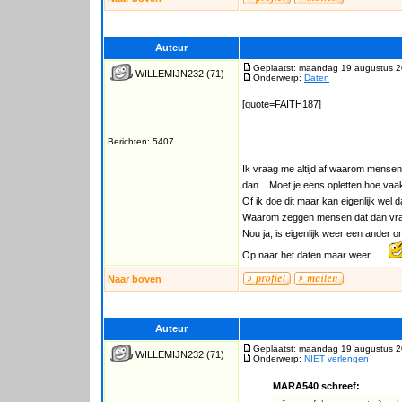
Auteur
Geplaatst: maandag 19 augustus 2
WILLEMIJN232
(71)
Onderwerp:
Daten
[quote=FAITH187]
Berichten: 5407
Ik vraag me altijd af waarom mensen
dan....Moet je eens opletten hoe va
Of ik doe dit maar kan eigenlijk wel dat
Waarom zeggen mensen dat dan vra
Nou ja, is eigenlijk weer een ander on
Op naar het daten maar weer......
Naar boven
Auteur
Geplaatst: maandag 19 augustus 2
WILLEMIJN232
(71)
Onderwerp:
NIET verlengen
MARA540 schreef: