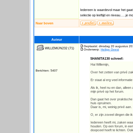
Iedereen is waardevol maar het gaat 
selectie op leeftijd en niveau......je
Naar boven
Auteur
Geplaatst: dinsdag 20 augustus 20
WILLEMIJN232
(71)
Onderwerp:
Heilige Geest
SHANITA130 schreef:
Hai Willemijn,
Berichten: 5407
Over het zetten van privé za
Er staat al erg veel informatie
Als ik, heel nu en dan, alleen 
mijn privé op het forum.
Dan gaat het over praktische
huis opruimen.
Daar is, mi, weinig privé aan.
O, er zijn zoveel dingen die i
Iedereen heeft mi, zaken waar
houden. Op een forum, in een v
doopceel hoeft te lichten. Oo