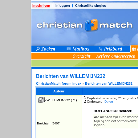
Inschrijven
Inloggen
Christelijke singles
Berichten van WILLEMIJN232
ChristianMatch forum index
»
Berichten van WILLEMIJN232
Auteur
Geplaatst: woensdag 21 augustus 
WILLEMIJN232
(71)
Onderwerp:
Daten
ROELANDE345 schreef:
Alle mensen zijn even waardevo
Mijn bij een evt partnerkeuze s
Berichten: 5407
logisch