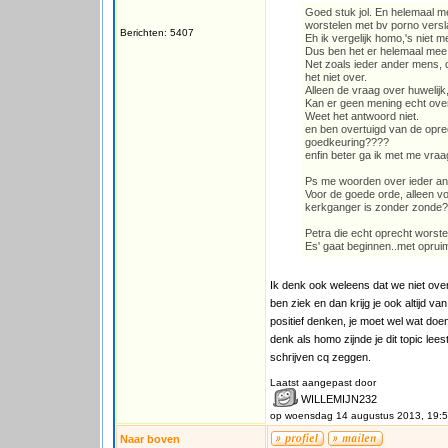
Goed stuk jol. En helemaal mee
worstelen met bv porno vers
Berichten: 5407
Eh ik vergelijk homo,'s niet m
Dus ben het er helemaal mee
Net zoals ieder ander mens, di
het niet over.
Alleen de vraag over huwelijk, 
Kan er geen mening echt over
Weet het antwoord niet.
en ben overtuigd van de oprec
goedkeuring????
enfin beter ga ik met me vraa
Ps me woorden over ieder ande
Voor de goede orde, alleen v
kerkganger is zonder zonde?
Petra die echt oprecht worst
Es' gaat beginnen..met oprui
Ik denk ook weleens dat we niet over
ben ziek en dan krijg je ook altijd 
positief denken, je moet wel wat doen
denk als homo zijnde je dit topic lee
schrijven cq zeggen.
Laatst aangepast door
WILLEMIJN232
op woensdag 14 augustus 2013, 19:
Naar boven