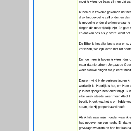
moet je vlees de baas zijn, en dat g
Ik ben al in zoverre gekomen dat he
druk het gevoel je zelf onder, en dan
je gevoel te onder drukken ervaar je 
dingen die maar tijdelijk zijn. Je gaa
en dat kan pas als je sterft, want he
De Bijbel is het aller beste wat er is
verliezen, wie zijn leven niet lief hee
En hoe meer je boven je vlees, dus o
maar dat niet alleen. Je gaat de Gee
weer nieuwe dingen die je eerst nooi
Daarom vind ik de vertroosting en kra
werkelijk is. Heerlijk is het, om He
je in het tijdelijke hebt en/of krijgt
elke week steeds weer meer. Alsof Hi
begrijp ik ook wat het is om liefde vo
staan, die Hij geopenbaard heeft.
Als ik kijk naar mijn moeder waar ik
had gegeven op een nacht. En dat ter
gevraagd waarom en hoe het kan dat 