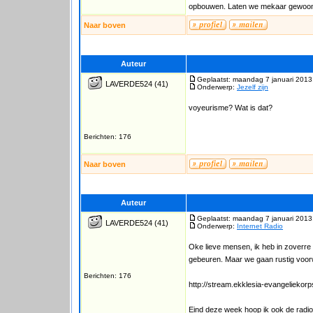
opbouwen. Laten we mekaar gewoon 
Naar boven
Auteur
Geplaatst: maandag 7 januari 2013
LAVERDE524
(41)
Onderwerp:
Jezelf zijn
voyeurisme? Wat is dat?
Berichten: 176
Naar boven
Auteur
Geplaatst: maandag 7 januari 2013
LAVERDE524
(41)
Onderwerp:
Internet Radio
Oke lieve mensen, ik heb in zoverre 
gebeuren. Maar we gaan rustig voor
Berichten: 176
http://stream.ekklesia-evangeliekor
Eind deze week hoop ik ook de radio