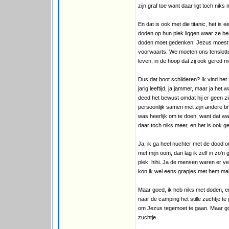
zijn graf toe want daar ligt toch niks
En dat is ook met die titanic, het is
doden op hun plek liggen waar ze beho
doden moet gedenken. Jezus moest zi
voorwaarts. We moeten ons tenslotte 
leven, in de hoop dat zij ook gered
Dus dat boot schilderen? Ik vind het 
jarig leeftijd, ja jammer, maar ja het
deed het bewust omdat hij er geen zin 
persoonlijk samen met zijn andere b
was heerlijk om te doen, want dat was
daar toch niks meer, en het is ook 
Ja, ik ga heel nuchter met de dood o
met mijn oom, dan lag ik zelf in zo'n 
plek, hihi. Ja de mensen waren er ve
kon ik wel eens grapjes met hem ma
Maar goed, ik heb niks met doden, en
naar de camping het stille zuchtje te
om Jezus tegemoet te gaan. Maar goed
zuchtje.