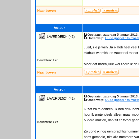
Naar boven
Auteur
Geplaatst: zaterdag 5 januari 2013
LAVERDE524
(41)
Onderwerp:
Oude gospel hits moet
Juist, zie je wel? Ja ik heb heel veel
michael w smith, en veeeeeel meeer.
Berichten: 176
Maar dat horen jullie wel zodra ik de 
Naar boven
Auteur
Geplaatst: zaterdag 5 januari 2013
LAVERDE524
(41)
Onderwerp:
Oude gospel hits moet
Ik zat zo te denken. Ik ben druk bezig
hoor ik grotendeels alleen maar mod
oudere muziek, dan zit er totaal gee
Berichten: 176
Zo vond ik nog een prachtig nummer 
heeft gemaakt, niet alle nummers va