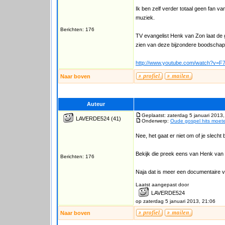
Ik ben zelf verder totaal geen fan
muziek.
Berichten: 176
TV evangelist Henk van Zon laat de
zien van deze bijzondere boodschap
http://www.youtube.com/watch?v=
Naar boven
Auteur
Geplaatst: zaterdag 5 januari 2013
LAVERDE524
(41)
Onderwerp:
Oude gospel hits moet
Nee, het gaat er niet om of je slecht 
Bekijk die preek eens van Henk van 
Berichten: 176
Naja dat is meer een documentaire v
Laatst aangepast door
LAVERDE524
op zaterdag 5 januari 2013, 21:06
Naar boven