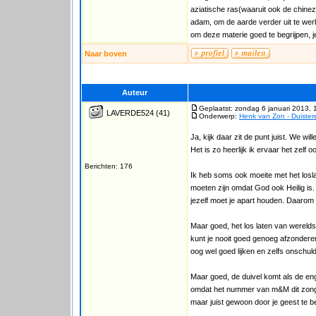
aziatische ras(waaruit ook de chin
adam, om de aarde verder uit te werk
om deze materie goed te begrijpen, j
Naar boven
Auteur
Geplaatst: zondag 6 januari 2013, 
LAVERDE524
(41)
Onderwerp:
Henk van Zon - Duiste
Ja, kijk daar zit de punt juist. We w
Het is zo heerlijk ik ervaar het zel
Berichten: 176
Ik heb soms ook moeite met het loslat
moeten zijn omdat God ook Heilig is
jezelf moet je apart houden. Daarom i
Maar goed, het los laten van wereld
kunt je nooit goed genoeg afzonderen
oog wel goed lijken en zelfs onschuldig 
Maar goed, de duivel komt als de eng
omdat het nummer van m&M dit zong. 
maar juist gewoon door je geest te be