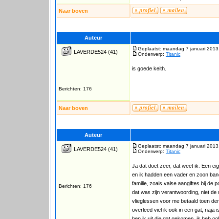
Naar boven
Auteur
Geplaatst: maandag 7 januari 2013
LAVERDE524
(41)
Onderwerp:
Titanic
is goede keith.
Berichten: 176
Naar boven
Auteur
Geplaatst: maandag 7 januari 2013
LAVERDE524
(41)
Onderwerp:
Titanic
Ja dat doet zeer, dat weet ik. Een ei
en ik hadden een vader en zoon band,
familie, zoals valse aangiftes bij de
Berichten: 176
dat was zijn verantwoording, niet de m
vlieglessen voor me betaald toen der 
overleed viel ik ook in een gat, naja 
ben ik uit die gat gekomen, ik heb o