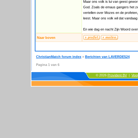
Maar ons volk is lui van geest gewo
God. Zoals de emaus gangers het ze
vertellen over Mozes en de profeten,
leest. Maar ons volk wil dat vandaag 
En wie dag en nacht Zijn Woord over
Naar boven
ChristianMatch forum index
»
Berichten van LAVERDE524
Pagina
1
van
6
© 2026
Provident BV
|
Voo