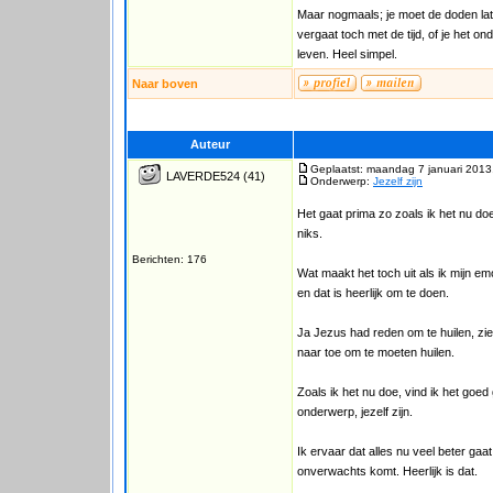
Maar nogmaals; je moet de doden laten 
vergaat toch met de tijd, of je het 
leven. Heel simpel.
Naar boven
Auteur
Geplaatst: maandag 7 januari 2013
LAVERDE524
(41)
Onderwerp:
Jezelf zijn
Het gaat prima zo zoals ik het nu doe
niks.
Berichten: 176
Wat maakt het toch uit als ik mijn em
en dat is heerlijk om te doen.
Ja Jezus had reden om te huilen, zie
naar toe om te moeten huilen.
Zoals ik het nu doe, vind ik het go
onderwerp, jezelf zijn.
Ik ervaar dat alles nu veel beter gaat
onverwachts komt. Heerlijk is dat.