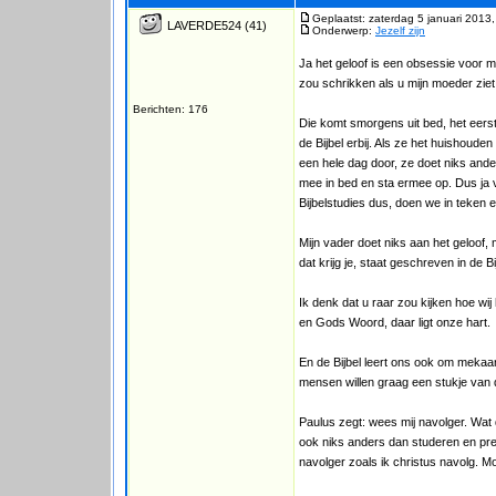
Geplaatst: zaterdag 5 januari 2013
LAVERDE524
(41)
Onderwerp:
Jezelf zijn
Ja het geloof is een obsessie voor mi
zou schrikken als u mijn moeder ziet
Berichten: 176
Die komt smorgens uit bed, het eerste
de Bijbel erbij. Als ze het huishoude
een hele dag door, ze doet niks ande
mee in bed en sta ermee op. Dus ja 
Bijbelstudies dus, doen we in teken
Mijn vader doet niks aan het geloof, 
dat krijg je, staat geschreven in de
Ik denk dat u raar zou kijken hoe wi
en Gods Woord, daar ligt onze hart.
En de Bijbel leert ons ook om meka
mensen willen graag een stukje van d
Paulus zegt: wees mij navolger. Wat
ook niks anders dan studeren en pre
navolger zoals ik christus navolg. Mo