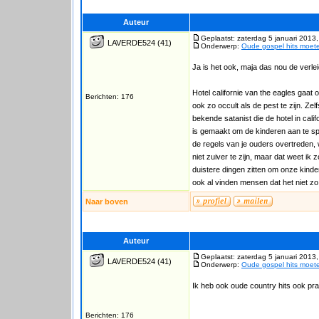
Auteur
Geplaatst: zaterdag 5 januari 2013
LAVERDE524
(41)
Onderwerp:
Oude gospel hits moet
Ja is het ook, maja das nou de verle
Hotel californie van the eagles gaat 
Berichten: 176
ook zo occult als de pest te zijn. Zelf
bekende satanist die de hotel in cal
is gemaakt om de kinderen aan te sp
de regels van je ouders overtreden, 
niet zuiver te zijn, maar dat weet ik 
duistere dingen zitten om onze kind
ook al vinden mensen dat het niet zo i
Naar boven
Auteur
Geplaatst: zaterdag 5 januari 2013
LAVERDE524
(41)
Onderwerp:
Oude gospel hits moet
Ik heb ook oude country hits ook pra
Berichten: 176