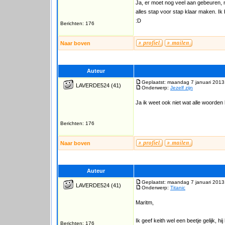
Ja, er moet nog veel aan gebeuren, ma
alles stap voor stap klaar maken. Ik
:D
Berichten: 176
Naar boven
Auteur
Geplaatst: maandag 7 januari 2013
LAVERDE524
(41)
Onderwerp:
Jezelf zijn
Ja ik weet ook niet wat alle woorden
Berichten: 176
Naar boven
Auteur
Geplaatst: maandag 7 januari 2013
LAVERDE524
(41)
Onderwerp:
Titanic
Maritm,
Ik geef keith wel een beetje gelijk, 
Berichten: 176