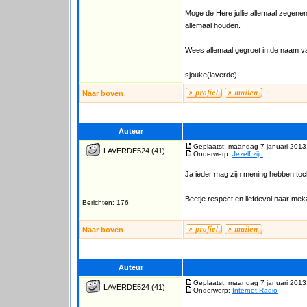
Moge de Here jullie allemaal zegenen, 
allemaal houden.
Wees allemaal gegroet in de naam v
sjouke(laverde)
Naar boven
Auteur
Geplaatst: maandag 7 januari 2013
LAVERDE524
(41)
Onderwerp:
Jezelf zijn
Ja ieder mag zijn mening hebben to
Beetje respect en liefdevol naar mek
Berichten: 176
Naar boven
Auteur
Geplaatst: maandag 7 januari 2013
LAVERDE524
(41)
Onderwerp:
Internet Radio