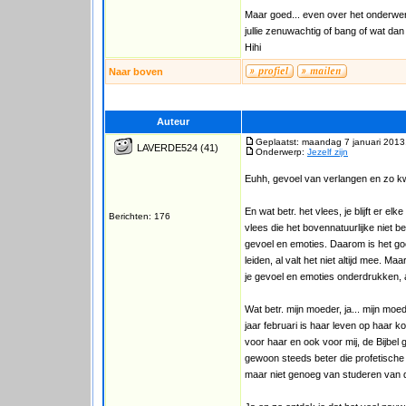
Maar goed... even over het onderwer
jullie zenuwachtig of bang of wat d
Hihi
Naar boven
Auteur
Geplaatst: maandag 7 januari 2013
LAVERDE524
(41)
Onderwerp:
Jezelf zijn
Euhh, gevoel van verlangen en zo k
En wat betr. het vlees, je blijft er e
Berichten: 176
vlees die het bovennatuurlijke niet begr
gevoel en emoties. Daarom is het goe
leiden, al valt het niet altijd mee. Ma
je gevoel en emoties onderdrukken, a
Wat betr. mijn moeder, ja... mijn moed
jaar februari is haar leven op haar 
voor haar en ook voor mij, de Bijbel
gewoon steeds beter die profetische 
maar niet genoeg van studeren van d