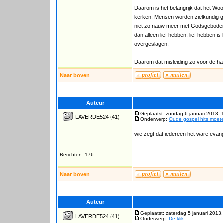
Daarom is het belangrijk dat het Woo
kerken. Mensen worden zielkundig ge
niet zo nauw meer met Godsgeboden. 
dan alleen lief hebben, lief hebben 
overgeslagen.
Daarom dat misleiding zo voor de hand
Naar boven
Auteur
Geplaatst: zondag 6 januari 2013, 
LAVERDE524
(41)
Onderwerp:
Oude gospel hits moet
wie zegt dat iedereen het ware evang
Berichten: 176
Naar boven
Auteur
Geplaatst: zaterdag 5 januari 2013
LAVERDE524
(41)
Onderwerp:
De klik...