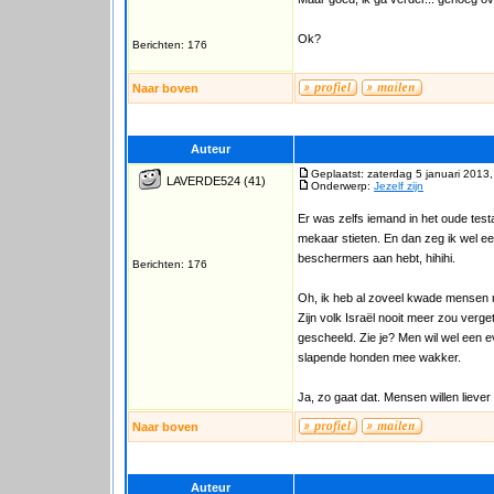
Ok?
Berichten: 176
Naar boven
Auteur
Geplaatst: zaterdag 5 januari 2013
LAVERDE524
(41)
Onderwerp:
Jezelf zijn
Er was zelfs iemand in het oude tes
mekaar stieten. En dan zeg ik wel ee
beschermers aan hebt, hihihi.
Berichten: 176
Oh, ik heb al zoveel kwade mensen 
Zijn volk Israël nooit meer zou verge
gescheeld. Zie je? Men wil wel een e
slapende honden mee wakker.
Ja, zo gaat dat. Mensen willen liever
Naar boven
Auteur