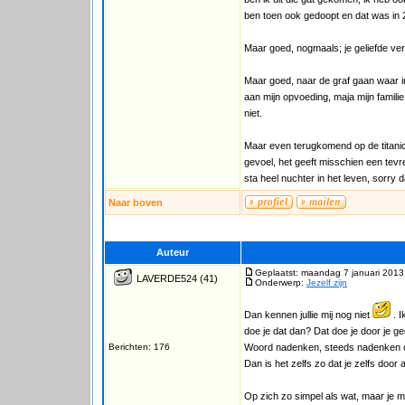
ben toen ook gedoopt en dat was in 
Maar goed, nogmaals; je geliefde verl
Maar goed, naar de graf gaan waar in f
aan mijn opvoeding, maja mijn famili
niet.
Maar even terugkomend op de titanic,
gevoel, het geeft misschien een tevr
sta heel nuchter in het leven, sorry 
Naar boven
Auteur
Geplaatst: maandag 7 januari 2013
LAVERDE524
(41)
Onderwerp:
Jezelf zijn
Dan kennen jullie mij nog niet
. I
doe je dat dan? Dat doe je door je 
Berichten: 176
Woord nadenken, steeds nadenken ove
Dan is het zelfs zo dat je zelfs door
Op zich zo simpel als wat, maar je m