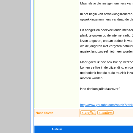
Maar als je die rustige nummers van h
In het begin van opwekkingsliedere
opwekkingsnummers vandaag de dag w
En aangezien heel veel oude mensen
plank te gooien op de internet radio
leven te geven, en dan bedoel ik wat
we de jongeren niet vergeten natuurli
muziek lang zoveel niet meer worde
Maar goed, ik doe ook live op verzo
komen ze live in de uitzending, en d
me bedenk hoe de oude muziek in ver
moeten worden.
Hoe denken jullie daarover?
http://www.youtube.com/watch?v=b
Naar boven
Auteur