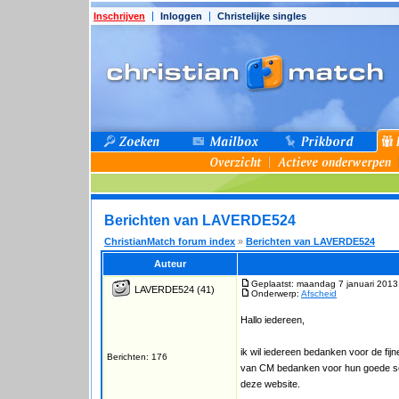
Inschrijven
Inloggen
Christelijke singles
Berichten van LAVERDE524
ChristianMatch forum index
»
Berichten van LAVERDE524
Auteur
Geplaatst: maandag 7 januari 2013
LAVERDE524
(41)
Onderwerp:
Afscheid
Hallo iedereen,
ik wil iedereen bedanken voor de fijn
Berichten: 176
van CM bedanken voor hun goede ser
deze website.