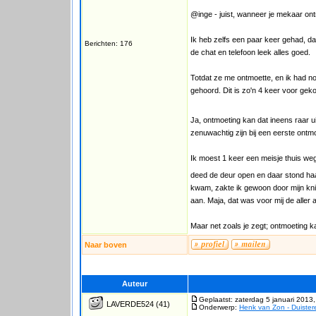
@inge - juist, wanneer je mekaar ont
Ik heb zelfs een paar keer gehad, da
Berichten: 176
de chat en telefoon leek alles goed.
Totdat ze me ontmoette, en ik had n
gehoord. Dit is zo'n 4 keer voor ge
Ja, ontmoeting kan dat ineens raar 
zenuwachtig zijn bij een eerste ontm
Ik moest 1 keer een meisje thuis weg
deed de deur open en daar stond haa
kwam, zakte ik gewoon door mijn knie
aan. Maja, dat was voor mij de aller 
Maar net zoals je zegt; ontmoeting 
Naar boven
Auteur
Geplaatst: zaterdag 5 januari 2013
LAVERDE524
(41)
Onderwerp:
Henk van Zon - Duiste