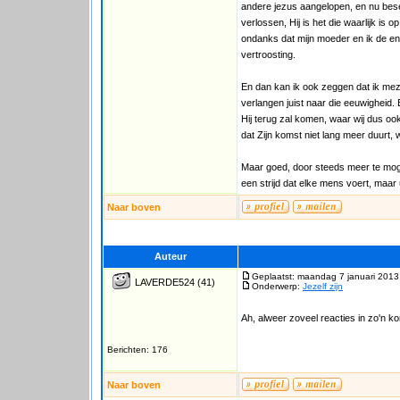
andere jezus aangelopen, en nu besef
verlossen, Hij is het die waarlijk i
ondanks dat mijn moeder en ik de eni
vertroosting.
En dan kan ik ook zeggen dat ik meze
verlangen juist naar die eeuwigheid
Hij terug zal komen, waar wij dus oo
dat Zijn komst niet lang meer duurt, w
Maar goed, door steeds meer te moge
een strijd dat elke mens voert, maar u
Naar boven
Auteur
Geplaatst: maandag 7 januari 2013
LAVERDE524
(41)
Onderwerp:
Jezelf zijn
Ah, alweer zoveel reacties in zo'n kort
Berichten: 176
Naar boven