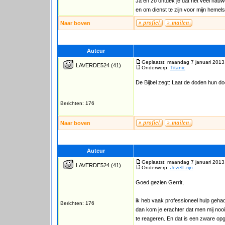
Ja en zo ontdek je dat het veel nauwe
en om dienst te zijn voor mijn hemel
Naar boven
Auteur
Geplaatst: maandag 7 januari 2013
LAVERDE524
(41)
Onderwerp:
Titanic
De Bijbel zegt: Laat de doden hun d
Berichten: 176
Naar boven
Auteur
Geplaatst: maandag 7 januari 2013
LAVERDE524
(41)
Onderwerp:
Jezelf zijn
Goed gezien Gerrit,
ik heb vaak professioneel hulp gehad 
Berichten: 176
dan kom je erachter dat men mij nooit
te reageren. En dat is een zware op