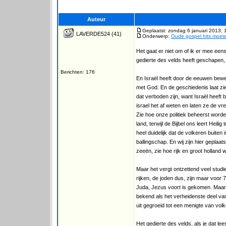
Auteur
Geplaatst: zondag 6 januari 2013, 
LAVERDE524
(41)
Onderwerp:
Oude gospel hits moet
Het gaat er niet om of ik er mee ee
gedierte des velds heeft geschapen, j
Berichten: 176
En Israël heeft door de eeuwen bewez
met God. En de geschiedenis laat zie
dat verboden zijn, want Israël heeft
israel het af weten en laten ze de v
Zie hoe onze politiek beheerst word
land, terwijl de Bijbel ons leert Heil
heel duidelijk dat de volkeren buiten 
ballingschap. En wij zijn hier geplaa
zeeën, zie hoe rijk en groot holland 
Maar het vergt ontzettend veel stud
rijken, de joden dus, zijn maar voor
Juda, Jezus voort is gekomen. Maar 
bekend als het verheidenste deel van
uit gegroeid tot een menigte van vo
Het gedierte des velds, als je dat le