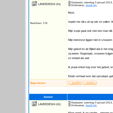
Geplaatst: zaterdag 5 januari 2013
LAVERDE524
(41)
Onderwerp:
Jezelf zijn
Mooi,
maakt me niks uit op wie ze vallen. 
Berichten: 176
Mijn zusje gaat ook met een man dik i
Mijn interesse liggen niet in vrouwen 
Mijn geloof en de Bijbel dat is het e
zij weten. Nogmaals; vrouwen krijgen
zo simpel als wat.
Ik praat enkel nog over het geloof, 
Einde verhaal over dat sprookjes gebe
Naar boven
Auteur
Geplaatst: zaterdag 5 januari 2013
LAVERDE524
(41)
Onderwerp:
Jezelf zijn
Maar goed, ik ga verder... genoeg o