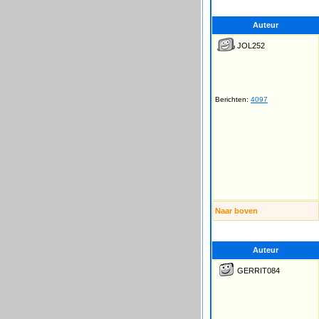
Auteur
JOL252
Berichten:
4097
Naar boven
Auteur
GERRIT084