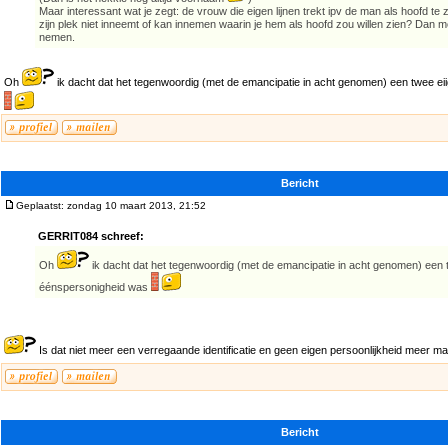
Maar interessant wat je zegt: de vrouw die eigen lijnen trekt ipv de man als hoofd te 
zijn plek niet inneemt of kan innemen waarin je hem als hoofd zou willen zien? Dan m
nemen.
Oh
ik dacht dat het tegenwoordig (met de emancipatie in acht genomen) een twee e
Bericht
Geplaatst: zondag 10 maart 2013, 21:52
GERRIT084 schreef:
Oh
ik dacht dat het tegenwoordig (met de emancipatie in acht genomen) een 
éénspersonigheid was
Is dat niet meer een verregaande identificatie en geen eigen persoonlijkheid meer m
Bericht