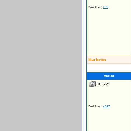
Berichten:
265
Naar boven
Auteur
JOL252
Berichten:
4097