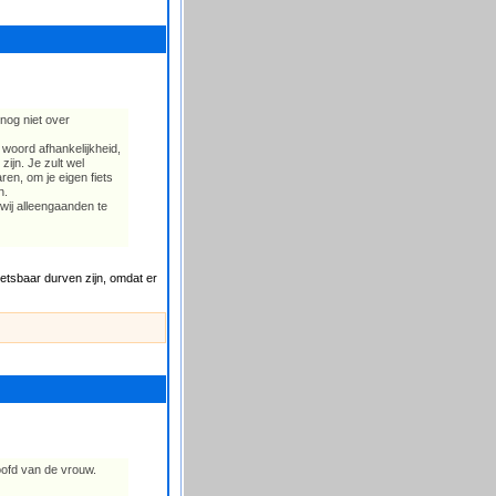
nog niet over
t woord afhankelijkheid,
zijn. Je zult wel
ren, om je eigen fiets
n.
 wij alleengaanden te
wetsbaar durven zijn, omdat er
oofd van de vrouw.