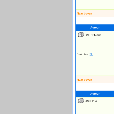
Naar boven
Auteur
PATRIES300
Berichten:
22
Naar boven
Auteur
IJSJE204