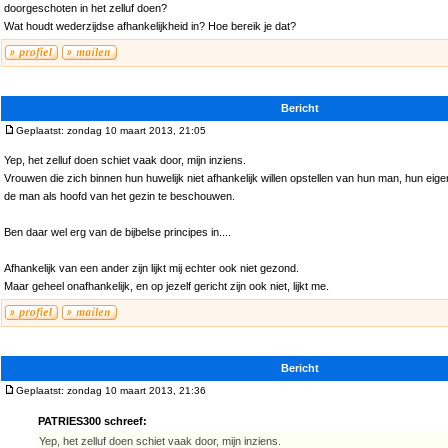
doorgeschoten in het zelluf doen?
Wat houdt wederzijdse afhankelijkheid in? Hoe bereik je dat?
Bericht
Geplaatst: zondag 10 maart 2013, 21:05
Yep, het zelluf doen schiet vaak door, mijn inziens.
Vrouwen die zich binnen hun huwelijk niet afhankelijk willen opstellen van hun man, hun eigen
de man als hoofd van het gezin te beschouwen.
Ben daar wel erg van de bijbelse principes in....
Afhankelijk van een ander zijn lijkt mij echter ook niet gezond.
Maar geheel onafhankelijk, en op jezelf gericht zijn ook niet, lijkt me.
Bericht
Geplaatst: zondag 10 maart 2013, 21:36
PATRIES300 schreef:
Yep, het zelluf doen schiet vaak door, mijn inziens.