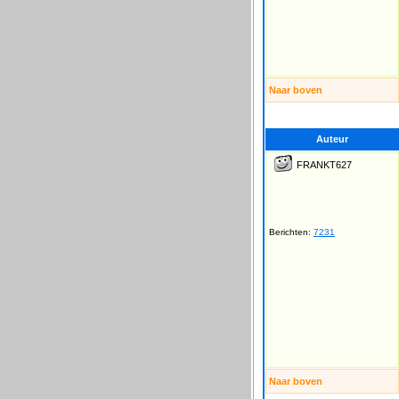
Naar boven
Auteur
FRANKT627
Berichten:
7231
Naar boven