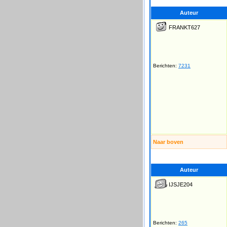
Auteur
FRANKT627
Berichten:
7231
Naar boven
Auteur
IJSJE204
Berichten:
265