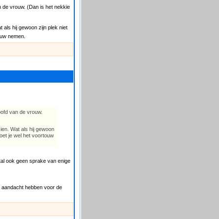
 de vrouw. (Dan is het nekkie
 als hij gewoon zijn plek niet
touw nemen.
oofd van de vrouw.
zien. Wat als hij gewoon
oet je wel het voortouw
stal ook geen sprake van enige
en aandacht hebben voor de