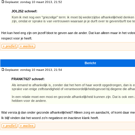
Geplaatst: zondag 10 maart 2013, 21:52
JOL252 schreef:
Kom ik met nog een "griezelige" term: ik moet bij wederzijdse afhankelijkheid denk
zijn, omdat er sprake is van vertrouwen waaraan je je durft over te geven/durft toe t
Het kan heel eng zijn om jezelf bloot te geven aan de ander. Dat kan alleen maar in het vol
respect voor je heeft.
Bericht
Geplaatst: zondag 10 maart 2013, 21:54
FRANKT627 schreef:
Als iemand te afhankelijk is, zonder dat het hem of haar wordt opgedrongen, dan is 
sprake van enige zelfstandigheid of verantwoordelijkheidsgevoel bij diegene die afhank
In een relatie moet een mooi en gezonde afhankelijkheid kunnen zijn. Dat is ook een
hebben voor de andere.
Wat versta jij dan onder gezonde afhankelijkheid? Alleen zorg en aandacht, of komt daar mee
Ik blijf vinden dat het woord zo'n negatieve en inactieve klank heeft.