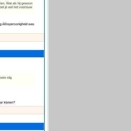
zien. Wat als hij gewoon
oet je wel het voortouw
iig éénspersonigheid was
twee eiig
aar klonen?