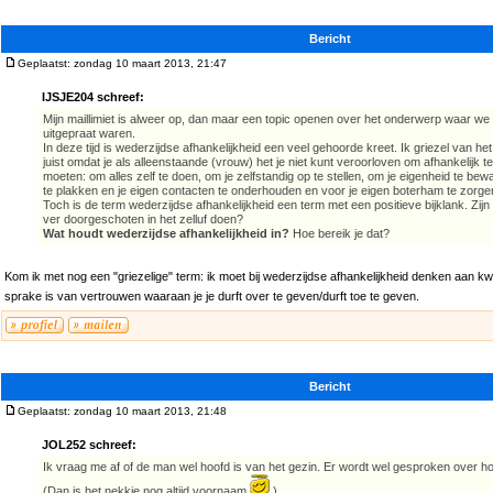
Bericht
Geplaatst: zondag 10 maart 2013, 21:47
IJSJE204 schreef:
Mijn maillimiet is alweer op, dan maar een topic openen over het onderwerp waar we 
uitgepraat waren.
In deze tijd is wederzijdse afhankelijkheid een veel gehoorde kreet. Ik griezel van he
juist omdat je als alleenstaande (vrouw) het je niet kunt veroorloven om afhankelijk te 
moeten: om alles zelf te doen, om je zelfstandig op te stellen, om je eigenheid te bewa
te plakken en je eigen contacten te onderhouden en voor je eigen boterham te zorge
Toch is de term wederzijdse afhankelijkheid een term met een positieve bijklank. Zijn
ver doorgeschoten in het zelluf doen?
Wat houdt wederzijdse afhankelijkheid in?
Hoe bereik je dat?
Kom ik met nog een "griezelige" term: ik moet bij wederzijdse afhankelijkheid denken aan k
sprake is van vertrouwen waaraan je je durft over te geven/durft toe te geven.
Bericht
Geplaatst: zondag 10 maart 2013, 21:48
JOL252 schreef:
Ik vraag me af of de man wel hoofd is van het gezin. Er wordt wel gesproken over h
(Dan is het nekkie nog altijd voornaam
)