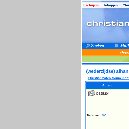
Inschrijven
Inloggen
Chri
(wederzijdse) afhan
ChristianMatch forum inde
Auteur
IJSJE204
Berichten:
265