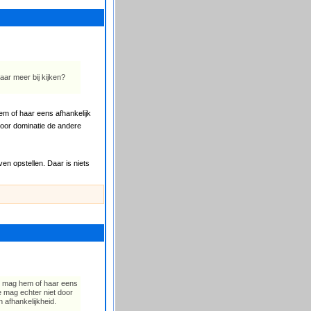
aar meer bij kijken?
em of haar eens afhankelijk
door dominatie de andere
ven opstellen. Daar is niets
Je mag hem of haar eens
e mag echter niet door
 afhankelijkheid.