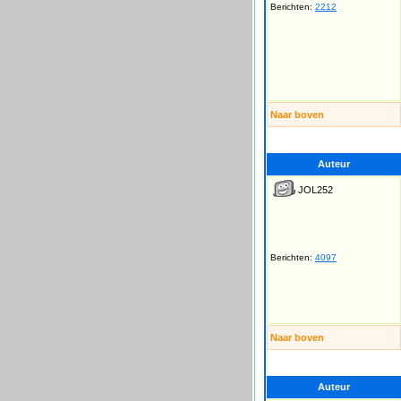
Berichten:
2212
Naar boven
Auteur
JOL252
Berichten:
4097
Naar boven
Auteur