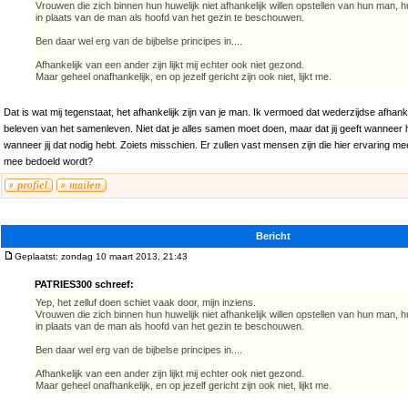
Vrouwen die zich binnen hun huwelijk niet afhankelijk willen opstellen van hun man, h
in plaats van de man als hoofd van het gezin te beschouwen.
Ben daar wel erg van de bijbelse principes in....
Afhankelijk van een ander zijn lijkt mij echter ook niet gezond.
Maar geheel onafhankelijk, en op jezelf gericht zijn ook niet, lijkt me.
Dat is wat mij tegenstaat, het afhankelijk zijn van je man. Ik vermoed dat wederzijdse afhan
beleven van het samenleven. Niet dat je alles samen moet doen, maar dat jij geeft wanneer hij
wanneer jij dat nodig hebt. Zoiets misschien. Er zullen vast mensen zijn die hier ervaring m
mee bedoeld wordt?
Bericht
Geplaatst: zondag 10 maart 2013, 21:43
PATRIES300 schreef:
Yep, het zelluf doen schiet vaak door, mijn inziens.
Vrouwen die zich binnen hun huwelijk niet afhankelijk willen opstellen van hun man, h
in plaats van de man als hoofd van het gezin te beschouwen.
Ben daar wel erg van de bijbelse principes in....
Afhankelijk van een ander zijn lijkt mij echter ook niet gezond.
Maar geheel onafhankelijk, en op jezelf gericht zijn ook niet, lijkt me.