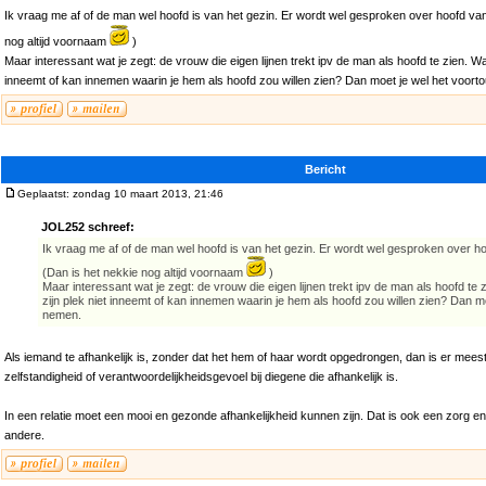
Ik vraag me af of de man wel hoofd is van het gezin. Er wordt wel gesproken over hoofd van
nog altijd voornaam
)
Maar interessant wat je zegt: de vrouw die eigen lijnen trekt ipv de man als hoofd te zien. Wat
inneemt of kan innemen waarin je hem als hoofd zou willen zien? Dan moet je wel het voor
Bericht
Geplaatst: zondag 10 maart 2013, 21:46
JOL252 schreef:
Ik vraag me af of de man wel hoofd is van het gezin. Er wordt wel gesproken over h
(Dan is het nekkie nog altijd voornaam
)
Maar interessant wat je zegt: de vrouw die eigen lijnen trekt ipv de man als hoofd te 
zijn plek niet inneemt of kan innemen waarin je hem als hoofd zou willen zien? Dan m
nemen.
Als iemand te afhankelijk is, zonder dat het hem of haar wordt opgedrongen, dan is er mee
zelfstandigheid of verantwoordelijkheidsgevoel bij diegene die afhankelijk is.
In een relatie moet een mooi en gezonde afhankelijkheid kunnen zijn. Dat is ook een zorg 
andere.