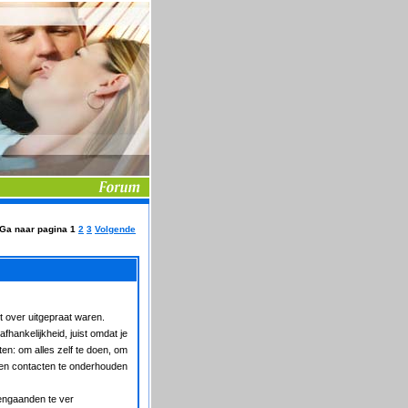
Ga naar pagina
1
2
3
Volgende
t over uitgepraat waren.
fhankelijkheid, juist omdat je
ten: om alles zelf te doen, om
eigen contacten te onderhouden
eengaanden te ver