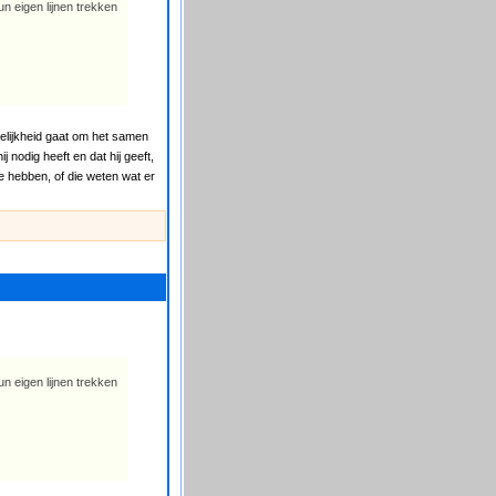
un eigen lijnen trekken
kelijkheid gaat om het samen
 nodig heeft en dat hij geeft,
ee hebben, of die weten wat er
un eigen lijnen trekken