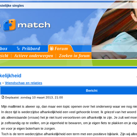
stelijke singles
kelijkheid
x
»
Vriendschap en relaties
Bericht
Geplaatst: zondag 10 maart 2013, 21:00
Mijn maillimiet is alweer op, dan maar een topic openen over het onderwerp waar we nog nie
In deze tijd is wederzijdse afhankelijkheid een veel gehoorde kreet. Ik griezel van het woord a
als alleenstaande (vrouw) het je niet kunt veroorloven om afhankelijk te zijn. Je zult wel moe
je zelfstandig op te stellen, om je eigenheid te bewaren, om je eigen fiets te plakken en je 
en voor je eigen boterham te zorgen.
Toch is de term wederzijdse afhankelijkheid een term met een positieve bijklank. Zijn wij all