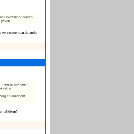
en aan kwetsbaar durven
e geven.
ste vertrouwen dat de ander
er meestal ook geen
elijk is.
 zorg en aandacht
r bij kijken?