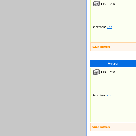
IJSJE204
Berichten:
265
Naar boven
Auteur
IJSJE204
Berichten:
265
Naar boven