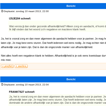
Bericht
Geplaatst: zondag 10 maart 2013, 22:00
IJSJE204 schreef:
Wat versta jij dan onder gezonde afhankelijkheid? Alleen zorg en aandacht, of komt d
Ik blijf vinden dat het woord zo'n negatieve en inactieve klank heeft.
Ja, het is vooral zorg en dan meer algemeen de aandacht hebben voor je partner. Je mag h
laten zijn. Je mag best eens sturen. Dat heeft iedereen wel eens nodig. Je mag echter niet 
afhankelijk van je laten zijn. Dat is dan de ongezonde manier van afhankelijkheid.
Niet alles hoeft een negatieve klank te hebben. Afhankelijkheid is je ook eens kwetsbaar dur
mis mee.
Bericht
Geplaatst: zondag 10 maart 2013, 22:04
FRANKT627 schreef:
Ja, het is vooral zorg en dan meer algemeen de aandacht hebben voor je partner. 
afhankelijk laten zijn. Je mag best eens sturen. Dat heeft iedereen wel eens nodig. J
dominatie de andere afhankelijk van je laten zijn. Dat is dan de ongezonde manier van